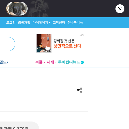
로그인
회원가입
마이페이지
고객센터
장바구니
(0)
펀드
북플
서재
투비컨티뉴드
창작플랫폼
투비컨티뉴드