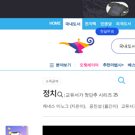
HOME
전자책
만권당
외국도서
국내도서
첫달무료
국내도
분야보기
오뒷세이아
추천마법사
베
소득공제
정치
교유서가 첫단추 시리즈 25
|
케네스 미노그
(지은이),
공진성
(옮긴이)
교유서