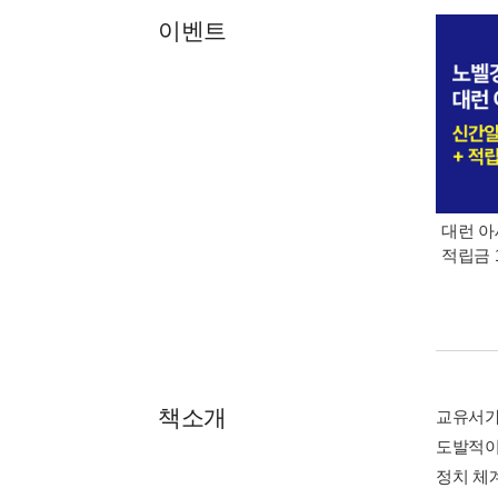
이벤트
대런 아
적립금 
책소개
교유서가
도발적이
정치 체