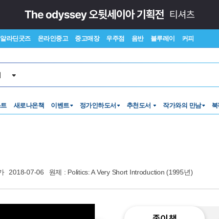
알라딘굿즈
온라인중고
중고매장
우주점
음반
블루레이
커피
서
스트
새로나온책
이벤트
정가인하도서
추천도서
작가와의 만남
북
가
2018-07-06
원제 : Politics: A Very Short Introduction (1995년)
종이책