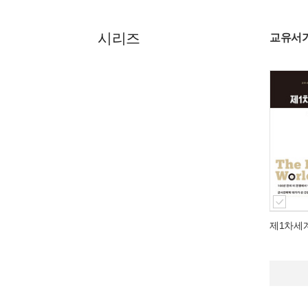
시리즈
교유서가
제1차세