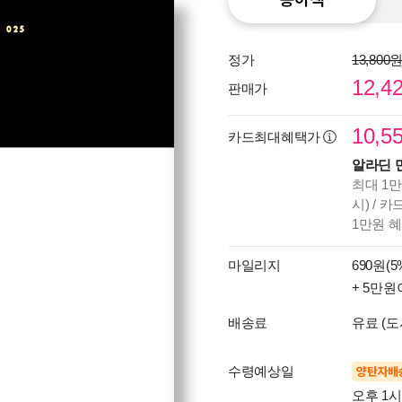
정가
13,800
12,4
판매가
10,5
카드최대혜택가
알라딘 
최대 1만
시) / 
1만원 
마일리지
690원(5
+ 5만원
배송료
유료 (도
수령예상일
양탄자배
오후 1