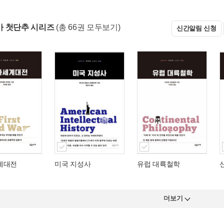
 첫단추 시리즈
(총 66권 모두보기)
신간알림 신청
계대전
미국 지성사
유럽 대륙철학
더보기