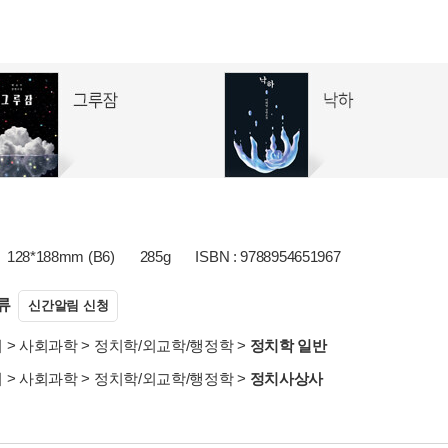
128*188mm (B6)
285g
ISBN : 9788954651967
류
신간알림 신청
서
>
사회과학
>
정치학/외교학/행정학
>
정치학 일반
서
>
사회과학
>
정치학/외교학/행정학
>
정치사상사