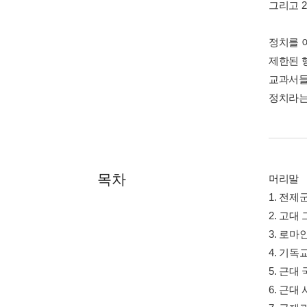
그리고 
정치를 
제한된 
교과서들
정치라는
목차
머리말
1. 전
2. 고대
3. 로마
4. 기독
5. 근대
6. 근대