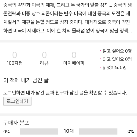
중국의 약진과 미국의 제재, 그리고 두 국가의 맞불 정책… 중국의 생
존전략과 미중 상호 의존이라는 변수 미국에 대한 중국의 도전은 세
계질서의 재편을 논할 정도로 성장 중이다. 대체적으로 중국이 약진
하면 미국이 제재하고, 이에 한 치의 물러섬 없이 양국이 맞불 정책을
놓는 상황이 펼쳐지고 있다. 대표적인 사례가 ‘화웨이 사태’이다. 화웨
이의 기술적 공세에 대해서 미국은 사이버 안보를 문제 삼아 제재를
읽고 싶어요 0명
0
0
0
가했고, 이에 중국은 일대일로 참여국들에게 5G 네트워크 장비를 수
읽고 있어요 0명
100자평
리뷰
마이페이퍼
출하는 방식으로 미국의 공세에 대응했다. 그렇다면 앞으로 미중 경
읽었어요 0명
쟁은 어떤 국면을 맞을 것인가? 저자는 미중 경쟁의 최근 몇 년간 주
이 책에 내가 남긴 글
요 이슈를 면밀히 분석하여 주목해야 할 몇 가지를 제시한다. 먼저 미
국의 제재가 오히려 중국에 유리하게 작용할 수 있다는 점을 지적한
로그인하면 내가 남긴 글과 친구가 남긴 글을 확인할 수 있습니다.
다. 중국의 방대한 내수시장, 중국 정부의 집중적인 투자와 강한 국산
로그인하기
화 의지 등을 고려하면, 중국의 기술개발 의욕을 높이는 효과를 불러
올 수 있다는 것이다. 실제로 구글의 중국 시장 철수에 영향을 받아 개
구매자 분포
발된 샤오미의 자체 OS는 지메일, 구글 플레이, 크롬과 같은 구글 생
10대
0%
0%
태계를 사용할 수는 없지만, 역으로 샤오미 마켓, 투더우 등 중국 내