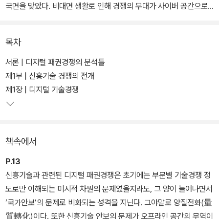
국면을 맞았다. 비대면 생활로 인해 경쟁의 무대가 사이버 공간으로
옮겨가면서 사이버 공간에서도 국가와 진영의 경계가 높아지고 있다.
이 책은 이러한 급진적이고 복합적으로 진행 중인 미중 경쟁의 현실
목차
을 명확하게 제시하고 가까운 미래를 전망하고자 한다. 이를 바탕으
로 지정학적으로 주요한 위치에 놓인 한국이 전략을 수립하는 데에도
서론 | 디지털 패권경쟁의 분석틀
기여할 수 있을 것이다.
제1부 | 신흥기술 경쟁의 전개
제1장 | 디지털 기술경쟁
이 책은 미중 경쟁을 제대로 이해하기 위해서는 지정학적 문제뿐 아
니라 탈지정학적인 문제까지도 포괄하는 더 넓은 시각이 필요하다는
인식하에 ‘복합지정학’의 시각을 원용했다. 복합지정학의 시각으로
책속에서
보았을 때, 미중 경쟁은 ‘신흥기술 경쟁’인 동시에, 기술과 안보가 만
나는 지점에서 진행되는 ‘신흥안보 갈등’이고, 권력의 성격과 권력 주
P.13
체, 권력 구조의 변동까지 수반하는 ‘신흥권력 경쟁’으로 이해할 수 있
신흥기술과 관련된 디지털 패권경쟁은 초기에는 부문별 기술경쟁 정
다. 이러한 인식을 바탕으로 이 책은 기술, 안보, 권력의 3부로 나누어
도로만 이해되는 미시적 차원의 문제였을지라도, 그 양이 늘어나면서
최근 몇 년간 미중 경쟁의 주요 이슈를 분석했다. 이 치열한 경쟁에 무
‘국가안보’의 문제로 비화되는 성격을 지닌다. 그야말로 양질전화(量
엇이 변수로 작용할 것이며, 경쟁의 방향이 어디를 향할 것인지 다양
質轉化)이다. 또한 신흥기술 안보의 문제가 오프라인 공간의 무역이