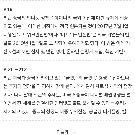
행위자들과의 네트워킹의 필요성을 강조하고 있다면, 중국은 미국의
패권에 대한 대항 전선을 구축하는 차원에서 개도국의 국가 행위자들
P.161
을 상대로 한 내 편 모으기에 주력한다. 예를 들어, 최근 중국은 개발
최근 중국의 인터넷 정책은 데이터의 국외 이전에 대한 규제에 집중
원조를 통해서 동남아시아, 라틴아메리카, 아프리카 등 제3세계 국가
되고 있는데, 이러한 과정에서 적극 원용되는 것이 2017년 7월 1일
들에 대한 ‘매력공세’를 강화하고 있다. 중국어와 더불어 중국의 전통
시행된 ‘네트워크안전법’이다. ‘네트워크안전법’은 외국 기업들의 반
문화는 내 편 모으기의 가장 중요한 자산 중 하나이다._ ‘제3장, 디지
발로 2019년 1월 1일로 그 시행이 유예되기도 했다. 이 법은 핵심 기
털 매력경쟁’
반시설의 보안 심사 및 안전 평가, 온라인 실명제 도입, 핵심 기반시설
관련 개인정보의 중국 현지 서버 저장 의무화, 인터넷 검열 및 정부당
국 개입 명문화, 사업자의 불법 정보 차단 전달 의무화, 인터넷 관련
P.211~212
제품 또는 서비스에 대한 규제 등을 내용으로 한다. ‘네트워크안전
최근 미국과 중국이 벌이고 있는 ‘플랫폼의 플랫폼’ 경쟁은 전자보다
법’은 미국 기업들에 맞서 정보 주권 또는 데이터 주권을 지키려는 중
는 후자의 전망을 더 강하게 갖게 한다. 쉽게 말해 제로섬 게임의 전망
국의 안보화 담론을 그 바탕에 강하게 깔고 있었다. 표면적으로는 개
이다. 다시 말해 최근의 추세는, 미국과 중국이 디지털 패권경쟁을 벌
인정보 보호 강화 및 국가와 국민의 안전을 목표로 내세웠지만, 사실
이면서 전 세계를 연결하던 인터넷도 둘로 쪼개질 수 있다는 우려가
상 사이버 보안 시장의 국산화, 자국 산업 보호, 인터넷 뉴스 정보 활
제기되고 있다. 중국의 성장과 미중 무역전쟁, 공급망 디커플링, 탈지
동의 통제, 기업체 검열 강화 등이 진짜 의도라는 의혹이 제기되었다.
구화, 민족주의, 코로나19 등으로 대변되는 세계의 변화 속에서 ‘둘로
_ ‘제5장, 공급망 안보와 사이버 동맹외교’
쪼개진 인터넷’은 쉽게 예견되는 사안이다. 미국을 추종하는 국가들
더보기