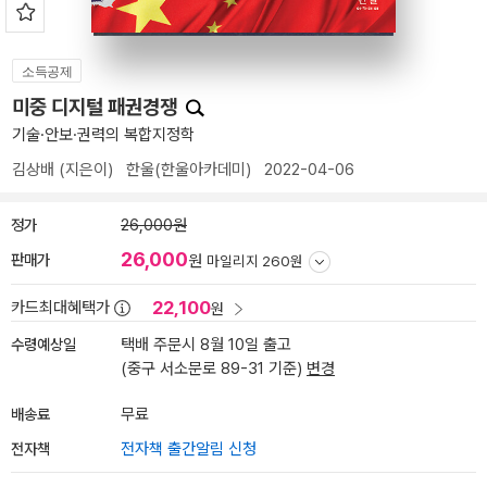
소득공제
미중 디지털 패권경쟁
기술·안보·권력의 복합지정학
김상배
(지은이)
한울(한울아카데미)
2022-04-06
정가
26,000원
26,000
판매가
원
마일리지 260원
22,100
카드최대혜택가
원
수령예상일
택배 주문시 8월 10일 출고
(중구 서소문로 89-31 기준)
변경
배송료
무료
전자책
전자책 출간알림 신청