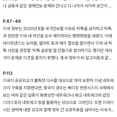
한 가능성을 열어두고 검토했다.
나 금융과 같은 경제안보 문제와 만나고 더 나아가 사이버 공간의 데
이터 안보 문제 등과 만나면서 안보 문제로서의 폭발력을 키워나간
다. 이는 신흥기술 안보의 이슈연계 메커니즘이다. 결국 이러한 신흥
P.87~88
기술 안보의 양적·질적 창발 과정이 군사나 외교와 같은 전통 안보의
미국 정부는 2020년 8월 국가안보를 이유로 틱톡을 금지하고 틱톡
영역에 이르게 되면 기술안보의 문제는 지정학적 경쟁의 대상으로 자
과 관련한 미국 내 자산을 모두 매각하라는 행정명령을 내렸다. 이에
리매김하게 된다._ ‘서론’
바이트댄스는 오라클, 월마트 등과 매각 협상을 벌이면서 미국 내 틱
톡 사업을 관장할 ‘틱톡 글로벌’을 만들기로 합의하기도 했지만 여러
가지 문제로 이견을 좁히지 못했다. 중국 정부가 AI 알고리즘과 같은
틱톡의 핵심 기술을 수출제한 목록에 올리는 맞불 정책을 펴면서 틱
톡 매각 협상은 난항을 겪었다. 중국의 플랫폼 기업에 대한 미국 정부
P.112
의 제재는 향후 그 대상 기업을 바꾸어가면서 더욱 확대될 가능성을
미국의 공공외교가 불특정 다수를 대상으로 하여 보편적 이념 네트워
안고 있다._ ‘제2장, 디지털 플랫폼 경쟁’
크의 구축을 지향한다면, 중국의 경우는 베이징 컨센서스의 사례에서
보는 바와 같은 일종의 동병상련 네트워크나 화교 네트워크와 같은
디아스포라 네트워크 등을 활용하는 양상으로 그려진다. 또한 미국이
시민 권력에 대한 강조와 함께 정부 간 상호작용을 넘어서는 비국가