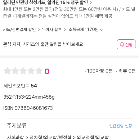
알라딘 만권당 삼성카드, 알라딘 15% 청구 할인
최대 1만원 또는 2만원 할인(전월 30만원 또는 60만원 이용 시) / 카드 발
급월 +1개월까지는 전월 실적이 없어도 최대 1만원 혜택 제공
카드/간편결제 할인
무이자 할부
소득공제 1,170원
관심 저자, 시리즈의 출간 알림을 받아보세요
신청
0
100자평 0편
리뷰 0편
세일즈포인트
54
352쪽
153*224mm
458g
ISBN 9788946081673
주제분류
신간알림 신청
사회과학
>
정치학/외교학/행정학
>
외교정책/외교학