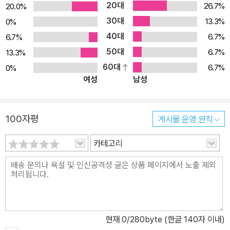
20대
26.7%
20.0%
독자적인 모바일 서비스 생태계를 형성하는 계기를 만들었다. 이처럼
30대
13.3%
0%
중국은 인공지능, 플랫폼 등 다른 분야에서도 미국이 구축한 생태계
40대
에 종속되지 않는다는 전제하에 방대한 내수시장을 기반으로 독자적
6.7%
6.7%
인 생태계를 구축하려는 전략을 취하고 있다. 중국이 ‘디지털 화폐’라
50대
6.7%
13.3%
는 우회적인 방식을 통해 국제금융시장에서 위안화의 영향력을 높이
60대
6.7%
0%
여성
남성
려는 행보에도 주목해야 한다. 이처럼 중국이 미국의 제재를 우회하
는 방식으로 자국의 영향력을 확대하고 있음에 주목해야 할 것이다.
한편으로 저자는 미중 관계에서 ‘상호 의존 관계’를 무시할 수는 없다
100자평
게시물 운영 원칙
고 말한다. 이미 미중의 많은 기업은 서로 의존할 수밖에 없는 관계를
맺고 있다. 이 상호 의존 관계는 과거 지구화 시대에서부터 국제협력
카테고리
을 통해 구축해 온 질서를 토대로 한다. 이미 구조화된 양국의 상호 의
존 관계를 무시하고 제로섬 경쟁의 시각에서만 양국의 네트워크 권력
게임을 상정할 수만은 없다고 강조한다. 경쟁하면서 협력하는 복합적
인 양상 속, 한국의 과제는 ‘기술 역량 강화와 유연한 태도’ 한편 저자
는 이 치열한 경쟁의 결과가 단순한 권력이동과 수평적인 세력전이보
현재
0
/280byte (한글 140자 이내)
다는 좀 더 복합적인 모습으로 나타날 가능성이 크다고 지적한다. 즉,