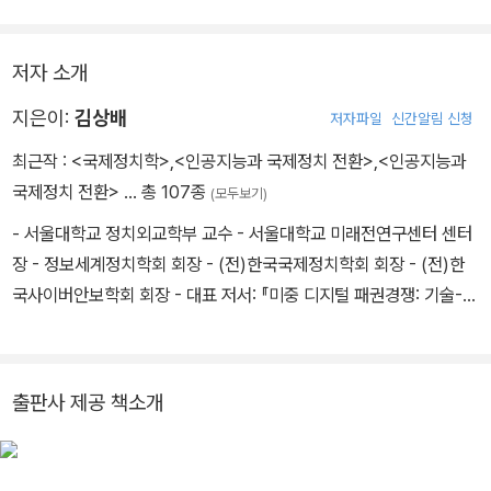
은 미국 주도의 반쪽 인터넷을 이용하고, 중국에 가까운 국가들은 중
국 주도의 나머지 반쪽 인터넷을 이용할 것이라고 보는 시각에 일단
힘이 실린다. 한국처럼 미중 양국에 대한 안보 또는 경제 의존도가 높
저자 소개
은 국가는 둘로 쪼개진 인터넷 가운데 어느 하나를 선택해야 하는 상
지은이:
김상배
저자파일
신간알림 신청
황을 맞을 수도 있다._ ‘제6장, 데이터 안보와 분할인터넷’
최근작 :
<국제정치학>
,
<인공지능과 국제정치 전환>
,
<인공지능과
국제정치 전환>
… 총 107종
(모두보기)
- 서울대학교 정치외교학부 교수 - 서울대학교 미래전연구센터 센터
장 - 정보세계정치학회 회장 - (전)한국국제정치학회 회장 - (전)한
국사이버안보학회 회장 - 대표 저서: 『미중 디지털 패권경쟁: 기술-안
보-권력의 복합지정학』, 『아라크네의 국제정치학: 네트워크 세계정
치이론의 도전』 - 연구 분야: 정보혁명 · 네트워크 세계정치, 중견국
외교, 사이버안보 · 디지털경제 연구
출판사 제공 책소개