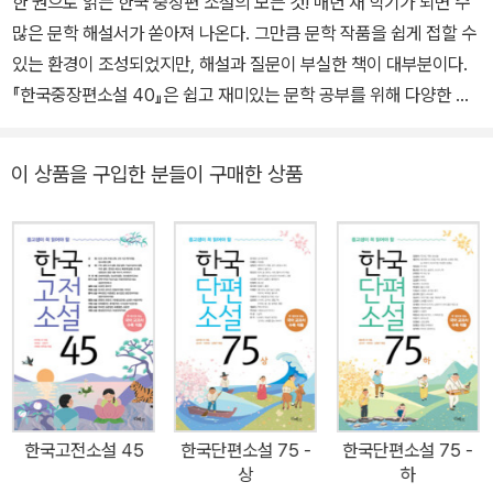
한 권으로 읽는 한국 중장편 소설의 모든 것! 매년 새 학기가 되면 수
많은 문학 해설서가 쏟아져 나온다. 그만큼 문학 작품을 쉽게 접할 수
있는 환경이 조성되었지만, 해설과 질문이 부실한 책이 대부분이다.
『한국중장편소설 40』은 쉽고 재미있는 문학 공부를 위해 다양한 장
치를 활용했다. 어려운 어휘는 바로 옆에서 풀이했고, 본문 중간중간
주석을 달아 작품을 쉽게 이해할 수 있도록 구성했다. 수능·논술·내신
이 상품을 구입한 분들이 구매한 상품
을 위해서 ‘작품 길잡이’, ‘구성과 줄거리’, ‘생각해 볼까요?’ 등으로 작
품을 상세히 분석했다. 아울러 작품 내용에 맞는 다채로운 삽화를 수
록해 중장편 소설은 지루하다는 선입견에서 벗어나고자 했다. 청소년
들이 경험의 세계를 확대하는 가장 좋은 방법 중 하나는 방대한 서사
를 담고 있는 한국 중장편 소설을 읽는 것이다. 소설 읽기를 통한 다양
한 간접 경험은 과거와 미래의 삶을 통찰하는 데도 큰 도움을 줄 것이
다. ◇ 『한국중장편소설 40』의 작품 선정 기준과 장점 - 문학사적 의
의, 예술성, 대중성을 작품 선정의 준거로 삼는다. - 문학 교과서에 수
록된 작품을 면밀히 검토한다. - 해설은 ‘작품 길잡이, 구성과 줄거리,
한국고전소설 45
한국단편소설 75 -
한국단편소설 75 -
생각해 볼까요?’로 나누어 작품의 완전한 이해를 도모한다. - 등장인
상
하