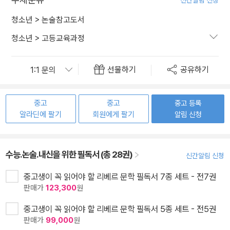
신간알림 신청
청소년
>
논술참고도서
청소년
>
고등교육과정
선물하기
공유하기
중고
중고
중고 등록
알라딘에 팔기
회원에게 팔기
알림 신청
수능.논술.내신을 위한 필독서 (총 28권)
신간알림 신청
중고생이 꼭 읽어야 할 리베르 문학 필독서 7종 세트 - 전7권
판매가
123,300
원
중고생이 꼭 읽어야 할 리베르 문학 필독서 5종 세트 - 전5권
판매가
99,000
원