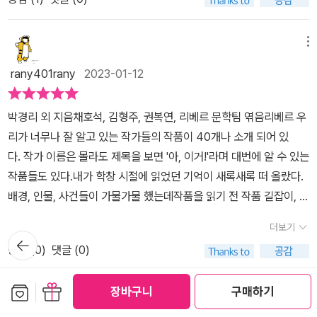
음 하는 바람에 이 책을 읽어보게 되었다. 이 책은 각 작품마다 작가에
게 보여요. 중고생들이 장편 소설을 몇 권씩 다 읽으려면 시간이 걸리
표 중장편 소설의 가이드북으로 삼기에도 손색이 없는 책이었다.
대해서 안내하고 작품 길잡이, 인물 관계도, 구성과 줄거리등으로 구
는데 구성 단계에 따라 줄거리를 두어 꼭 읽어야 할 부분은 읽고, 줄거
성되어 아이들이 쉽게 이해하고 읽어 작품을 완전하게 이해할 수 있
메뉴
리와 삽화 등을 통하여 읽을 수 있도록 되어 있는 것이 무엇보다 장점
게 되어있다.중간 부분 줄거리까지 있는 것이 신기했다.읽으면서 어
이고 수능이나 논술, 내신을 위해서 중고생들이 읽으면 더없이 좋을
rany401rany
2023-01-12
려운 어휘는 주석을 달아 놓아서 내용을 이해할 수 있게 되어 있다. 중
책이라 생각되네요. 하지만 성인들도 읽으면 교양을 쌓는 데 좋을 작
고등학교 교육과정에서 빠지지 않고 등장하는 작품 위주로 되어 있어
품들이죠. 안 읽어 본 소설들을 읽고 다양한 간접 경험을 많이 해 봐야
박경리 외 지음채호석, 김형주, 권복연, 리베르 문학팀 엮음리베르 우
서 입시를 준비하는 아이들에게 많은 도움을 줄 든든한 책이다. 책을
겠어요.
리가 너무나 잘 알고 있는 작가들의 작품이 40개나 소개 되어 있
읽으면서 나의 학창시절이 생각나기도 하고 시험을 보던 생각이 났
다. 작가 이름은 몰라도 제목을 보면 '아, 이거!'라며 대번에 알 수 있는
다. 컬러풀한 삽화가 중간에 삽입이 되어 있어 너무 지루하지 않게 책
작품들도 있다.내가 학창 시절에 읽었던 기억이 새록새록 떠 올랐다.
을 읽을 수 있게 되어 있고 마지막 부분 생각해 볼까요에서는 선생님
배경, 인물, 사건들이 가물가물 했는데작품을 읽기 전 작품 길잡이, 인
과 학생의 질문답 형식으로 되어 있어서 책을 읽으면서 미처 생각해
물 관계도, 구성과 줄거리를 먼저 읽어 보니머릿속에 촤라락 책 내용
보지 못한 부분까지 체크할 수 있게 되어 있다.모든 내용이 다 들어간
더보기
이 기억났다. 책 한 권에 달하는 중장편을 다 싣지 못하기에소설 한 장
뒤로가
소설을 한권씩 다 읽어보면 좋겠지만 시간도 없고 할일이 많은 중고
공감 (
0
)
댓글 (0)
기
면이 나오고 -중략-으로 간략하게 나와 있어완독 하지 못하는 것이
등학생 아이들이 한번쯤 쭈욱 읽어보기에 좋은책 인것 같다. 아이들
좀 아쉽다. 각 작품 중 관심 있는 작품부터 내용 파악을 한 후 해
뿐만 아니라 성인들도 교양도서로 읽어보면 좋은 책으로 추천한다.
보관함담기
선물하기
장바구니
구매하기
당 책을 읽는다면 두꺼운 책이 두렵지 않고 쉽고 재미있게 읽을 수 있
메뉴
[이 글은 출판사로부터 도서를 협찬받아 주관적인 견해에 의해 작성
을 것 같다. 우리가 살고 있는 현재와는 많이 다른 시대적 배경이 낯설