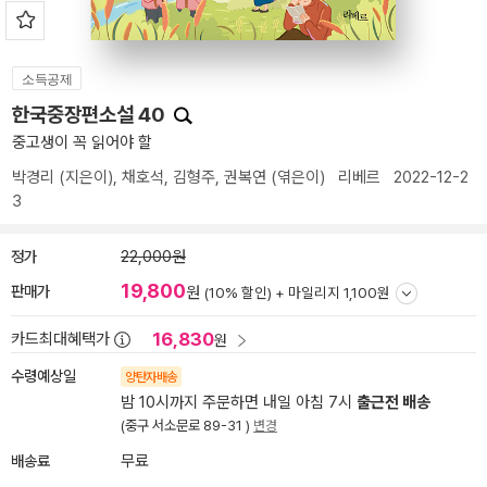
소득공제
한국중장편소설 40
중고생이 꼭 읽어야 할
박경리
(지은이),
채호석
,
김형주
,
권복연
(엮은이)
리베르
2022-12-2
3
정가
22,000원
19,800
판매가
원
(10% 할인) +
마일리지 1,100원
16,830
카드최대혜택가
원
수령예상일
양탄자배송
밤 10시까지 주문하면 내일 아침 7시
출근전 배송
(중구 서소문로 89-31 )
변경
배송료
무료