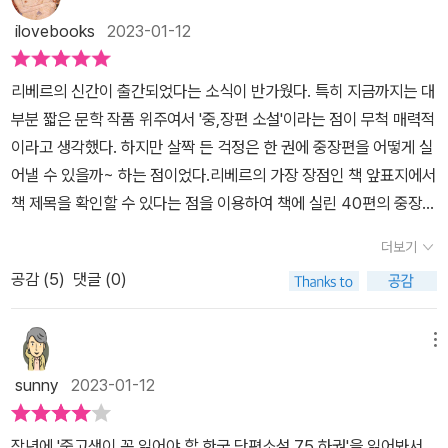
ilovebooks
2023-01-12
리베르의 신간이 출간되었다는 소식이 반가웠다. 특히 지금까지는 대
부분 짧은 문학 작품 위주여서 '중,장편 소설'이라는 점이 무척 매력적
이라고 생각했다. 하지만 살짝 든 걱정은 한 권에 중장편을 어떻게 실
어낼 수 있을까~ 하는 점이었다.리베르의 가장 장점인 책 앞표지에서
책 제목을 확인할 수 있다는 점을 이용하여 책에 실린 40편의 중장편
소설을 살펴보니 대하소설인 <토지>를 비롯해 <혼불>도 포함되어
더보기
있다. 아, 그러면 어느 정도 편집본일 수밖에 없겠구나~ 하는 아쉬움
공감 (
5
)
댓글 (0)
이 먼저 들었다. 하지만 정말 온전히 책을 읽어보고 싶다면 이 책이 아
닌 원작을 찾아 읽는 것이 맞다고 생각한다. 하지만 짧은 시간 많은 양
을 공부해야 하는 중고등학생들에겐 이 책이 매우 유용할 수 있겠다.
메뉴
최근 리베르 책의 가장 큰 장점은 중요한 부분이 하이라이트로 표시
sunny
2023-01-12
된다는 점이다. 공부는 열심히 하지만 문학 작품을 읽는 데에는 조금
힘들어하는 친구들에게도 집중해서 읽을 수 있는 지점이 될 것이고
작년에 '중고생이 꼭 읽어야 할 한국 단편소설 75 하권'을 읽어봐서