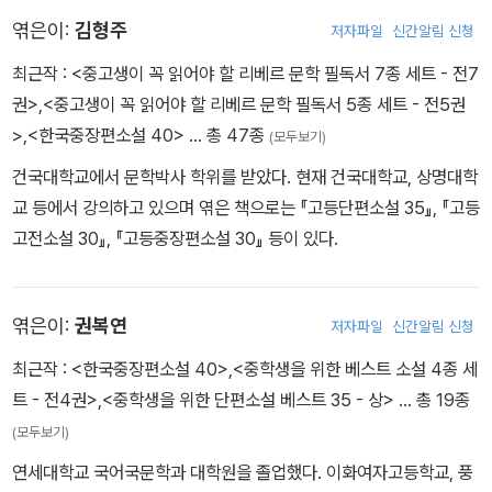
있다.
참 홀가분하다』 『슬픔도 기쁨도 왜 이리 찬란한가』 『산다는 슬픔』 등
엮은이:
김형주
저자파일
신간알림 신청
이 있다. 1996년 토지문화재단을 설립해 작가들을 위한 창작실을 운
최근작 :
<중고생이 꼭 읽어야 할 리베르 문학 필독서 7종 세트 - 전7
영하며 문학과 예술의 발전을 위해 힘썼다. 현대문학신인상, 한국여
권>
,
<중고생이 꼭 읽어야 할 리베르 문학 필독서 5종 세트 - 전5권
류문학상, 월탄문학상, 인촌상, 호암예술상 등을 수상했고 칠레 정부
>
,
<한국중장편소설 40>
… 총 47종
로부터 가브리엘라 미스트랄 문학 기념 메달을 받았다. 2008년 5월
(모두보기)
5일 타계했다. 대한민국 정부는 한국문학에 기여한 공로를 기려 금관
건국대학교에서 문학박사 학위를 받았다. 현재 건국대학교, 상명대학
문화훈장을 추서했다.
교 등에서 강의하고 있으며 엮은 책으로는 『고등단편소설 35』, 『고등
고전소설 30』, 『고등중장편소설 30』 등이 있다.
엮은이:
권복연
저자파일
신간알림 신청
최근작 :
<한국중장편소설 40>
,
<중학생을 위한 베스트 소설 4종 세
트 - 전4권>
,
<중학생을 위한 단편소설 베스트 35 - 상>
… 총 19종
(모두보기)
연세대학교 국어국문학과 대학원을 졸업했다. 이화여자고등학교, 풍