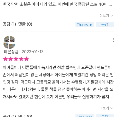
한국 단편 소설은 이미 나와 있고, 이번에 한국 중장편 소설 40이 나
거라 기대했지만 역시나 중단편은 분량의 문제가 있어 극히 일부분
왔어요. 박경리 선생님의 토지부터 조정래 선생님의 태백산맥, 최명
만 발췌해 소개하는 점이 좀 아쉬웠다. 선정된 작품 중에 박경리의 '토
더보기
희 선생님의 혼불 박완서 선생님의 나목 등 40편의 주옥같은 작품들
지'나 조정래의 '태백산맥' 등은 최소 10권 이상의 책들이니 원작을 전
공감 (
1
)
댓글 (0)
이 수록되어 있어요. 각 작품마다 작가에 대해서 자세히 수록되어 있
부 읽는다는 건 애당초 불가능한 일이었다. 수록된 작품의 면면을 보
고, 작품마다 인물 관계도를 컬러풀한 그림으로 자세히 관계 구도를
면 최초의 신소설인 이인직의 '혈의 누'를 필두로 최초의 근대장편소
그려 쉽게 파악할 수 있어요. 또한 구성과 줄거리가 있어 작품의 성격
메뉴
설인 이광수의 '무정'을 거쳐 단편소설에서도 만났던 염상섭, 채만식,
이 빠르게 파악되고요. 작품을 읽다 보면 주석이 달려 자세한 풀이가
김동인, 이태준 등 친숙한 작가들의 작품들이 대거 등장한다. 좀 낯선
레몬상큼
2023-01-13
있고 어려운 단어는 바로 옆에 풀이가 되어 있어 바쁜 중고생들에게
작가로는 이미륵의 '압록강은 흐른다'와 윤흥길의 '장마' 등 3편, 이순
도움이 될 것 같아요. 작품이 끝나갈 즈음엔 만화로 읽는 부분이 있어
원의 '아들과 함께 걷는길' 등이었고, 동화작가로 유명한 권정생의 '몽
아이들이나 어른들에게 독서라면 정말 필수인데 요즘같이 핸드폰이
지루하지 않고 작품 내용에 맞는 그림과 함께 보니 재미있어요. 한 작
실언니'는 어릴 때 드라마로 봤던 기억을 새록새록 떠올리게 해주었
손에서 떠날일이 없는 세상에서 아이들에게 책읽기란 정말 어려운 일
품을 읽으면 '생각해 볼까요?'라는 코너가 있어 이 작품의 이해를 완
다. 마지막에 '더 읽어볼 작품'으로 최인훈의 '광장'을 비롯해 김려령의
인것 같다. 더군다나 고등학교 올라가서는 수행평가,지필평가에 시간
전하게 이해하고 넘어갈 수 있고요. 마지막으로 관련된 키워드를 소
'완득이'까지6권을 추가로 소개한다. 이 책의 기본 목적이 청소년들에
이 더욱더 나지 않는다. 물론 책을 정말 좋아하는 아이라면 시간을 쪼
개하여 논술 수행평가에 대비뿐 아니라 생각의 지평을 넓힐 수 있도
게 한국 대표 중장편들을 소개하여 각종 시험에대한 대비는 물론 세
개서라도 읽겠지만 현실에 쫒겨 어른인 우리들도 실행하기가 쉽지 않
록 해 두었네요. 더 읽어야 할 작품 6편이 더 있어 영화로 제작되었던
상을 보는 안목을 키워주는 길잡이 역할을 한다는 데 있다는 점을 감
다. 우리집에는 이제 고등학생 둘이 있기에 한권씩 된 단편책이 아니
『완득이』까지 폭넓은 독서를 할 수 있도록 구성했고, 이 책은 하나의
더보기
안하면 그목적에는 충분한 책이라 할 수 있었는데, 성인도 이 책을 통
더라도 중고생이 꼭 읽어야할 중장편 소설 40편이라도 꼭 읽어주었
문학 작품을 재미있게 공부할 수 있도록 다양한 방법으로 노력했다는
해 소개된 작품을 제대로 읽어보고 싶은욕구를 불러일으켜서 한국 대
공감 (
1
)
댓글 (0)