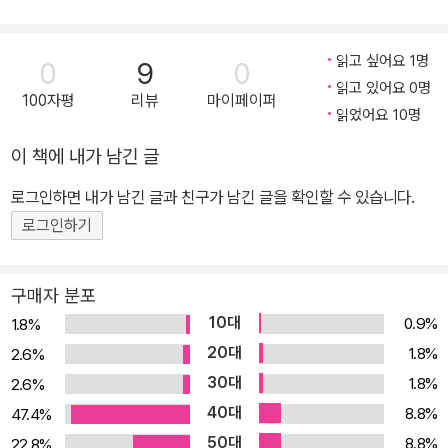
물의 관계나 소설 흐름을 한눈에 확인할 수 있는 ‘인물 관계도’와 ‘소
설 한 장면’을 넣는다. - 어려운 어휘는 간략한 주석을 달아 내용을 바
로 이해할 수 있도록 배려한다. 중고생이 꼭 읽어야 할 필독 작품 40
읽고 싶어요 1명
0
9
0
편 수록! 중고등학교 교육과정에 빠지지 않고 등장하는 작품 위주로
읽고 있어요 0명
100자평
리뷰
마이페이퍼
엄선했다. 동시에 각 작품이 우리나라 문학사에서 차지하고 있는 위
읽었어요 10명
상, 예술성, 대중성 등을 고려했다. 수능·논술·내신을 위해 청소년이
이 책에 내가 남긴 글
꼭 읽어야 하는 것은 물론이고 성인들에게도 교양을 쌓는 데 도움이
로그인하면 내가 남긴 글과 친구가 남긴 글을 확인할 수 있습니다.
되는 작품을 수록했다. 대하소설 「태백산맥」, 「토지」, 「혼불」에서 시험
에 자주 출제되는 부분을 놓치지 않고 수록하였고, 맨부커상을 받은
로그인하기
「채식주의자」, 영화로 제작된 「완득이」까지 ‘더 읽어볼 작품’으로 수
록하여 더 폭넓고 다채로운 독서를 즐길 수 있도록 노력하였다. 다양
구매자 분포
한 장치로 작품의 모든 것을 해설했다! 구성 단계에 따라 줄거리를 구
10대
0.9%
1.8%
분해 작품의 성격을 정확하게 파악할 수 있도록 했고, 어려운 어휘는
20대
1.8%
2.6%
바로 옆에서 풀이해 빠른 이해를 도모했다. 작품마다 실려 있는 인물
30대
1.8%
2.6%
관계도를 통해 인물들을 보다 쉽게 파악하고 다채로운 삽화를 통해
40대
8.8%
47.4%
작품에 대한 이해도를 높일 수 있다. 본문 중간중간에는 주석을 달아
50대
8.8%
22.8%