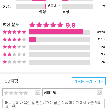
작품을 자세히 해설했다. ‘작품 길잡이’를 통해 작품의 얼개를 한눈에
60대
0%
0.9%
제시했고, ‘생각해 볼까요?’를 통해 작품의 요점을 문답 형식으로 정
여성
남성
리했다. 또한, 작품의 끝부분마다 작품과 관련된 키워드를 소개해 생
각의 지평을 넓히고 논술·수행평가에도 대비했다.
9.8
평점 분포
88.9%
11.1%
0%
0%
0%
100자평
게시물 운영 원칙
카테고리