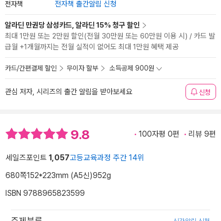
전자책
전자책 출간알림 신청
알라딘 만권당 삼성카드, 알라딘 15% 청구 할인
최대 1만원 또는 2만원 할인(전월 30만원 또는 60만원 이용 시) / 카드 발
급월 +1개월까지는 전월 실적이 없어도 최대 1만원 혜택 제공
카드/간편결제 할인
무이자 할부
소득공제 900원
관심 저자, 시리즈의 출간 알림을 받아보세요
신청
9.8
100자평 0편
리뷰 9편
세일즈포인트
1,057
고등교육과정 주간 14위
680쪽
152*223mm (A5신)
952g
ISBN 9788965823599
주제분류