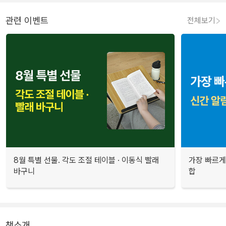
관련 이벤트
전체보기
8월 특별 선물. 각도 조절 테이블 · 이동식 빨래
가장 빠르게
바구니
합
책소개