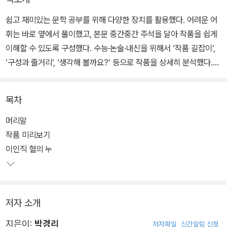
쉽고 재미있는 문학 공부를 위해 다양한 장치를 활용했다. 어려운 어
휘는 바로 옆에서 풀이했고, 본문 중간중간 주석을 달아 작품을 쉽게
이해할 수 있도록 구성했다. 수능·논술·내신을 위해서 ‘작품 길잡이’,
‘구성과 줄거리’, ‘생각해 볼까요?’ 등으로 작품을 상세히 분석했다.
아울러 작품 내용에 맞는 다채로운 삽화를 수록해 중장편 소설은 지
루하다는 선입견에서 벗어나고자 했다.
목차
청소년들이 경험의 세계를 확대하는 가장 좋은 방법 중 하나는 방대
머리말
한 서사를 담고 있는 한국 중장편 소설을 읽는 것이다. 소설 읽기를 통
작품 미리보기
한 다양한 간접 경험은 과거와 미래의 삶을 통찰하는 데도 큰 도움을
이인직 혈의 누
줄 것이다.
저자 소개
지은이:
박경리
저자파일
신간알림 신청