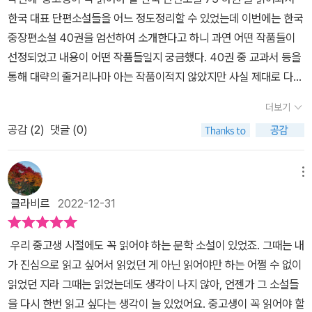
자연스레 무엇이 중요한 것인지 생각할 수 있는 포인트가 될 것이다.
한국 대표 단편소설들을 어느 정도정리할 수 있었는데 이번에는 한국
또한 책 내용을 마치면 그림으로 간단히 줄거리를 쫓아가며 다시 한
중장편소설 40권을 엄선하여 소개한다고 하니 과연 어떤 작품들이
번 생각을 정리할 수 있다.'생각해 볼까요?' 페이지를 통해선 작품을
선정되었고 내용이 어떤 작품들일지 궁금했다. 40권 중 교과서 등을
한번 더 정리하고 부연하여 알아야 하는 부분을 짚어준다. 배경지식
통해 대략의 줄거리나마 아는 작품이적지 않았지만 사실 제대로 다
과 더불어 찬찬히 읽다 보면 작품에 대한 이해가 커질 것이다.5-6줄
읽어본 작품은 드물었다. 중단편은 어느 정도 분량이 되기 때문에 마
줄거리로 익히는 것보다는 '중략'이 되어 있어도 중요 부분을 줄글로
더보기
음먹고 시간을 투자해야 읽을 수 있다 보니 학교 다닐 때 읽었던 심훈
읽는 것이 더 중요하고 기억도 오래 갈 것이다. 물론 원작 그대로 읽으
공감 (
2
)
댓글 (0)
의 '상록수', 강석경의 '숲속의 방'과회사 다니면서 읽었던 김훈의 '남
면 가장 좋은 방법이겠지만 너무나 많은 작품을 짧은 시간에 공부와
한산성', 가장 최근에 읽은 '이문열 중단편 수상모음집'에 수록된 '우리
함께 읽기엔 역시나 벅찰 수밖에 없다. 기본적 정보와 부분적으로나
들의 일그러진 영웅' 정도만 확실히 완독을 했다고 할 수 있어 이 책을
메뉴
마 책을 읽으며 재미도 느끼고 정리할 수 있는 방법으로 국어 공부에
통해 여러 작품들을 만나볼 기회가 생겨 기대가 되었다.이 책의 구성
많은 도움을 받을 수 있을 것이다.*이 후기는 출판사로부터 도서를
클라비르
2022-12-31
은 앞서 본 '단편소설 75'와 크게 다르지는 않았다. 각 작품마다 작가
제공받아 솔직하게 작성하였습니다.#리베르 #한국중장편소설 #중
소개, 작품 길잡이, 인물 관계도, 구성과 줄거리를 먼저 요약해 소개한
고생이꼭읽어야하는 #국어교과서수록 #중고생도서
우리 중고생 시절에도 꼭 읽어야 하는 문학 소설이 있었죠. 그때는 내
후 해당 작품의 중요 부분을 일부 수록한 후 핵심 내용을 만화로 다시
가 진심으로 읽고 싶어서 읽었던 게 아닌 읽어야만 하는 어쩔 수 없이
한 번 정리하고 '생각해 볼까요'를 통해 교사와 학생의 작품 관련 문답
읽었던 지라 그때는 읽었는데도 생각이 나지 않아, 언젠가 그 소설들
을 실은 후 해당 작품과 관련한 중요 키워드에 대한 설명으로 마무리
을 다시 한번 읽고 싶다는 생각이 늘 있었어요. 중고생이 꼭 읽어야 할
한다. 사실 '단편소설 75'와 같이 선정된 작품 전부를 다 읽을 수 있을