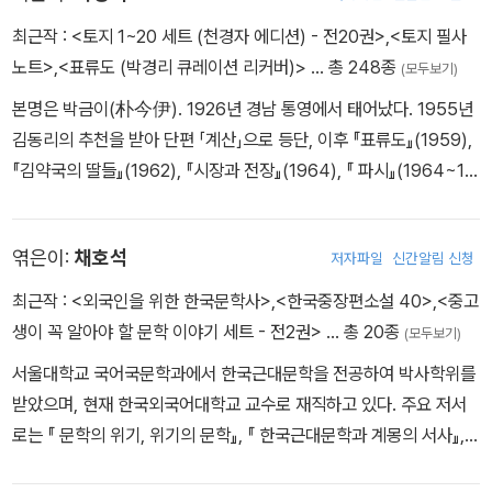
최근작 :
<토지 1~20 세트 (천경자 에디션) - 전20권>
,
<토지 필사
노트>
,
<표류도 (박경리 큐레이션 리커버)>
… 총 248종
(모두보기)
본명은 박금이(朴今伊). 1926년 경남 통영에서 태어났다. 1955년
김동리의 추천을 받아 단편 「계산」으로 등단, 이후 『표류도』(1959),
『김약국의 딸들』(1962), 『시장과 전장』(1964), 『 파시』(1964~19
65) 등 사회와 현실을 꿰뚫어 보는 비판적 시각이 강한 문제작을 잇
달아 발표하면서 문단의 주목을 받았다. 1969년 9월부터 대하소설
엮은이:
채호석
저자파일
신간알림 신청
『토지』의 집필을 시작했으며 26년 만인 1994년 8월 15일에 완성했
다. 『토지』는 한말로부터 식민지 시대를 꿰뚫으며 민족사의 변전을
최근작 :
<외국인을 위한 한국문학사>
,
<한국중장편소설 40>
,
<중고
그린 한국문학의 걸작으로, 이 소설을 통해 한국문학사에 뚜렷한 족
생이 꼭 알아야 할 문학 이야기 세트 - 전2권>
… 총 20종
(모두보기)
적을 남긴 거장으로 우뚝 섰다. 2003년 장편소설 『나비야 청산가자』
서울대학교 국어국문학과에서 한국근대문학을 전공하여 박사학위를
를 《현대문학》에 연재했으나 건강상의 이유로 중단되며 미완으로 남
받았으며, 현재 한국외국어대학교 교수로 재직하고 있다. 주요 저서
았다. 그 밖에 산문집 『Q씨에게』 『원주통신』 『만리장성의 나라』 『꿈
로는 『 문학의 위기, 위기의 문학』, 『 한국근대문학과 계몽의 서사』, 『
꾸는 자가 창조한다』 『생명의 아픔』 『일본산고』 등과 시집 『못 떠나
청소년을 위한 한국현대문학사』, 『 식민지시대 문학의 지형도』 등이
는 배』 『도시의 고양이들』 『우리들의 시간』 『버리고 갈 것만 남아서