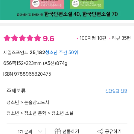
9.6
100자평 10편
리뷰 35편
세일즈포인트
25,182
청소년 주간 50위
656쪽
152*223mm (A5신)
874g
ISBN 9788965820475
주제분류
신간알림 신청
청소년
>
논술참고도서
청소년
>
청소년 문학
>
청소년 소설
선물하기
공유하기