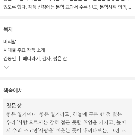
있도록 했다. 작품 선정에는 문학 교과서 수록 빈도, 문학사적 의의,
예술성을 기준으로 삼았다. 이번에 개정한 <한국단편소설 40>에는
작품 줄거리를 한눈에 알아볼 수 있는 ‘인물 관계도’를 더해 내용을 더
목차
욱 쉽게 이해할 수 있다.
머리말
단편 소설 40편의 전문을 수록해 완전한 감상을 유도한다. 또한 풍부
시대별 주요 작품 소개
하고 충실한 해설을 담아 이해를 돕는다. 구성 단계에 따라 줄거리를
김동인 ｜ 배따라기, 감자, 붉은 산
구분해 작품의 성격을 정확하게 파악할 수 있도록 했고, 어려운 어휘
에 주석을 달아 내용을 바로 이해할 수 있도록 했다. 작품마다 실려 있
는 인물 관계도는 등장인물들이 서로 어떤 관계를 맺고 있는지 작품
책속에서
의 내용을 한눈에 알아볼 수 있게 한다. 작품 해설은 수행 평가와 독후
감 쓰기에 대비할 수 있도록 생각을 유도하는 문답 형식을 취했다.
첫문장
좋은 일기이다. 좋은 일기라도, 하늘에 구름 한 점 없는-
우리 '사람'으로서는 감히 접근 못할 위엄을 가지고, 높이
서 우리 조고만'사람을' 비웃는 듯이 내려다보는, 그런 교