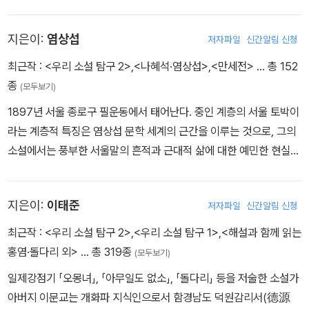
을 「시민공론」에 발표하여 문단에 데뷔 이상화, 현진건, 박종화 등과
潮)≫를 창간한다. 1948년 4월에는 김억과 함께 ‘수선사(首善
으로 참여한 후 이태준, 이상과 깊은 친분을 쌓는다. 그는 이때쯤 치질
함께 백조파라는 낭만파를 이루었다. 이후 홍사용, 박종화 등과 문예
社)’라는 이름의 출판사를 세운다. 또한 1951년 1·4 후퇴 당시 피난
과 늑막염이 악화한 상태로 병원에서 폐결핵 진단까지 받고 고통으로
지은이:
염상섭
저자파일
신간알림 신청
동인지 「백조」를 창간하고 『젊은이의 시절』등 애상적이고 감상적인
을 갔던 제주도에서 월간 ≪신문화≫를 창간해 3호까지 출간한다. 19
잠도 제대로 자지 못할 지경이었다. 그 후 농촌에서 우직하고 순진하
작품을 발표하였다. 1923년에 『17원 50전』 『행랑 자식』을 『개벽
54년 서울로 환도하고, 1961년 ≪현대문학≫에 ＜설수집(屑穗集)
최근작 :
<우리 소설 탐구 2>
,
<나혜석·염상섭>
,
<만세전>
… 총 152
게 살아가는 하층민의 비참한 생활 실상을 특유의 해학적 수법으로
(開闢)』에, 『여이발사(女理髮師)』를 『백조』에 발표하였고, 1925
＞을 연재하던 중 장암으로 세상을 떠난다. 1986년 은관문화훈장을
종
표현한 단편 〈봄과 따라지〉 〈가을〉 〈두꺼비〉 〈봄밤〉 〈이런 음악회〉 〈동
(모두보기)
년에 『물레방아』 『뽕』 『벙어리 삼룡이』를 발표함으로써 민중들의 슬
추서받는다. ＜최 서방＞(1927), ＜인두지주＞(1928), ＜백치 아
백꽃〉 〈야앵호〉 〈옥토끼〉 〈정조〉 〈슬픈 이야기〉와 수필 〈오월의 산골
1897년 서울 종로구 필운동에서 태어난다. 중인 계층의 서울 토박이
프고 비참한 삶에 촛점을 맞춘 작품을 주로 선보이다가 26세의 젊은
다다＞(1935), ＜별을 헨다＞(1949) 등 40여 편에 이르는 과작의
짜기〉 〈어떠한 부인을 마지할까〉 〈전차가 희극을 낳아〉 〈길〉 〈행복을
라는 계층적 특징은 염상섭 문학 세계의 근간을 이루는 것으로, 그의
나이로 요절하였다. 애상적이고 감상적인 작품은 물론 주관적인 애상
소설을 남겼다. 그의 작품은 기본적으로 인본주의적 관점을 밑바탕에
등진 정열〉 〈밤이 조금만 짤렀드면〉 등을 발표하고 미완의 장편 〈생의
소설에서는 풍부한 서울말의 흔적과 근대적 삶에 대한 예민한 현실
과 감상을 극복하고 객관적인 사실주의적 경향을 보여 주는 작품까
깔고 있으며, 사회적 약자와 소수자 등 소외된 약자들에 대한 지속적
반려〉를 연재하기도 했다. 그는 불과 이 년 남짓한 작가 생활 동안 삼
감각을 찾아볼 수 있다. 관립 사범 학교를 중퇴하고 보성학교 중학 과
지, 폭넓은 작가세계를 보여주는 완숙한 경지의 작가이다.
관심과 연민이 드러난다. 대표작인 ＜백치 아다다＞(1935)는 벙어
십여 편의 단편과 한 편의 미완성 장편, 두 편의 번역 소설, 열두 편의
정을 수학하던 중 1912년 염상섭은 일본 유학을 떠난다. 일본군 육군
리 여성 ‘아다다’의 삶과 죽음을 통해 물욕에 물든 사회의 불합리를 지
수필과 편지와 일기 여섯 편 등 왕성한 창작 의욕을 보이다 지병인 폐
지은이:
이태준
저자파일
신간알림 신청
중위였던 맏형의 도움으로 교토(京都)부립 제2중학을 마치고 이후
적하면서, 불구적 조건과 물질적 탐욕으로 인해 비극적 인생을 마감
결핵에 시달리다 1937년 3월 29일 꽃다운 스물아홉의 나이로 요절
게이오의숙대학(慶應義塾大學) 예과 1학기를 다니다 자퇴한다. 그
최근작 :
<우리 소설 탐구 2>
,
<우리 소설 탐구 1>
,
<해설과 함께 읽는
해야 했던 수난당하는 여성상을 형상화하고 있는 작품이다. 인간의
했다. 그의 유해는 친구, 형제, 조카들에 의해 화장한 후 한강에 뿌려
러던 중 조선에서 발생한 3·1 운동의 소식을 듣게 되고, 이에 3월 19
홍염·돌다리 외>
… 총 319종
(모두보기)
순수성에 대한 따뜻한 연민을 통해 삶의 비애와 질곡을 담담하게 포
졌다.
일 오사카 덴노지(天王寺) 공원에서 단독적으로 독립 선언을 주재
착하면서, 물욕에 젖은 인간성 상실의 시대에 대한 회의와 질문을 던
일제강점기 「오몽녀」, 「아무일도 없소」, 「돌다리」 등을 저술한 소설가
했으나 거사 직전 검거된다. 약 3개월간의 수감 후에는 요코하마의
진 휴머니스트로 평가된다. 첫 창작집 ≪병풍에 그린 닭이≫(1943)
아버지 이문교는 개화파 지식인으로서 함경남도 덕원감리서(德源
복음(福音)인쇄소에 취직해 직공 노릇을 한다. 이 시기 경험한 양가