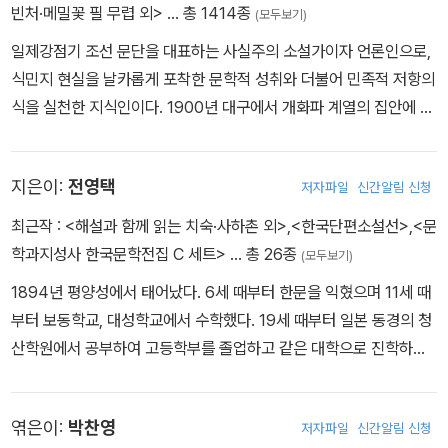
등단했다. 1925년에 조선문단사에 입사하여 중견 작가로 인정받기
빈처·메밀꽃 필 무렵 외>
… 총 1414종
등의 단편 소설을 발표한 그는 1945년 고향으로 내려가 광복 후에
(모두보기)
에 남은 발자국＞, ＜삼팔선＞, ≪효풍≫ 등의 작품을 통해 세밀하게
시작했고, 김기진의 권유로 카프에 가입했다. 1927년에는 조선문예
〈민족의 죄인〉 등을 발표하지만 1950년에 생을 마감한다.
그려 낸다. 1950년 6월 25일 한국 전쟁이 발발하지만 염상섭은 피
일제강점기 조선 문단을 대표하는 사실주의 소설가이자 언론인으로,
가협회의 간사직을 맡았으며 전 해에 휴간한 조선문단을 남진우가 인
난을 떠나지 못한다. 9·28 서울 수복, 10·25 중공군 개입, 1951년 1·
식민지 현실을 날카롭게 포착한 문학적 성취와 더불어 민족적 저항의
수하여 1월에 다시 입사하지만 4월에 또 실직했다. 위문 협착증을 앓
4 후퇴의 혼란 속에서, 염상섭은 윤백남, 이무영 등과 함께 해군에 입
식을 실천한 지식인이다. 1900년 대구에서 개화파 계열의 집안에 태
던 그는 대수술 중에 과다 출혈로 1932년에 세상을 떠났다. 그의 문
대해 1951년부터 1953년까지 부산과 서울 정훈감실에서 해군 소령
어나 일본 도쿄 세이조중학교에 이어 상하이 후장대학 등에서 유학하
학은 ‘체험문학’, ‘빈궁문학’, ‘저항문학’으로 규정된다. 몇 명의 엘리트
으로 복무한 뒤, 1954년 5월 임시 중령으로 전역한다. 전쟁의 발발
며 국제 정세와 민족 문제에 눈을 떴다. 이러한 해외 경험은 그의 문학
의 눈으로 바라본 일부의 삶이 아니라 실제 체험을 통한 대다수의 극
지은이:
전영택
저자파일
신간알림 신청
과 폐허가 된 전후(戰後)의 현실 등과 같은 역사적 비극 앞에서, 염상
관과 민족의식 형성에 중요한 토대를 제공했다. 1920년 《개벽》에 <
빈층의 생활상을 날카롭게 표현해 그들의 울분과 서러움을 적나라하
섭의 소설은 일상적 삶의 감각을 객관적으로 보여준다. 1950년대 중
희생화>를 발표하며 등단한 이후 <빈처>, <술 권하는 사회>, <운수
최근작 :
<해설과 함께 읽는 치숙·사하촌 외>
,
<한국단편소설선>
,
<문
게 드러내고 있다.
후반 이후 발표되는 일련의 후기 작품들은 주로 남녀 연애담에 기반
좋은 날>, <고향> 등 여러 단편을 통해 폐색된 식민지 일상, 궁핍과
학과지성사 한국문학전집 C 세트>
… 총 26종
(모두보기)
한 결혼과 가족의 문제의 문제를 다루고 있다. 염상섭은 1963년 3월
부조리에 직면한 소시민과 지식인의 삶을 예리한 구성과 간결한 문체
1894년 평양성에서 태어났다. 6세 때부터 한문을 익혔으며 11세 때
14일 서울 성북동에서 타계한다. 서울에서 나고 자란 서울 토박이의
로 형상화했다. 일제에 끝까지 저항했기 때문에 말년에는 경제적 어
부터 보동학교, 대성학교에서 수학했다. 19세 때부터 일본 동경의 청
삶은 서울에서 마무리된다. ‘작가’ 염상섭이 남긴 빛나는 작품들은 여
려움이 극심했으나 한결같이 친일 노선과 거리를 두고 창작을 이어갔
산학원에서 공부하여 고등학부를 졸업하고 같은 대학으로 진학하여
전히 여기에 남아 있다. 염상섭은 평생에 걸쳐 작품 창작에 임하고, 소
으며, 1943년 지병으로 별세했다. 현실의 비극을 정면으로 끌어와
문학과 신학을 공부했다. 1919년, 26세 때 김동인, 주요한 등과 함께
설을 쓴다는 것의 의미를 붙들었던 작가였다. 그가 보여 주는 치열한
독자에게 윤리적 자각을 환기하는 그의 단편들은 한국 근대 단편소설
문예지 「창조」를 발간했으며, 동경 유학생 독립운동에 참여했다. 이후
소설 쓰기의 모습은 시대를 헤쳐 나가는 염상섭이라는 한 개인의 역
형식의 성숙을 이끌었다고 평가받는다.
엮은이:
박찬영
저자파일
신간알림 신청
「창조」를 중심으로 하여 '혜선의 사'를 시작으로 여러 편의 단편 및 중
사이기도 하면서, 동시에 거대한 물줄기로서 정립되어 가는 한국 문