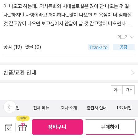
을 읽는 맛이 있지 않겠는가. 특히 아이들은 안 그래도 재미있는 게 많
이 나오고 하는데...역사동화와 시대물로설은 많이 안 나오는 것 같
은 세상이라 공부하는 게 즐겁지만은 않을 것이다. 그런데 이 책은 엄
다...하지만 다행이라고 해야하나...많이 나오면 책 욕심이 더 심해질
선한 한국단편소설 작품 40편의 전문을 수록해 자유롭게 감상을 할
것 같고많이 나오면 보고싶어서 안달이 날 것 같고많이 나오면 내 한
수 있도록 하면서도 시험을 위한 작품 해설까지 더해지니 학습과 재
숨이 늘어날 것 같고많이 나오면 통곡을 할 것 같고많이 나오면 구매
미 다 느낄 수 있을 것이다.​이 책을 통해 조금씩 한국단편소설을 차곡
더보기
욕구가 강해 질 것 같고많이 나오면.... 안 된다!!!
차곡 익혀나가면 어느덧 자신감을 얻을 수 있을 것이다. 한국단편소
공감 (
19
)
댓글 (0)
설이 생각보다 한눈에 파악되는 신기한 경험을 하게 될 것이기에 학
담아보니 재밌어 보이는 책들이 참 많네... 안 읽어 본 책들도
생은 물론 일반인에게도 이 책을 추천한다. ​
많구... 타라 덩컨은
반품/교환 안내
시리즈가 너무 많다...한 두 권이면 나중에 볼 텐데...ㅠㅠ
이금이님의 작품들도 읽어보고
싶다.고전들도 재밌어 보이고표지가 참 이쁜 책들도 많고...내 눈길을
끄는 책들도 참 많고... 올리고 나니 참 많다...올릴 때는 시간 가는 줄
뒤로가
로그인
전체 메뉴
회사 소개
출판사 안내
PC 버전
기
도 모르고 푹 빠져 버린다.^^
(주)알라딘커뮤니케이션
보관함담기
선물하기
장바구니
구매하기
1544-2514
일반문의 (발신자 부담)