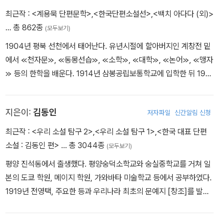
나는, 잠시도 멎지 않고 푸른 물을 황해로 부어내리는 대동강을
최근작 :
<계용묵 단편문학>
,
<한국단편소설선>
,
<백치 아다다 (외)>
향한 모란봉 기슭 새파랗게 돋아나는 풀 위에 뒹굴고 있었다.
… 총 862종
(모두보기)
1904년 평북 선천에서 태어난다. 유년시절에 할아버지인 계창전 밑
에서 ≪천자문≫, ≪동몽선습≫, ≪소학≫, ≪대학≫, ≪논어≫, ≪맹자
≫ 등의 한학을 배운다. 1914년 삼봉공립보통학교에 입학한 뒤 1919
년 졸업한 후 서당에서 공부를 지속한다. 1918년에는 안정옥과 결혼
한다. 1921년 조부 몰래 상경해 중동학교에 입학한다. 이때 만난 김
지은이:
김동인
저자파일
신간알림 신청
억을 통해 염상섭, 남궁벽, 김동인 등과 교유하며 문학에 뜻을 두게 된
다. 하지만 조부가 신학문을 반대해 잠시 학업을 중단하고 낙향하게
최근작 :
<우리 소설 탐구 2>
,
<우리 소설 탐구 1>
,
<한국 대표 단편
된다. 1922년 4월 다시 조부 몰래 상경해서 휘문고등보통학교에 입
소설 : 김동인 편>
… 총 3044종
(모두보기)
학했으나 6월에 강제로 낙향하게 된다. 17∼18세에 이미 ≪조선일보
평양 진석동에서 출생했다. 평양숭덕소학교와 숭실중학교를 거쳐 일
≫에 논문, 감상문, 시 등을 발표하면서 스스로를 과대평가해, 선배들
본의 도쿄 학원, 메이지 학원, 가와바타 미술학교 등에서 공부하였다.
을 누르고 올라서겠다는 욕심에 5년 동안 두문불출하며 문학 공부를
1919년 전영택, 주요한 등과 우리나라 최초의 문예지 [창조]를 발간
하게 된다. 이때 이광수가 주재한 ≪조선문단≫으로 ‘최서해, 한설야,
하였다. 처녀작 「약한 자의 슬픔」을 시작으로 「목숨」, 「배따라기」, 「감
채만식, 임영채, 박화성’ 등이 당선되어 문단에서 대우를 받은 것에 고
자」, 「광염 소나타」, 「발가락이 닮았다」, 「광화사」 등의 단편소설을 통