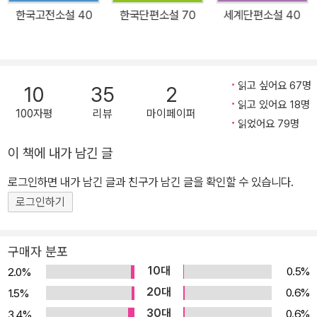
한국 단편 소설 목록을 구성할 것이다. 리베르의 ‘중고생이 꼭 읽어야
한국고전소설 40
한국단편소설 70
세계단편소설 40
할 문학 필독서 시리즈’를 통해 한국고전소설·세계단편소설·한국대표
수필 등 문학의 모든 것을 만날 수 있다. ◇ 『한국단편소설 40』의 작
품 선정 기준과 장점 - 문학사적 의의, 예술성, 대중성을 작품 선정의
준거로 삼았다. - 문학 교과서에 비중 있게 다뤄진 작품들을 우선순위
읽고 싶어요 67명
10
35
2
에 올렸다. - 줄거리를 구성에 따라 분석하고 ‘인물 관계도’를 실어 작
읽고 있어요 18명
100자평
리뷰
마이페이퍼
품을 정확하게 파악하도록 했다. - 수능, 논술, 수행 평가에 대비해 생
읽었어요 79명
각을 유도하는 작품 해설에 주력했다. - 작품 전문을 수록해 완전한
이 책에 내가 남긴 글
감상을 할 수 있도록 유도했다. - 어려운 어휘는 괄호 안에 주석을 달
로그인하면 내가 남긴 글과 친구가 남긴 글을 확인할 수 있습니다.
아 내용을 바로 이해할 수 있도록 배려했다. 중고생이 꼭 읽어야 할 필
독 작품 40편 수록! 수능·논술·내신을 위해 청소년이 꼭 읽어야 할 한
로그인하기
국단편소설 40편을 엄선했다. 단편 소설 40편의 전문을 수록해 완
전한 감상을 유도한다. 또한 풍부하고 충실한 해설을 담아 이해를 돕
구매자 분포
는다. 구성 단계에 따라 줄거리를 구분해 작품의 성격을 정확하게 파
10대
0.5%
2.0%
악할 수 있도록 했고, 어려운 어휘에 주석을 달아 내용을 바로 이해할
20대
0.6%
1.5%
수 있도록 했다. 작품마다 실려 있는 인물 관계도는 등장인물들이 서
30대
0.6%
3.4%