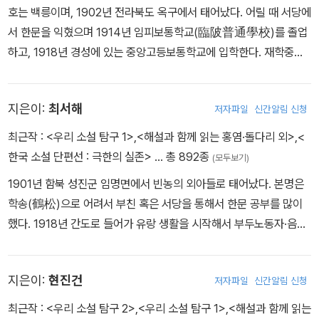
소설, 『구름을 잡으려고』와 『길』(1953) 등 4편의 장편소설을 발표
千里, 1932.4.)·「꽃나무는 심어놓고」(新東亞, 1933.3.)·「달밤」(中
호는 백릉이며, 1902년 전라북도 옥구에서 태어났다. 어릴 때 서당에
개하고 있다. 역사와 사회·현실을 객관적으로 들여다보며 이를 깊이
했다. 영문 중편소설 「김유신(Kim Yu-Shin)」(1947), 영문 장편소
央, 1933.11.)·「손거부(孫巨富)」(新東亞, 1935.11.)·「가마귀」(朝
서 한문을 익혔으며 1914년 임피보통학교(臨陂普通學校)를 졸업
있는 문제의식으로 구체화하고 있다는 점에서 리얼리즘적 성격을 나
설 『흰 수탉의 숲(The Forest of the White Cock)』(1962)도 남
光, 1936.1.)·「복덕방(福德房)」(朝光, 1937.3.)·「패강냉(浿江冷)」
하고, 1918년 경성에 있는 중앙고등보통학교에 입학한다. 재학중에
타낸다. ≪삼대≫ 이후 염상섭은 ≪백구≫, ≪모란꽃 필 때≫, ≪불연
겼다.
(三千里文學, 1938.1.)·「농군(農軍)」(文章, 1939.7.)·「밤길」(文
집안 어른들의 권고로 결혼했으나 행복하지 못했다. 1922년 중앙고
속선≫ 등의 장편 소설을 발표하지만, 이들 작품은 앞선 시기의 작품
章, 1940·5·6·7합병호)·「무연(無緣)」(春秋, 1942.6.)·「돌다리」
등보통학교를 마치고 일본 와세다 대학(早稻田大學) 부속 제1고등
들에 비해 통속화되었다는 평가를 받고 있다. 그런 가운데 1930년대
(國民文學, 1943.1.) 등이 있다.
지은이:
최서해
저자파일
신간알림 신청
학원 문과에 입학하지만 이듬해 공부를 중단하고 동아일보 기자로 입
중반 염상섭은 돌연 만주행을 선택한다. 진학문의 권유로 ≪만선일보
사했다가 1년여 만에 그만둔다. 1924년 단편 〈세 길로〉가 ‘조선문
≫의 편집국장으로 근무하며, 1939년 만주 안동 대동항 건설 사업 선
최근작 :
<우리 소설 탐구 1>
,
<해설과 함께 읽는 홍염·돌다리 외>
,
<
단’에 추천되면서 문단에 등단한다. 그 뒤 〈산적〉을 비롯해 다수의 소
전에 종사한다. 이 기간 중 염상섭은 장편 소설 ≪개동≫을 집필하고,
한국 소설 단편선 : 극한의 실존>
… 총 892종
(모두보기)
설과 희곡 작품을 발표하지만 별반 주목을 끌지 못했다. 1932년 〈부
안수길·박영준 등의 창작집 ≪싹트는 대지≫와 안수길의 창작집 ≪북
1901년 함북 성진군 임명면에서 빈농의 외아들로 태어났다. 본명은
촌〉, 〈농민의회계〉, 〈화물자동차〉 등 동반자적인 경향의 작품을, 193
원(北原)≫ 등의 서문을 쓴 것을 제외하고는 별다른 창작 활동을 보
학송(鶴松)으로 어려서 부친 혹은 서당을 통해서 한문 공부를 많이
3년 〈인형의 집을 나와서〉, 1934년 〈레디메이드 인생〉 등 풍자적인
이지 않는다. 1945년 광복을 맞이하기까지 약 10여 년의 기간 동안
했다. 1918년 간도로 들어가 유랑 생활을 시작해서 부두노동자·음식
작품을 발표하여 작가로서의 기반을 굳힌다. 1936년에는 〈명일〉과
그는 일종의 ‘문학적 단절’의 시간을 보내는 것이다. 해방된 서울로 돌
점 심부름꾼 등 최말단 생활을 전전했다. 1923년 봄에 간도에서 귀국
〈쑥국새〉, 〈순공있는 일요일〉, 〈사호일단〉 등을, 1938년에는 〈탁류〉
아온 염상섭은 ＜해방의 아들＞을 발표하며 다시금 문학 활동을 이어
하여 회령역에서 노동일을 했으며 이때부터 ‘서해(曙海)’라는 필명
와 〈금의 열정〉 등의 일제강점기 세태를 풍자한 작품을 발표한다. 특
가고, ≪경향신문≫ 창간 당시 편집국장으로 근무하기도 한다. 해방의
지은이:
현진건
저자파일
신간알림 신청
을 쓰기 시작했다. 춘원의 『무정』을 읽고 크게 감명받고 동경에 있는
히 장편 소설 〈태평천하〉와 〈탁류〉는 사회의식과 세태 풍자를 포괄적
감격과 함께 곧이어 마주하게 된 ‘해방 이후’ 식민지의 모순, 미소 분
춘원과 여러 차례 편지를 주고받았으며, 1924년 「토혈」, 「고국」으로
최근작 :
<우리 소설 탐구 2>
,
<우리 소설 탐구 1>
,
<해설과 함께 읽는
으로 보여주는 작품이다. 또한 1940년에 〈치안속의 풍속〉, 〈냉동어〉
할과 신탁 통치, 남북 분단 등의 혼란한 사회 현실의 모습을 ＜엉덩이