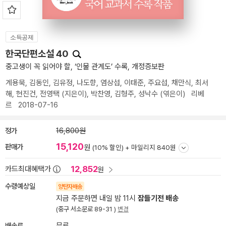
소득공제
한국단편소설 40
중고생이 꼭 읽어야 할, ‘인물 관계도’ 수록, 개정증보판
계용묵
,
김동인
,
김유정
,
나도향
,
염상섭
,
이태준
,
주요섭
,
채만식
,
최서
해
,
현진건
,
전영택
(지은이),
박찬영
,
김형주
,
성낙수
(엮은이)
리베
르
2018-07-16
정가
16,800원
15,120
판매가
원
(10% 할인) +
마일리지 840원
12,852
카드최대혜택가
원
수령예상일
양탄자배송
지금 주문하면 내일 밤 11시
잠들기전 배송
(중구 서소문로 89-31 )
변경
배송료
무료