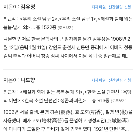
무된다. 그리하여 1925년 ≪조선문단≫ 제8호에 ‘자아청년(自我靑
지은이:
김유정
저자파일
신간알림 신청
하여 간결하고 현대적인 문체로 문장 혁신에 공헌하였다. 1923년 첫
年)’이라는 필명으로 소설 ＜상환＞을 발표하며 등단한다. 하지만 작
창작집 『목숨』을 출판하였고, 1930년 장편소설 『젊은 그들』 「광염
최근작 :
<우리 소설 탐구 2>
,
<우리 소설 탐구 1>
,
<해설과 함께 읽는
품 평이 마음에 들지 않아, 1927년 ＜최 서방＞을 통해 ≪조선문단≫
소나타」, 1932년 「발가락이 닮았다」, 「붉은 산」을 발표했다. 극심한
봄봄·날개 외>
… 총 1522종
에 재당선된다. 하지만 최서해에 의해 원고가 당선된 것을 알고 부끄
(모두보기)
생활고를 해결하기 위해 소설 쓰기에 전념하다 마약 중독에 걸려 병
러움을 느끼게 된다. 1928년 3월 일본 도쿄로 건너가 동양대학 동양
탁월한 언어로 한국 문학사의 큰 발자취를 남긴 김유정은 1908년 2
마에 시달리던 중 1939년 ‘성전 종군 작가’로 황국 위문을 떠났으나
학과에서 공부하고 야간에는 정칙학교에서 영어를 배운다. 1929년
월 12일(음력 1월 11일) 강원도 춘천시 신동면 증리에 서 아버지 청풍
1942년 불경죄로 옥고를 치르기도 했다. 1948년 장편 역사소설 『을
에는 장녀 정원이 출생한다. 1931년 집안이 파산해 학업을 중단하고
김씨 춘식과 어머니 청송 심씨 사이에서 이남 육녀 중 일곱째로 태어
지문덕』과 단편 「망국인기」를 집필하던 중 생활고와 뇌막염, 동맥경
귀국한다. 1932년 차녀 도원이 출생한다. 1935년에는 정비석, 석인
난 후 서울 종로구 운니동으로 가족 모두 이사를 오고 재동공립보통
화로 병석에 누우며 중단하고 1951년 6·25 전쟁 중에 숙환으로 서울
해, 전몽수, 김우철, 장기제, 장환, 채정근, 허윤석 등과 함께 동인지
학교와 휘문고등보통학교를 거쳐 연희전문학교 문과에 진학하지만
하왕십리동 자택에서 사망하였다.
≪해조(海潮)≫의 발간을 협의했으나 무산되었다. 1938년 5월 조선
지은이:
나도향
저자파일
신간알림 신청
중퇴한 후 고향 춘천 실레 마을로 내려가 금병의숙을 세워 문맹퇴치
일보 출판부에 입사했고, ≪매일신문≫에 친일 수필인 ＜일장기의 당
운동을 벌이고 금광에 손을 대기도 했다. 그러다 다시 서울로 올라와
최근작 :
<해설과 함께 읽는 봄봄·날개 외>
,
<한국 소설 단편선 : 욕망
당한 위풍＞(1942)을 발표한다. 1943년 8월 일본 천황 불경죄로
본격적으로 문학에 대한 열정을 품고 금광 생활에서 얻은 경험과 고
의 이면>
,
<한국 소설 단편선 : 생존과 파멸>
… 총 913종
(모두보기)
구속되었다가 10월에 석방된다. 12월에 방송국에 다시 취직했지만,
향에서 보고 느꼈던 농촌 배경의 토속적 정취를 녹여낸 〈산골 나그
1902년 서울 출생. 본명 경손(慶孫), 호 도향(稻香), 필명 빈(彬)을
일인과의 차별 대우로 사흘 만에 퇴직한다. 징용을 피해 출판 업무를
네〉, 〈총각과 맹꽁이〉를 발표하고 채만식·박태원·이상 등과 교류 하며
사용했다. 배재고보(培材高普)를 졸업하고 경성의전(京城醫專)
보다가 ≪조선 전설집≫을 편집해 수만 부를 판매한다. 시골로 낙향했
〈금 따는 콩밭〉 〈노다지〉 〈금〉 〈떡〉 〈만무방〉 〈봄봄〉 〈안해〉 등 열한 편
에 다니다가 도일한 후 학비가 없어 귀국하였다. 1921년 단편 「추억」
다 해방 이후 상경해서, 1945년 정비석과 함께 종합지 ≪대조(大
의 소설과 수필 세 편을 발표해 문단의 찬사를 받고 후기 구인회 동인