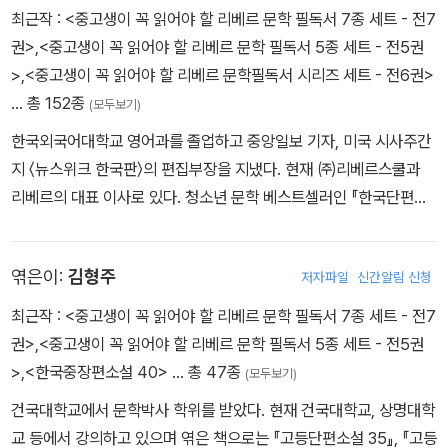
편소설을 발표하였다. 그의 대표작인 '화수분'은 1925년 「조선문단」
최근작 :
<중고생이 꼭 읽어야 할 리베르 문학 필독서 7종 세트 - 전7
학사 그 자체의 역사와 다름없다.
에 발표되었다. 1927년 목사가 되어 각종 목회 활동에 주력하였으며,
권>
,
<중고생이 꼭 읽어야 할 리베르 문학 필독서 5종 세트 - 전5권
감리교신학교 교수와 「기독신문」의 주간을 지냈다. 이후 국립맹아학
>
,
<중고생이 꼭 읽어야 할 리베르 문학필독서 시리즈 세트 - 전6권>
교 교장, 중앙신학교 교수, 「한국복음신문」등의 주간을 역임하였으며,
… 총 152종
(모두보기)
1968년 75세로 세상을 떠날 때까지 종교인으로서의 삶을 살며 종교
한국외국어대학교 영어과를 졸업하고 중앙일보 기자, 미국 시사주간
적 색채를 작품 속에 담아냈다.
지 〈뉴스위크 한국판〉의 편집부장을 지냈다. 현재 ㈜리베르스쿨과
리베르의 대표 이사로 있다. 청소년 문학 베스트셀러인 『한국단편소
설 40』, 『한국단편소설 70』등에서는 차별화된 해설을 선보이기도
했다. 『세계지리를 보다』와 『세계사를 보다』에서는 두 차례의 세계
엮은이:
김형주
저자파일
신간알림 신청
답사 여행에서 확인한 지리와 역사의 현장을 글과 사진으로 생생하게
담았다.
최근작 :
<중고생이 꼭 읽어야 할 리베르 문학 필독서 7종 세트 - 전7
권>
,
<중고생이 꼭 읽어야 할 리베르 문학 필독서 5종 세트 - 전5권
>
,
<한국중장편소설 40>
… 총 47종
(모두보기)
건국대학교에서 문학박사 학위를 받았다. 현재 건국대학교, 상명대학
교 등에서 강의하고 있으며 엮은 책으로는 『고등단편소설 35』, 『고등