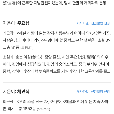
를 일제 말기에 출간하면서 창작에 대한 욕심과 겸손을 강조하며 부
監理署)에 근무한 지방관원이었는데, 당시 한말의 개혁파의 운동에
적 경험, 즉 ‘근대 그 자체로서의 일본(문학)에 대한 의식’과 ‘제국 일
끄러움과 반가움을 토로한다. 해방 후 출간하는 두 번째 단편집 ≪백
가담하였던 듯 수구파에 밀려 블라디보스톡 등지로 망명하다 죽은 것
본과 식민지 조선의 문제’는 이후 염상섭 문학 전반을 관통하는 핵심
치 아다다≫(1946)에서는 검열의 탄압으로부터 자유로워진 상태임
으로 알려졌다. 이러한 가정형편으로 인하여 이태준은 어려서부터 어
적인 요소로 구체화된다. 1920년 1월 ≪동아일보≫ 기자로 임명된
지은이:
주요섭
저자파일
신간알림 신청
과 동시에 38선 이북의 고향에 대한 그리움을 고백한다. 세 번째 창
렵게 수학하였다. 1920년 휘문고등보통학교에 입학하여 당시 그 학
염상섭은 귀국해서 정경부 기자로서 활동하다 1920년 7월 사직한
작집 ≪별을 헨다≫(1949)에서는 해방 이후 창작된 작품들만을 모아
교의 교원이었던 이병기(李秉岐)의 지도를 받아 고전문학의 교양을
최근작 :
<해설과 함께 읽는 감자·사랑손님과 어머니 외>
,
<인력거꾼,
다. 염상섭은 ≪폐허≫ 창간호 동인으로 활동하는 한편, 1920년 하반
묶어 내면서 작품 창작의 배경을 토로한다. 수필집으로 ≪상아탑≫(1
쌓았다. 그런데 학교의 불합리한 운영에 불만을 품고 동맹휴학을 주
사랑손님과 어머니 외>
,
<꼭 읽어야 할 중학교 문학 첫걸음 : 소설 3>
기부터 1921년 봄까지 오산학교에서 교직 생활에 몸담기도 한다. 19
955)이 있으며, 세계 명작 소개집인 ≪여자의 생태≫(1958)를 출간
도한 결과 퇴교를 당하였다. 1926년 일본 도쿄에 있는 조오치대학
… 총 81종
21년 ＜표본실의 청개구리＞를 발표하며 문단에 데뷔하고 문단의 주
(모두보기)
한다.
[上智大學] 문과에서 수학하다 중퇴하고 귀국하였다. 1929년에 개
목을 받는다. 1924년 ≪시대일보≫에 발표된 ≪만세전≫은 염상섭
소설가. 호는 여심(餘心). 평양 출신. 시인 주요한(朱耀翰)의 아우
벽사(開闢社) 기자로 일하였고, 이화여자전문학교 강사, 조선중앙
문학의 전환점을 보여 주는 작품이다. 이러한 문학적 성취는 1926년
이다. 평양에서 성장하였다. 평양의 숭덕소학교, 중국 쑤저우 안세이
일보 학예부장 등을 역임하였으며, 1933년 친목단체인 구인회(九人
에서 1928년 사이에 이뤄진 두 번째 일본 유학과 결부되어 보다 심화
중학, 상하이 후장대학 부속중학교를 거쳐 후장대학 교육학과를 졸업
會)를 이효석(李孝石)·김기림(金起林)·정지용(鄭芝溶)·유치진
된 문제의식으로 나아간다. 일본 유학 중에도 염상섭은 꾸준히 작품
하였다. 미국으로 유학하여 스탠퍼드대학원에서 교육심리학을 전공
(柳致眞) 등과 결성하였다. 이어 순수문예지 『문장(文章)』(1939.2
을 발표하고 있으며 일본인과 조선인이라는 민족적 정체성의 문제(혈
했으며 중국의 베이징 푸렌대학, 경희대학교 영문학과 교수, 국제PE
∼1941.4.)을 주재하여 문제작품을 발표하는 한편, 역량 있는 신인들
통, 혼혈)를 밀도 있게 다룬다. 1928년 2월 귀국해서 ≪이심≫, ≪광
지은이:
채만식
저자파일
신간알림 신청
N 한국본부 회장을 역임했다. 1921년 단편소설 「이미 떠난 어린 벗」
을 발굴하여 문단에 크게 기여하였다. 단편소설 「오몽녀(五夢女)」(1
분≫ 등을 연재하는 것에 이어 마침내 1931년 ≪삼대≫를 발표한다.
「치운 밤」을 발표하면서 작품 활동을 시작하여 「인력거꾼」 「사랑손님
최근작 :
<우리 소설 탐구 2>
,
<탁류>
,
<해설과 함께 읽는 치숙·사하
925)를 『시대일보(時代日報)』에 발표하면서 작품활동을 시작하였
1920∼1930년대 발표된 염상섭의 작품들은 식민지 근대의 문제를
과 어머니」 등 39편의 단편소설, 「첫사랑 값」 「미완성」 등 4편의 중편
촌 외>
… 총 1853종
다. 또, 「아무일도 없소」(東光, 1931.7.)·「불우선생(不遇先生)」(三
(모두보기)
탐구하며, 식민지 조선의 정치·경제·사회·문화·사상에 관한 사유를 전