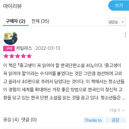
쓰기
마이리뷰
구매자 (2)
전체 (35)
메뉴
카일라스
2022-03-13
이 책은 『중고생이 꼭 읽어야 할 한국단편소설 40』이다. '중고생이
꼭 읽어야 할'이라는 수식어를 붙였다는 것은 그만큼 엄선하여 고르
고 골라서 40편으로 추려서 담았다는 것이다. ​이 책에서는 청소년들
이 경험의 세계를 확대하는 가장 좋은 방법으로 한국인의 정신적 고
향을 담고 있는 한국 단편 소설을 읽는 것을 꼽고 있다. 청소년들은 자
신과 밀접한 관계를 맺고 있는 부모와 조부모 세대의 이야기를 읽음
더보기
으로써 세대 간의 격차를 뛰어넘는 성숙한 정신세계를 가꿀 수 있을
공감 (
4
)
댓글 (0)
것(4쪽)이라고 하니 청소년들은 물론이고, 어느 세대건 대표적인 한