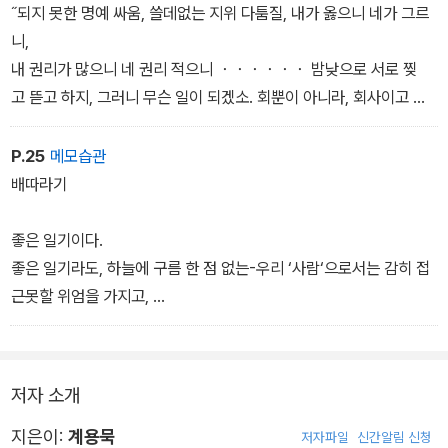
˝되지 못한 명예 싸움, 쓸데없는 지위 다툼질, 내가 옳으니 네가 그르
니,
내 권리가 많으니 네 권리 적으니 ・・・・・・ 밤낮으로 서로 찢
고 뜯고 하지, 그러니 무슨 일이 되겠소. 회뿐이 아니라, 회사이고 조
합이고・・・・・・ 우리 조선 놈들이 조직한 사회는 다 그 조각이
지. 이런 사회에서 무슨 일을 한단 말이오. 하려는 놈이 어리석은 놈이
P.25
메모습관
야. 적이 정신이 바로 박힌 놈은 피를 토하고 죽을 수밖에 없지. 그렇
배따라기
지 않으면 술밖에 먹을 게 도무지 없지. 나도 전자에는 무엇
을 좀 해 보겠다고 애도 써 보았어. 그것이 모두 수포야. 내가 어리석
좋은 일기이다.
은 놈이었지. 내가 술을 먹고 싶어 먹는 게 아니야.
좋은 일기라도, 하늘에 구름 한 점 없는-우리 ‘사람‘으로서는 감히 접
근못할 위엄을 가지고,
높이서 우리 조고만 ‘사람‘을 비웃는 듯이 내려다보는,
그런 교만한 하늘은 아니고, 가장 우리 ‘사람‘의 이해자인 듯이
낮추 뭉글뭉글 엉기는 분홍빛 구름으로서 우리와 서로 손목을
저자 소개
잡자는 그런 하늘이다.
사랑의 하늘이다.
지은이:
계용묵
저자파일
신간알림 신청