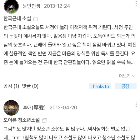
「사랑손님과 어머니」, 유진오 「김 강사와 T교수」, 김유정 「만무방」
낭만인생
2013-12-24
메뉴
MP3를 통하여 줄거리와 해설이 제공되어 무척 정돈된 자료를 제공
「금 따는 콩밭」 「봄봄」 「동백꽃」, 이상 「날개」, 이효석 「메밀꽃 필 무
했다.게다가 각 작품마다 그 작품의 세계를 보여주고 작품의 시점과
한국근대 소설
렵」 「산」, 김동리 「무녀도」, 채만식 「치숙」 「이상한 선생님」, 현덕 「하
구성, 그리고 줄거리를 제공하여 작품의 이해도를 높일 수 있게 설명
한국근대 소설오늘도 서점에 들러 이책저책 뒤적 거린다. 서점 주인
늘은 맑건만」 「고구마」 「나비를 잡는 아버지」, 염상섭 「두 파산」, 황순
문구를 넣었고 소설의 구성요소별로 내용을 간추려 함께 생각해 볼
의 눈빛이 예사롭지 않다. 얼음장 마냥 차갑다. 도둑이라도 되는가 의
원 「별」 「독 짓는 늙은이」 「소나기」 「학」, 하근찬 「수난이대」, 최일남
문제를 제시해 준다.기존의 한권의 책으로 한편의 작품을 만났다면
심의 눈초리다. 근래에 들어와 읽고 싶은 책이 점점 바뀌고 있다. 예전
「노새 두 마리」, 조세희 「뫼비우스의 띠」 「난장이가 쏘아 올린 작은
이 책은 가장 중요한 요점의 포인트로 짧게 스토리를 구성하고 인물
에 실용적인 책인 반면 지금은 마음의 양식을 위한 독서를 즐긴다. 요
공」, 오정희 「소음 공해」, 윤흥길 「종탑 아래에서」가 수록되어 있다. ​
관계도를 통해 작품을 정확하고도 명료하게 파악하도록 했으며 어려
즘 눈에 들어오는 건 근대 한국 단편집들이다. 읽으면 읽을 수록 특이
이 중에 줄거리와 해설을 담은 MP3 파일이 제공되는 소설도 있는데,
운 단어에 주석을 달아 쉽게 이해하도록 도와주었다.오랜만에 만난
한 문체가 재미도 있고, 시대를 읽을 수 있어서 역사 공부도 된다. 한
리베르 출판사 블로그에서 다운받을 수 있다고 하니 참고하면 되겠
더보기
한국단편소설은 중고생에게 꼭 필요한 필독서로 이 책을 통하여 한국
국 단편 소설을 추려 놓은 책이 몇 권 보인다. 주문해서 읽어 봐야 겠
다. 작품을 다양하게 접할 수 있도록 도움을 주고 있다. ​이 책은 작가
단편소설의 역사를 바로 알게 하였고 현재의 내신을 통한 논술과 수
공감 (
1
)
댓글 (0)
다.
와 작품 세계, 작품 정리, 구성과 줄거리, 생각해 볼 문제 등을 일러주
능에 알찬 도움이 될듯하다. 나아가 우리 문학의 역사와 거목들을 줄
어 학생들 학습에 도움이 되도록 간단하게 정리해 볼 수 있는 부분이
지어 만날 수 있으니 그 시대의 삶을 다시금 옅보는 좋은 기회가 되었
있다. 그런 면에서 볼 때 특히 인상적인 것은 '인물 관계도'이다. 작품
후애(厚愛)
2013-04-20
메뉴
다.
을 읽을 때, 한참을 읽어나가야 등장인물이 어느 정도 파악되게 마련
모아본 청소년소설
인데, 그림과 함께 등장인물 관계도를 보여주니 전체적인 흐름과 이
그림책도 많지만 청소년 소설도 참 많구나...역사동화는 별로 없던
해를 빠르게 하도록 도와주고 있다. ​사실 학습과 재미 둘 다 있어야 책
데...ㅠㅠ그림책도 많이 나오고 소설도 많이 나오고 청소년 소설도 많