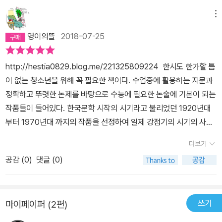
국단편소설을 접하는 것이 필요하겠다. ​이 책에서는 나름의 기준으로
한국단편소설 40편을 선정했다. 발표 시기를 기준으로 삼아 1920년
메뉴
대에서 2000년대까지의 작품을 선정했으며, 시대성과 예술성을 지
영이의뜰
2018-07-25
닌 대표작 위주로 면밀히 검토했다고 한다. 어떤 작품들이 선정되어
있는지 이 책에 담긴 한국단편소설을 읽어보는 시간을 가져보았다.
http://hestia0829.blog.me/221325809224 한시도 한가할 틈
『한국단편소설40』의 작품 선정 기준과 장점① 문학사적 의의, 예술
이 없는 청소년을 위해 꼭 필요한 책이다. 수업중에 활용하는 지문과
성, 대중성을 작품 선정의 준거로 삼았다.② 문학 교과서에 비중 있게
정확하고 뚜렷한 논제를 바탕으로 수능에 필요한 논술에 기본이 되는
다뤄진 작품들을 우선순위에 올렸다.③ 줄거리 분석과 인물 관계도를
작품들이 들어있다. 한국문학 시작의 시기라고 불리었던 1920년대
실어 작품의 내용을 정확하게 파악하도록 했다.④ 수능, 논술, 수행 평
부터 1970년대 까지의 작품을 선정하여 일제 강점기의 시기의 사회
가에 대비해 생각을 유도하는 작품 해설에 주력했다.⑤ 작품 전문을
상과 광복이후 독재정권의 정치적 사상까지 그 시대의 상황에 맞게
수록해 완전한 감상을 할 수 있도록 유도했다.⑥ 어려운 어휘는 괄호
더보기
체계적으로 구성하여 소개하였다.시대별 40편의 주요 작품과 작가
안에 주석을 달아 내용을 바로 이해할 수 있도록 배려했다. (책 뒤표
공감 (
0
)
댓글 (0)
를 소개하고 그 시대의 배경과 문화 정책의 영향과 비판적인 창작의
지 중에서)​이 책에는 김동인 「배따라기」 「감자」 「붉은 산」, 현진건 「술
위축으로 그 시대와의 핍박과 대립에 혼란 상황의 양상도 두루 표현
권하는 사회」 「운수 좋은 날」 「B사감과 러브레터」, 나도향 「벙어리 삼
했다.김동인, 현진건, 나도향, 전영택, 이태준, 계용묵, 주요섭, 유진
룡이」 「물레방아」, 전영택 「화수분」, 이태준 「달밤」 「꽃나무는 심어 놓
쓰기
마이페이퍼 (2편)
오, 김유정, 이상, 이효석, 김동리, 채만식, 현덕, 염상섭, 황순원, 김성
고」 「돌다리」, 박영준 「모범 경작생」, 계용묵 「백치 아다다」, 주요섭
한, 하근찬, 김승옥, 조세희, 양귀자, 윤홍길의 작품과 주요작품에는