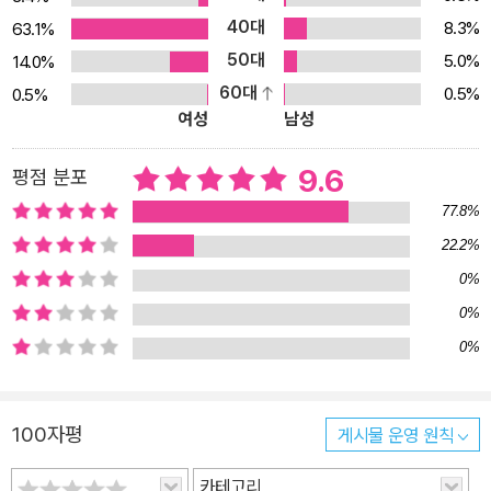
로 어떤 관계를 맺고 있는지 작품의 내용을 한눈에 알아볼 수 있게 한
40대
8.3%
63.1%
다. 작품 해설은 수행 평가와 독후감 쓰기에 대비할 수 있도록 생각을
50대
5.0%
14.0%
유도하는 문답 형식을 취했다. 주요 작품의 줄거리와 해설은 MP3로
60대
0.5%
0.5%
만난다! 우리는 MP3를 음악을 듣기 위한 도구라고 생각한다. 문학이
여성
남성
MP3의 기존 개념에 도전장을 냈다. 작품의 전문은 책으로 감상하고,
줄거리와 해설은 MP3로 이동하면서도 들을 수 있도록 했다. MP3로
9.6
평점 분포
작품의 전문을 듣는 것은 많은 시간이 소요되어 비효율적일 수 있지
77.8%
만, 줄거리나 해설을 눈으로 읽고 귀로 듣는 것은 작품을 쉽고 재미있
22.2%
게 이해하는 방법이 될 수 있다. 주요 작품의 MP3는 리베르 출판사
0%
블로그(http://blog.naver.com/liber_book)에서 다운받아 감상
할 수 있다.
0%
0%
100자평
게시물 운영 원칙
카테고리