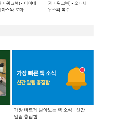
권 + 워크북)
- 아이네
권 + 워크북)
- 오디세
이아스와 로마
우스의 복수
가장 빠르게 받아보는 책 소식 - 신간
경기컬처패스 1만원 
알림 총집합