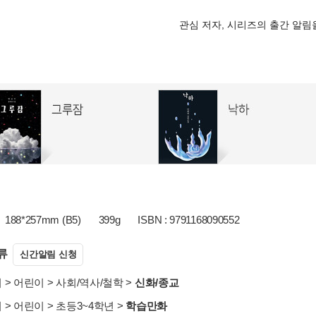
관심 저자, 시리즈의 출간 알
188*257mm (B5)
399g
ISBN : 9791168090552
류
신간알림 신청
서
>
어린이
>
사회/역사/철학
>
신화/종교
서
>
어린이
>
초등3~4학년
>
학습만화