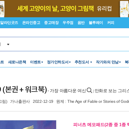
알라딘굿즈
온라인중고
중고매장
우주점
음반
블루레이
커피
서
스트
새로나온책
이벤트
정가인하도서
추천도서
작가와의 만남
북
 (본권 + 워크북)
- 가장 아름다운 여신
만화로 보는 그리스
|
그림)
가나출판사
2022-12-19
원제 : The Age of Fable or Stories of Go
피너츠 메모패드(2종 중 1종 택