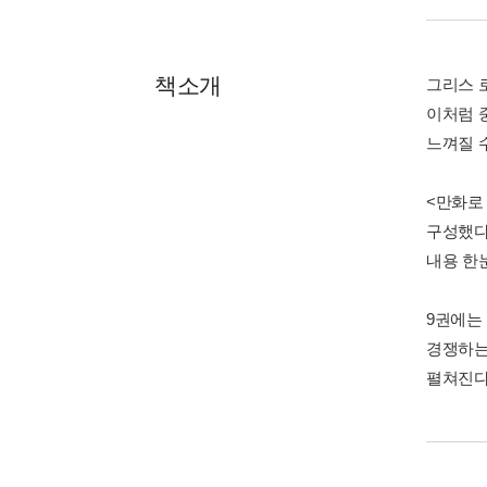
책소개
그리스 
이처럼 
느껴질 수
<만화로
구성했다
내용 한
9권에는
경쟁하는
펼쳐진다