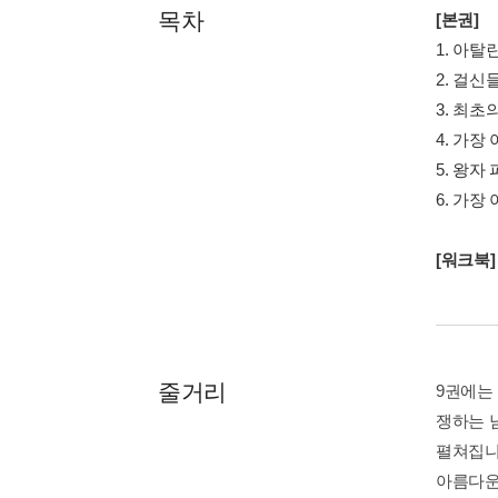
목차
[본권]
1. 아
2. 걸
3. 최
4. 가장
5. 왕자
6. 가장
[워크북]
줄거리
9권에는
쟁하는 
펼쳐집니
아름다운