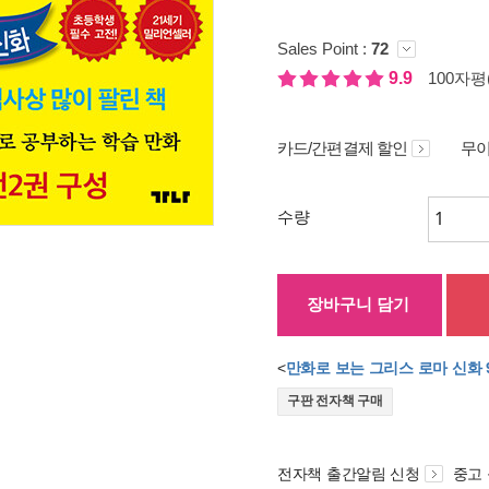
Sales Point :
72
9.9
100자평(
카드/간편결제 할인
무이
수량
장바구니 담기
<
만화로 보는 그리스 로마 신화 
구판 전자책 구매
전자책 출간알림 신청
중고