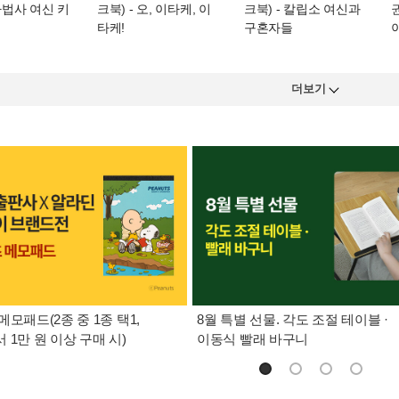
마법사 여신 키
크북)
- 오, 이타케, 이
크북)
- 칼립소 여신과
타케!
구혼자들
더보기
메모패드(2종 중 1종 택1,
8월 특별 선물. 각도 조절 테이블 ·
 1만 원 이상 구매 시)
이동식 빨래 바구니