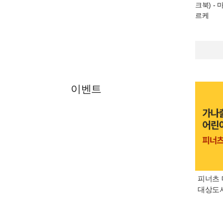
크북)
- 
르케
이벤트
피너츠 
대상도서