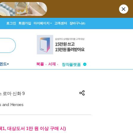
로그인
회원가입
마이페이지
고객센터
장바구니
(0)
투비컨티뉴드
펀드
북플
서재
창작플랫폼
투비컨티뉴드
 로마 신화 9
ds and Heroes
1, 대상도서 1만 원 이상 구매 시)