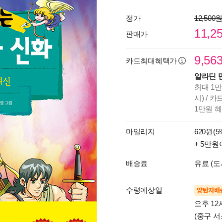
정가
12,500
11,2
판매가
9,56
카드최대혜택가
알라딘 
최대 1만
시) / 
1만원 
마일리지
620원(5
+ 5만원
배송료
유료 (도
수령예상일
양탄자배
오후 12
(중구 서