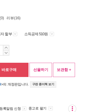
0)
리뷰(16)
자 할부
소득공제 510원
바로구매
선물하기
보관함 +
9
>의 개정판입니다.
구판 종이책 보기
중고로 팔기
 등록알림 신청