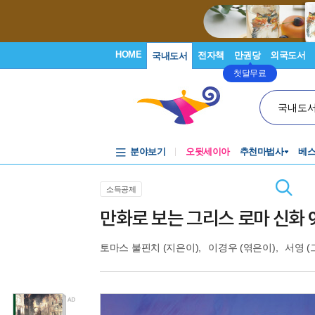
HOME
전자책
만권당
외국도서
국내도서
첫달무료
국내도
분야보기
오뒷세이아
추천마법사
베
소득공제
만화로 보는 그리스 로마 신화 9
토마스 불핀치
(지은이),
이경우
(엮은이),
서영
(