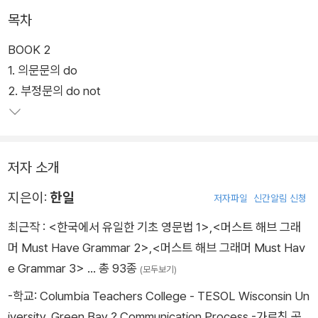
이고, 문법 습득을 이루게 한다. 서술형, 논술형 수업과 시험을 체
목차
계적으로 준비시키는 교재이다.
BOOK 2
1. 의문문의 do
2. 부정문의 do not
저자 소개
지은이:
한일
저자파일
신간알림 신청
최근작 :
<한국에서 유일한 기초 영문법 1>
,
<머스트 해브 그래
머 Must Have Grammar 2>
,
<머스트 해브 그래머 Must Hav
e Grammar 3>
… 총 93종
(모두보기)
-학교: Columbia Teachers College - TESOL Wisconsin Un
iversity, Green Bay ? Communication Process -가르친 곳,