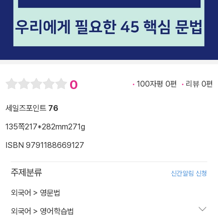
0
100자평 0편
리뷰 0편
세일즈포인트
76
135쪽
217*282mm
271g
ISBN 9791188669127
주제분류
신간알림 신청
외국어
>
영문법
외국어
>
영어학습법