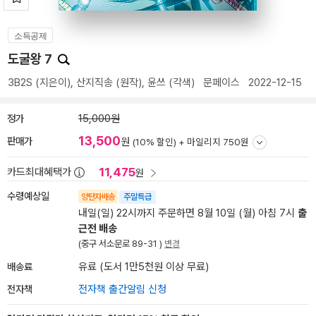
소득공제
도굴왕 7
3B2S
(지은이),
산지직송
(원작),
윤쓰
(각색)
문페이스
2022-12-15
정가
15,000원
13,500
판매가
원
(10% 할인) +
마일리지 750원
11,475
카드최대혜택가
원
수령예상일
양탄자배송
주말특급
내일(일) 22시까지 주문하면 8월 10일 (월) 아침 7시
출
근전 배송
(중구 서소문로 89-31 )
변경
배송료
유료 (도서 1만5천원 이상 무료)
전자책
전자책 출간알림 신청