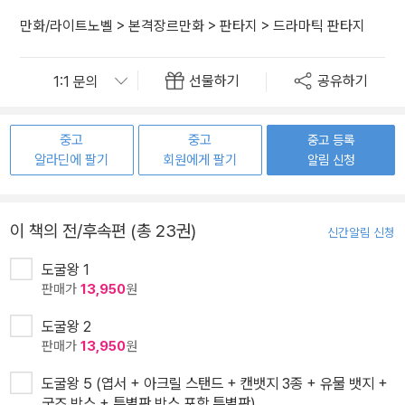
만화/라이트노벨
>
본격장르만화
>
판타지
>
드라마틱 판타지
선물하기
공유하기
중고
중고
중고 등록
알라딘에 팔기
회원에게 팔기
알림 신청
이 책의 전/후속편 (총 23권)
신간알림 신청
도굴왕 1
판매가
13,950
원
도굴왕 2
판매가
13,950
원
도굴왕 5 (엽서 + 아크릴 스탠드 + 캔뱃지 3종 + 유물 뱃지 +
굿즈 박스 + 특별판 박스 포함 특별판)