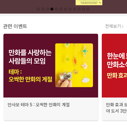
관련 이벤트
전체보기
만사모 테마 5 : 오싹한 만화의 계절
만화 효과 모
야 도서 3만