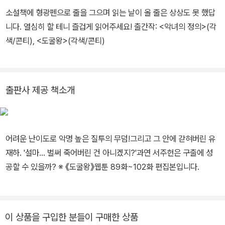
소설책에 형광펜으로 줄을 그으며 읽는 날이 올 줄은 상상도 못 했답
니다. 열심히 할 테니 즐겁게 읽어주세요! 출간작: <악녀의 정의>(각
색/콘티), <도굴왕>(각색/콘티)
출판사 제공 책소개
어려운 난이도로 악명 높은 질투의 무덤!그리고 그 안에 갇혀버린 유
재하. '설마... 벌써 죽어버린 건 아니겠지?'과연 서주헌은 구출에 성
공할 수 있을까? ※ 《도굴왕》웹툰 89화~102화 편집본입니다.
이 상품을 구입한 분들이 구매한 상품