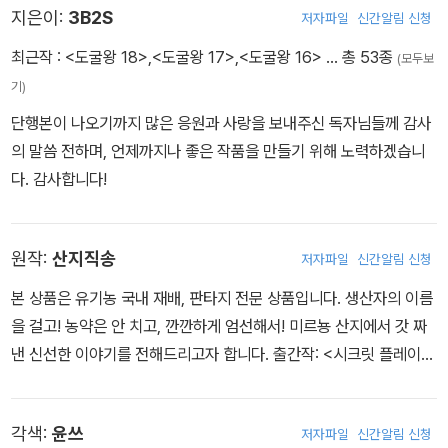
지은이:
3B2S
저자파일
신간알림 신청
최근작 :
<도굴왕 18>
,
<도굴왕 17>
,
<도굴왕 16>
… 총 53종
(모두보
기)
단행본이 나오기까지 많은 응원과 사랑을 보내주신 독자님들께 감사
의 말씀 전하며, 언제까지나 좋은 작품을 만들기 위해 노력하겠습니
다. 감사합니다!
원작:
산지직송
저자파일
신간알림 신청
본 상품은 유기농 국내 재배, 판타지 전문 상품입니다. 생산자의 이름
을 걸고! 농약은 안 치고, 깐깐하게 엄선해서! 미르뇽 산지에서 갓 짜
낸 신선한 이야기를 전해드리고자 합니다. 출간작: <시크릿 플레이어
>, <도굴왕>, <재앙급 영웅님이 귀환하셨다>
각색:
윤쓰
저자파일
신간알림 신청