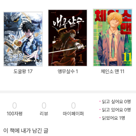
도굴왕 17
앵무살수 1
체인소 맨 11
읽고 싶어요 0명
0
0
0
읽고 있어요 0명
100자평
리뷰
마이페이퍼
읽었어요 1명
이 책에 내가 남긴 글