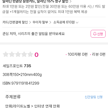
알라딘 만권당 삼성카드, 알라딘 15% 청구 할인
최대 1만원 또는 2만원 할인(전월 30만원 또는 60만원 이용 시) / 카드 발
급월 +1개월까지는 전월 실적이 없어도 최대 1만원 혜택 제공
카드/간편결제 할인
무이자 할부
소득공제 610원
관심 저자, 시리즈의 출간 알림을 받아보세요
신청
0
100자평 0편
리뷰 0편
세일즈포인트
735
308쪽
150*210mm
400g
ISBN 9791191841299
주제분류
신간알림 신청
만화/라이트노벨
>
인터넷 연재 만화