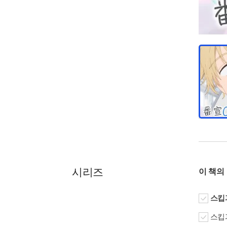
시리즈
이 책의
스킵과
스킵과