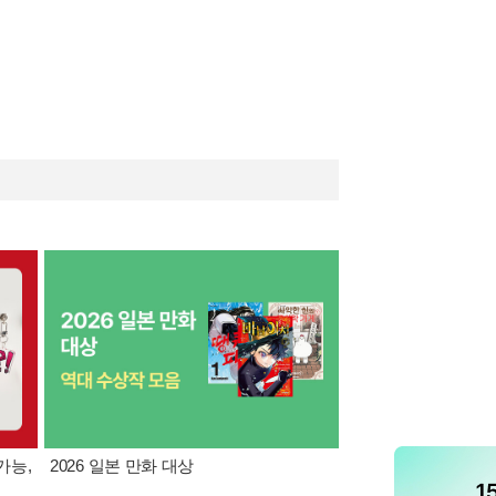
가능,
2026 일본 만화 대상
만화/라이트노벨 분야 
모리 카오루 통신 1호