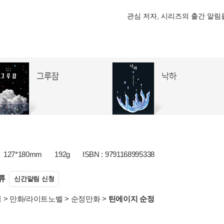
관심 저자, 시리즈의 출간 알
127*180mm
192g
ISBN : 9791168995338
류
신간알림 신청
서
>
만화/라이트노벨
>
순정만화
>
틴에이지 순정