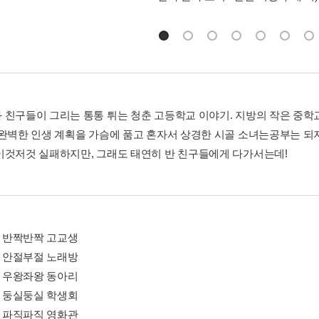
 친구들이 그리는 통통 튀는 청춘 고등학교 이야기. 지방의 작은 중
 완벽한 인생 계획을 가슴에 품고 혼자서 상경한 시골 소녀는공부는 되
이것저것 실패하지만, 그래도 태연히 반 친구들에게 다가서는데!
① 반짝반짝 고교생
② 안절부절 노래방
③ 우왕좌왕 동아리
④ 둥실둥실 학생회
⑤ 파직파직 영화관