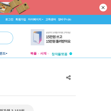
로그인
회원가입
마이페이지
고객센터
장바구니
(0)
투비컨티뉴드
펀드
북플
서재
창작플랫폼
투비컨티뉴드