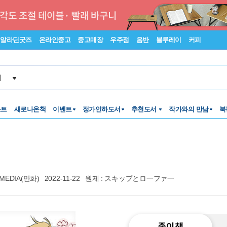
알라딘굿즈
온라인중고
중고매장
우주점
음반
블루레이
커피
서
스트
새로나온책
이벤트
정가인하도서
추천도서
작가와의 만남
북
 MEDIA(만화)
2022-11-22
원제 : スキップとロ一ファ一
종이책