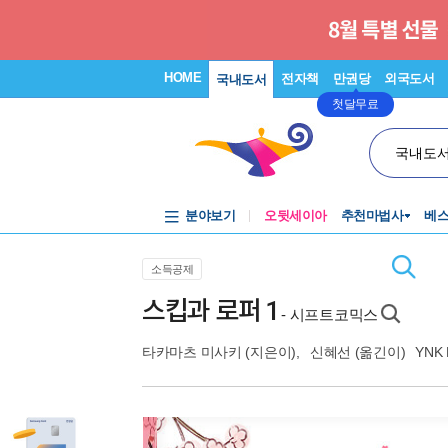
HOME
전자책
만권당
외국도서
국내도서
첫달무료
국내도
분야보기
오뒷세이아
추천마법사
베
소득공제
스킵과 로퍼 1
- 시프트코믹스
타카마츠 미사키
(지은이),
신혜선
(옮긴이)
YNK