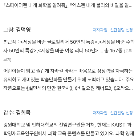
『스파이더맨 내게 화학을 알려줘』, 『엑스맨 내게 물리의 비밀을 알려
줘』, 『흔한남매 과학탐험대』 4~6권 등이 있으며, 한국경제신문의 어
린이 매거진 『주니어 생글생글』에 <세상에 이런 과학이?!> 코너를
그림:
김덕영
저자파일
신간알림 신청
연재 중입니다.
최근작 :
<세상을 바꾼 글로벌리더 50인의 특강>
,
<세상을 바꾼 수학
자 50인의 특강>
,
<세상을 바꾼 여성 리더 50인>
… 총 157종
(모두
보기)
어린이들이 밝고 즐겁게 자라길 바라는 마음으로 상상력을 자극하는
유익하고 재미있는 학습만화를 만들기 위해 노력하고 있습니다. 주요
작품으로는 《설민석의 만만 한국사》, 《비밀요원 레너드》, 《오싹오싹
공포 체험 스쿨버스》 등이 있습니다.
감수:
김희목
저자파일
신간알림 신청
강원대학교 및 인하대학교의 전임연구원을 거쳐, 현재는 KAIST 과
학영재교육연구원에서 과학 교육 콘텐츠를 만들고 있어요. 과학 영재