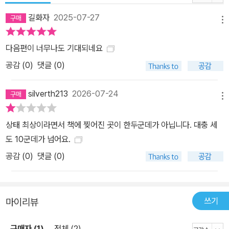
길화자
2025-07-27
메뉴
다음편이 너무나도 기대되네요
공감 (
0
)
댓글 (0)
silverth213
2026-07-24
메뉴
상태 최상이라면서 책에 찢어진 곳이 한두군데가 아닙니다. 대충 세
도 10군데가 넘어요.
공감 (
0
)
댓글 (0)
쓰기
마이리뷰
구매자 (1)
전체 (2)