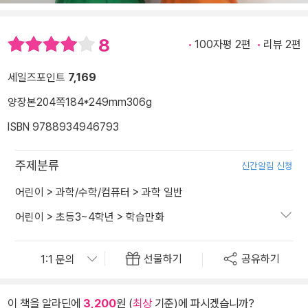
8
100자평 2편
리뷰 2편
세일즈포인트
7,169
양장본
204쪽
184*249mm
306g
ISBN 9788934946793
주제분류
신간알림 신청
어린이
>
과학/수학/컴퓨터
>
과학 일반
어린이
>
초등3~4학년
>
학습만화
선물하기
공유하기
이 책을 알라딘에
3,200
원 (
최상
기준)에 파시겠습니까?