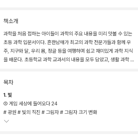
책소개
과학을 처음 접하는 아이들이 과학의 주요 내용을 미리 맛볼 수 있는
초등 과학 입문서이다. 흔한남매가 최고의 과학 전문가들과 함께 우
주, 지구와 달, 우리 몸, 정글 등을 여행하며 쉽고 재미있게 과학 지식
을 배운다. 초등학교 과학 교과서의 내용을 모두 담았고, 생활 과학 정
보, 과학 관련 최근 이슈, 우리나라 관련 정보들을 더했다.
목차
놀이공원 탐험에 이어 이번엔 가상 현실 게임을 즐기며 물리 법칙을
알아본다. 친절한 게임방 누나의 안내로 가상 현실 게임 속으로 들어
1. 빛
간 남매와 이글루. 괴롭히는 간식단도 없겠다, 이번엔 정말 편안하게
① 게임 세상에 들어오다 24
게임을 즐길 수 있을 거라 생각했지만…. ‘빛이 사라진 마을에 무지개
# 광원 # 빛의 직진 # 그림자 # 그림자 크기 변화
를 비춰라’, ‘얼음 여왕의 마음을 녹여라’ 등 생각지도 못한 어려운 퀘
스트들에 당황한다.