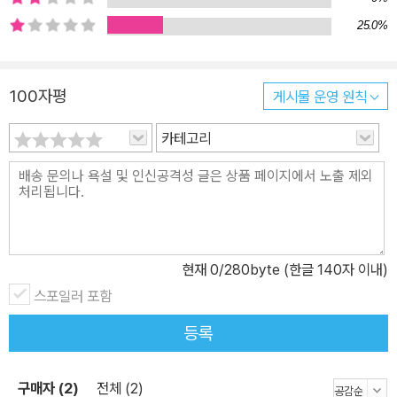
니다. 여기에 교과서에는 없지만 아이들이 흥미를 가질 만한 주제나
25.0%
최신 연구, 우리나라 관련 정보들을 더해 내용을 더욱 풍성하게 꾸렸
습니다. 4. 아이들의 과학 궁금증을 속 시원히 풀어 줘요! 아이들이 던
지는 엉뚱한 질문들은 그 자체로 훌륭한 과학 주제가 됩니다. 편집팀
100자평
게시물 운영 원칙
은 기획 단계에서 설문 조사를 실시해 초등학생에게 3,000개가 넘는
질문들을 받았습니다. 그중 아이들이 가장 많이 궁금해하거나 참신한
카테고리
질문들을 골라 이에 대답하는 형식으로 본문을 꾸몄습니다. 친구들이
가장 궁금해하는 과학 질문은 무엇이었을까요? 5. 재밌고 알찬 액티
비티까지! 한 단원이 마무리되면 앞에서 배운 내용을 바탕으로 구성
된 재미있는 액티비티를 풀어 볼 수 있어요. 구슬 없애기 게임, 방음
장치 중 잘못된 것 찾기, 벌레 격파하기 게임, 동굴 탈출 및 경보등 바
현재
0
/280byte (한글 140자 이내)
꾸기 게임 등 흥미진진한 놀이가 가득합니다.
스포일러 포함
등록
구매자 (2)
전체 (2)