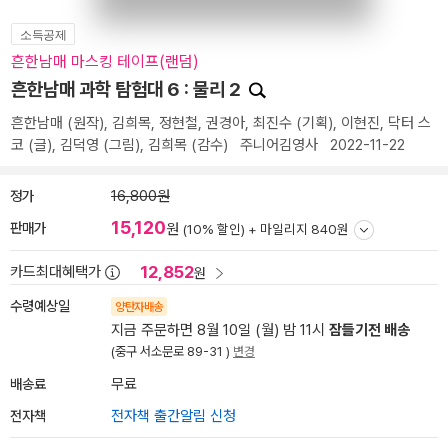
소득공제
흔한남매 마스킹 테이프(랜덤)
흔한남매 과학 탐험대 6 : 물리 2
흔한남매
(원작),
김희목
,
정현철
,
권경아
,
최진수
(기획),
이현진
,
닥터 스
코
(글),
김덕영
(그림),
김희목
(감수)
주니어김영사
2022-11-22
정가
16,800원
15,120
판매가
원
(10% 할인) +
마일리지 840원
12,852
카드최대혜택가
원
수령예상일
양탄자배송
지금 주문하면 8월 10일 (월) 밤 11시
잠들기전 배송
(중구 서소문로 89-31 )
변경
배송료
무료
전자책
전자책 출간알림 신청