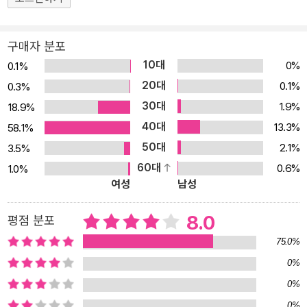
설명이 필요 없는 이 시대 최고의 크리에이터 흔한남매가 출현하고,
베테랑 그림 작가가 흔한남매의 매력을 한층 높여 주었습니다. 이렇
게 미래의 주역인 아이들을 위한 고품격 과학 입문서를 개발하겠다는
구매자 분포
공통의 목표하에 최고의 제작진들이 모여 전문성과 재미를 아우르는
10대
0%
0.1%
과학 학습만화를 개발하게 되었습니다. 2. 재미있는 스토리를 읽으면
20대
0.1%
0.3%
과학 지식이 저절로 쌓여요! 스토리 따로, 학습 내용 따로인 과학 학습
30대
1.9%
18.9%
만화는 이제 그만! 그동안 과학 학습만화는 스토리와 학습 내용이 물
40대
13.3%
58.1%
과 기름처럼 섞여 아이들이 만화 스토리만 읽고 넘어가는 경우가 많
50대
2.1%
3.5%
았습니다. 《흔한남매 과학 탐험대》는 학습 정보를 스토리에 절묘하게
60대
0.6%
1.0%
녹여 내어, 만화만 봐도 학습 내용이 저절로 기억날 수 있도록 구성하
여성
남성
였습니다. 이제 즐겁게 만화를 읽으며 나도 모르게 과학 지식을 차곡
차곡 쌓아 가세요! 3. 교과서는 기본, 최신 연구에 국내 관련 정보까
8.0
평점 분포
지! 과학 학습의 기본은 교과서. 초등학교 과학 교과서에 있는 내용을
75.0%
철저히 분석하여 주제별로 권을 나누고, 각 권에 교과서 내용을 모두
0%
담았습니다. 아이들에게 과학 지식을 체계적으로 전달하기 위해 교육
0%
과정에 맞춰 목차를 구성하고 스토리를 만드는 방식으로 제작하였습
0%