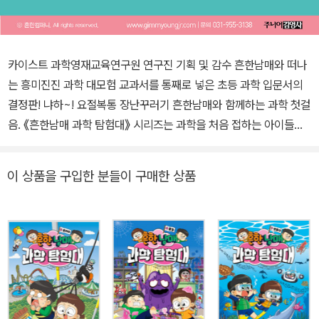
카이스트 과학영재교육연구원 연구진 기획 및 감수 흔한남매와 떠나
는 흥미진진 과학 대모험 교과서를 통째로 넣은 초등 과학 입문서의
결정판! 냐하~! 요절복통 장난꾸러기 흔한남매와 함께하는 과학 첫걸
음. 《흔한남매 과학 탐험대》 시리즈는 과학을 처음 접하는 아이들이
과학의 주요 내용을 미리 맛볼 수 있는 초등 과학 입문서이다. 흔한남
매가 최고의 과학 전문가들과 함께 우주, 지구와 달, 우리 몸, 정글 등
이 상품을 구입한 분들이 구매한 상품
을 여행하며 쉽고 재미있게 과학 지식을 배운다. 초등학교 과학 교과
서의 내용을 모두 담았고, 생활 과학 정보, 과학 관련 최근 이슈, 우리
나라 관련 정보들을 더했다. 흔한남매와 함께라면 학교에서 처음 배
우는 과학이 두렵지 않다! 놀이공원 탐험에 이어 이번엔 가상 현실 게
임을 즐기며 물리 법칙을 알아본다. 친절한 게임방 누나의 안내로 가
상 현실 게임 속으로 들어간 남매와 이글루. 괴롭히는 간식단도 없겠
다, 이번엔 정말 편안하게 게임을 즐길 수 있을 거라 생각했지만….