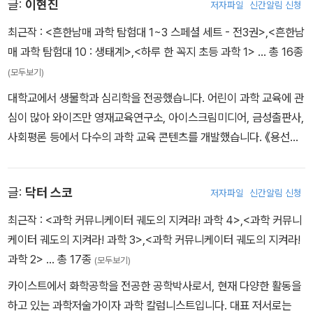
글:
이현진
저자파일
신간알림 신청
최근작 :
<흔한남매 과학 탐험대 1~3 스페셜 세트 - 전3권>
,
<흔한남
매 과학 탐험대 10 : 생태계>
,
<하루 한 꼭지 초등 과학 1>
… 총 16종
(모두보기)
대학교에서 생물학과 심리학을 전공했습니다. 어린이 과학 교육에 관
심이 많아 와이즈만 영재교육연구소, 아이스크림미디어, 금성출판사,
사회평론 등에서 다수의 과학 교육 콘텐츠를 개발했습니다. 《용선생
의 시끌벅적 과학교실》 시리즈의 생태계, 생물의 적응, 소화와 배설,
호흡과 순환 편 등을 집필했습니다.
글:
닥터 스코
저자파일
신간알림 신청
최근작 :
<과학 커뮤니케이터 궤도의 지켜라! 과학 4>
,
<과학 커뮤니
케이터 궤도의 지켜라! 과학 3>
,
<과학 커뮤니케이터 궤도의 지켜라!
과학 2>
… 총 17종
(모두보기)
카이스트에서 화학공학을 전공한 공학박사로서, 현재 다양한 활동을
하고 있는 과학저술가이자 과학 칼럼니스트입니다. 대표 저서로는