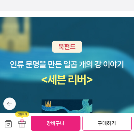
뒤로가
기
보관함담기
선물하기
장바구니
구매하기