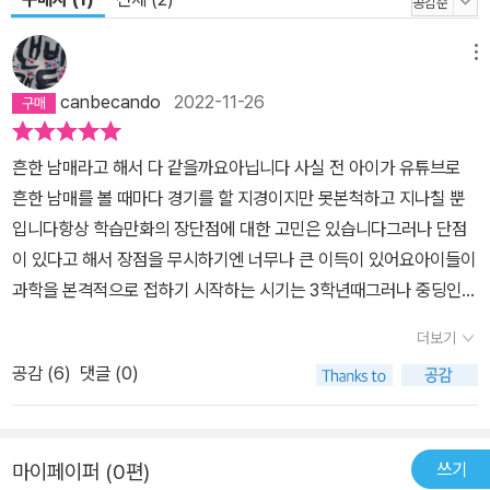
메뉴
canbecando
2022-11-26
흔한 남매라고 해서 다 같을까요아닙니다 사실 전 아이가 유튜브로
흔한 남매를 볼 때마다 경기를 할 지경이지만 못본척하고 지나칠 뿐
입니다항상 학습만화의 장단점에 대한 고민은 있습니다그러나 단점
이 있다고 해서 장점을 무시하기엔 너무나 큰 이득이 있어요아이들이
과학을 본격적으로 접하기 시작하는 시기는 3학년때그러나 중딩인
아이들의 표현을 빌자면 초등과학은 재미있는 놀이일뿐이었다고 ㅎ
더보기
ㅎ엄마와 아이가 과학에 대한 이야기를 나누기란 쉽지않습니다(아!
공감 (
6
)
댓글 (0)
전 문과라서/ 저의 경우입니다)그러나 아이가 관심을 가지고 질문을
해준다면 아는 선에선 설명도 해주고, 고민도 함께할 수 있지요!!저는
이런 부분을 과학탐험대를 통해 해결하고 있습니다이젠 슬슬 저를 가
쓰기
마이페이퍼 (0편)
르쳐주는 상황입니다 다음 책은 언제 나오냐고 물어보면 제일 난처한