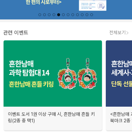
관련 이벤트
전체보기
이벤트 도서 1권 이상 구매 시, 흔한남매 흔들 키
<흔한남매 
링(2종 중 택1)
북마크 2종 