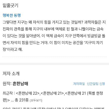
밑줄긋기
게다가 누군가 게임을 조종하고 있는지 게임 종료는 되지 않고 무서
운 파괴력을 가진 전자석 괴물까지 맞닥뜨린다. 또 한 번 큰 위기를 맞
행복한 동행
이한 흔한남매. 남매는 과연 이들의 방해를 물리치고 가상 게임 속에
그렇다면 지구는 왜 자석의 힘을 가지고 있는 것일까? 과학자들은 지
서 현실로 되돌아올 수 있을까?!
진파의 관측을 통해 지구의 내부에 액체로 된 철과 니켈이라는 금속
이 있다는 것을 알아냈어. 이 액체 금속이 지구 안쪽에서 빙글빙글 돌
면서 자석의 힘을 만드는 거야. 이 힘이 미치는 공간을 ‘지구의 자기
장‘이라고 해.
저자 소개
원작:
흔한남매
저자파일
신간알림 신청
최근작 :
<흔한남매 22>
,
<흔한남매 21>
,
<흔한남매 21 (특별 한정
판)>
… 총 231종
(모두보기)