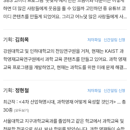
SBS 코미디 프로그램 '웃찾사'에서 만난 으뜸이와 다운이는 어떻게
하면 더 많은 사람들에게 웃음을 줄 수 있을까 고민하던 중 유튜브 코
미디 콘텐츠를 만들게 되었어요. 그리고 어느덧 많은 사람들에게 사
랑받는 인기 크리에이터가 되었지요. 흔한남매는 지금도 여러분에게
웃음을 주기 위해 계속 노력하고 있답니다.
기획:
김희목
저자파일
신간알림 신청
강원대학교 및 인하대학교의 전임연구원을 거쳐, 현재는 KAIST 과
학영재교육연구원에서 과학 교육 콘텐츠를 만들고 있어요. 과학 영재
교육 프로그램을 개발하였고, 현재는 과학도를 위한 미래 문제 해결
프로그램에 관심을 가지고 연구하고 있어요.
기획:
정현철
저자파일
신간알림 신청
최근작 :
<4차 산업혁명시대, 과학영재 어떻게 육성할 것인가>
… 총
30종
(모두보기)
서울대학교 지구과학교육과를 졸업하고 같은 학교에서 과학교육 및
천문학 전공으로 석사, 박사 학위를 받았습니다. 과학 영재들이 수학,