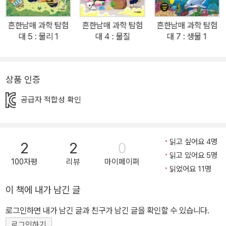
‘빛이 사라진 마을에 무지개를 비춰라’, ‘얼음 여왕의 마음을 녹여라’
등 생각지도 못한 어려운 퀘스트들에 당황한다. 게다가 누군가 게임
흔한남매 과학 탐험
흔한남매 과학 탐험
흔한남매 과학 탐험
을 조종하고 있는지 게임 종료는 되지 않고 무서운 파괴력을 가진 전
대 5 : 물리 1
대 4 : 물질
대 7 : 생물 1
자석 괴물까지 맞닥뜨린다. 또 한 번 큰 위기를 맞이한 흔한남매. 남매
는 과연 이들의 방해를 물리치고 가상 게임 속에서 현실로 되돌아올
수 있을까?! 1. 최고의 과학 입문서를 만들기 위해 최고의 전문가들이
상품 인증
뭉쳤어요! 어린이 과학책에서 전문성과 재미를 동시에 갖추는 것은
공급자 적합성 확인
쉬운 일이 아닙니다. 이 책은 어려운 목표를 달성하기 위해 각 분야 최
고의 전문가들이 모였어요. 기획과 감수는 카이스트 과학영재교육연
구원에서 오랫동안 아이들을 가르쳐 온 연구진이 맡았습니다. 물리,
읽고 싶어요 4명
2
2
0
화학, 생명과학, 지구과학 전공자로 구성된 연구진은 책의 주제 선정
읽고 있어요 5명
과 목차 구성부터 내용 검토, 감수까지 도서 제작 전 과정에 참여하며
100자평
리뷰
마이페이퍼
읽었어요 11명
책의 완성도를 높였습니다. 학습정보를 흥미 있게 전달하기 위해 웹
툰 작가가 재미있는 이야기를 만들었고, 과학을 전공한 전문 작가가
이 책에 내가 남긴 글
학습 내용을 체크하며 이야기를 보완하였습니다. 정보 코너는 과학
로그인하면 내가 남긴 글과 친구가 남긴 글을 확인할 수 있습니다.
분야에서 학위를 받은 전공자가 집필하였습니다. 캐릭터는 더 이상
로그인하기