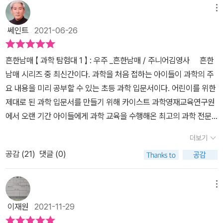
메뉴
쎄인트
2021-06-26
흔한남매 【 과학 탐험대 1 】 : 우주 _흔한남매 / 주니어김영사 흔한
남매 시리즈 중 최신간이다. 과학을 처음 접하는 아이들이 과학의 주
요 내용을 미리 공부할 수 있는 초등 과학 입문서이다. 어린이를 위한
제대로 된 과학 입문서를 만들기 위해 카이스트 과학영재교육연구원
에서 오랜 기간 아이들에게 과학 교육을 수행해온 최고의 과학 전문
가들이 참여해서 만든 책이다. 《흔한남매 과학 탐험대》는 흔한남매
더보기
가 의문의 과학 연구원들을 만나 과학 탐험을 떠나는 내용이다. 천방
공감 (
21
)
댓글 (0)
지축 남매는 어느 날 집을 나와 놀이터 옆 숲으로 들어선다. 그리고 비
밀스런 장소에서 어찌하다가 수상한 젤리가 입에 들어오게 된다. 그
리고 병에 든 나머지 젤리는 우주로 흩어진다. 그 후 우주와 지구에
메뉴
대해 연구를 하고 있는 연구소 소장 정 박사(일명 카오스)를 만나게
이재원
2021-11-29
된다. 그리고 흔한 남매는 정 박사와 함께 문제의 젤리(젤리 모양을