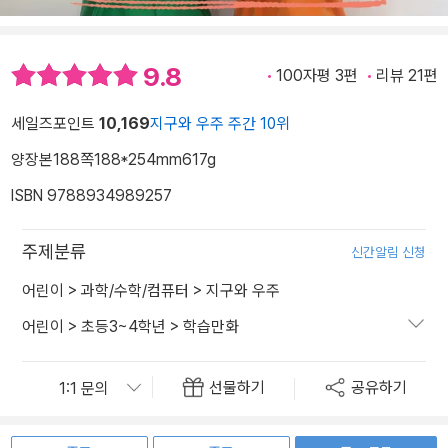
9.8
100자평 3편
리뷰 21편
세일즈포인트
10,169
지구와 우주 주간 10위
양장본
188쪽
188*254mm
617g
ISBN 9788934989257
주제분류
신간알림 신청
어린이
>
과학/수학/컴퓨터
>
지구와 우주
어린이
>
초등3~4학년
>
학습만화
선물하기
공유하기