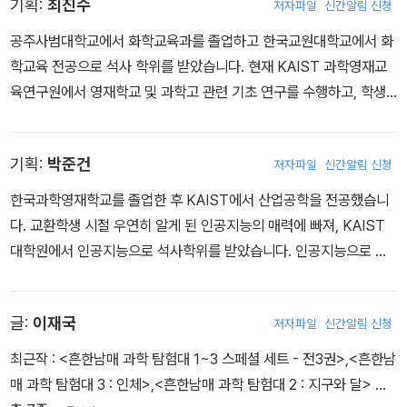
기획:
최진수
저자파일
신간알림 신청
공주사범대학교에서 화학교육과를 졸업하고 한국교원대학교에서 화
학교육 전공으로 석사 학위를 받았습니다. 현재 KAIST 과학영재교
육연구원에서 영재학교 및 과학고 관련 기초 연구를 수행하고, 학생
교육과 교사 연수를 담당하고 있습니다. 주로 영재 교육, 과학·융합 교
육 분야를 연구하고 있습니다.
기획:
박준건
저자파일
신간알림 신청
한국과학영재학교를 졸업한 후 KAIST에서 산업공학을 전공했습니
다. 교환학생 시절 우연히 알게 된 인공지능의 매력에 빠져, KAIST
대학원에서 인공지능으로 석사학위를 받았습니다. 인공지능으로 더
많은 사람들을 돕기 위해 TmaxAI에서 인공지능을 연구하고, 서비스
를 개발하고 있습니다.
글:
이재국
저자파일
신간알림 신청
최근작 :
<흔한남매 과학 탐험대 1~3 스페셜 세트 - 전3권>
,
<흔한남
매 과학 탐험대 3 : 인체>
,
<흔한남매 과학 탐험대 2 : 지구와 달>
…