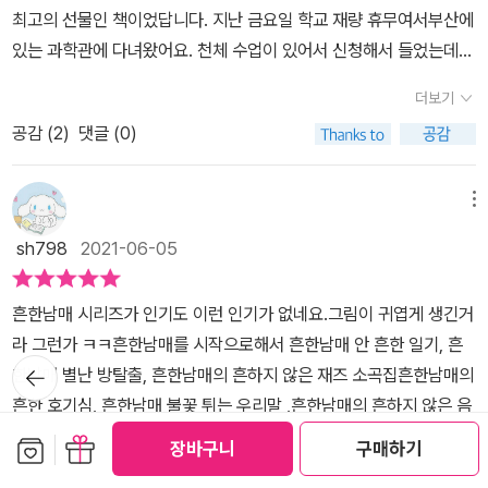
최고의 선물인 책이었답니다. ​지난 금요일 학교 재량 휴무여서부산에
있는 과학관에 다녀왔어요. ​천체 수업이 있어서 신청해서 들었는데삼
형제가 곧잘 대답을 하더라고요. 중학생인 첫째, 둘째는 배운 내용들
더보기
이라 그런가 보다 했지만막내가 대답을 잘하니 뿌~~ 듯했는데나와
공감 (
2
)
댓글 (0)
서 '엄마, 오기 전에 <흔한 남매 과학 탐험대>를 읽고 오길 잘했어요.
거기서 다 읽은 내용들이라 대답을 할 수가 있었어요!'라는 거예요.​선
생님께서 수업태도도 좋고, 대답도 잘한다고 칭찬해 주셨는데모두 <
메뉴
흔한남매 과학탐험대>덕분이었군요!​이럴 줄 알았으면 나도.. 읽어보
sh798
2021-06-05
고 갈걸~~~1. 아름다운 밤하늘2. 우주로 가자!3. 신비한 태양계4.
끝이 없는 우주​으뜸이와 에이미가 수상한 젤리를 먹고 우주여행을 떠
흔한남매 시리즈가 인기도 이런 인기가 없네요.그림이 귀엽게 생긴거
나'우주'에 대해 배워가며 모험을 하는 내용이에요.​학교 친구들이 으
라 그런가 ㅋㅋ흔한남매를 시작으로해서 흔한남매 안 흔한 일기, 흔
뜸이와 에이미 이야기를 했었는지우연히 TV를 틀다가 보게 된 <흔
뒤로가
한남매 별난 방탈출, 흔한남매의 흔하지 않은 재즈 소곡집흔한남매의
기
한 남매>보보가 너무 좋아해서 온 가족이 봤는데~ 아이들이 무척 좋
흔한 호기심, 흔한남매 불꽃 튀는 우리말 ,흔한남매의 흔하지 않은 음
아할 만 하더라고요~ㅎㅎ​지난 생일날에도 <흔한남매>책을 읽고 싶
악이론 ,흔한남매의 흔하지 않은 바이엘 흔한남매의 흔하지 않은 계
보관함담기
선물하기
다고 해서 사줬는데<흔한남매 과학탐험대>는 과학자가 꿈은 보보에
장바구니
구매하기
이름 공부, 흔한남매 대탈출! 주사위 게임북흔한남매 유튜브 연습장 ,
게 최고로 좋아하는 책이 되었답니다. 초등 과학 교과서에 있는 내용
더보기