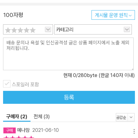
이들이 가장 많이 궁금해하거나 참신한 질문들을 골라 이에 대답하는
형식으로 본문을 꾸몄습니다. 친구들이 가장 궁금해하는 과학 질문은
100자평
게시물 운영 원칙
무엇이었을까요? 5. 재밌고 알찬 액티비티에 부록 스티커까지! 한 단
원이 마무리되면 앞에서 배운 내용을 바탕으로 구성된 재미있는 액티
카테고리
비티를 풀어 볼 수 있어요. 점을 연결하여 별자리 만들기, 우주인 훈련
장의 다른 그림 찾기, 태양계 행성 알아맞히기, 우리 은하에서 미로 찾
기 등 흥미진진한 놀이가 가득해요. 부록으로 흔한남매와 강아지 엄
지의 귀염뿜뿜 캐릭터 스티커까지 드리니 놓치지 마세요!
현재
0
/280byte (한글 140자 이내)
스포일러 포함
등록
구매자 (2)
전체 (3)
예나맘
2021-06-10
메뉴