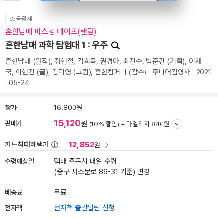
소득공제
흔한남매 마스킹 테이프(랜덤)
흔한남매 과학 탐험대 1 : 우주
흔한남매
(원작),
정현철
,
김희목
,
권경아
,
최진수
,
박준건
(기획),
이재
국
,
이현진
(글),
김덕영
(그림),
흔한컴퍼니
(감수)
주니어김영사
2021
-05-24
정가
16,800원
15,120
판매가
원
(10% 할인) +
마일리지 840원
12,852
카드최대혜택가
원
수령예상일
택배 주문시 내일 수령
(중구 서소문로 89-31 기준)
변경
배송료
무료
전자책
전자책 출간알림 신청