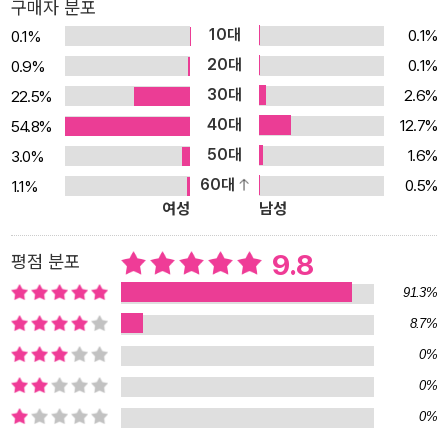
리 따로, 학습 내용 따로인 과학 학습만화는 이제 그만! 그동안 과학
구매자 분포
학습만화는 스토리와 학습 내용이 물과 기름처럼 섞여 아이들이 만화
10대
0.1%
0.1%
스토리만 읽고 넘어가는 경우가 많았습니다. 《흔남남매 과학 탐험대》
20대
0.1%
0.9%
는 학습 정보를 스토리에 절묘하게 녹여 내어, 만화만 봐도 학습 내용
30대
2.6%
22.5%
이 저절로 기억날 수 있도록 구성하였습니다. 이제 즐겁게 만화를 읽
40대
12.7%
54.8%
으며 나도 모르게 과학 지식을 차곡차곡 쌓아 가세요! 3. 교과서는 기
50대
1.6%
3.0%
본, 최신 연구에 국내 관련 정보까지! 과학 학습의 기본은 교과서. 초
60대
0.5%
1.1%
등학교 과학 교과서에 있는 내용을 철저히 분석하여 주제별로 권을
여성
남성
나누고, 각 권에 교과서 내용을 모두 담았습니다. 아이들에게 과학 지
식을 체계적으로 전달하기 위해 교육 과정에 맞춰 목차를 구성하고
9.8
평점 분포
스토리를 만드는 방식으로 제작하였습니다. 여기에 교과서에는 없지
91.3%
만 아이들이 흥미를 가질 만한 주제나 최신 연구, 우리나라 관련 정보
8.7%
들을 더해 내용을 더욱 풍성하게 꾸렸습니다. 4. 아이들의 과학 궁금
0%
증을 속 시원히 풀어 줘요! 아이들이 던지는 엉뚱한 질문들은 그 자체
0%
로 훌륭한 과학 주제가 됩니다. 편집팀은 기획 단계에서 설문 조사를
0%
실시해 초등학생에게 3,000개가 넘는 질문들을 받았습니다. 그중 아