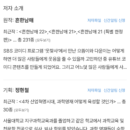
저자 소개
원작:
흔한남매
저자파일
신간알림 신청
최근작 :
<흔한남매 22>
,
<흔한남매 21>
,
<흔한남매 21 (특별 한정
판)>
… 총 231종
(모두보기)
SBS 코미디 프로그램 '웃찾사'에서 만난 으뜸이와 다운이는 어떻게
하면 더 많은 사람들에게 웃음을 줄 수 있을까 고민하던 중 유튜브 코
미디 콘텐츠를 만들게 되었어요. 그리고 어느덧 많은 사람들에게 사
랑받는 인기 크리에이터가 되었지요. 흔한남매는 지금도 여러분에게
웃음을 주기 위해 계속 노력하고 있답니다.
기획:
정현철
저자파일
신간알림 신청
최근작 :
<4차 산업혁명시대, 과학영재 어떻게 육성할 것인가>
… 총
30종
(모두보기)
서울대학교 지구과학교육과를 졸업하고 같은 학교에서 과학교육 및
천문학 전공으로 석사, 박사 학위를 받았습니다. 과학 영재들이 수학,