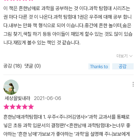
한 에너지원. 이름 하여 ‘슈퍼 젤리’)를 찾으러 우주로 향한다. 읽는
이 책은 흔한남매로 과학을 공부하는 것 이다.과학 탐험대 시리즈는
사람마다 차이가 있겠지만, 나는 이 책의 하이라이트는 3장 ‘신비한
권 마다 다른 것 이 나온다.과학 탐험대 1권은 우주에 대해 공부 합니
태양계’라고 생각한다. 태양계, 태양의 특성, 태양이 지구에 주는 영향
다.내부는 만화 책 형식으로 되어 이습니다.중간에 흔한 놀이터,숨은
등 유익한 자료가 이어진다. 태양은 얼마나 뜨거울까? 태양은 중심부
그림 찾기,색칠 하기 등등 아이들이 재밌게 할수 있는 것도 많이 있습
가 가장 뜨겁고 표면으로 갈수록 온도가 낮아진다. 중심에 있는 핵의
니다.재밌게 볼수 있는 책인 것 같습니다.
온도는 약 1,500만 °C, 표면은 약 6,000 °C 이다. 하지만 표면을 덮
고 있는 대기에서 온도가 갑자기 올라가 무려 수백만 °C까지 측정되
더보기
기도 한다니 대단하다. 아무튼 태양 덕분에 지구의 수많은 생명체가
공감 (
18
)
댓글 (0)
살아갈 수 있다는 것을 새삼 느끼게 된다. 별자리 이야기, 우주환경,
우주인훈련, 우주선, 우주여행, 우주정거장, 수성, 금성, 화성, 소행성,
메뉴
목성, 토성, 천왕성, 해왕성, 혜성, 위성 등에 대한 이야기도 충실하다.
이 책의 특징은 초등 과학 교과서의 내용을 최대한 반영해서 체계를
세상을빛내라
2021-06-06
세웠다는 점이다. 아이들이 실제로 궁금해하는 질문들을 수집하고 이
에 답하는 형식으로 구성했다. 카툰으로 편집되어 과학의 전문성과
흔한남매과학탐험대 1. 우주<주니어김영사>​​​​'과학 교과서를 통째로
재미를 동시에 느낄 수 있다. 부모와 자녀가 함께 즐겁게 공부할 수 있
넣은 초등 과학 입문서의 결정판!'<흔한남매 과학탐험대>는너무 좋
다.
아하는 '흔한 남매'가보보가 좋아하는 '과학'을 설명해 주니보보에게