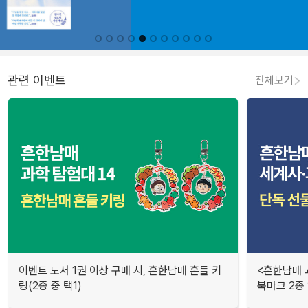
관련 이벤트
전체보기
이벤트 도서 1권 이상 구매 시, 흔한남매 흔들 키
<흔한남매 
링(2종 중 택1)
북마크 2종 