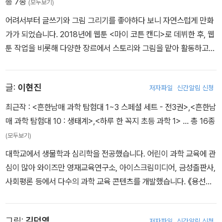
총 7종
(모두보기)
어려서부터 글쓰기와 그림 그리기를 좋아하다 보니 자연스럽게 만화
가가 되었습니다. 2018년에 웹툰 <마이 코튼 캔디>로 데뷔한 후, 웹
툰 작업을 비롯해 다양한 장르에서 스토리와 그림을 맡아 활동하고
있습니다. 많은 사람들에게 울림을 주는 만화를 그리고 싶습니다.
글:
이현진
저자파일
신간알림 신청
최근작 :
<흔한남매 과학 탐험대 1~3 스페셜 세트 - 전3권>
,
<흔한남
매 과학 탐험대 10 : 생태계>
,
<하루 한 꼭지 초등 과학 1>
… 총 16종
(모두보기)
대학교에서 생물학과 심리학을 전공했습니다. 어린이 과학 교육에 관
심이 많아 와이즈만 영재교육연구소, 아이스크림미디어, 금성출판사,
사회평론 등에서 다수의 과학 교육 콘텐츠를 개발했습니다. 《용선생
의 시끌벅적 과학교실》 시리즈의 생태계, 생물의 적응, 소화와 배설,
호흡과 순환 편 등을 집필했습니다.
그림:
김덕영
저자파일
신간알림 신청