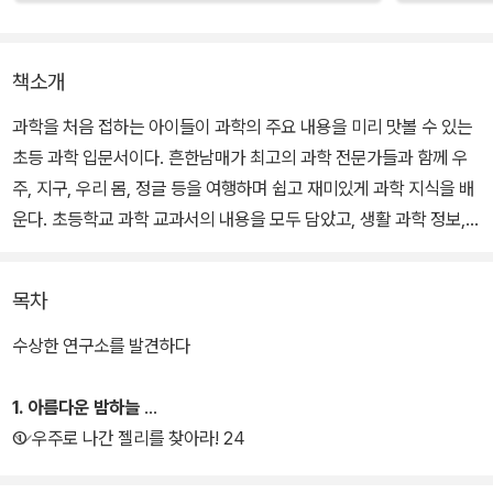
책소개
과학을 처음 접하는 아이들이 과학의 주요 내용을 미리 맛볼 수 있는
초등 과학 입문서이다. 흔한남매가 최고의 과학 전문가들과 함께 우
주, 지구, 우리 몸, 정글 등을 여행하며 쉽고 재미있게 과학 지식을 배
운다. 초등학교 과학 교과서의 내용을 모두 담았고, 생활 과학 정보,
과학 관련 최근 이슈, 우리나라 관련 정보들을 더했다.
목차
언제나처럼 퉁탕거리다 동네 숲속에서 우연히 발견한 의문의 연구소.
으뜸이와 에이미는 그곳에 숨겨진 정체불명의 젤리를 먹고 특별한 능
수상한 연구소를 발견하다
력을 갖게 된다. 우주에 흩어져 있는 7개의 젤리를 모으면 소원을 이
룰 수 있다는 말에 남매는 연구원들과 함께 과학 탐험대를 결성한다.
1. 아름다운 밤하늘
하지만 지구 최고의 악당 간식단이 나타나 번번이 탐험대의 앞길을
① 우주로 나간 젤리를 찾아라! 24
가로막는데….