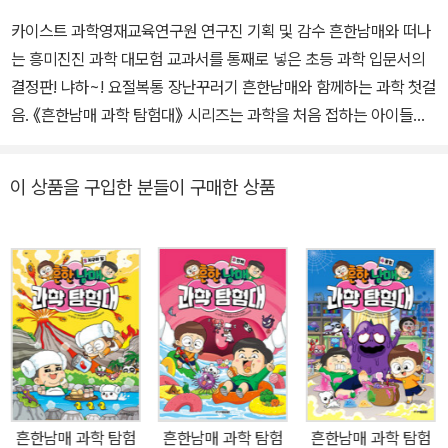
카이스트 과학영재교육연구원 연구진 기획 및 감수 흔한남매와 떠나
는 흥미진진 과학 대모험 교과서를 통째로 넣은 초등 과학 입문서의
결정판! 냐하~! 요절복통 장난꾸러기 흔한남매와 함께하는 과학 첫걸
음. 《흔한남매 과학 탐험대》 시리즈는 과학을 처음 접하는 아이들이
과학의 주요 내용을 미리 맛볼 수 있는 초등 과학 입문서이다. 흔한남
매가 최고의 과학 전문가들과 함께 우주, 지구, 우리 몸, 정글 등을 여
이 상품을 구입한 분들이 구매한 상품
행하며 쉽고 재미있게 과학 지식을 배운다. 초등학교 과학 교과서의
내용을 모두 담았고, 생활 과학 정보, 과학 관련 최근 이슈, 우리나라
관련 정보들을 더했다. 흔한남매와 함께라면 학교에서 처음 배우는
과학이 두렵지 않다! 언제나처럼 퉁탕거리다 동네 숲속에서 우연히
발견한 의문의 연구소. 으뜸이와 에이미는 그곳에 숨겨진 정체불명의
젤리를 먹고 특별한 능력을 갖게 된다. 우주에 흩어져 있는 7개의 젤
리를 모으면 소원을 이룰 수 있다는 말에 남매는 연구원들과 함께 과
학 탐험대를 결성한다. 하지만 지구 최고의 악당 간식단이 나타나 번
번이 탐험대의 앞길을 가로막는데…. 1. 최고의 과학 입문서를 만들기
흔한남매 과학 탐험
흔한남매 과학 탐험
흔한남매 과학 탐험