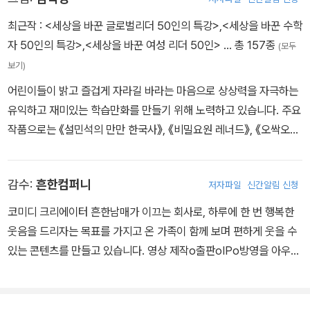
최근작 :
<세상을 바꾼 글로벌리더 50인의 특강>
,
<세상을 바꾼 수학
자 50인의 특강>
,
<세상을 바꾼 여성 리더 50인>
… 총 157종
(모두
보기)
어린이들이 밝고 즐겁게 자라길 바라는 마음으로 상상력을 자극하는
유익하고 재미있는 학습만화를 만들기 위해 노력하고 있습니다. 주요
작품으로는 《설민석의 만만 한국사》, 《비밀요원 레너드》, 《오싹오싹
공포 체험 스쿨버스》 등이 있습니다.
감수:
흔한컴퍼니
저자파일
신간알림 신청
코미디 크리에이터 흔한남매가 이끄는 회사로, 하루에 한 번 행복한
웃음을 드리자는 목표를 가지고 온 가족이 함께 보며 편하게 웃을 수
있는 콘텐츠를 만들고 있습니다. 영상 제작o출판oIPo방영을 아우르
는 메가 콘텐츠로 발돋움하고자 합니다.