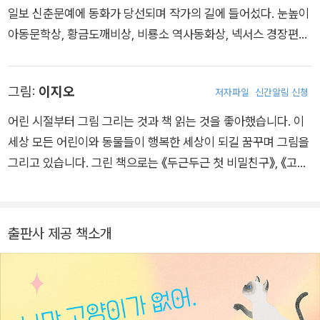
일보 신춘문예에 동화가 당선되며 작가의 길에 들어섰다. 눈높이
른 사람의 것을 복제하는 상황의 위험성을 어린이에게 인지시키
다음 날, 유나의 고양이 사진을 보고 같은 반 친구 ‘은빈’이에게서
아동문학상, 황금도깨비상, 비룡소 역사동화상, 넥서스 경장편작
고, 저작권의 필요성을 알려 줍니다.
연락이 온다. 인싸 무리 ‘캣 패밀리’를 만든 장본인인 은빈이는 반
가상 등을 받았다. 늘 엉뚱한 상상에 빠지면서도 주변을 향한 따
에서 고양이를 키우는 친구들끼리 무리를 만들었는데, 유나도 쿠
뜻한 시선을 잃지 않으려고 노력 중이다. 지은 책으로 청소년소설
키를 통해 그 무리에 들어가게 된다. 다른 사람의 고양이 사진을
그림:
이지오
저자파일
신간알림 신청
《옥수수 뺑소니》, 《내 몸에 흐르는 뜨거운 피》, 《가출 모범생 천
올려 캣 패밀리가 된 유나는 점점 사랑하던 고양이를 이용해 친구
동기》, 《우린 세계최강입니다》, 《오늘, 오늘, 오늘! 12월 3X일》과
어린 시절부터 그림 그리는 것과 책 읽는 것을 좋아했습니다. 이
들과 친해질 궁리만을 하게 되고, 급기야 거짓말이 탄로 날까 봐
동화 《바꿔!》, 《도야의 초록 리본》, 《고양이가 필요해》, 《백제 최
세상 모든 어린이와 동물들이 행복한 세상이 되길 꿈꾸며 그림을
고양이 주인인 ‘혜연’을 찾아가기로 마음먹는데??. 과연 유나는
후의 날》, 《고구려 최후의 날》, 《우정 챌린지》 등이 있다.
그리고 있습니다. 그린 책으로는 《두근두근 첫 비밀친구》, 《고양
잘못을 뉘우치고, 고양이와 친구들을 떳떳하게 만날 수 있을까?
이가 필요해》, 《열한 살의 벚꽃 엔딩》 등이 있습니다.
출판사 제공 책소개