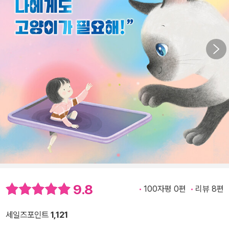
9.8
100자평 0편
리뷰 8편
세일즈포인트
1,121