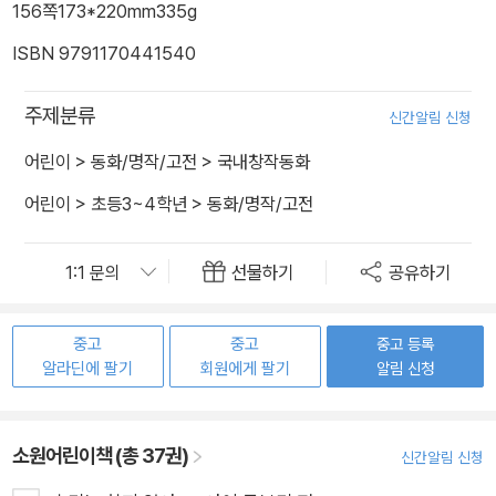
156쪽
173*220mm
335g
ISBN 9791170441540
주제분류
신간알림 신청
어린이
>
동화/명작/고전
>
국내창작동화
어린이
>
초등3~4학년
>
동화/명작/고전
선물하기
공유하기
중고
중고
중고 등록
알라딘에 팔기
회원에게 팔기
알림 신청
소원어린이책 (총 37권)
신간알림 신청