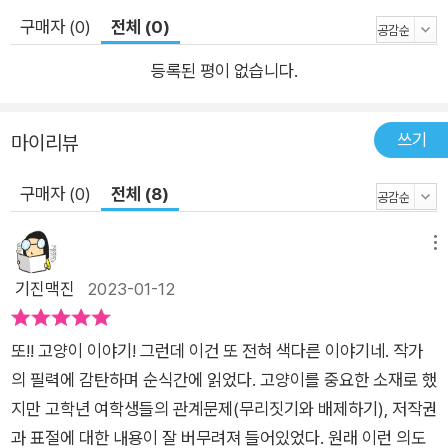
권의 세계! 어린이의 섬세한 인간관계와 반려동물에 대한 인식을
구매자 (0)
전체 (0)
담은 이야기! 황금도깨비상과 비룡소역사동화상을 수상한 박상
기 작가의 신작, 《고양이가 필요해》는 이지오 작가가 그려 낸 사
등록된 평이 없습니다.
랑스러운 고양이들과 함께 저작권의 중요성과 가치를 깨닫게 하
는 동화이다. 박상기 글 작가는 아이들의 섬세한 인간관계와 성장
쓰기
마이리뷰
하는 모습을 밀도 있게 담아냈고, 이지오 그림 작가는 차분한 색
감과 따뜻한 계절감이 묻어 있는 그림으로 더 깊어진 아이들의 우
구매자 (0)
전체 (8)
정과 저작권의 세계를 그려 냈다. 이야기 속 아이들이 스스로 반
성하고, 문제를 해결하는 모습을 보며 우리는 한층 더 성숙한 의
메뉴
식으로 저작권과 반려동물을 바라볼 수 있다.
기진맥진
2023-01-12
또!! 고양이 이야기! 그런데 이건 또 전혀 색다른 이야기네. 작가
의 필력에 감탄하며 순식간에 읽었다. 고양이를 중요한 소재로 했
지만 고학년 여학생들의 관계문제(무리짓기와 배제하기), 저작권
과 표절에 대한 내용이 잘 버무려져 들어있었다. 원래 이런 의도