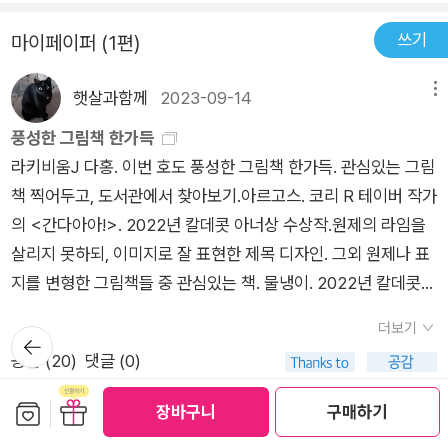
이 있었는데요~ 바로바로~~ 쿠키라는 이름을 가진 예쁜 고양
를 만들고, 이것을 어떻게 수습할지는 당사자에게 달린 문제이다.
질 것 같기도 하고요. 그렇지만 유나 부모님은 반려동물을 키우는
이였답니다.쿠키의 집사는 따로 있었으나, 너무 귀여운 나머지..
쓰기
마이페이퍼 (1편)
​특히나 요즘처럼 개인 SNS 활용이 일상화 되어버린 요즘, 별 생
데는많은 정성과 책임이 들어간다는것을 이유로 반대를 하신 상
쿠키의 사진을 캡처해서 본인의 프로필에 올린 유나에게 사건이
각없이 예쁜 사진과 동영상을 퍼다 나르다 법적 제재를 받는 경우
황이예요. 아무래도 동물을 키우는 건 쉽지 않기에저희집도 아이
시작됩니다. 같은 반 친구들 중에서도 인싸에 속하는 친구들이모
햇살과함께
2023-09-14
메뉴
가 빈번하게 볼 수 있다. 학교에서는 지적재산권, 저작권에 대한
가 고양이를 키우고 싶어하지만같은 이유로 안된다고 했기에 부
두 고양이를 기르고 있었거든요~고양이를 기르는 친구들만 가입
교육을 어릴때부터 하고 있을 정도니 말이다. ​ [바꿔!]로 유명한
모님 입장도 충분히 이해는가죠. ​ 그렇지만 유나가 무리에 끼워
풍성한 그림책 한가득
할 수 있는(?) 모임에유나도 엉겁결에 함께하게 되면서 이야기가
박상기 작가의 새로운 이야기 [ 소원나무 ▶ 고양이가 필요해]를
들고 싶었던 친구들은고양이를 키우고 있었고 그로 단합이 되어
라키비움J 다홍. 이번 호도 풍성한 그림책 한가득. 관심있는 그림
시작됩니다.외로웠던 학교 생활이 고양이를 키운다는 오해 하나
통해저작권과 우정에 대해 깊이 생각할 시간을 가질 수 있을 것
있었기에고양이가 없는 유나는 모임에 들어갈 수도 낄수도 없었
책 찍어두고, 도서관에서 찾아보기.아르고스. 코리 R 테이버 작가
로 즐거운 생활이 가능하게 된거랍니다.친구들은 당연히 유나가
같다. ​[출판사로부터 도서 협찬을 받았고 본인의 주관적인 견해
어요. 아무래도 학생들 사이에서 가까이 보신 선생님이 작가분이
의 <간다아아!>. 2022년 칼데콧 아너상 수상작.원제의 라임을
고양이를 기른다고 생각했기에 일원으로 받아준건데~미션 중에
에 의하여 작성함]
시다보니유나의 마음이 더 상세하고 표기가 되어 나타나지 않았
살리지 못하되, 이미지로 잘 표현한 제목 디자인. 그외 원제나 표
고양이와 함께 사진찍어 올리기가 있어서..깊은 고민에 빠지게 됩
나 싶었어요. 유나의 마음이 어쩌면 아이들이 많이 갖는 마음이
지를 변형한 그림책들 중 관심있는 책. 물냉이. 2022년 칼데콧
니다. 왜냐하면.. 쿠키는..진짜 유나의 고양이가 아니니까요. 위기
아닐까 싶은~그러다 우연히 모임에 들어가게되는데.. 의도하지
대상, 뉴베리 영예상 등을 수상한 중국계 미국인 작가의 그림책.
에 처하게 된 유나는 급하게 한 가지 방법을 생각해내는데요~그
더보기
않았지만 상황을 몰아가면서거짓말이 눈덩이처럼 커지고 그러면
뒤로가
영화에 <미나리>가 있다면 그림책에 <물냉이>그외 아프리카
방법은 바로..쿠키의 진짜 주인인 언니에게 부탁을 해서..쿠키와
기
공감 (
20
)
댓글 (0)
서 마음도 무거워지게되요. ​ 표절과 오나주 그것의 차이가 분명
계 미국인 작가의 그림책 폴란드 그래픽 디자이너이자 일러스트
사진을 함께 찍을 수 있도록 하는거랍니다. 그리고 그 기회에 솔
한것처럼유나는 자신이 한 잘못을 인정하지만 그렇다고 친구들
레이터인 피오트르 소하가 그린 풀빛 지식 아이 시리즈.<더러워
보관함담기
선물하기
직하게 지금 상황에 대해 이야기를 나누고언니에게 상담도 받게
장바구니
구매하기
에게는털어놓을 용기를 못내고 있었어요. 충분히 그럴 상황이였
- 냄새나는 세계사> 재미겠다 ㅎㅎ 수원화성에 관한 그림책도
된답니다.결국은.. 언제까지 쿠키가 자신의 고양이라고 속일 수는
반품/교환 안내