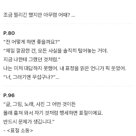
조금 찔리긴 했지만 아무렴 어때?
조만간 쿠키랑 꼭 닮은 고양이를 입양해서 키우면 되잖아.
그때까지 조금만 주인 행세를 하지 뭐.
P.80
-<캣 패밀리>
“전 어떻게 하면 좋을까요?”
“제일 깔끔한 건, 모든 사실을 솔직히 털어놓는 거야.
지금 나한테 그랬던 것처럼.”
나는 미처 대답하지 못했어. 내 표정을 읽은 언니가 픽 웃었어.
“너, 그러기엔 무섭구나?”
- <혜연 언니>
P.96
“글, 그림, 노래, 사진 그 어떤 것이든
몰래 훔쳐 와서 자기 것처럼 행세하면 표절이에요.
반드시 문제가 생깁니다.”
- <표절 소동>