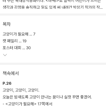
려 주는 국내창작동화이다. <바꿔!>로 일찍이 어린이가 느끼는
생각과 감정을 솔직하고 밀도 있게 써 내려간 박상기 작가의 작품
이다.
목차
주인공 ‘유나’가 다른 사람의 고양이 사진을 도용해 자신의 고양
고양이가 필요해 … 7
이인 척 행세하는 모습을 통해 저작권과 도덕성은 함께 봐야 할
캣 패밀리 … 19
중요한 가치임을 말한다. 고양이 이야기에 표절, 오마주 주제를
포스터 대회 … 30
녹여 보다 쉬운 저작권의 세계를 보여 주고, 동화를 읽은 어린이
는 누군가가 만든 저작물에도 권리가 있으며 그것을 함부로 이용
하는 것은 잘못된 일이라는 사실을 인지하고 현명하게 행동할 수
있다.
책속에서
P.26
고양이, 고양이, 고양이.
오늘은 밤새도록 고양이 만나는 꿈이나 실컷 꾸면 좋겠어.
- <고양이가 필요해> 17쪽에서