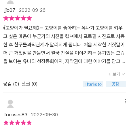
제시했다. 이제 유나의 결단만 남았다. 유나는 어떤 선택을 할까?
블로그를 운영하다보면 저작물이나 저작권에 대해 민감할 수밖
jjo07
2022-09-26
이 과정에서 이미 저작권에 대한 문제를 다루고 있다. 뿐만 아니
에 없는데요. 책 리뷰를 주로 하는 꿈오리도 처음엔 출판사마다
라 학급에서 있었던 포스터 그리기 대회에서는 표절과 관련된 사
전화를 해서 허락을 구하고 포스팅을 했답니다. 출판사마다 조금
《고양이가 필요해》는 고양이를 좋아하는 유나가 고양이를 키우
건이 벌어진다. 이 사건을 통해 표절과 오마주의 차이점까지 설명
다르기는 하지만, 저작권 담당자님의 말씀을 빌리면 줄거리를 쓰
고 싶은 마음에 누군가의 사진을 캡쳐에서 프로필 사진으로 사용
한다. 그 부분이 이질적이지 않고 작품에 잘 녹아있었다. 유나는
는 것은 괜찮지만, 전체 내용을 그대로 올리는 건 절대 안 되며,
한 후 친구들과의관계가 달리지게 됩니다. 처음 시작한 거짓말이
옳은 선택을 했지만, 그 결과 고초를 겪는다. 우리는 “깽판을 쳤
그림은 표지를 포함하여 최대 3장 정도만 사용해야 한다고 합니
더 큰 거짓말을 만들면서 결국 진실을 이야기하는 용기있는 모습
으면 깽값을 물어야 한다.”는 진리를 당연하게 받아들이고 감수
다. 꿈오리 블로그 이웃님들 중에도 포스팅한 글들에 대한 저작권
을 보이는 유나의 성장동화이자, 저작권에 대한 이야기를 담고 있
하면 된다. 깽값을 물고나면 만회의 상황이 온다. 안 물겠다고 몸
은 자신에게 있으며, 무단도용시 처벌을 받을 수 있음을 명시한
답니다. 유나는 오늘도 좋아하는 고양이 동영상을 보고 있어요.
부림치면 상황이 더 안 좋아진다. 잠시의 고초 후에 유나에게 조
분들도 있고, 똑같지는 않지만 누가 보아도 자신의 게시물을 복제
더보기
열살 생일 선물로 고양이를 갖고 싶다고 했지만 허락해주시지 않
금씩 다가오는 따뜻하고 달콤한 행복에 내 마음도 흐뭇해진다. 요
한 듯한 글을 올리는 사람들에 대한 경고의 메시지를 명시한 분들
공감 (
0
)
댓글 (0)
는 부모님으로 인해 최악의 생일이되었던 유나는 고양이를 키우
즘의 트렌드대로 예쁜 고양이도 나오면서 저작권, 표절, 친구관
도 있습니다. 글이든 사진이든 누군가의 정성과 시간, 노력과 수
지 못하는 마음을 동영상을 보거나 사진을 보면서 달래고 있답니
계, 책임까지 잘 어우러져 들어간 이 동화는 누구에게나 무난하게
고로움이 들어간 것이니 만큼 당연히 존중해 주어야겠지요? 이
다. 그러던 중 '혜연의 냥샹'이라는 블로그 속의 고양이 쿠키에 빠
메뉴
추천할 만하다. 주인공들이 4학년이니 4학년이 딱이고, 3,5학년
야기는 고양이 집사가 되고 싶은 유나가 유튜브에서 고양이에 대
져버린 유나는 사진을 다운받으려다가 복사 금지 문구를 보고 캡
focuses83
2022-09-30
정도도 괜찮겠다. 저작권교육을 이 책으로 하는 것도 찬성이다.
한 영상을 보는 것으로 시작합니다. 작년 생일 소원으로 고양이를
펴를 하고 자신의 프로필 사진으로 해 두었지요. 그 사진을 보고
다른 부수적인 효과도 덤으로 붙을 것 같으니.^^
기르고 싶다고 했지만, 엄마 아빠는 유나가 반려동물을 책임지기
엄마가 유나의 마음을 알아 주길 바라면서요. 유나는 쿠키로 인해