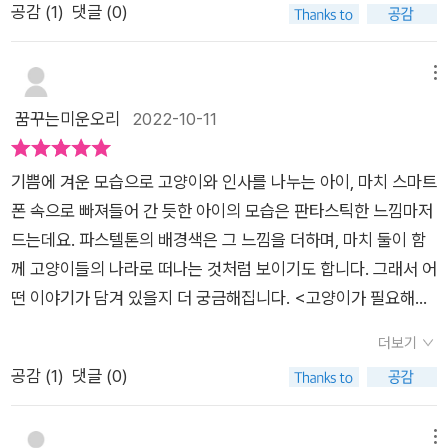
돈다. 고양이 영상이나 게시물을 보는 것이 유일한 낙이다. 부모
공감 (
1
)
댓글 (0)
님으로 인해 집에서 혼자 지내는 시간이 많은 유나가 안쓰럽게 느
님의 강한 반대로, 마음만 간절할 뿐 키우지는 못하고 있다. 그
껴졌어요. 저녁밥도 편의점 간식거리로 대충 해결하는 유나는 고
러다 어느날 유나는 ‘혜연의 냥상’이라는 블로그에서 ‘쿠키’라는
양이를 무척 좋아해요. 부모님이 고양이 키우는 것에 반대하시기
메뉴
고양이와 눈이 맞아버렸다. 혜연이라는 주인장에게 댓글도 달고,
때문에 온라인에 있는 고양이 영상을 보는 것이 유나에게는 하루
꿈꾸는미운오리
2022-10-11
퍼가지 말라고 주의가 붙어있는 쿠키 사진을 캡처해 자신의 프로
의 즐거움이예요. 이런 유나의 상황이 너무나도 안타까웠어요.그
필 사진으로 사용했다. 얼마 지나지 않아, 은빈이에게 고양이 예
러던 중 온라인에서 귀여운 샴고양이 사진을 발견한 유나는 '허락
쁘다며 톡이 왔다! 유나는 어버버 하다가 퍼온 사진이라는 말도
기쁨에 겨운 모습으로 고양이와 인사를 나누는 아이, 마치 스마트
없이 가져가지 말라'는 주인의 말을 무시하고 그 사진을 캡쳐해
못하고 고양이 집사가 되어버렸다. 그리고 그렇게 바라던 은빈이
폰 속으로 빠져들어 간 듯한 아이의 모습은 판타스틱한 느낌마저
자신의 메신저 프로필 사진으로 올려요. 고양이 사진 덕분에 반친
그룹의 일원이 되었다. 꿈에 그리던 상황이면서 바늘방석에 앉은
드는데요. 파스텔톤의 배경색은 그 느낌을 더하며, 마치 둘이 함
구들과 가까워진 유나는 기분좋은 학교생활을 하게 되지만 자신
상황이 된 것이다. 그 친구들과 함께 하는 일상동안 고양이를 인
께 고양이들의 나라로 떠나는 것처럼 보이기도 합니다. 그래서 어
의 거짓말이 들어날까봐 전전긍긍해요. 유나의 성장과정을 읽어
증해야 하는 순간이 자주 찾아왔다. 어찌어찌 넘기면서 유나는 고
떤 이야기가 담겨 있을지 더 궁금해집니다. <고양이가 필요해>
가는 것이 저희 아이는 재미있다고 했어요. 또 표절과 오마주에
민한다. 가장 좋은 방법은 빨리 실제 집사가 되는 것이지만 부모
는 고양이 집사가 되고 싶은 초등학교 4학년 유나의 이야기를 통
대해 알게 되어서 유익했다고도 했답니다. 어린이 독자들에게 친
더보기
님의 허락은 여전히 나지 않았고 유나는 좌절과 슬픔에 빠진다.
해 저작물과 저작권의 중요성에 대해 알려줍니다. 유나가 고양이
절하게 저작물과 저작권의 중요성을 알려 주는 이 책을 꼭 읽어보
공감 (
1
)
댓글 (0)
그러다 블로그 주인인 혜연 언니를 만날 기회가 생겼다. 친근하고
집사가 되기까지의 이야기를 따라가다 보면 표절과 오마주는 무
세요~!!출판사로부터 도서를 제공받아 읽고 쓴 리뷰입니다~
유쾌한 혜연 언니 덕분에 유나는 모든 것을 솔직히 털어놓게 된
엇이고 어떻게 다른지도 절로 알게 된답니다. 스마트폰, 저작물과
다. 혜연 언니는 크게 웃었지만, 괜찮다고 봐주기보다는 해결책을
저작권, 표절과 오마주, 혹시 어떤 이야기일지 짐작이 되나요?
메뉴