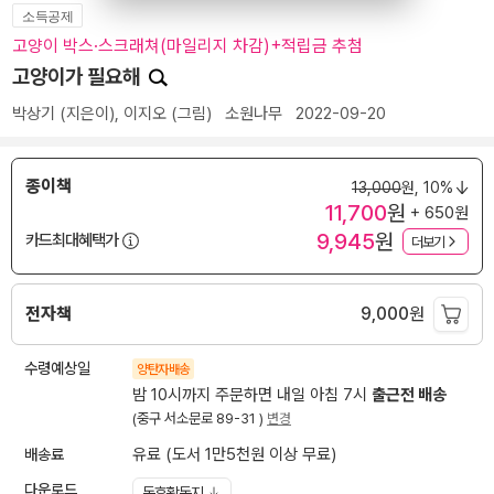
소득공제
고양이 박스·스크래쳐(마일리지 차감)+적립금 추첨
고양이가 필요해
박상기
(지은이),
이지오
(그림)
소원나무
2022-09-20
종이책
13,000
원,
10%
11,700
원
+ 650원
9,945
원
카드최대혜택가
더보기
전자책
9,000
원
수령예상일
양탄자배송
밤 10시까지 주문하면 내일 아침 7시
출근전 배송
(중구 서소문로 89-31 )
변경
배송료
유료 (도서 1만5천원 이상 무료)
다운로드
독후활동지