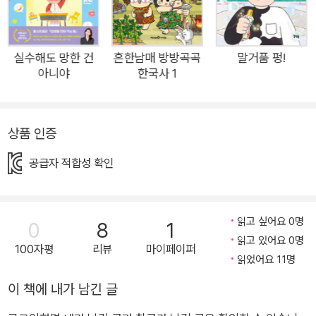
정이 담긴 사진을 도용한 것이다. 하지만 혜연은 ‘사진을 퍼가지
말아 달라.’는 부탁을 무시하고 사진을 캡처한 유나를 꾸짖지 않
는다. 누구나 실수할 수 있고, 유나에게는 잘못을 뉘우치고 반성
실수해도 망한 건
흔한남매 방방곡곡
말거품 펑!
아니야
한국사 1
할 기회와 용기가 있기 때문이다. ‘다른 사람의 것을 자신의 것처
럼 행세하는 것은 잘못된 일이다.’ 이 간결한 문장은 《고양이가 필
요해》를 관통하는 중요한 말이다. 유나는 처음 고양이 ‘쿠키’의
상품 인증
사진을 캡처해 도용한 뒤, 친구들과의 꿈같은 생활에 젖어 점점
거짓말을 하게 된다. 결국 그 거짓말은 걷잡을 수 없이 유나의 마
공급자 적합성 확인
음을 괴롭게 했다. 사진을 도용당한 혜연과 진실을 몰랐던 캣 패
밀리보다 사진을 도용해 거짓말을 한 유나 스스로가 더 괴로웠던
것이다. 박상기 작가는 ‘표절’이란 결국 자존감의 문제임을, 그리
읽고 싶어요 0명
0
8
1
고 자신을 옥죄는 일임을, 순간의 행복을 위해 스스로를 망치는
읽고 있어요 0명
100자평
리뷰
마이페이퍼
읽었어요 11명
길임을 말한다. 다른 사람의 삶을 담은 결과물을 내 것처럼 사용
하면 정말 행복해질까? 그렇게 해서 인정받는 기쁨이 과연 오래
이 책에 내가 남긴 글
갈까? 결국 표절이란 순간의 달콤함을 위해 자신의 자존감을 망