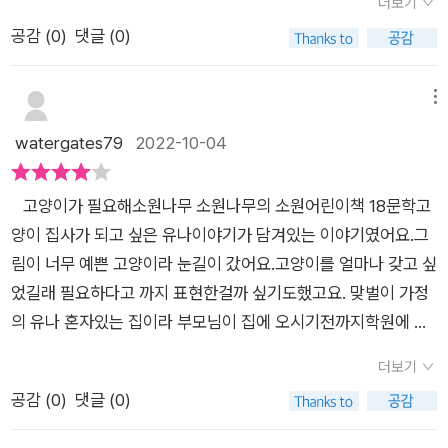
해. 어떻게 그런 말을 다 믿었어? 그냥 들어도 웃긴데.'​[소원나무
더보기
은 표절이 아니라고 한 것일까요? 이에 대한 해답과 더 많은 이야
용을 살짝 암시해주고 있는 듯 합니다. 이 책의 작가님은 현재 초
면서 통크게 쏘면서 아이들에게 쿠키 이야기를 한답니다. 그 이야
▶ 고양이가 필요해]는, 나의 고교시절, 그 웃지못할 해프닝을 떠
공감 (
0
)
댓글 (0)
기는 책을 통해 만나길 바랍니다~! 꿈오리 한줄평: 고양이 집사
등학교 교사로 있으신 분인데요.오늘부터 티볼! 이라는 책도 참
기를 들은 은빈이는 화가 나서 뛰쳐나가게 되고, 다윤이와 한별이
오르게 하는 창작동화이다. 물론 전혀 다른 이야기지만, 왠지 이
가 되고픈 유나의 이야기를 통해 저작권의 중요성, 표절과 오마주
재미있게 읽었었는데~같은 작가님의 책이라 더욱 더 반갑고 좋
는 우는 유나를 달랜답니다. 유나는 이제 어떤 생활을 하게 될까
책을 읽으면서 오랜전 그 이야기가 떠오른 이유는 아마도 '거짓
의 의미와 차이를 알아가게 되는 이야기, 초등 중학년 추천도서!​
았답니다.아이들에게 표절에 대해서 재미있게 알려주는 이야기~
메뉴
요? 마음 불편하게 친구들과 어울렸던 생활에서 벗어나게 될 유
말'로 시작된 사건이기 때문이겠지...​고양이를 너무 좋아하지만,
지금부터 소개해드릴게요. 차례입니다.고양이가 필요해를 시작
watergates79
2022-10-04
나의 용기있음에 박수를 보내며 유나가 어떻게 변화해갈지 궁금
키우지 못하다보니 항상 다른 사람의 고양이 사진과 동영상으로
으로 작가의 말까지~총 150여 쪽으로 이루어져 있는데요~고학
해지는 《고양이가 필요해》였답니다.출판사로부터 책을 제공받고
대리만족하는 유나. 그러던 어느날 혜연의 고양이 사진을 도용해
년 친구들은 앉은 자리에서 끝까지 쭉~ 읽어나갈 수 있겠더라구
주관적으로 쓴글입니다.#고양이가필요해 #박상기지음 #소원나
자신의 고양이인것 마냥 캣 패밀리에 가입하게 된다. 하지만, 다
​ ​ 고양이가 필요해소원나무 소원나무의 소원어린이책 18문학고
요.특히나 문체가 딱딱하지 않고 쉽게 술술 읽히고 있어서더더욱
무 #고양이 #성장동화 #표절과오마주 #저작권
른 멤버들로부터 고양이와 함께 찍은 사진을 프로필 사진으로 올
양이 집사가 되고 싶은 유나이야기가 담겨있는 이야기였어요.그
아이들이 다가가기에 좋았던 것 같아요. 오늘의 주인공은 유나라
리자는 말에 고민하다 결국 고양이의 주인인 혜연을 찾아가는
림이 너무 예쁜 고양이라 눈길이 갔어요.고양이를 얼마나 갖고 싶
는 친구입니다.엄마 아빠가 맞벌이셔서 집에 늦게 들어오시는데
데...​책에서는 유나의 고양이 사건과 함께학교에서 열린 '불조심
었길래 필요하다고 까지 표현한걸까 싶기도했고요. 맞벌이 가정
~유나는 딱 혼자인 아이랍니다.그래서 저녁도 편의점에서 대충
포스터 그리기 대회'를 통한 표절과 오마주에 대한 이야기도 한
의 유나 혼자있는 집이라 부모님이 집에 오시기전까지학원에 있
도시락을 사먹거나 하고,집에 가도 너무 외로워서 반려동물이 있
다. 서로 연관되는 두 사건. 그리고 이런 일련의 해프닝을 통해,
다가 혼자있는 집에 덩그러니 있는것이외로워보이기도 하고 그
었으면~~ 하고 생각하는 친구지요.예전부터 고양이를 키우고
더보기
다른 사람의 노력이 들어간 결과물을 나의 것처럼 사용해서 얻게
러다보니 유나가 고양이를 키우고 싶어하는마음이 충분히 이해
싶어서 부모님께 이야기도 해보았으나,이런저런 이유로 계속 거
공감 (
0
)
댓글 (0)
되는 부와 명예가 과연 진정한 행복을 가져다줄까? 하는 물음에
가더라구요.저녁도 편의점에서 때우고 집에 가기도 싫을거고그
절을 당하고 속상해하던 유나!그런 유나의 마음을 사로잡은 사진
대해 생각꺼리를 던져준다. ​한번의 거짓말이 걷잡을 수없는 결과
런집에 나를 반겨주는 반려동물이 있으면 가기싫은 마음이없어