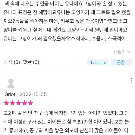
엔 아직 어리다며 반대를 했습니다. 방 정리도 못하는데 무슨 고
​ ​​책 속에 나오는 주인공 아이는 유나에요고양이와 손 잡고 있는
행복한 상상을 하면서 잠이 들지요. 지루하게 계속되던 학교생활
양이를 키우냐는 것이었지요. 나는 사진을 저장하려고 화면을
유나의 표정은 참 해맑아요유나는 고양이가 왜 그토록 필요 했을
에서 변화가 생겼어요. 캣패밀리의 리더이니 은빈이가 유나에게
꾹 눌렀어. 그런데 아무런 반응이 없었어. 복사 금지가 설정되어
까요?동물을 좋아하는 마음, 키우고 싶은 마음이였다면​그냥 고
고양이 귀엽다며 메시지를 보냈어요. 유나는 어울리고 싶은 마음
있나 봐. 뒤늦게 게시물 끝에 적힌 문구를 확인했어. p.16 휴대
양이를 키우고 싶어~ 내 애완묘 고양이~이럼 될텐데 말이에요
에 자신의 고양이라며 거짓말을 하게 되었답니다. 그 거짓말 하나
폰으로 '고양이 입양'을 검색하던 유나의 눈에 고양이 한 마리가
유나는 고양이가 왜 필요했을까요??​​​착하다, 수줍다, 소극적이다,
로 유나의 학교 생활은 바뀌게 되요. 조용하다 못해 지루하던 학
들어왔습니다. 사진을 따라 블로그를 찾아가게 되었고, 그곳에서
이해심이 많다, 이런 단어들이유나를 나타내는 말들 인 것 같아요​
교 생활에 활기가 넘치게 되지요. 불조심 포스터를 그리기 위해
더보기
취향저격인 '쿠키'라는 고양이를 만나게 됩니다. 댓글까지 남긴
고양이를 키우고 싶지만부모님의 반대로 고양이를 키우고 싶은
은빈이네 집에 모인 캣패밀리들은 은빈이네 고양이 벨라를 만져
공감 (
0
)
댓글 (0)
유나는 엄마한테 고양이 입양을 부탁할 때 보여주려고 사진을 저
마음은 항상마음 속 으로만 간직을 하고SNS 에 올라오는 사진이
보지만 처음 보는 낯선 사람인 유나는 바로 만질 수 가 없었답니
장하려고 했지만, 복사 금지가 설정되어 있었던 탓에 사진을 저장
나 영상들로 마음을 달래곤 했는데...​어느날...유나 눈에 쏙 들어
다. 같은 공간에 혼자 소외된 듯 보이는 모습이지요. 그리고 그곳
할 순 없었습니다. 그리고 '포스팅에 사용된 이미지와 저작권, 그
오는이쁜 고양이 사진 한 장을 프로필 사진에 올리고 나서유나의
메뉴
에서 친구들이 쿠키를 보러 유나네 집에 가도 되냐고 묻는 말에
리고 허락 없이 퍼가지 말아 달라'는 문구를 보게 됩니다. 하지만
삶에는 변화가 생겨요​친해지고 싶었던 친구들과의 관계가 너무
Griet
2022-10-05
당황한 유나는 강한 거부감을 표시하고 아이들도 당황해하지만
유나는 얼른 키우고 싶은 마음에 캡쳐 기능을 사용해 저장한 다
나 쉽게 친해지기 시작하고,,유나의 지루했던 학교 생활에 고양이
이유를 설명한 유나랍니다. 유나는 캣패밀리들이 고양이와 함께
음, 엄마가 보기를 바라며 메신저 앱 프로필 사진으로 올려 두는
사진 한장으로 활기를 불어 넣어요​​유나는 프사 고양이 사진 한장
찍은 프로필 사진을 자신도 하기 위해 '혜연의 냥상' 블로그 주인
고2 때 같은 반 친구 중에 남자친구가 있는 아이가 있었다. 그 당
데요. 유나의 프로필 사진을 보고 반응이 온 것이 엄마가 아닌 반
때문에..유나에게 관심이 없던 친구들이 관심을 주는 것이 좋아
인 혜연의집에 놀러가게 되고, 자신이 한 거짓말을 이야기 하며
시에 이성친구가 있는 아이들은 참 특별(?)한 아이였다. 보통 놀
최고 인싸이자 캣 패밀리 리더인 은빈이었습니다. 얼떨결에 고
서..​고양이를 키운다는 거짓말이 시작되요​하지만 유나의 거짓말
혜연에게 쿠키의 사진을 사용한 것을 사과한답니다. 그리고 고양
기 좋아하고, 공부와 벽을 쌓은 외모에 관심이 많은 아이들이 이
양이 쿠키의 집사가 되어버린 유나는 캣 패밀리에 들어가게 되고,
이 점점 갈 수록 유나의 마음을 답답하게 하죠..​고양이를 키우고