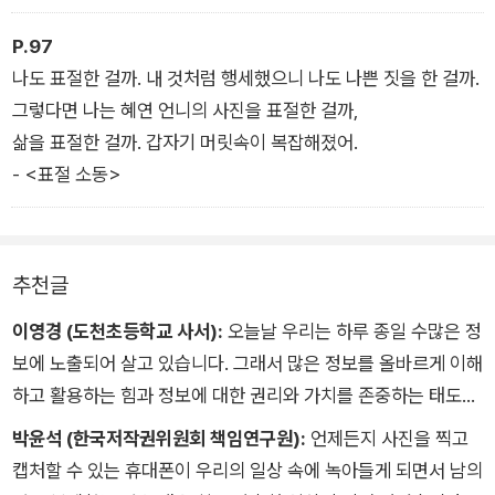
P.97
나도 표절한 걸까. 내 것처럼 행세했으니 나도 나쁜 짓을 한 걸까.
그렇다면 나는 혜연 언니의 사진을 표절한 걸까,
삶을 표절한 걸까. 갑자기 머릿속이 복잡해졌어.
- <표절 소동>
추천글
이영경 (도천초등학교 사서):
오늘날 우리는 하루 종일 수많은 정
보에 노출되어 살고 있습니다. 그래서 많은 정보를 올바르게 이해
하고 활용하는 힘과 정보에 대한 권리와 가치를 존중하는 태도가
더욱 중요해지고 있지요.
박윤석 (한국저작권위원회 책임연구원):
언제든지 사진을 찍고
《고양이가 필요해》는 고양이를 너무나 기르고 싶은 유나의 이야
캡처할 수 있는 휴대폰이 우리의 일상 속에 녹아들게 되면서 남의
기를 담고 있습니다. 유나는 우연히 고양이의 일상을 담은 한 블