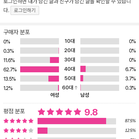
로그인하면 내가 남긴 글과 친구가 남긴 글을 확인할 수 있습니
가뜨리는 행위가 아닐까. -박상기 작가의 말 중에서 나는 사진을
다.
로그인하기
표절한 걸까, 삶을 표절한 걸까? 표절과 오마주, 그 경계에서 바
라본 지켜야 할 가치! 학교에서 ‘불조심 포스터 그리기 대회’가 시
작된다. 상품으로 문화상품권을 준다는 말에 아이들은 눈에 빛을
구매자 분포
내고, 그림을 잘 그리는 유나는 평소 존경하던 고흐의 ‘별이 빛나
10대
0%
0%
는 밤에’를 참고해 그린다. 대망의 포스터 그리기 대회 수상자를
20대
0%
0.3%
발표하는 날! 금상을 같은 반의 도영이가, 은상을 유나가 수상하
30대
0%
11.6%
게 된다. 수상 이후 유나네 반에서는 친구들이 축하 소리로 가득
40대
6.7%
62.7%
찬다. 하지만 기쁨은 오래 가지 못한다. 도영이가 다른 사람의 포
50대
3.7%
13.5%
스터를 표절해 수상한 게 들통나면서 금상 수상이 취소된 것이다.
60대
0.3%
1.2%
그때 선생님의 말이 유나의 가슴에 콕 박힌다. “글, 그림, 노래, 사
여성
남성
진 그 어떤 것이든 몰래 훔쳐 와서 자기 것처럼 행세하면 표절이
9.8
평점 분포
에요. 반드시 문제가 생깁니다.” -본문 중에서 선생님은 도영이의
잘못을 꼬집으며 ‘표절’과 ‘오마주’의 차이를 알려 준다. 표절은
87.5%
‘몰래 훔쳐 쓰는 것.’ 오마주는 ‘드러내며 모방하는 것.’ 비슷하지
12.5%
만 전혀 다른 두 단어를 보고 아이들은 점차 저작권의 가치를 이