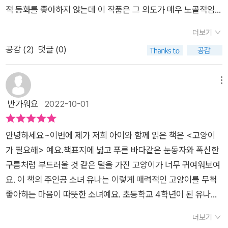
적 동화를 좋아하지 않는데 이 작품은 그 의도가 매우 노골적임에
도 불구하고 거부감이 느껴지지 않았다. 그만큼 작품성이 괜찮아
더보기
서라고 하겠다. 이 작가님의 전작 <바꿔!>를 읽다가 엥? 이분도
공감 (
2
)
댓글 (0)
초등교사시네 했던 기억이 난다. 초등교사 작가님들이 은근히 많
다. 현장에서 아이들과 함께하니 아무래도 소재 면에서 유리하지
않을까 라는 짐작을 해본다. 이 작가님은 아이들 이야기에서 더
메뉴
나아가 청소년소설과 역사동화도 쓰셨네. 그것도 꼭 읽어봐야겠
반가워요
2022-10-01
다. 작가 후기에 보니 고등학교 때부터 많은 소설을 습작하며 작
가의 꿈을 키워오셨구나. 작가 내공을 많이 쌓으신 분 같다. 이
안녕하세요~이번에 제가 저희 아이와 함께 읽은 책은 <고양이
책의 화자는 4학년 유나다. 고양이를 키우고 싶어하고, 성격은 소
가 필요해> 예요.책표지에 넓고 푸른 바다같은 눈동자와 폭신한
심하다. 새학년의 3월, 친화력이 부족한 아이들에게는 힘든 시기
구름처럼 부드러울 것 같은 털을 가진 고양이가 너무 귀여워보여
다. 새로운 관계들을 만들어 나가야 하기 때문이다. 유나는 은빈
요. 이 책의 주인공 소녀 유나는 이렇게 매력적인 고양이를 무척
이 무리에 들어가고 싶다. 걔네들이 학급의 인싸여서 그렇기도 하
좋아하는 마음이 따뜻한 소녀예요. 초등학교 4학년이 된 유나에
지만 고양이를 키운다는 공통점으로 뭉친 그룹이기 때문이다. 하
게 새학기가 시작된 요즘 새친구를 사귀는 일이 가장 큰 고민이예
지만 소심한 유나는 말도 붙이지 못하고, 언제나 혼자 지내며 겉
더보기
요. 더구나 일하느라 바빠서 저녁 8시가 되어야 귀가하시는 부모