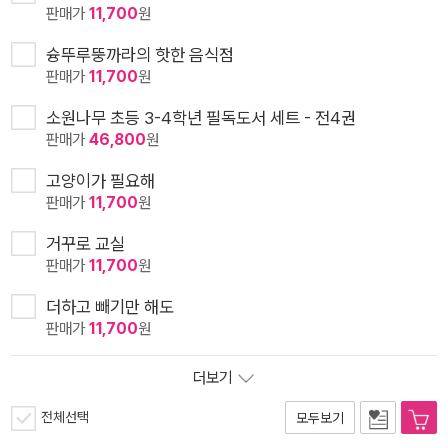
판매가
11,700
원
슝뚜루뚱까라의 핫한 음식점
판매가
11,700
원
소원나무 초등 3-4학년 필독도서 세트 - 전4권
판매가
46,800
원
고양이가 필요해
판매가
11,700
원
거꾸로 교실
판매가
11,700
원
더하고 빼기만 해도
판매가
11,700
원
더보기
전체선택
모두보기