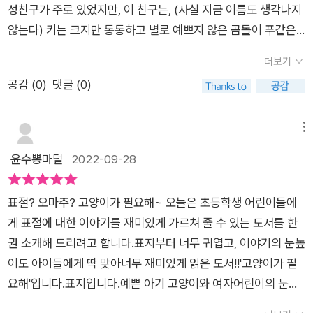
이를 키우지 않는다는 거짓말을 어떻게 털어놓아야할지 모르겠
성친구가 주로 있었지만, 이 친구는, (사실 지금 이름도 생각나지
계속 쿠키의 사진을 캡쳐해서 자신의 것인 냥 올리게 됩니다. 그
싶지만 못키워서 이쁜 고양이 사진 프사에 올렸어 했다면친구들
다며 고민을 이야기 하지요.'제일 깔끔한 건, 모든 사실을 솔직히
않는다) 키는 크지만 통통하고 별로 예쁘지 않은 곰돌이 푸같은
로 인해 계속해서 친구들을 속일 수밖에 없었고, 급기야 고양이를
의 반응은 많이 달랐을까요??​공통 관심사가 있다면 금방 친해 지
털어놓는 거야. 지금 나한테 그랬던 것 처럼.' p.80 유나는 혜연
아이었다. ​하루는 늦은 자율학습하다 남자친구 이야기를 등 뒤에
입양하거나 분양받지 않으면 안 될 상황에 처하게 됩니다. 쿠키와
게 되죠친구들과의 사이는 한순간에 가까워지고, 멀어지고 하는
더보기
언니와의 대화를 마치고 털어놓아야겠다는 생각을 하게 된답니
서 하고 있길래, 놀라서 '남자 친구가 있어?'하고 시작된 나의 물
같은 고양이를 분양받는 데는 돈이 너무 많이 들어갔기에 문제를
것 같아요...친구가 거짓말로 친해지려 하는걸 알았다면 그것 또
공감 (
0
)
댓글 (0)
다. 불조심 포스터에서 유나가 은상을 받게 되고, 아이들은 고흐
음에 자율학습 내내 1시간이 넘도록 그 남자친구 이야기를 들었
해결하는 일은 불가능한 상황이 되었습니다. 이제 유나는 어떻게
한 배신감? 도 들것이고요​고양이가 필요해는 단순히 고양이를
의 '별이 빛나는 밤에' 그림과 비슷한 그림이 표절이 아니냐고 묻
다. ​학원 마치고 집에 가는 길에 우연히, 그 남자와 부딪혔고넘어
해야 할까요? 표절은 남의 것을 몰래 가져다 쓰는 거예요. 마치
키우고 싶은 마음을 담아 놓은 것만은 아니더라고요​아이들의 마
게 된답니다. 선생님은 아이들에게 '표절'과 '오마주'에 대해서 알
진 자신을 일으켜주며 서로 사랑이 싹텄다고...더군다나 그 남친
메뉴
이 아이디어와 표현 방식이 자기 것인 듯 행세하는 거죠. 그래서
음을 이해해 주고 , 아이들의 이야기에 한 번 더 귀 기울여 주고,
려주신답니다. '표절은 남의 것을 몰래 가져다 쓰는 거예요. 마치
은 서울대 무슨과에 다니는 학벌도 좋고, 얼굴도 잘 생긴....​'우
윤수뽕마덜
2022-09-28
사람들은 표절을 나쁘다고 봐요. 심하면 범죄라고 보기도 하죠.
마음을 열 수 있도록 엄마아빠의 역할까지 생각하게 해주는 책 이
이 아이디어와 표현 방식이 자기 것인 듯 행세하는 거죠. 그래서
와... 너가 그렇다면 나도 희망이 있구나...'하면서 나의 미래의 남
p.95 불조심 포스터 대회에서 금상을 받은 친구의 작품이 표절
더라고요​ㅎㅎ 제 아이는 책이 너무 마음에 들었는지학교 독후감
사람들은 표절을 나쁘다고 봐요. 심하면 범죄라고 보기도 하죠.'
친을 위한 꿈을 갖게 해주기까지...​여하튼 그 남친 이야기에 푹 빠
로 밝혀지면서, 유나는 자신도 다른 사람의 사진을 표절한 것은
숙제에 고양이가 필요해 표지를 따라 그리기를 해서 내기도 하고
표절? 오마주? 고양이가 필요해~ 오늘은 초등학생 어린이들에
p.95'오마주는 달라요. 처음부터 이 사람을 존경하거나 작품이
져서 너무 재미있게 들었는데, 알고보니 모든게 거짓말이었다. 그
아닌지에 대해 심각한 고민을 하게 됩니다. 이제 친구들에게 쿠키
~ ㅎㅎ재미나게 잘 읽었어요​​[출판사로부터 도서 협찬을 받았고
게 표절에 대한 이야기를 재미있게 가르쳐 줄 수 있는 도서를 한
좋아 모방했다고 당당히 드러내요. 경우에 따라 원작자의 허락을
러면서 대학을 들어가서도 이해되지 않았다. ​'도대체...걔는 왜 그
의 진실에 대해 알려주어야 하는 걸까요? 유나는 불조심 포스터
본인의 주관적인 견해에 의하여 작성함] #고양이가필요해#고양
권 소개해 드리려고 합니다.표지부터 너무 귀엽고, 이야기의 눈높
받기도 하고요. (생략).' p.96 표절과 오마주 이야기를 들은후 유
랬지?'​한참이 지나서야, 다른 친구와 이야기하다, 그 말을 믿은
대회에서 고흐의 '별이 빛나는 밤에'라는 작품을 참고해서 그림을
이#유나#은빈#오마주#표절#우아페#우리아이책카페#교우관
이도 아이들에게 딱 맞아너무 재미있게 읽은 도서!!'고양이가 필
나는 포스터에서는 당당히 인정받았지만 혜연 언니의 쿠키 사진
사람은 우리반에 나밖에 없다는 사실을 알게 되었다. 그러면서 우
그렸지만, 표절로 인정되진 않았습니다. 유나와 친구 모두 '다른
계#애완묘​​
요해'입니다.표지입니다.예쁜 아기 고양이와 여자어린이의 눈맞
을 표절한 것이 못내 마음에 걸렸답니다. 유나는 은상으로 받은
스갯소리로 하는 친구의 말.'너 사기치기 딱 좋은 캐릭터야, 조심
사람의 저작물을 따라 하거나 가져다 쓴 것'인데, 왜 유나의 그림
춤이 너무나도 예쁜데요.핸드폰을 매개로 서로 만나는 것이 책 내
문화상품권으로 아이들과 카페에서 만나 케이크와 주스를 마시