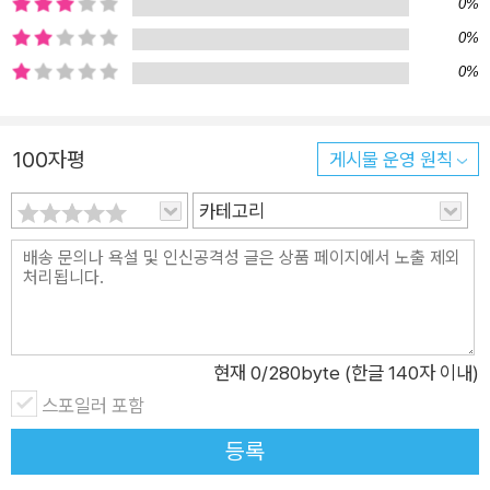
0%
해하게 된다. 하지만 선생님의 말을 듣고 유나는 깊은 고민에 빠
0%
진다. 누군가의 사진을 훔쳐 자기 것이라고 행세하는 게 표절이라
0%
면, 그렇다면 자신은 사진을 훔친 것뿐 아니라 다른 사람의 삶까
지도 훔친 것이 아닐까. 《고양이가 필요해》에서는 저작권의 소중
함뿐 아니라 저작자의 노력이 들어간 창작물을 표절하는 행위가
100자평
게시물 운영 원칙
누군가의 ‘삶’을 표절하는 것이 아닌지 의문을 제기한다. 누군가
카테고리
가 정성 들여 만들어 낸 창작물은 ‘그냥 작품’이 아닌 ‘노력의 결
과물’이기 때문이다. 유나는 사진을 훔쳐 누군가의 인생을 흉내
내려 했다. 그렇게 이룬 결과는 내 것이 아닌데도 말이다. 인터넷
이 발달하고 정보가 넘쳐나는 시대이니만큼 표절과 오마주의 경
계가 모호해지고, 창작자의 권리 역시 제대로 보호받지 못하고 있
현재
0
/280byte (한글 140자 이내)
다. 사진을, 노래를, 내 노력을 훔치지 말아 달라는 간곡한 부탁에
스포일러 포함
우리는 외면으로 답하고 있지 않을까. 쉽게 누군가의 인생을 저장
하려 드는 우리의 모습을 《고양이가 필요해》 속 유나를 통해 다
등록
시금 생각해 볼 수 있다. 《바꿔!》의 박상기 작가가 펼쳐 내는 저작