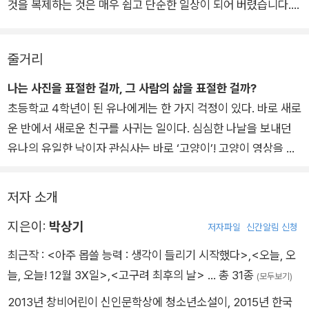
것을 복제하는 것은 매우 쉽고 단순한 일상이 되어 버렸습니다.
로그의 고양이 사진을 프로필에 올린 이후 즐거운 학교생활을 이
《고양이가 필요해》 속 주인공 유나도 휴대폰 버튼 하나로 다른
어갑니다. 하지만, 허락 없이 고양이 사진을 마음대로 활용하면서
사람의 고양이 사진을 자신의 사진으로 만들지요. 그 사실조차 어
거짓이 늘어나고, 그로 인한 마음속 짐 때문에 결국 친구들에게
줄거리
린 유나에게는 마음의 짐이 되었지만 말입니다.
진실을 이야기하게 됩니다.
《고양이가 필요해》 속 사건을 겪으며 우리는 조금씩 표절과 오마
나는 사진을 표절한 걸까, 그 사람의 삶을 표절한 걸까?
책을 읽은 후 어린이들은 누군가의 글과 그림, 사진 정보를 쉽게
주의 차이를 알게 됩니다. 유나의 작품은 고흐의 작품을 공개적으
초등학교 4학년이 된 유나에게는 한 가지 걱정이 있다. 바로 새로
접하고 이용하는 것에는 반드시 책임감이 따른다는 것을 알게 됩
로 따라 한 ‘오마주’가 될 수 있지만, 도영이의 작품은 남의 것을
운 반에서 새로운 친구를 사귀는 일이다. 심심한 나날을 보내던
니다. 내가 쉽게 접근한 정보들은 누군가에게는 많은 시간을 들여
몰래 이용해 자신의 작품인 것처럼 만든 ‘표절’이라는 점에서 차
유나의 유일한 낙이자 관심사는 바로 ‘고양이’! 고양이 영상을 보
노력한 결과물이란 사실, 그리고 남의 것을 허락 없이 내 것인 양
이가 있죠. 여기서 우리는 다른 사람이 노력해 만들어 놓은 창작
며 하루를 마무리하는 게 유나의 일과이다. 유나는 고양이를 좋아
이용하는 것은 다른 사람의 재산을 빼앗는 행위와 같음도 알게 됩
물을 자신의 것으로 가져오면 안 되고, 이는 남의 것을 훔치는 것
하는 만큼 고양이를 키우고 싶은 마음도 간절했는데, 맞벌이하는
저자 소개
니다.
과 같다는 것을 알 수 있습니다. 이는 반대로 다른 사람의 창작물
부모님에게 고양이는 돌보기 어려운 존재일 뿐이다.
앞으로 수많은 정보와 함께 살아가야 할 우리 어린이들이 정보에
을 자기 것이라고 속이지 않고 솔직하게 표현하고 이용하는 행위
지은이:
박상기
그렇게 고양이에 대한 애틋한 마음을 고양이 영상과 사진으로 해
저자파일
신간알림 신청
대한 권리와 책임감이 왜 중요한지 스스로 질문해 보고, 미래 사
는 훔치는 행위가 아니라는 뜻이기도 합니다.
소하던 중 한 고양이 모습이 눈에 띈다. 새까만 얼굴과 발, 옅은
최근작 :
<아주 몹쓸 능력 : 생각이 들리기 시작했다>
,
<오늘, 오
회를 살아가는 시민으로서 가져야 할 의식을 유나의 이야기로 찾
책을 읽은 어린이 독자는 다른 사람이 만들어 놓은 창작물을 이용
황갈색 털을 가진 샴고양이 ‘쿠키’의 모습에 반한 유나는 ‘허락 없
늘, 오늘! 12월 3X일>
,
<고구려 최후의 날>
… 총 31종
아보길 바랍니다.
(모두보기)
하기 위해서는 창작자에게 허락을 받아야 한다는 간접적인 경험
이 퍼가지 말라.’는 문구를 무시하고 사진을 캡처해 자신의 메신
2013년 창비어린이 신인문학상에 청소년소설이, 2015년 한국
을 할 수 있습니다. 《고양이가 필요해》는 무심코 휴대폰으로 다
저 프로필 사진으로 올린다.