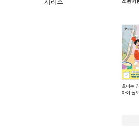
시리즈
소원어
호미는 참
아이 돌