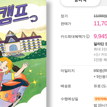
정가
13,000
11,7
판매가
9,94
카드최대혜택가
알라딘 
최대 1만
시) / 
1만원 
마일리지
650원(5
+ 5만원
배송료
유료 (도
수령예상일
양탄자배
밤 10