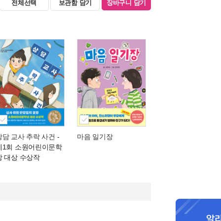
전체선택
보관함 담기
장바구니 담기
상담 교사 추락 사건
-
마음 일기장
제1회 소원어린이문학
상 대상 수상작