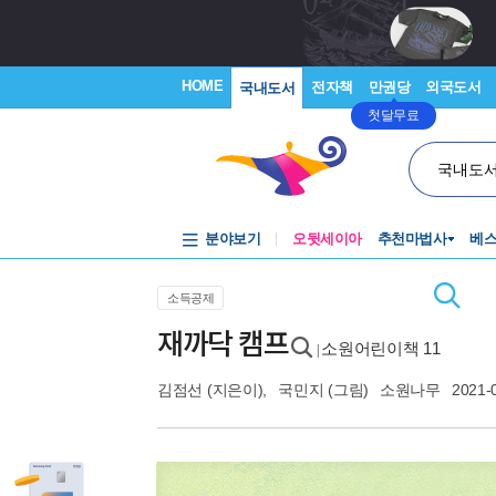
HOME
전자책
만권당
외국도서
국내도서
첫달무료
국내도
분야보기
오뒷세이아
추천마법사
베
소득공제
재까닥 캠프
소원어린이책 11
|
김점선
(지은이),
국민지
(그림)
소원나무
2021-