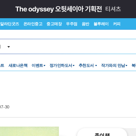
알라딘굿즈
온라인중고
중고매장
우주점
음반
블루레이
커피
서
스트
새로나온책
이벤트
정가인하도서
추천도서
작가와의 만남
북
07-30
종이책