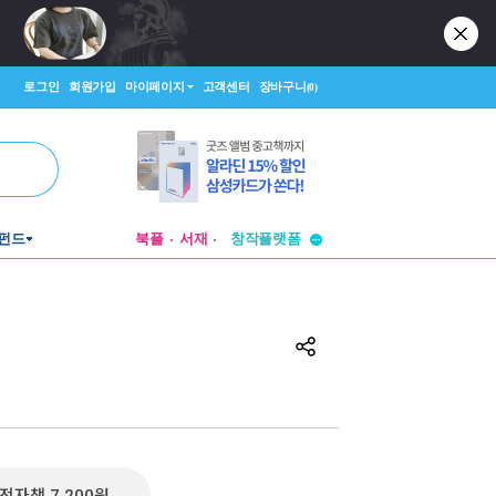
로그인
회원가입
마이페이지
고객센터
장바구니
(0)
투비컨티뉴드
창작플랫폼
펀드
북플
서재
투비컨티뉴드