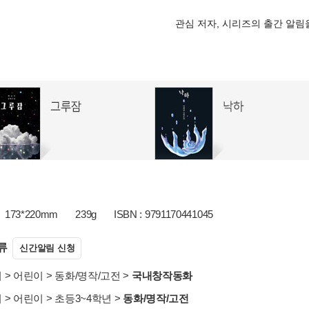
관심 저자, 시리즈의 출간 알
173*220mm
239g
ISBN : 9791170441045
류
신간알림 신청
서
>
어린이
>
동화/명작/고전
>
국내창작동화
서
>
어린이
>
초등3~4학년
>
동화/명작/고전