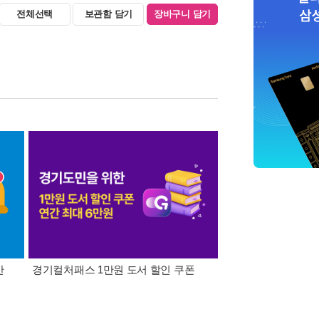
전체선택
보관함 담기
장바구니 담기
간
경기컬처패스 1만원 도서 할인 쿠폰
삼성카드가 쏜다! 알라