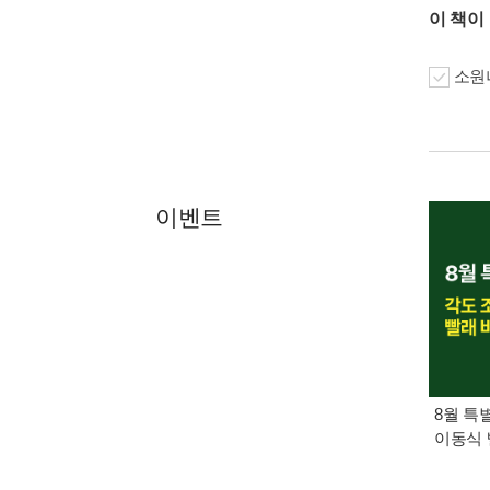
이 책이
소원나
이벤트
8월 특
이동식 