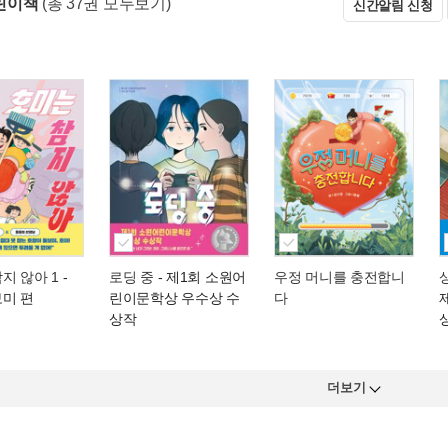
린이책
(총 37권 모두보기)
신간알림 신청
지 않아 1
-
로딩 중
- 제1회 소원어
우정 머니를 충전합니
보미 편
린이문학상 우수상 수
다
상작
더보기