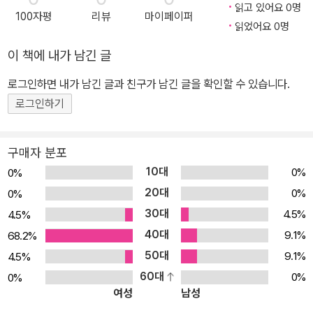
귀쟁이 푸딩과 함께라면》 · 키워드: 진실, 거짓말, 방귀 샘은 영화 〈크
읽고 있어요 0명
100자평
리뷰
마이페이퍼
라이 울프〉 상영회에 가기 위해 ‘진실만 말하기 도전’을 시작하고, 점
읽었어요 0명
점 솔직한 사람이 되어 갑니다. 가족들이 바라던 대로 샘은 진실한 사
이 책에 내가 남긴 글
람이 되었지만, 이상하게도 가족들은 갈수록 진실만 말하는 샘이 불
로그인하면 내가 남긴 글과 친구가 남긴 글을 확인할 수 있습니다.
편해집니다. 샘이 아빠의 페인트칠이나 할아버지의 순무 피클이 형편
로그인하기
없다고 있는 그대로 솔직하게 말하면서 불편한 진실이 모습을 드러냈
기 때문입니다. 《방귀쟁이 푸딩과 함께라면》은 진실도 때와 장소를
가려야 한다는 중요한 사실을 알려 줍니다. 자신이 저지른 잘못은 거
구매자 분포
짓 없이 솔직하게 말하되, 다른 사람과 의견을 나눌 때는 상대방을 존
10대
0%
0%
중하는 마음이 앞서야 한다고 이야기합니다. 샘의 이야기를 통해 우
20대
0%
0%
리는 거짓과 진실 사이에서 올바르게 균형 잡는 방법을 깨달을 수 있
30대
4.5%
4.5%
습니다.
40대
9.1%
68.2%
50대
9.1%
4.5%
60대
0%
0%
여성
남성