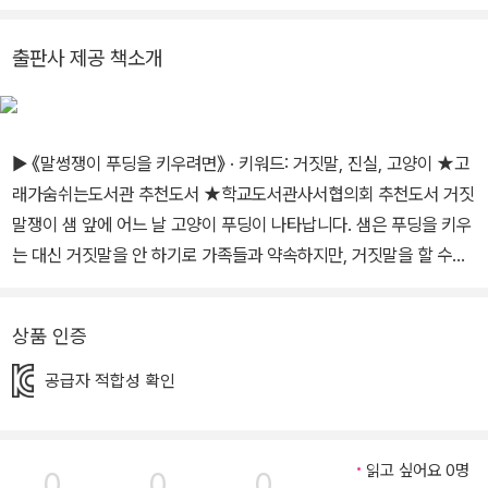
출판사 제공 책소개
▶ 《말썽쟁이 푸딩을 키우려면》 · 키워드: 거짓말, 진실, 고양이 ★고
래가숨쉬는도서관 추천도서 ★학교도서관사서협의회 추천도서 거짓
말쟁이 샘 앞에 어느 날 고양이 푸딩이 나타납니다. 샘은 푸딩을 키우
는 대신 거짓말을 안 하기로 가족들과 약속하지만, 거짓말을 할 수밖
에 없는 상황에 계속 놓입니다. 과연 샘은 끝까지 진실만을 말할 수 있
을까요? 《말썽쟁이 푸딩을 키우려면》은 평소 나쁘게만 생각했던 ‘거
상품 인증
짓말’을 색다른 관점으로 조명합니다. ‘선의의 거짓말은 해도 괜찮은
걸까?’ ‘스스로를 속여도 거짓말은 여전히 거짓말일까?’ 등의 질문을
공급자 적합성 확인
통해 지금껏 한 번도 생각해 보지 못했던 기발한 거짓말의 세계를 소
개합니다. 독자는 샘과 함께 거짓말의 세계를 탐험하며, 복잡하게 얽
힌 거짓말 속에 숨겨진 진실을 찾는 재미를 느낄 수 있습니다. ▶ 《방
읽고 싶어요 0명
0
0
0