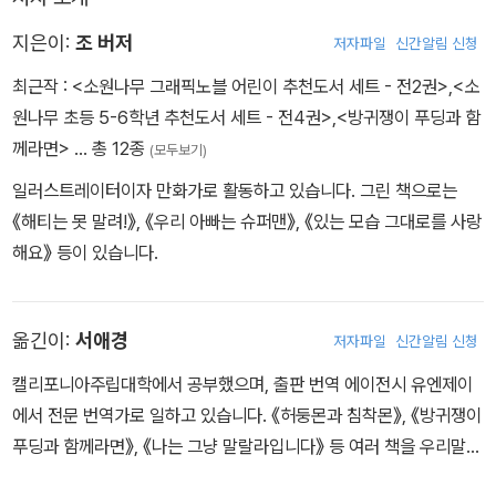
지은이:
조 버저
저자파일
신간알림 신청
최근작 :
<소원나무 그래픽노블 어린이 추천도서 세트 - 전2권>
,
<소
원나무 초등 5-6학년 추천도서 세트 - 전4권>
,
<방귀쟁이 푸딩과 함
께라면>
… 총 12종
(모두보기)
일러스트레이터이자 만화가로 활동하고 있습니다. 그린 책으로는
《해티는 못 말려!》, 《우리 아빠는 슈퍼맨》, 《있는 모습 그대로를 사랑
해요》 등이 있습니다.
옮긴이:
서애경
저자파일
신간알림 신청
캘리포니아주립대학에서 공부했으며, 출판 번역 에이전시 유엔제이
에서 전문 번역가로 일하고 있습니다. 《허둥몬과 침착몬》, 《방귀쟁이
푸딩과 함께라면》, 《나는 그냥 말랄라입니다》 등 여러 책을 우리말로
옮겼습니다.