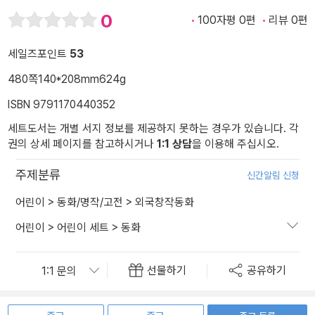
0
100자평 0편
리뷰 0편
세일즈포인트
53
480쪽
140*208mm
624g
ISBN 9791170440352
세트도서는 개별 서지 정보를 제공하지 못하는 경우가 있습니다. 각
권의 상세 페이지를 참고하시거나
1:1 상담
을 이용해 주십시오.
주제분류
신간알림 신청
어린이
>
동화/명작/고전
>
외국창작동화
어린이
>
어린이 세트
>
동화
선물하기
공유하기