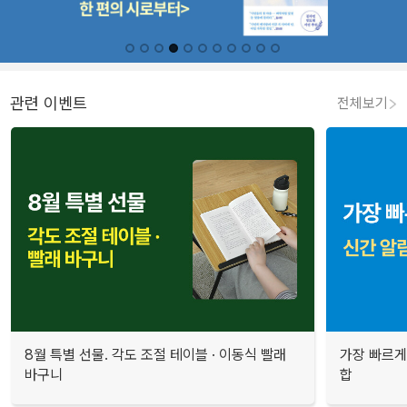
관련 이벤트
전체보기
8월 특별 선물. 각도 조절 테이블 · 이동식 빨래
가장 빠르게
바구니
합