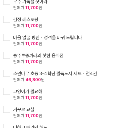
우주 가족을 찾아라
판매가
11,700
원
감정 레스토랑
판매가
11,700
원
마음 얼굴 병원 - 성격을 바꿔 드립니다
판매가
11,700
원
슝뚜루뚱까라의 핫한 음식점
판매가
11,700
원
소원나무 초등 3-4학년 필독도서 세트 - 전4권
판매가
46,800
원
고양이가 필요해
판매가
11,700
원
거꾸로 교실
판매가
11,700
원
더하고 빼기만 해도