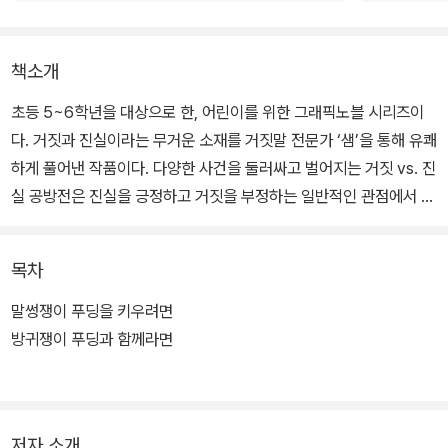
책소개
초등 5~6학년을 대상으로 한, 어린이를 위한 그래픽노블 시리즈이
다. 거짓과 진실이라는 무거운 소재를 거짓말 전문가 ‘샘’을 통해 유쾌
하게 풀어낸 작품이다. 다양한 사건을 둘러싸고 벌어지는 거짓 vs. 진
실 공방전은 진실을 긍정하고 거짓을 부정하는 일반적인 관점에서 벗
어나, 진실과 거짓을 색다른 관점으로 보여 준다.
목차
샘은 자꾸만 듣고 싶은 달콤한 거짓말과 들을수록 불편해지는 고약한
진실에 대해 이야기하며, 거짓과 진실 모두 적절한 때와 장소가 필요
말썽쟁이 푸딩을 키우려면
하다는 사실을 알려 준다. 일러스트레이터이자 만화가인 작가 조 버
방귀쟁이 푸딩과 함께라면
거는 단순하지만 세련된 그림체의 만화를 활용해 철학적인 주제를 어
린이가 재미있고 쉽게 읽도록 표현하였다.
저자 소개