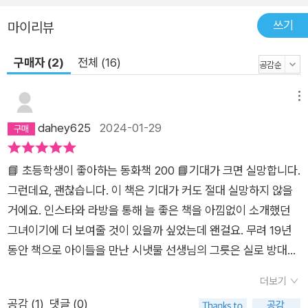
쓰기
마이리뷰
구매자 (2)
전체 (16)
메뉴
dahey625
2024-01-29
📘 초등학생이 좋아하는 동화책 200 📘기대가 크면 실망합니다.
그런데요, 괜찮습니다. 이 책은 기대가 커도 절대 실망하지 않을
거에요. 인스타와 라방을 통해 늘 좋은 책을 아낌없이 소개했던
그녀이기에 더 보여줄 것이 있을까 싶었는데 왠걸요. 무려 19년
동안 책으로 아이들을 만난 시냇물 선생님의 그릇은 실로 방대합
니다. 해마다 온작품 읽기 시즌이 되면 친구나 지인들로부터 몇학
더보기
년 온작품읽기를 할만한 재미있는 책 좀 소개해 달라는 연락을 종
공감 (
1
)
댓글 (0)