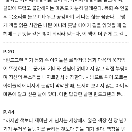
놔두고 필요할 때마다 참고할 수 있는 아주 유용한 동화책 안내
끝없이 두렵고 불안해지는 마음도 차분히 달래준다. 동화 속 인물
서.
의 목소리를 들으며 배우고 공감하며 더 나은 삶을 꿈꾼다. 그렇
게 책을 읽은 시간은 나뿐 아니라 훗날 아이가 길을 잃었을 때 덜
헤매는 반딧불 같은 빛이 되리라 믿는다. 이 책이 더 쉽게 그 길을
찾게 해주길 바란다.”
P.20
“린드그렌 작가 동화 속 아이들은 로타처럼 몸과 마음의 움직임
이 뚜렷하다. 누군가의 기대와 관념에 얽매이지 않고 직접 부딪히
며 자신의 목소리를 내지르면서 성장한다. 사방으로 튀어 오르는
아이들의 에너지에 눈앞이 막막할 때, 도저히 보이지 않는 아이의
마음이 알고 싶은 날이 있다. 이런 답답한 날엔 린드그렌의 동화
를 꺼내 읽는다.”
P.44
“하지만 책보다 재미난 게 넘치는 세상에서 얇은 책장 한 장 넘기
기가 무거운 돌덩이를 굴리는 것보다 힘들 때가 많다. 책장을 넘