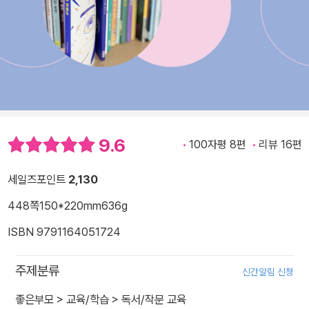
9.6
100자평 8편
리뷰 16편
세일즈포인트
2,130
448쪽
150*220mm
636g
ISBN 9791164051724
주제분류
신간알림 신청
좋은부모
>
교육/학습
>
독서/작문 교육