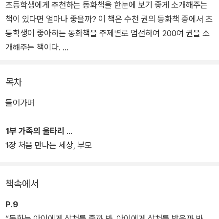
초등학생에게 추천하는 동화책을 한눈에 보기 좋게 소개해주는
책이 있다면 얼마나 좋을까? 이 책은 수천 권의 동화책 중에서 초
등학생이 좋아하는 동화책을 주제별로 엄선하여 200여 권을 소
개해주는 책이다.
저자 이시내(시내 쌤)는 2004년부터 지금까지 학교 현장에서 아
목차
이들과 함께 책을 읽고 나눈 현직 교사이자, 교사 연수와 대중 강
들어가며
연 등을 통해 책을 소개하는 그림책·동화책 전문가로, 수천 권의
책 중에서 200여 권을 추리고 추려 이 책에 담아놓았다. 동화책
1부 가족의 울타리
을 주제별로 가족, 친구, 세상, 장르, 시리즈, 그래픽노블로 나누
1장 처음 만나는 세상, 부모
어 소개한다.
이 책의 저자는 왜 이 동화책을 소개하는지, 이 책은 어떤 질문을
책속에서
던지는 책인지, 아이들과 함께 생각해볼 거리는 무엇인지 등을 편
안하면서도 따뜻한 문체로 이야기한다. 어떤 책을 읽으면 좋을지
P.9
막막한 학부모와 교사를 위한 책소개 책이자, 부모와 교사가 곁에
“동화는 아이에게 상처를 줄까 봐, 아이에게 상처를 받을까 봐,