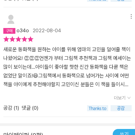
종 받는데요. 그때마다 책장 앞에 서서 꽤나 진지하게 고민하고
각종 주의사항과 함께 장문의 카톡을 보내는데 이젠 그럴 필요가
없어졌습니다. 이 책을 건네면 될 것 같아요. 그렇다면 이 책이 목
메뉴
록책이냐? 아닙니다.(단호) 200권이나 되는 재미있는 책의 목록
o34o
2022-08-04
을 얻는 것은 물론 수서를 하거나 구입 및 대출에 귀한 자료가 되
죠. 그러나, 목록은 누구나 만들 수 있습니다.(200권 목록은 근데
새로운 동화책을 원하는 아이를 위해 엄마의 고민을 덜어줄 책이
좀 많이 어렵긴 어렵..🙄) 이 책에서 우리가 봐야 하는 건 그녀가
나왔어요! 👏👏👏언젠가 부터 그림책 추천책과 그림책 에세이는
어떻게 아이들로 하여금 자발적으로 책을 펴게 하는지, 어떤 방식
많이 보이는데...아이들이 좋아할 핫한 신간 동화책을 다룬 책은
으로 끝까지 재미있게 읽어내도록 아이들을 돕는지, 그 흔한 상벌
없었단 말이죠!😆그림책에서 동화책으로 넘어가는 사이에 어떤
제도 별다른 독서록 숙제도 내지 않으면서 아이들이 또 다른 책을
책을 아이에게 추천해야할지 고민이신 분들은 이 책을 들이시어
읽을 수 있게 문화를 형성하고 몇줄 써야되냐 이거 쓰면 뭐줄거냐
요 😘그리고 편하게 독서를 시작하고 싶으신 성인분들이 동화책
는 소리 없이 좋아서 읽은 책을 기록하게 하는지에 대한 것들이니
더보기
부터 가볍게 입문하는데도 도움이 될 책입니다 😄책읽기장 쓰는
까요. 그래서 저는 새로운 책에 대한 소개도 물론 흥미롭고 장바
공감 (
1
)
댓글 (0)
법과 가족북클럽 운영 내용이 있는 미니북도 완소에요🤩🤩어떤
구니를 충만하게 해주었지만 이미 제가 읽은 책을 그녀의 눈으로
동화책을 볼까 고민중이시라면현직 초등교사가 학생들과 함께
다시 돞아보는 것이 너무나 무척 상당히 좋았습니다. 분명 내가
읽은초등학생이 좋아하는 동화책200 강력 추천👍아무대나 펼
읽은 책인데 어쩜 내가 보지 못한 부분을 요로코롬 잘 끄집어 냈
쓰기