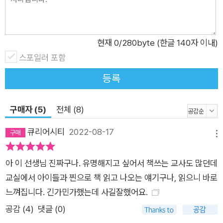
보이는 글·그림 작가의 책은 ‘전작 읽기’를 추천하고 있다. 『긴긴
밤』, 『몬스터 차일드』와 같은 베스트셀러뿐 아니라, 『건수 동생,
강건미』, 『그냥 베티』처럼 아이들로 하여금 스스로 질문을 던지
현재
0
/280byte (한글 140자 이내)
게 하는 동화책들을 진심을 담아 소개한다. 특히 이 책에서는 책
스포일러 포함
을 읽은 학생들의 반응, 예컨대 “선생님, 거기서 멈추면 어떡해
요!” “쉬는 시간 줄여도 돼요!”와 같은 반응을 생생하게 접할 수
등록
있는데, 마치 교실에서 책을 함께 읽으며 소통하는 순간을 실시간
으로 엿보는 듯한 느낌을 선사한다. 동화라는 따뜻한 위로, 적극
구매자 (5)
전체 (8)
적인 응원 질문을 만들고 생각을 넓히는 동화의 세계 “그렇게 책
큐리어시티
2022-08-17
을 읽은 시간은 나뿐 아니라 훗날 아이가 길을 잃었을 때 덜 헤매
메뉴
는 반딧불 같은 빛이 되리라 믿는다. 이 책이 더 쉽게 그 길을 찾
아 이 선생님 진짜구나. 유명해지고 싶어서 책쓰는 교사도 많던데
게 해주길 바란다.” _ 본문 중에서 좋은 책은 아이와 어른을 가리
교실에서 아이들과 찐으로 책 읽고 나오는 얘기구나, 읽으니 바로
지 않는다. 책은 생각을 키우고, 미묘하고 섬세한 감정을 짚어내
느껴집니다. 긴가민가했는데 사길잘했어요.
며, 깊은 이야기를 나눌 수 있게 하는 더없이 훌륭한 도구다. 함께
읽은 책만큼 내밀하고 긴밀하게 마음과 생각을 연결시키는 도구
공감 (
4
)
댓글 (0)
가 어디에 또 있을까. 언젠가부터 책을 알리고 건네고 나누는 데