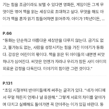
기는 힘을 조금이라도 보탤 수 있다면 영화든, 게임이든 그게 무
엇이든 엮어 책을 읽는 세상으로 초대하고 싶다. 무엇을 해도 아
이가 책을 혼자 읽기 힘들어하면 읽어주자. 아이가 1학년이든, 6
학년이든 읽기를 바란다면 같이 읽자. 그렇게 쌓아온 시간은 반드
시 어떤 형태로든 돌아온다. 그게 독해력이든, 성적이든, 아이와
P.66
끈을 놓지 않게 해주는 애착이든, 함께 책을 읽은 시간은 뭉근하
“동화는 단순하고 아름다운 세상만을 다루지 않는다. 금기도 없
게 달여져 가슴 밑바닥에 진하게 흔적을 남긴다.”
고, 불가능도 없는, 사람을 성장시키는 힘을 가진 이야기가 동화
다. 감상은 어린이의 몫이다. 책을 읽은 뒤 아이들의 내면엔 씨앗
하나가 심어진다. 씨앗은 언젠가 자라나 우리가 잠든 사이 아이의
외로운 감정을 다독인다. 이야기의 힘이란 그런 것이다.”
P.131
“초임 시절부터 반아이들에게 써주는 글귀가 있다. “네가 어디에
서 무얼 하든지 언제나 널 응원해.” 그렇게 서로의 차이를 알아가
며 다치고 실패해도 돌아가면 꼭 안아주는 이가 있길 바란다. 동