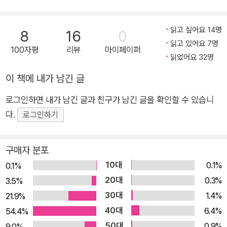
문가로, 재미있고 흥미로우면서도 학생들이 즉각적인 반응을 보
였던 책들을 추리고 추려 이 책에 담아놓았다. 재미나고 유려한
읽고 싶어요 14명
책 소개로 정평이 난 동화책 큐레이터, 현직 초등교사 시내 쌤의
8
16
0
읽고 있어요 7명
‘핫 리스트’! 특히 이 책에서 저자는 그간 동화책을 읽으며 십수
100자평
리뷰
마이페이퍼
읽었어요 32명
년간 기록했던 독서기록 다이어리(책일기장)의 사진을 전격 공개
해놓았는데, 이 책이 오랫동안 책을 읽고 충실하게 기록하며 쌓아
이 책에 내가 남긴 글
온 결과물이라는 사실을 눈으로 생생하게 확인할 수 있다. 당장
로그인하면 내가 남긴 글과 친구가 남긴 글을 확인할 수 있습니
어떤 책부터 시작하면 좋을지 막막한 이들에게 더할 나위 없이 좋
다.
로그인하기
은 책! “일단 흥미를 느껴야 ‘문해력’ 확장을 꾀할 수 있다” 19년
차 현직 초등교사가 교실에서 확인한 ‘핫 리스트’ 『초등학생이 좋
구매자 분포
아하는 동화책 200』은 교사이자 그림책·동화책 전도사, 두 형제
의 엄마로서의 진지한 고민, 책에 대한 다양한 생각 등을 엿볼 수
10대
0.1%
0.1%
있는 책으로, 동화책을 크게 가족, 친구, 세상, 장르, 시리즈와 그
20대
0.3%
3.5%
래픽노블 등 5부로 나누어 소개한다. 소개되는 책들은, 가까운 가
30대
1.4%
21.9%
족에게 실망했을 때, 우정이 깨져 크게 상처를 입었을 때, 몽글몽
40대
6.4%
54.4%
글 일어나는 연애 감정으로 설렐 때, 장애와 동물권과 다문화와
50대
0.9%
9.0%