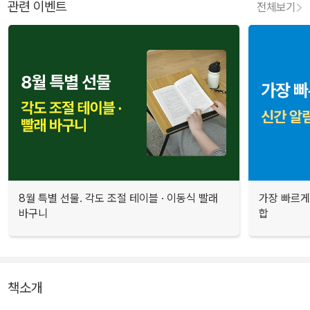
관련 이벤트
전체보기
8월 특별 선물. 각도 조절 테이블 · 이동식 빨래
가장 빠르게
바구니
합
책소개