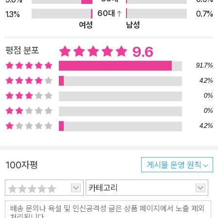
같은 사회 이슈에 대해 의문이 생겼을 때 등 다양한 국면에서 읽
60대
0.7%
1.3%
으면 좋은 동화들이 총망라되어 있다. 거침없는 상상력으로 아이
여성
남성
들을 매료시키는 역사 동화, 공포 동화, 추리 동화, SF, 판타지와
9.6
평점 분포
같은 장르 동화도 엄선해서 소개해준다. 아이들이 하도 많이 빌려
91.7%
가서 책등이 너덜너덜해지는 시리즈 동화뿐 아니라, 만화로 묵직
한 주제를 담아내는 그래픽노블도 빼놓지 않았다. 이들 책들은,
4.2%
공교육의 현장에서 아이들과 시간이 날 때마다 책을 읽으며 소통
0%
해온 현직 교사가 여러 시행착오를 거치며 교실에서 직접 경험하
0%
고 반응을 확인한 책들이다. 저자는 가족과 친구를 넘어, 바깥세
4.2%
상으로 시선을 점차 확장시켜가며, 따뜻하고 솔직한 언어로 우리
를 동화의 세계로 인도한다. 스스로에게 ‘나라면 어땠을까?’ 하는
100자평
게시물 운영 원칙
질문을 던지게 하는 책, 아이들의 마음을 다독이고 치유하는 책,
아이들의 생각에 변화를 일으키는 책, 책 읽기의 즐거움을 한껏
카테고리
누릴 수 있게 하는 책을 하나 가득 소개한다. 진형민 작가, 전수경
작가, 김남중 작가, 천효정 작가, 보린 작가처럼 빼어난 수작을 선