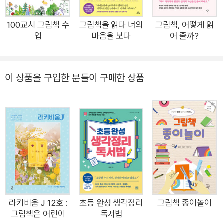
개하는지, 이 책은 어떤 질문을 던지는 책인지, 아이들과 함께 생
각해볼 거리는 무엇인지 등을 편안하면서도 따뜻한 문체로 이야
100교시 그림책 수
그림책을 읽다 너의
그림책, 어떻게 읽
업
마음을 보다
어 줄까?
기한다. 어떤 책을 읽으면 좋을지 막막한 학부모와 교사를 위한
책소개 책이자, 부모와 교사가 곁에 놔두고 필요할 때마다 참고할
수 있는 아주 유용한 동화책 안내서. “시내 쌤이 추천한 책이라
이 상품을 구입한 분들이 구매한 상품
면, 일단 장바구니로” 책 소개가 진심인 현직 교사, 동화책 큐레
이터 시내 쌤, 아이들이 열광하고, 질문하고, 찾고 또 찾는 책들을
추렸다! “선생님, 재밌는 책 골라주세요.” “엄마, 뭐 재미난 책 없
어요?” 아이들의 요청에 책을 골라줘야 때, 웬만해선 실패하지
않을 책 목록이 있다면 얼마나 좋을까? 『초등학생이 좋아하는 동
화책 200』은 이런 생각이 간절한 부모와 교사, 어른을 위한 책으
로, 수천 권의 동화책 중에서 주제별로 엄선한 200여 권의 동화
책을 소개해준다. 저자 이시내(시내 쌤)는 2004년부터 지금까지
학교 현장에서 아이들과 함께 책을 읽고 나눈 현직 교사이자, 교
라키비움 J 12호 :
초등 완성 생각정리
그림책 종이놀이
사 연수와 대중 강연 등을 통해 책을 소개하는 그림책·동화책 전
그림책은 어린이
독서법