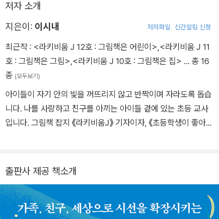
이 만들어낸 내 세상은 여전히 따뜻하고 이 사실은 언제나 충분한
저자 소개
보물상자에 보물을 차곡차곡 쌓는 일이다. 책을 읽으며 웃었던 기
위로가 된다. 정말이지 ‘좋아하는 동화책’이 있는 어른이 된 기분
억, 울면서 주인공에게 위로의 말을 건넸던 경험은 모두 보물이었
지은이:
이시내
저자파일
신간알림 신청
은 아주 멋지고 즐겁다.”
다. 이 책을 읽는 동안 독자들은 혼자가 아닐 것이다. 선생님과 함
최근작 :
<라키비움 J 12호 : 그림책은 어린이>
,
<라키비움 J 11
께 동화의 매력에 푹 빠지는 시간, 동화를 읽으면서 웃고 울고 아
호 : 그림책은 그림>
,
<라키비움 J 10호 : 그림책은 집>
… 총 16
파할 수 있는 시간이 되리라 장담한다.”
종
(모두보기)
아이들이 자기 안의 빛을 꺼뜨리지 않고 반짝이며 자라도록 돕습
니다. 나를 사랑하고 친구를 아끼는 아이들 곁에 있는 초등 교사
입니다. 그림책 잡지 《라키비움J》 기자이자, 《초등학생이 좋아하
는 동화책 200》을 썼습니다.
출판사 제공 책소개