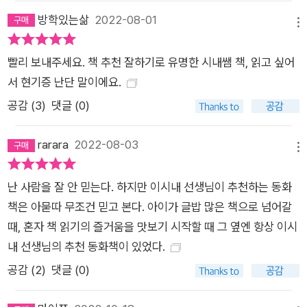
누구보다 진심인 전문가가 된 저자는 “단 한 권이라도 누군가의
방학있는삶
2022-08-01
메뉴
손에 전달되기를 간절히 바라는 마음으로 (…) 진심이 닿아 책 한
권이 누군가의 곁에 남을 수 있으니 끈질기게 앉아서 이 책을 썼
빨리 보내주세요. 책 추천 잘하기로 유명한 시내쌤 책, 읽고 싶어
다”고 전한다. 이 책에는 아이 곁에 늘 책이 있었으면, 책 읽는 일
서 현기증 난단 말이에요.
이 자연스럽게 됐으면, 책 읽기의 즐거움을 한 명이라도 더 알게
공감 (
3
)
댓글 (0)
됐으면, 하는 바람이 곳곳에 담겨 있다. 이 책에서 저자는 다양한
주제를 폭넓게 아우르는 한편, 작품의 핵심을 향해 나아가면서 동
rarara
2022-08-03
메뉴
시에 동화와 ‘나’와 ‘삶’을 연결짓고자 한다. 다정하면서도 따뜻하
게, 재치 있는 유머도 섞어가면서 말이다. 책에 대한 아이들의 솔
난 사람을 잘 안 믿는다. 하지만 이시내 선생님이 추천하는 동화
직한 반응, 저자의 못 말리는 책 사랑, 상상 그 이상의 세계로 인
책은 아묻따 무조건 믿고 본다. 아이가 글밥 많은 책으로 넘어갈
도하는 동화적 상상력 등 즐길 만한 요소들이 많아, 이 책은 새롭
때, 혼자 책 읽기의 즐거움을 맛보기 시작할 때 그 옆엔 항상 이시
게 동화의 세계에 진입한 독자들을 더 깊은 공감의 세계로 나아갈
내 선생님의 추천 동화책이 있었다.
수 있도록 할 것이다. 이 책을 한마디로 얘기하자면 이렇다. 학부
공감 (
2
)
댓글 (0)
모와 교사가 곁에 놔두고 필요할 때마다 참고할 수 있는 아주 유
용한 동화책 안내서. 학생들의 관심과 수준을 고려해서 섬세하게