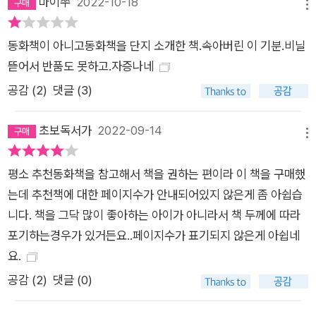
마이쭈
2022-10-18
선택한 동화책 목록은 아이를 키우는 학부모와 학교 현장에 몸담
메뉴
고 있는 교사들에게 유용한 참고 자료가 될 것임에 틀림없다. 맨
동화책이 아니고동화책을 단지 소개한 책.속아버린 이 기분.비닐
뒷부분에는 ‘책을 읽는 내내 질문이 생겼을 독자를 위한 Q&A’도
뜯어서 반품도 못하고.자증나네
더해놓았는데, 추천 학년, 독서를 꾸준히 할 수 있는 방법, 독서에
공감 (
2
)
댓글 (3)
대한 보상, 만화책 허용 여부 등 독자들은 책을 읽으면서 궁금증
이 일었던 부분에 대한 답을 Q&A에서 얻을 수 있을 것이다.
초보독서가
2022-09-14
메뉴
평소 추천동화책을 참고해서 책을 권하는 편이라 이 책을 구매했
는데 추천책에 대한 페이지수가 안내되어있지 않은게 좀 아쉽습
니다. 책을 그닥 많이 좋아하는 아이가 아니라서 책 두께에 따라
포기하는경우가 있거든요..페이지수가 표기되지 않은게 아쉽네
요.
공감 (
2
)
댓글 (0)