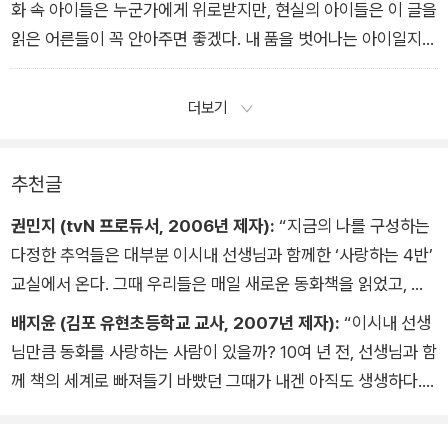
화 속 아이들은 누군가에게 위로받지만, 현실의 아이들은 이 글을
읽은 어른들이 꼭 안아주면 좋겠다. 내 품을 벗어나는 아이일지라
도 꼭 안아주고 훨훨 날아갈 수 있게 말이다.”
더보기
추천글
권민지 (tvN 프로듀서, 2006년 제자):
“지금의 나를 구성하는
다정한 추억들은 대부분 이시내 선생님과 함께한 ‘사랑하는 4반’
교실에서 온다. 그때 우리들은 매일 새로운 동화책을 읽었고, 우
리의 조그만 세상도 한 뼘씩 확장되어갔다. 아직도 나는 어려운
배지윤 (김포 유현초등학교 교사, 2007년 제자):
“이시내 선생
순간을 마주하면 이시내 선생님이 읽어준 동화들을 가장 먼저 떠
님만큼 동화를 사랑하는 사람이 있을까? 10여 년 전, 선생님과 함
올린다. 기억 속 희미한 문장들은 어느새 단단한 지침서가 되어
께 책의 세계로 빠져들기 바빴던 그때가 내겐 아직도 생생하다.
문제를 해결해주기도 하고, 어깨를 툭툭 다독이기도 하며, 대신
그 시절 6학년 아이였던 나도, 6학년의 담임 선생님이 된 지금의
분노해주기도, 잊어버린 것을 일깨워주기도 한다. 그렇게 동화책
나도 변함없이 느끼는 바가 있다. 아이가 동화를 경험한다는 것은