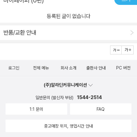
마이페이퍼 (0편)
쳐지는 장부터 봐도 괜찮은 책😆두꺼운데 술술 읽히는 재미있는
는지, 재미있게는 읽었는데 아이들과 어떻게 풀어내야 하나 싶은
책😍
책을 얼마나 지혜롭게 풀어내는지 보는데 무릎이 탁탁 쳐졌거든
등록된 글이 없습니다
요. 서문에서도 쓰였다 싶이 이 책은 어른들을 위한 책입니다. 정
반품/교환 안내
확히 말하면 아이들에게 책을 건네고자 하는 어른들을 위한 책이
죠. 그런데, 이 책을 읽다보면 교실에 있는 아이나 내 주변의 아이
이외에 내 안에 있던 아이도 만나게 됩니다. 가까운 이의 죽음으
로 힘든 시간을 보냈던 때, 친구들이나 주위 사람들로 인해 상처
받았던 때, 서툰 감정과 행동으로 주위를 돌보지 못했던 때, 지난
로그인
전체 메뉴
회사 소개
출판사 안내
PC 버전
날 덮어두었던 상처 위로 그 시절의 어린 내가 불쑥 튀어나옵니
(주)알라딘커뮤니케이션
다. 읽다보면 눈물도 났다가 빵 터지기도 했다가 가슴이 콕콕 찔
리기도 합니다. 그래서 교사나 자녀를 둔 부모님들이 아니더라도
1544-2514
일반문의 (발신자 부담)
충분히 권할만 합니다. 모두의 어른 속엔 아이가 살기 마련이니까
1:1 문의
FAQ
요.충분히 유려한 문체이나 넘치지 않고 울어라 울어라 하지 않는
데 눈물이 나는 책입니다. 더불어, 읽고 나면 좋은 어른이 되고 싶
중고매장 위치, 영업시간 안내
은 책이에요. 내 안에 있는 어린 나에게, 나의 자녀들과 교실 속