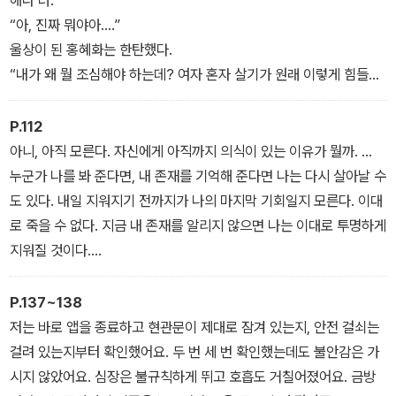
“아, 진짜 뭐야아….”
울상이 된 홍혜화는 한탄했다.
“내가 왜 뭘 조심해야 하는데? 여자 혼자 살기가 원래 이렇게 힘들
어?”
〈복층 집〉
P.112
아니, 아직 모른다. 자신에게 아직까지 의식이 있는 이유가 뭘까. …
누군가 나를 봐 준다면, 내 존재를 기억해 준다면 나는 다시 살아날 수
도 있다. 내일 지워지기 전까지가 나의 마지막 기회일지 모른다. 이대
로 죽을 수 없다. 지금 내 존재를 알리지 않으면 나는 이대로 투명하게
지워질 것이다.
〈분실〉
P.137~138
저는 바로 앱을 종료하고 현관문이 제대로 잠겨 있는지, 안전 걸쇠는
걸려 있는지부터 확인했어요. 두 번 세 번 확인했는데도 불안감은 가
시지 않았어요. 심장은 불규칙하게 뛰고 호흡도 거칠어졌어요. 금방