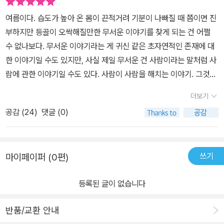
여름이다. 습도가 높아 온 몸이 끈적거려 기분이 나빠질 때 쯤이면 진
부하지만 등골이 오싹해질만한 무서운 이야기를 찾게 되는 건 어쩔
수 없나보다. 무서운 이야기라는 게 귀신 같은 초자연적인 존재에 대
한 이야기일 수도 있지만, 사실 제일 무서운 건 사람이라는 말처럼 사
람에 관한 이야기일 수도 있다. 사람이 사람을 해치는 이야기. 그것이
악의를 가지고서든, 아니든 상관없이.이시우 작가님의 <아래쪽>은
더보기
나도 익히 들어 본 적 있는 괴담을 주제로 한다. 하수도라는 게 문명의
공감 (
24
)
댓글 (0)
척도이자 아주 훌륭한 시설이긴 한데, 그 아래쪽을 다루는 사람들은
어떨까. 빛이 들어오지 않아 검은 밤보다 어둡고, 땅 위의 더러운 것들
을 씻어내려 회색보다 더한 잿빛을 띈 물이 흐르는 곳. 사람의 무의식
쓰기
마이페이퍼 (0편)
이 깊고 무섭듯, 그 곳 역시 깊고 무섭지 않을까. 김팀장과 박주사와
함께 땅 밑에 있는 하수관을 순찰(?)하는 일은 무서워보였다. 봉인지
등록된 글이 없습니다
를 붙이는 일이며, 각 번호가 붙은 관로를 지나면서 보이는 '위험' 팻
말이며, 뒤에서 들리는 발소리며, 위쪽과의 통신 중 지직거리는 소리
반품/교환 안내
하며... 외부와 단절된 아래쪽에는 무슨 일이 벌어지는 것일까. 땅 위