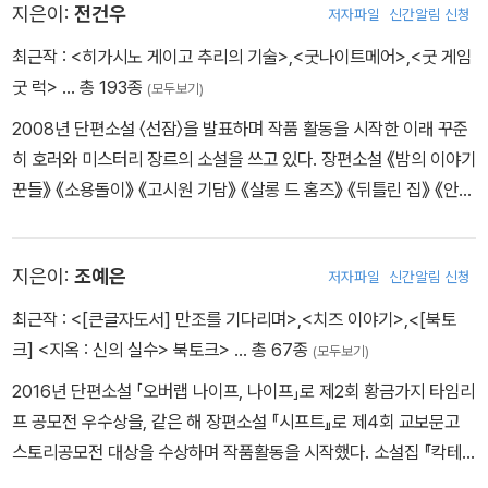
서 연 수백 회의 강연을 진행하고 있다.
지은이:
전건우
업에 입사한 뒤로는 화려한 스펙을 지닌 동료들에게 철저히 무시당한
저자파일
신간알림 신청
흥행 감독들의 등용문인 ‘미쟝센 단편영화제’에서 2회 연속 수상한
다. 외로움에 몸부림치던 미수는 선배로부터 ‘Not Alone’이라는 앱
주목 받는 신예이다. 허정 감독은 졸업 단편 <주희>로 올해 ‘미쟝센
최근작 :
<히가시노 게이고 추리의 기술>
,
<굿나이트메어>
,
<굿 게임
을 소개받고, 그 안에서 대화를 나누고 커뮤니티 활동에 열중하는 동
단편영화제’에서 심사위원 특별상을 수상했으며, 지난 2010년 단편
굿 럭>
… 총 193종
(모두보기)
안 예전의 활기를 되찾는다. 그 과정에서 만난 한 친구에 대한 호감은
영화 <저주의 기간>으로 ‘절대악몽’ 부문 최우수작품상을 수상한 바
2008년 단편소설 〈선잠〉을 발표하며 작품 활동을 시작한 이래 꾸준
미수의 목숨을 위협하는 사건으로 번진다.
있다. 충무로에 걸출한 대형 신인의 탄생을 알린 <숨바꼭질>의 허정
히 호러와 미스터리 장르의 소설을 쓰고 있다. 장편소설 《밤의 이야기
감독은 신인답지 않은 치밀한 연출력을 선보이는 동시에, 81년 생이
꾼들》 《소용돌이》 《고시원 기담》 《살롱 드 홈즈》 《뒤틀린 집》 《안개
〈보증금 돌려받기〉
라는 나이에 걸맞은 특유의 젊은 감각으로 전에 없던 새로운 스타일
미궁》 《듀얼》 《불귀도 살인 사건》 《슬로우 슬로우 퀵 퀵》 《촉법소년
성아가 사는 월세 집의 계약 기간이 끝나 간다. 대낮에는 해가 들지 않
의 충격 실화 스릴러를 탄생시켰다. 허정 감독은 현 시대의 사람들이
살인 사건》 《어제에서 온 남자》 《더 컬트》 《어두운 숲》 《죽은 집에
아 캄캄하고 한밤에는 유흥가가 가까워 시끄러운 집이다. 집주인에게
가장 무서워하는 것은 귀신이 아닌 누군가 나를 지켜보고 있지 않을
지은이:
조예은
저자파일
신간알림 신청
관한 기록》 《딜리버》 《닥터 아포칼립스》(공저), 소설집 《한밤중에
방을 빼겠다고 전한 성아는 보증금을 돌려받아 이사할 날을 기다린
까 하는 현실적인 두려움이라 이야기한다. 이와 같이 사람들의 무의
나 홀로》 《괴담수집가》 《금요일의 괴담회》 《죽지 못한 자들의 세상
최근작 :
<[큰글자도서] 만조를 기다리며>
,
<치즈 이야기>
,
<[북토
다. 그러나 집주인은 방이 나가지 않으면 보증금을 돌려줄 수 없다며
식 속에 잠재된 현실적인 두려움은 가장 가까운 ‘집’에서부터 시작된
에서》 등이 있다. 장편소설 《뒤틀린 집》이 영화, 《살롱 드 홈즈》가 드
크] <지옥 : 신의 실수> 북토크>
… 총 67종
악을 쓰고, 지방에 사는 엄마는 보증금 일부를 동생 학원비로 써야 한
다고 덧붙인다. 초인종 옆에 나타난 정체불명의 표식, 그리고 남의 집
(모두보기)
라마로 제작되었으며 《고시원 기담》은 영화 제작을 앞두고 있다.
다며 독촉하고, 집 앞 밤거리에서는 희뜩한 얼굴의 남녀 무리가 창밖
에 숨어사는 사람들. 허정 감독은 두 충격적인 실화에서 모티브를 얻
2016년 단편소설 「오버랩 나이프, 나이프」로 제2회 황금가지 타임리
을 내다보는 성아를 빤히 응시한다. 꼬일 대로 꼬인 상황에 둘러싸인
어 2013년 올 여름 대한민국을 뒤흔들 웰메이드 스릴러 <숨바꼭질>
프 공모전 우수상을, 같은 해 장편소설 『시프트』로 제4회 교보문고
성아는 분노를 차곡차곡 쌓아 간다.
을 완성시켰다. |FILMOGRAPHY| 장편영화 숨바꼭질 (2013) - 감
스토리공모전 대상을 수상하며 작품활동을 시작했다. 소설집 『칵테
독, 각본 | 소와 함께 여행하는 법(2010) - 연출부 // 단편영화 주희
일, 러브, 좀비』 『트로피컬 나이트』, 장편소설 『뉴서울파크 젤리장수