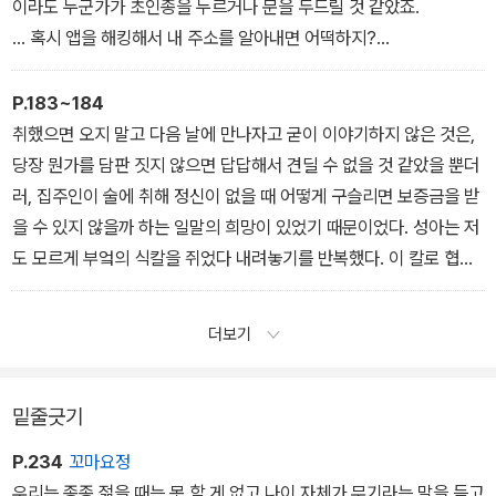
이라도 누군가가 초인종을 누르거나 문을 두드릴 것 같았죠.
… 혹시 앱을 해킹해서 내 주소를 알아내면 어떡하지?
아니, 애초에 나를 아는 사람이 지금껏 장난을 쳤던 거라면?
〈Not Alone〉
P.183~184
취했으면 오지 말고 다음 날에 만나자고 굳이 이야기하지 않은 것은,
당장 뭔가를 담판 짓지 않으면 답답해서 견딜 수 없을 것 같았을 뿐더
러, 집주인이 술에 취해 정신이 없을 때 어떻게 구슬리면 보증금을 받
을 수 있지 않을까 하는 일말의 희망이 있었기 때문이었다. 성아는 저
도 모르게 부엌의 식칼을 쥐었다 내려놓기를 반복했다. 이 칼로 협박
을 한다면, 가능할까? 헛웃음이 비어져 나왔다. 이렇게까지 매달려야
하는 자신이 한심하고 무력하게만 느껴졌다.
더보기
〈보증금 돌려받기〉
밑줄긋기
P.234
꼬마요정
우리는 종종 젊을 때는 못 할 게 없고 나이 자체가 무기라는 말을 듣고