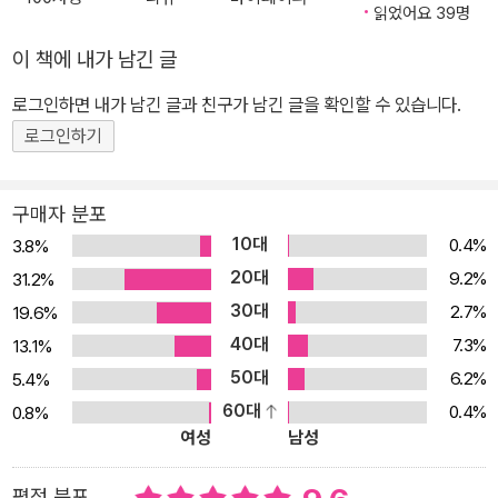
산다는 것이 알려지면 혹여 안 좋은 일이 생길까 봐 허술하게 만들어
읽었어요 39명
진 집 안에서 불안에 떤다. 수많은 사람과 얽혀 살면서도 마음 둘 곳을
이 책에 내가 남긴 글
찾지 못해 인터넷 커뮤니티를 떠돌지만, 화면 속 세상을 현실로 삼을
로그인하면 내가 남긴 글과 친구가 남긴 글을 확인할 수 있습니다.
수 없다는 사실을 잘 안다. 꿈에 조금이나마 다가가기 위해 주거 환경
과 인간관계와 생활 수준을 희생해 봐도 행복이 잡히기는커녕 더 멀
로그인하기
어질 뿐이다. 도시민이기에, 청년이기에 괴로워하는 이들의 손을 장
르 문법을 통해 맞잡고자 했다. 때로는 고통의 강도를 높이고 범위를
구매자 분포
늘려 강조하는 방식을, 때로는 두려움에 통쾌하게 맞서는 방식을, 때
10대
0.4%
3.8%
로는 누적된 아픔을 견디다 못해 일그러진 존재를 보여 주는 방식을
20대
9.2%
31.2%
택했다. 롤러코스터를 탄 뒤에 내딛는 땅이 이전보다 안전하게 느껴
30대
2.7%
19.6%
지듯, 《도시, 청년, 호러》의 마지막 장을 덮은 뒤 돌아본 독자들의 삶
40대
7.3%
13.1%
이 조금 덜 외롭기를 바란다.
50대
6.2%
5.4%
60대
0.4%
0.8%
여성
남성
평점 분포