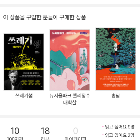
경우가 많다. 그러니 《도시, 청년, 호러》는 호러 독자가 기대하는 기
본적인 쾌감을 배경 설정을 통해 이미 준비해 두었다고 제목에서부터
이 상품을 구입한 분들이 구매한 상품
알리는 책인 셈이다. 호러 장르에 꾸준히 관심을 둔 독자라면 작가진
을 확인하고 반색할 수도 있다. 호러 콘텐츠의 부흥과 발전을 꾀하는
창작 그룹 ‘괴이학회’의 창립 멤버인 이시우 작가와 남유하 작가, 대형
커뮤니티 공포 게시판 활동을 바탕으로 열 권의 단편소설집을 출간하
며 혜성처럼 등장한 김동식 작가, 〈살인의 추억〉이 세웠던 국내 스릴
러 영화 관객 수 1위 기록을 무너뜨린 〈숨바꼭질〉을 통해 괴담과 현실
의 오싹한 접점을 포착한 허정 감독, 30년에 걸쳐 호러를 사랑했고
근 15년 동안 공포 소설을 써 온 전건우 작가, 지극히 현실적인 괴로
움과 상상에 기반한 섬뜩함을 매끄럽게 연결하는 조예은 작가까지,
쓰레기섬
뉴서울파크 젤리장수
흉담
상대적으로 척박했던 우리나라 공포 문학계에서 굳건한 존재감을 보
대학살
여 온 작가들이 한자리에 모였다. 가까운 곳에서 건네는 위로 ‘도시,
청년, 호러’는 공감을 위한 테마이기도 하다. 수록 작품들은 이 시대
젊은 세대의 아픔을 고스란히 투영한다. 우리는 노동의 의미를 배울
읽고 싶어요 9명
10
18
0
기회를 얻지 못한 채 알아주는 이 없는 일을 하다 스러진다. 여자 혼자
읽고 있어요 2명
100자평
리뷰
마이페이퍼