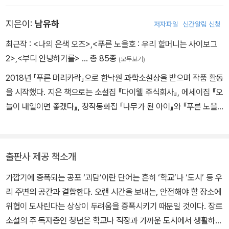
〈화면 공포증〉
(2013) - 감독 | 속아도 꿈결 (2011) - 감독 (2011 영화진흥위원회
대학살』 『스노볼 드라이브』 『테디베어는 죽지 않아』 『입속 지느러
남자친구와 영화관에 간 나는 기묘한 사건을 목격한다. 한 남자가 상
상반기 독립영화 제작지원작) | 저주의 기간 (2010) - 감독 | 사기꾼
지은이:
남유하
저자파일
신간알림 신청
미』 『적산가옥의 유령』, 연작 소설 『꿰맨 눈의 마을』, 단편소설 『만조
영이 시작되자마자 자리에서 일어나 스크린을 들이받고는 피범벅이
(들) (2008) - 각본 | 목소리 (2004) - 각본 | 하이스쿨 (2004) -
를 기다리며』 『토마토로 만들어줘』, 짧은 소설 『초승달 엔딩 클럽』 등
최근작 :
<나의 은색 오즈>
,
<푸른 노을호 : 우리 할머니는 사이보그
된 채 쓰러진 것이다. 웹상에는 그 남자가 화면 공포증에 걸렸으리라
각본 | 비둘기 (2004) - 각본 外 |AWARDS| 2013년 제12회 미쟝
을 썼다.
2>
,
<부디 안녕하기를>
… 총 85종
(모두보기)
는 추측이 떠돈다. 외국 네티즌의 정리에 따르면 화면 공포증의 증상
센 단편영화제 심사위원 특별상 - <주희> 연출 2011년 제4회 서울
2018년 「푸른 머리카락」으로 한낙원 과학소설상을 받으며 작품 활동
은 화면에 대한 불쾌감으로 시작되어 환청, 극도의 공포감을 거쳐 충
국제가족영상축제 최우수상 - <저주의 기간> 연출 2011년 제13회
을 시작했다. 지은 책으로는 소설집 『다이웰 주식회사』, 에세이집 『오
돌로 마무리된다. 화면을 많이 볼수록 발생 확률이 높아진다는데 현
서울국제청소년영화제 SIYFF관객상 - <저주의 기간> 연출 2010
늘이 내일이면 좋겠다』, 창작동화집 『나무가 된 아이』와 『푸른 노을
대사회의 일원이자 회사원인 내가 화면에서 벗어날 방도는 없다. 주
년 제9회 미쟝센 단편영화제 절대악몽 최우수작품상 - <저주의 기간
호: 우리 할머니는 사이보그 2』 등이 있다. 『다이웰 주식회사』에 수록
변에서 의심 증상을 보이는 사람이 늘어날수록 나는 불안감에 휩싸인
> 연출 2008년 인천영상위원회 시나리오 공모전 우수상 - <사기꾼
된 단편 「국립존엄보장센터」는 2019년 미국 SF 잡지 『클락스월드』
다.
(들)> 각본 2004년 nkino 시놉시스 공모전 우수상 - <목소리> 각
10월호에 번역, 소개되었다.
본 2004년 태창 시나리오 공모전 우수상 - <하이스쿨> 각본 2004
출판사 제공 책소개
년 춘천 애니메이션 페스티벌 애니메이션 시나리오 부문 우수상 - <
가깝기에 증폭되는 공포 ‘괴담’이란 단어는 흔히 ‘학교’나 ‘도시’ 등 우
비둘기> 각본
리 주변의 공간과 결합한다. 오랜 시간을 보내는, 안전해야 할 장소에
위협이 도사린다는 상상이 두려움을 증폭시키기 때문일 것이다. 장르
소설의 주 독자층인 청년은 학교나 직장과 가까운 도시에서 생활하는