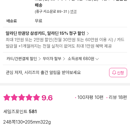
배송
(중구 서소문로 89-31 )
변경
배송료
무료
알라딘 만권당 삼성카드, 알라딘 15% 청구 할인
최대 1만원 또는 2만원 할인(전월 30만원 또는 60만원 이용 시) / 카드
발급월 +1개월까지는 전월 실적이 없어도 최대 1만원 혜택 제공
카드/간편결제 할인
무이자 할부
소득공제 680원
관심 저자, 시리즈의 출간 알림을 받아보세요
신청
9.6
100자평 10편
리뷰 18편
세일즈포인트
581
248쪽
130*205mm
322g