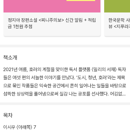
정지아 장편소설 <찌니주의보> 신간 알림 + 적립
한국문학 사랑
금 1천원 추첨
뷰 <지푸라
책소개
2021년 여름, 호러의 계절을 맞이한 독서 플랫폼 〈밀리의 서재〉 독자
들은 여섯 편의 서늘한 이야기를 만났다. ‘도시, 청년, 호러’라는 제목
으로 묶인 작품들은 익숙한 공간에서 흔히 일어나는 일들을 바탕으로
섬뜩한 상상력을 풀어냄으로써 실감 나는 공포를 선사했다. 어김없이
다시 찾아온 여름에 책으로 엮인 《도시, 청년, 호러》는 원초적인 두려
움이 불러일으키는 쾌감 너머로 인간의 어두운 욕망과 현대사회의 그
목차
늘을 짚는다.
이시우 〈아래쪽〉 7