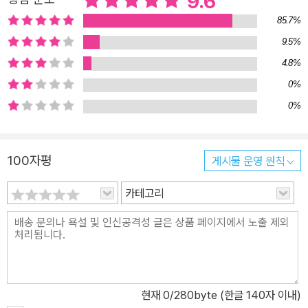
9.6
85.7%
9.5%
4.8%
0%
0%
100자평
게시물 운영 원칙
카테고리
현재
0
/280byte (한글 140자 이내)