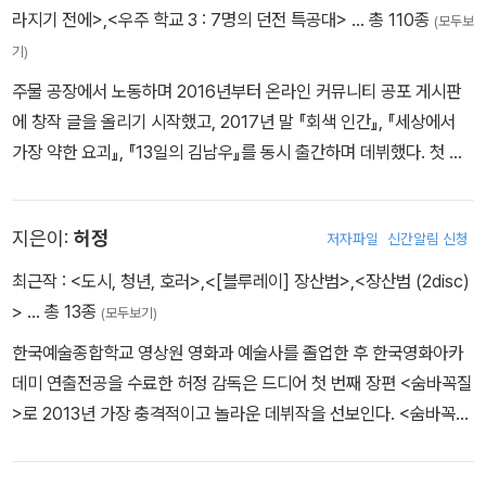
의눈 뽑아 마시다 자판기에 잡아먹힌 소년 아직도 학교에 있다」) 등이
싣는 단서들은 점차 늘어난다.
라지기 전에>
,
<우주 학교 3 : 7명의 던전 특공대>
… 총 110종
(모두보
대표작이다.
기)
〈분실〉
주물 공장에서 노동하며 2016년부터 온라인 커뮤니티 공포 게시판
6년째 공무원 시험을 준비 중인 석진은 생활비를 아끼기 위해 고시원
에 창작 글을 올리기 시작했고, 2017년 말 『회색 인간』, 『세상에서
에 들어간다. 낡디낡은 방에서 가장 신경 쓰이는 부분은 침대 쪽 벽에
가장 약한 요괴』, 『13일의 김남우』를 동시 출간하며 데뷔했다. 첫 소
있는 사람 크기만 한 얼룩이다. 얼룩 부근에서는 누군가 자그맣게 속
설집 『회색 인간』은 판매 40만 부를 돌파하며 출간 이래 스테디셀러
삭이는 소리까지 난다. 커터 칼을 동원해도 없어지지 않던 얼룩을 독
자리를 유지하고 있다. 이후 『양심 고백』, 『정말 미안하지만, 나는 아
성이 강하다는 용액으로 처리하고 개운해진 것도 잠시, 문제의 용액
지은이:
허정
저자파일
신간알림 신청
무렇지도 않았다』, 『하나의 인간, 인류의 하나』, 『살인자의 정석』, 『일
은 지워져서는 안 될 것들을 향해 퍼져 나간다. 그즈음부터 소유물을
주일 만에 사랑할 순 없다』, 『문어』, 『밸런스 게임』까지 총 10권의 ‘김
최근작 :
<도시, 청년, 호러>
,
<[블루레이] 장산범>
,
<장산범 (2disc)
계속해서 잃어버리게 된 석진은 상황을 되돌리고자 바삐 움직이기 시
동식 소설집’을 펴냈다. 현재까지 1,700편이 넘는 소설을 창작했으
>
… 총 13종
(모두보기)
작한다.
며, SDF 프로젝트 소설집 『성공한 인생』, 작법서 『초단편 소설 쓰
한국예술종합학교 영상원 영화과 예술사를 졸업한 후 한국영화아카
기』, 연작소설 『궤변 말하기 대회』, 초단편선 『인생 박물관』, 『보그나
〈Not Alone〉
데미 연출전공을 수료한 허정 감독은 드디어 첫 번째 장편 <숨바꼭질
르 주식회사』, 오디오드라마와 동시 제작된 단편집 『청부살인 협동조
미수는 경찰서에 찾아가 사람을 죽였다고 자백한다. 그리고 자신의
>로 2013년 가장 충격적이고 놀라운 데뷔작을 선보인다. <숨바꼭질
합』, 수필집 『무채색 삶이라고 생각했지만』 등을 펴냈다. 독자와의 소
살인이 정당방위였음을 설명하겠다며 긴 이야기를 꺼낸다. 미수는 본
>의 허정 감독은 <황해>의 나홍진 감독, <범죄와의 전쟁: 나쁜놈들
통을 최고의 즐거움으로 여기며, 전국 중고등학교, 도서관, 기업 등에
디 활달한 성격으로 늘 무리의 중심에 있었지만, 지방대 졸업 후 대기
전성시대>의 윤종빈 감독, <늑대소년>의 조성희 감독 등 대한민국