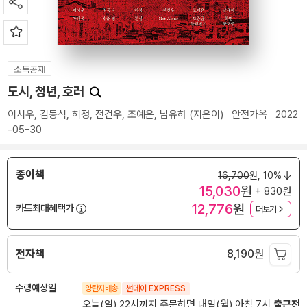
소득공제
도시, 청년, 호러
이시우
,
김동식
,
허정
,
전건우
,
조예은
,
남유하
(지은이)
안전가옥
2022
-05-30
종이책
16,700
원,
10%
15,030
원
+ 830원
12,776
원
카드최대혜택가
더보기
전자책
8,190
원
수령예상일
양탄자배송
썬데이 EXPRESS
오늘(일) 22시까지 주문하면 내일(월) 아침 7시
출근전