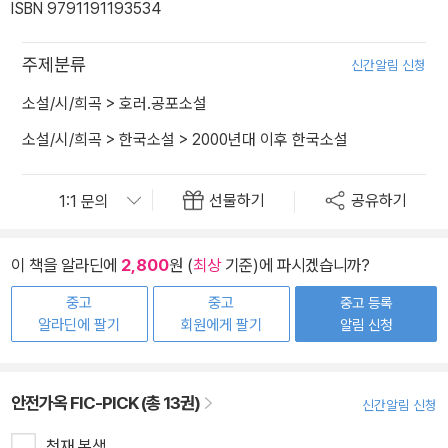
ISBN 9791191193534
주제분류
신간알림 신청
소설/시/희곡
>
호러.공포소설
소설/시/희곡
>
한국소설
>
2000년대 이후 한국소설
선물하기
공유하기
이 책을 알라딘에
2,800
원 (
최상
기준)에 파시겠습니까?
중고
중고
중고 등록
알라딘에 팔기
회원에게 팔기
알림 신청
안전가옥 FIC-PICK (총 13권)
신간알림 신청
천재 본색