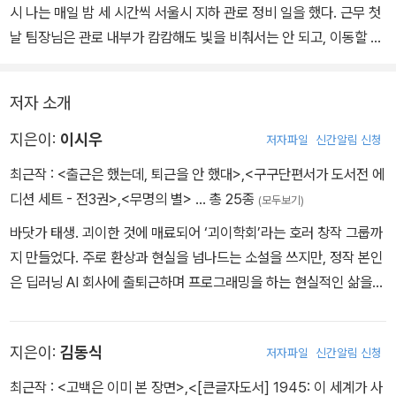
시 나는 매일 밤 세 시간씩 서울시 지하 관로 정비 일을 했다. 근무 첫
날 팀장님은 관로 내부가 캄캄해도 빛을 비춰서는 안 되고, 이동할 때
는 반드시 팀장님의 오른쪽 뒤에서 따라가야 하며, 무슨 소리가 들려
도 절대 뒤돌아보지 말아야 한다고 일러 준다. 그 이후 사람을 닮은 형
저자 소개
상이 기어와 기괴한 신음을 흘려도 애써 무시하며 일해 왔지만 결국
더는 모른 척할 수 없게 되는 날이 오고야 만다. 아래쪽에서 하는 일의
지은이:
이시우
저자파일
신간알림 신청
실체와 의미를 알게 된 것도 바로 그날이다.
최근작 :
<출근은 했는데, 퇴근을 안 했대>
,
<구구단편서가 도서전 에
디션 세트 - 전3권>
,
<무명의 별>
… 총 25종
(모두보기)
〈복층 집〉
바닷가 태생. 괴이한 것에 매료되어 ‘괴이학회’라는 호러 창작 그룹까
사회 초년생 혜화는 꿈에 그리던 복층 집을 월세로 구하면서 서울 독
지 만들었다. 주로 환상과 현실을 넘나드는 소설을 쓰지만, 정작 본인
립생활을 시작한다. 구질구질한 외관과는 달리 내부가 깔끔하게 리모
은 딥러닝 AI 회사에 출퇴근하며 프로그래밍을 하는 현실적인 삶을
델링된 새집에서 만족스럽게 지내던 혜화는 집들이 이후로 마음에 불
살고 있다. 장편소설 『이계리 판타지아』, 『과외활동』, 『신입사원』,
안을 품는다. 초대받은 친구들이 말하길 집주인이 영 변태 같고, 누군
『무명의 별』과 단편집 『넷이 있었다』를 출간했다. 극단적으로 길거나
가 맞은편 건물에서 혜화네 집을 엿보는 듯하다는 것이다. 집이 안전
지은이:
김동식
저자파일
신간알림 신청
짧은 제목의 단편들로 여러 앤솔러지에 참여하고 있으며 『단편들, 한
한 장소가 아닐지 모른다는 혜화의 의심은 물건의 위치가 자기도 모
국 공포 문학의 밤』(「이화령」), 『출근은 했는데, 퇴근을 안 했대』(「솔
르게 바뀐 것 같다고 느낀 이후 더욱 심각해지고, 불길한 예감에 힘을
최근작 :
<고백은 이미 본 장면>
,
<[큰글자도서] 1945: 이 세계가 사