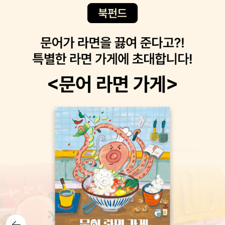
외롭게 만드는 것이 말이다. 석진은 공무원 시험에 합격해 효도도 하
고 친하게 지내던 친구들과 연락도 하고 싶었다. 하지만 현실은 돈이
없어서 허름한 고시원에서 커다란 얼룩을 보면서도 보다 깨끗한 곳으
로 이사가지 못하고, 돈이 없어서 비싼 강의를 불법적인 경로로 보는
바람에 금융정보까지 털리는 지경에 이른다. 아, 그 적금은 엄마가 보
이스피싱을 당한건가? 연락이 안 되는 석진 때문에? 커다란 얼룩은
석진의 영혼에도 자국을 남기는 것 같았고, 옆방 아저씨가 준 용액은
석진마저 지워버리는 것 같다. 이 세상에서 나라는 존재를 증명하려
면 무엇이 있어야할까. 이렇게 잊혀진 사람들은 누가 찾아줄 수 있을
까.전건우 작가님의 <Not Alone>은 한 편의 스릴러 영화 같았다.
나미수는 좋은 회사에 취직했지만 회식 자리에서 이사님을 성대모사
하는 바람에 혼자가 된다. 누군가를 바보 만드는 건 나쁘지만, 상사를
성대모사한 건 나름 풍자로 넘어가 줄 수도 있지 않을까 싶지만, 사람
들은 모두 그녀를 피한다. 너무나 외로웠던 나미수는 'Not Alone'이
라는 앱을 알게 되면서 서서히 중독되기 시작한다. 그 앱은 요즘 심각
한 그루밍 범죄의 한 단면도 보여준다. 닉네임의 뜻을 알아주고, 이야
뒤로가