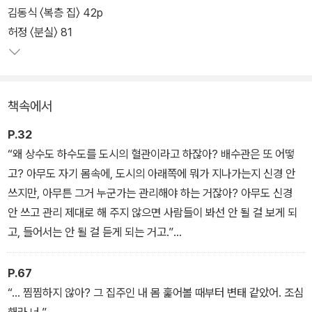
안전가옥의 옴니버스 픽션 시리즈 FIC-PICK의 특색은 이 시대의 독
김동식 〈복층 집〉 42p
자들에게 흥미롭고도 유의미하게 다가갈 수 있는 테마와, 그 테마를
허정 〈분실〉 81
매력적으로 구현해 내는 믿음직한 작가진을 만날 수 있다는 것이다.
《도시, 청년, 호러》에 참여한 작가들은 호러 장르가 큰 주목을 받지
못했던 시절부터 꾸준히 공포 콘텐츠를 창작해 왔다. 짜릿한 공포감
책속에서
을 매개로 타인에 대한 공감과 세계에 대한 이해의 폭을 넓히는 웰메
이드 호러 특유의 매력이 수록 작품 전반에 존재하는 이유다.
P.32
“왜 상수도 하수도를 도시의 혈관이라고 하잖아? 배수관은 또 어떻
고? 아무도 자기 몸속에, 도시의 아래쪽에 뭐가 지나가는지 신경 안
쓰지만, 아무튼 그거 누군가는 관리해야 하는 거잖아? 아무도 신경
안 쓰고 관리 제대로 해 주지 않으면 사람들이 봐선 안 될 걸 보게 되
고, 들어서는 안 될 걸 듣게 되는 거고.”
〈아래쪽〉
P.67
“… 찜찜하지 않아? 그 집주인 내 몸 훑어볼 때부터 변태 같았어. 조심
해라 너.”