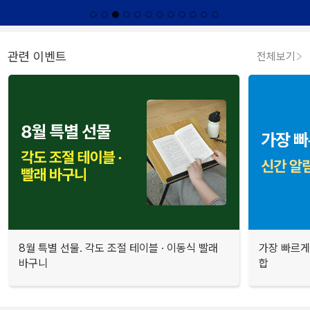
관련 이벤트
전체보기
8월 특별 선물. 각도 조절 테이블 · 이동식 빨래
가장 빠르게
바구니
합