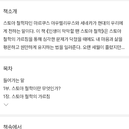
책소개
스토아 철학자인 마르쿠스 아우렐리우스와 세네카가 현대의 우리에
게 전하는 말이다. 이 책 《인생이 막막할 땐 스토아 철학》은 스토아
철학의 가르침을 통해 심각한 문제가 닥쳤을 때에도 내 마음과 삶을
평온하고 원만하게 유지하는 법을 일러준다. 오랜 세월이 흘렀지만
놀랄만치 현대적인 스토아 철학 속에서 독자들은 나 자신을 잘 다스
리는 방법, 폭풍 같은 시련이 닥쳤을 때 평정심을 유지하고 정서를 회
목차
복하는 방법을 배울 수 있다. 배운 것을 삶에 적용할 수만 있다면 우리
는 주변 일에 흔들리거나 타인 때문에 화내고 괴로워하지 않아도 될
들어가는 말
것이다.
1부. 스토아 철학이란 무엇인가?
1장. 스토아 철학의 가르침
저자인 요나스 잘츠게버는 스토아 철학의 가르침은 비교적 접하기 쉬
우나 이 철학의 요점을 정리해 보여주는 책이 없다는 데 아쉬움을 느
껴, 스토아 철학의 지혜를 이해하기 쉽게 실용적으로 보여주고자 했
책속에서
다. 1부에서는 철학의 가르침과 역사, 주요 철학자들, 저자가 구상한