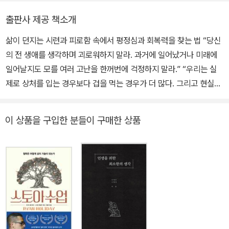
파고들었다. 스토아 철학 관련 책을 수없이 읽어보아도 스토아 철학
출판사 제공 책소개
이 정확히 무엇인지를 설명하는 자료가 부족했다. 그래서 저자는 스
토아 철학의 개요를 파악하게 해주는 이 책을 열정적으로 집필하며,
삶이 던지는 시련과 피로함 속에서 평정심과 회복력을 찾는 법 “당신
삶의 본보기가 될 만한 지혜를 담으려 애썼다. 무엇보다 독자들이 행
의 전 생애를 생각하며 괴로워하지 말라. 과거에 일어났거나 미래에
복한 삶을 찾길 바라면서.
일어날지도 모를 여러 고난을 한꺼번에 걱정하지 말라.” “우리는 실
제로 상처를 입는 경우보다 겁을 먹는 경우가 더 많다. 그리고 현실보
다는 상상으로 더 고통을 받는다.” “걱정이 덜한 시기에 스트레스가
심해질 때를 대비해 미리 강해져야 한다. 필요할 때 똑같이 할 수 있으
이 상품을 구입한 분들이 구매한 상품
려면, 실제 위기가 닥쳤을 때 움찔하지 않으려면, 미리 훈련해야 한
다.” 스토아 철학자인 마르쿠스 아우렐리우스와 세네카가 현대의 우
리에게 전하는 말이다. 이 책 《인생이 막막할 땐 스토아 철학》은 스토
아 철학의 가르침을 통해 심각한 문제가 닥쳤을 때에도 내 마음과 삶
을 평온하고 원만하게 유지하는 법을 일러준다. 오랜 세월이 흘렀지
만 놀랄만치 현대적인 스토아 철학 속에서 독자들은 나 자신을 잘 다
스리는 방법, 폭풍 같은 시련이 닥쳤을 때 평정심을 유지하고 정서를
회복하는 방법을 배울 수 있다. 배운 것을 삶에 적용할 수만 있다면 우