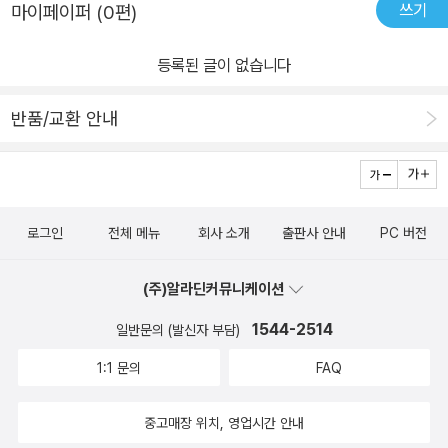
쓰기
마이페이퍼 (0편)
다’ 해석하지 않으려 애쓰면 나는 곧 평정심을 되찾을 수 있게 된다.
물론 쉽지 않은 일이지만 이러한 실천을 위하여 고통을 판단하지 말
등록된 글이 없습니다
기, 분노하는 대신 평온해지기로 결정하기, 두려움에 익숙해질 때까
지 이를 회피하지 말고 이성적으로 차분하게 생각하기, 통제할 수 없
반품/교환 안내
는 일들을 기대하지 말고 통제할 수 있는 일을 위해 노력하기, 지금 이
순간에 집중하기, 타인의 입장이 되어보기, 모욕은 잊고 모범 보이기
등의 원칙과 방법이 마련되어 있으니 독자들은 천천히 여유를 가지고
따라 가면 된다. 에픽테토스가 말했듯이, 우리는 비참하게 난파당할
로그인
전체 메뉴
회사 소개
출판사 안내
PC 버전
수도 있다. 괴로운 월요일 아침이 오는 것을 막을 수 없듯이. 그러니
우리는 삶을 평온하게 이끌어가는 연습을 해야 한다. 부담 갖지 말고
(주)알라딘커뮤니케이션
이 책에서 제시한 방법들을 인생이 막막해지는 순간마다 기억하려 애
1544-2514
쓴다면 내 삶이 덜 흔들리는 길, 내 감정이 덜 요동치는 길로 어느 새
일반문의 (발신자 부담)
접어들 수 있을 것이다.
1:1 문의
FAQ
중고매장 위치, 영업시간 안내