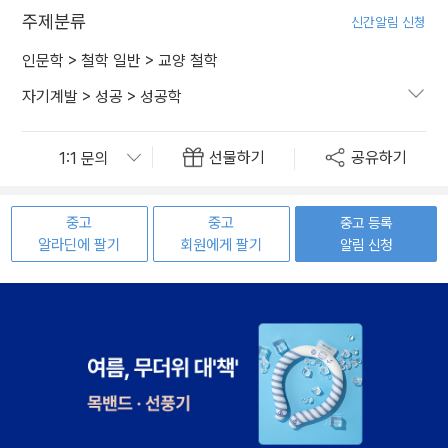
주제분류
신간알림 신청
인문학
>
철학 일반
>
교양 철학
자기계발
>
성공
>
성공학
선물하기
공유하기
중고
중고
중고 등록
알라딘에 팔기
회원에게 팔기
알림 신청