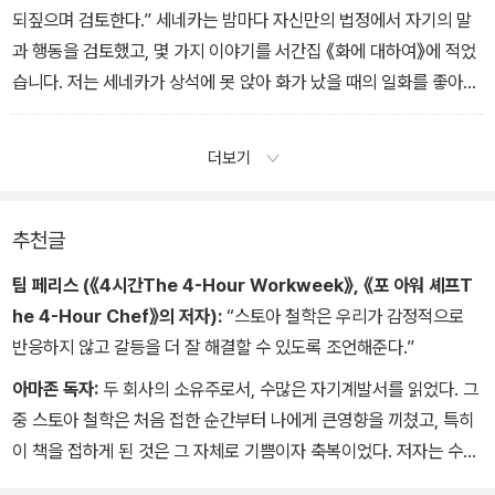
되짚으며 검토한다.” 세네카는 밤마다 자신만의 법정에서 자기의 말
과 행동을 검토했고, 몇 가지 이야기를 서간집 《화에 대하여》에 적었
습니다. 저는 세네카가 상석에 못 앉아 화가 났을 때의 일화를 좋아합
니다. 자리를 정해준 주인과 상석에 앉은 손님들에게 화를 내며 저녁
을 보냈던 세네카는 일기에 이렇게 기록했습니다. “너는 정신이 나갔
더보기
구나, 너의 무게를 지탱하는 의자가 어떤 종류였든 뭐가 달라진다는
말인가?”
추천글
팀 페리스 (《4시간The 4-Hour Workweek》, 《포 아워 셰프T
he 4-Hour Chef》의 저자):
“스토아 철학은 우리가 감정적으로
반응하지 않고 갈등을 더 잘 해결할 수 있도록 조언해준다.”
아마존 독자:
두 회사의 소유주로서, 수많은 자기계발서를 읽었다. 그
중 스토아 철학은 처음 접한 순간부터 나에게 큰영향을 끼쳤고, 특히
이 책을 접하게 된 것은 그 자체로 기쁨이자 축복이었다. 저자는 수세
기에 걸친 멋진 철학을 이 한 권에 간결하게 정리해냈고, 스토아 철학