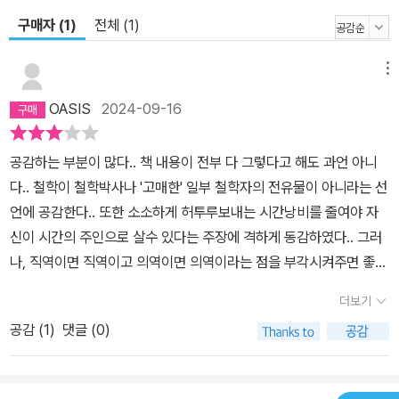
처럼 매일 삶이라는 훈련장에 나와서 이러한 원칙들을 연습하라고 말
구매자 (1)
전체 (1)
한다. 그리고 훈련법으로 자발적으로 불편해지기, 죽음에 대해 깊이
생각해보기, 아침에 하루를 준비하는 일과를 꾸리기, 저녁에 하루를
메뉴
평가하기, 본보기 정하기, 불필요한 일 없애기 등을 제안했다. 한 가지
OASIS
2024-09-16
특기할 만한 것은 ‘부정적 시각화’(Negative visualization)이다.
이는 나쁜 일을 예측하고 그려보는 상상력 훈련으로, 이런 훈련으로
공감하는 부분이 많다.. 책 내용이 전부 다 그렇다고 해도 과언 아니
우리는 침착성을 유지하고 삶에 어떤 일이 닥치더라도 효과적으로 대
다.. 철학이 철학박사나 '고매한' 일부 철학자의 전유물이 아니라는 선
처할 준비를 할 수 있다. 세네카의 말을 기억하자. “행운의 여신은 예
언에 공감한다.. 또한 소소하게 허투루보내는 시간낭비를 줄여야 자
상하지 못하는 사람들에게 크게 부담을 지운다. 항상 경계하며 세심
신이 시간의 주인으로 살수 있다는 주장에 격하게 동감하였다.. 그러
하게 살피는 사람이 잘 견딘다.” 삶이 순조롭게 흘러가고 있으면 스토
나, 직역이면 직역이고 의역이면 의역이라는 점을 부각시켜주면 좋겠
아 철학의 원칙으로 살아가기 쉽지만 삶이, 그리고 다른 사람들이 우
다. 철학 책인데 굳이 직역이 필요한가? 의미 중심으로 뜻을 전해도
리에게 타격을 가하면 우리가 훈련했던 것들은 곧장 시험대에 오른
더보기
아무런 문제가 없지 않을까한다.. 어색한 번역으로 인해 읽기 불편한
다. 마이크 타이슨은 “한 대 얻어맞기 전까지는 누구에게나 그럴싸한
공감 (
1
)
댓글 (0)
문장이 여럿 있다.. 나만 그런가??
계획이 있다”고 하지 않았던가? 스토아 철학은 내 마음이 괴로워지는
것은 나를 괴롭히는 ‘외부의 일’이 아니라 그 일에 대한 나의 ‘해석’ 때
문이라고 말한다. 어떤 문제와 사건이 닥치든 그것을 ‘힘들다’ ‘괴롭