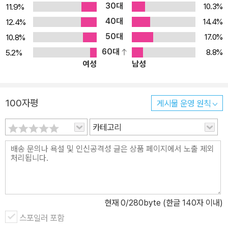
30대
10.3%
11.9%
은 인간의 마음을 탐구했고 중요한 심리적 통찰력을 많이 갖추었다.
40대
14.4%
12.4%
스토아 철학은 인생이 막막해질 때 분노, 두려움, 슬픔 같은 안 좋은
50대
17.0%
10.8%
감정을 다스려 고통을 최소화하도록 해준다. 예를 들어 그들은 모욕
60대
8.8%
5.2%
적인 말이 해로운 이유는 그 내용 때문이 아니라 모욕적인 말에 대한
여성
남성
사람들의 해석 때문이라는 사실을 깨달았다. 스토아학파가 인간의 마
음을 이해하고 부정적 감정을 방지하며 처리하는 방법을 발전시킨 것
은 현대의 긍정심리학과도 연결된다. 아무리 좋은 철학도 못 쓰면 무
100자평
게시물 운영 원칙
용지물! 실전 원칙 55가지로 삶에 철학을 적용하라 세네카는 우리를
집어 삼키는 강렬한 부정적 감정에 대해 이렇게 말했다. “분노에 휩쓸
카테고리
리기 시작하면 건전한 상태로 다시 돌아가기가 어렵다. 정념이 마음
에 자리 잡도록 허용된다면 이성은 쓸모가 없어지기 때문이다.” 또 세
네카는 우리 삶을 평온하게 이끄는 철학의 힘에 대해 이렇게 말했다.
“운명의 타격을 둔하게 하는 철학의 힘은 믿을 수 없을 정도로 강하
다. 어떤 무기도 철학을 점령할 수 없다. 철학은 잘 보호되어 있고 뚫
현재
0
/280byte (한글 140자 이내)
리지 않는다. 철학은 무기의 힘을 무력화하고 철학을 감싸는 보호막
스포일러 포함
의 느슨한 구김살로도 무기를 막아낸다. 마치 무기가 해를 끼칠 힘이