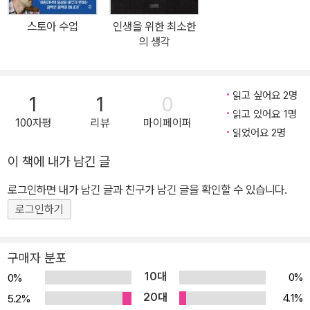
리는 주변 일에 흔들리거나 타인 때문에 화내고 괴로워하지 않아도
스토아 수업
인생을 위한 최소한
될 것이다. 저자인 요나스 잘츠게버는 스토아 철학의 가르침은 비교
의 생각
적 접하기 쉬우나 이 철학의 요점을 정리해 보여주는 책이 없다는 데
아쉬움을 느껴, 스토아 철학의 지혜를 이해하기 쉽게 실용적으로 보
여주고자 했다. 1부에서는 철학의 가르침과 역사, 주요 철학자들, 저
읽고 싶어요 2명
1
1
0
자가 구상한 ‘스토아 철학의 행복 삼각형’으로 제시된 핵심 원리 등을
읽고 있어요 1명
100자평
리뷰
마이페이퍼
개관한다. 이론 수업을 마치고 윈드서퍼가 바다로 뛰어들듯이, 2부는
읽었어요 2명
우리가 철학을 일상생활에 적용해볼 수 있게 하는 실제적인 조언과
이 책에 내가 남긴 글
원칙들로 가득하다. ‘살아갈 힘을 어디에서 얻을까?’ ‘어떻게 두려움
로그인하면 내가 남긴 글과 친구가 남긴 글을 확인할 수 있습니다.
과 마주해야 할까?’ ‘일이 힘들고 귀찮을 때는 어떻게 할까?’ ‘반복되
는 우울한 감정은 어떻게 이겨내야 할까?’ 학교에서 가르치는 교과목
로그인하기
들은 우리가 살면서 겪는 문제들에 대비하고 대응할 수 있게 해주지
않는다. 고대의 철학 학교에서는 배울 수 있었던 삶의 기술을, 더욱 복
구매자 분포
잡한 시절을 살아가는 현대인들은 배우지 못한다. 우리에게는 삶을
10대
0%
0%
이끌어줄 철학이 필요하다. 스토아학파의 한 사람인 에픽테토스가
20대
4.1%
5.2%
“철학 학교는 일종의 진료소와 같다”라고 말했듯이, 스토아 철학자들