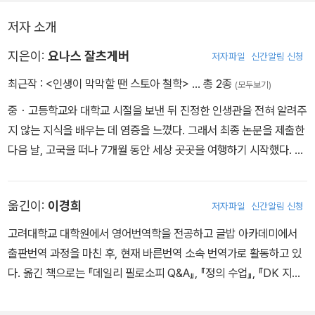
의 본질을 이해하게 해준다. 가장 중요한 것은, 우리가 스토아 철학으
저자 소개
로부터 배운 것을 일상생활에 적용하게 해준다는 것이다.
지은이:
요나스 잘츠게버
저자파일
신간알림 신청
최근작 :
<인생이 막막할 땐 스토아 철학>
… 총 2종
(모두보기)
중・고등학교와 대학교 시절을 보낸 뒤 진정한 인생관을 전혀 알려주
지 않는 지식을 배우는 데 염증을 느꼈다. 그래서 최종 논문을 제출한
다음 날, 고국을 떠나 7개월 동안 세상 곳곳을 여행하기 시작했다. 집
으로 돌아왔을 때는 ‘살면서 내가 무엇을 하고 싶은가?’를 확신할 수
있기를 바랐으나 그 바람은 해결되지 못했고, 새로운 문제와 직면했
옮긴이:
이경희
저자파일
신간알림 신청
다. ‘어쩌면 나는 어떻게 살아야 하는가에 관한 교육을 받지 못했던 것
이 아닐까?’라는 문제였다. 학교에서는 수학, 물리학, 화학, 생물학은
고려대학교 대학원에서 영어번역학을 전공하고 글밥 아카데미에서
가르치면서 힘든 상황에 대처하는 방법에 대해서는 전혀 가르치지 않
출판번역 과정을 마친 후, 현재 바른번역 소속 번역가로 활동하고 있
는다. 하지만 고대 세계의 철학 학교에서는 사람들에게 살아가는 방
다. 옮긴 책으로는 『데일리 필로소피 Q&A』, 『정의 수업』, 『DK 지도
법을 가르쳤다. 이런 학교들은 이제 존재하지 않지만 현대인들에게는
로 보는 세계사』, 『소크라테스 카페』, 『인생이 막막할 땐 스토아철
사는 법을 가르쳐주는 철학이 많이 필요하다고 느껴 스토아 철학에
학』, 『발견자들 1, 2, 3』, 『철학의 책』, 『심리의 책』등이 있다.