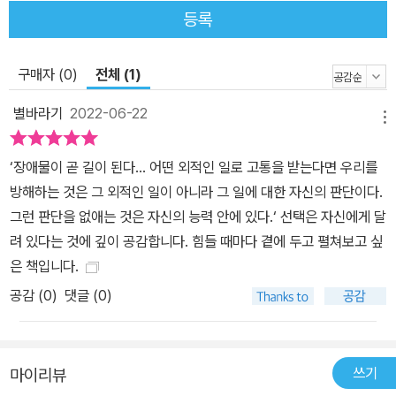
등록
없었던 것처럼.” 철학, 특히 스토아 철학은 폭풍처럼 널뛰는 감정으로
부터 나를 감싸는 보호막이 될 수 있다. 하지만 어떻게? 저자는 “미안
하게도 비결은 없다”고 말하면서도, 힘든 상황에 대처할 준비를 하는
구매자 (0)
전체 (1)
데 유용한 구체적인 원칙들을 마련해두었다며 회복력, 자신감, 평정
별바라기
2022-06-22
심을 얻게 해줄 55가지 실전 원칙을 제시한다. □ 죽음에 대해 깊이
메뉴
생각해보라 □ 자발적으로 불편해져라 □ 불필요한 일을 없애라 □
‘장애물이 곧 길이 된다... 어떤 외적인 일로 고통을 받는다면 우리를
시간을 평가하라 □ 분노보다 용기와 침착함을 선택하라 □ 내 기대
방해하는 것은 그 외적인 일이 아니라 그 일에 대한 자신의 판단이다.
치를 탓하라 □ 평정심을 되찾아라 □ 지금 이 순간에 집중하라 □ 선
그런 판단을 없애는 것은 자신의 능력 안에 있다.‘ 선택은 자신에게 달
을 행하고 선한 사람이 되어라 □ 삶을 훈련으로 여겨라 □ 나 자신 외
려 있다는 것에 깊이 공감합니다. 힘들 때마다 곁에 두고 펼쳐보고 싶
에는 판단하지 말라 등. 이 원칙들은 크게 세 가지로 나뉜다. 첫째는
은 책입니다.
우리가 혼자 힘으로 할 수 있는 ‘준비 단계의 원칙’이다. 이 원칙들은
우리가 삶의 도전에 대처할 수 있도록 만들어주며, 약간 시간을 들여
공감 (
0
)
댓글 (0)
훈련하면 언제 어디서든 행할 수 있다. 두 번째는 ‘삶의 힘든 상황을
이겨내기 위한 원칙’으로, 스트레스를 받는 순간들 속에서 자신을 극
복하는 방법이다. 세 번째는 ‘힘든 인간관계를 위한 원칙’으로, 날 힘
쓰기
마이리뷰
들게 하는 사람들을 다루는 방법이다. 저자는 시합을 앞둔 프로선수