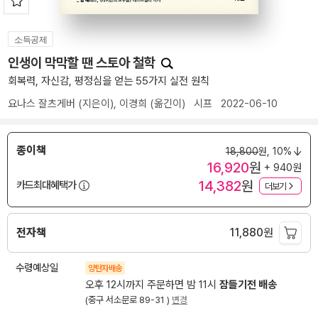
소득공제
인생이 막막할 땐 스토아 철학
회복력, 자신감, 평정심을 얻는 55가지 실전 원칙
요나스 잘츠게버
(지은이),
이경희
(옮긴이)
시프
2022-06-10
종이책
18,800
원,
10%
16,920
원
+ 940원
14,382
원
카드최대혜택가
더보기
전자책
11,880
원
수령예상일
양탄자배송
오후 12시까지 주문하면 밤 11시
잠들기전 배송
(중구 서소문로 89-31 )
변경