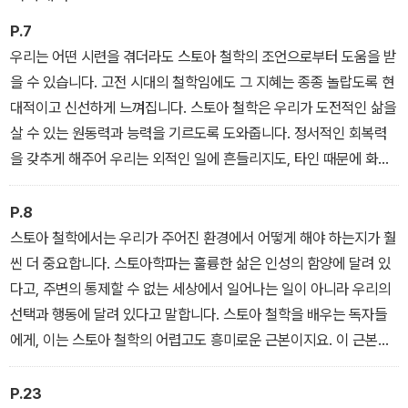
‘스토아 철학의 행복 삼각형’으로 제시된 핵심 원리 등을 개관한다. 이
P.7
론 수업을 마치고 윈드서퍼가 바다로 뛰어들듯이, 2부는 우리가 철학
우리는 어떤 시련을 겪더라도 스토아 철학의 조언으로부터 도움을 받
을 일상생활에 적용해볼 수 있게 하는 실제적인 조언과 원칙들로 가
을 수 있습니다. 고전 시대의 철학임에도 그 지혜는 종종 놀랍도록 현
득하다.
대적이고 신선하게 느껴집니다. 스토아 철학은 우리가 도전적인 삶을
살 수 있는 원동력과 능력을 기르도록 도와줍니다. 정서적인 회복력
을 갖추게 해주어 우리는 외적인 일에 흔들리지도, 타인 때문에 화를
내지도 않게 될 거예요. 스토아 철학은 또한 우리 자신을 잘 다스리는
방법, 폭풍 같은 시련이 닥칠 때 평정심을 유지할 방법을 알려줍니다.
P.8
그리고 결정을 내릴 수 있게 해, 그에 따라 일상생활을 대담하면서도
스토아 철학에서는 우리가 주어진 환경에서 어떻게 해야 하는지가 훨
단순하게 꾸릴 수 있도록 도와줄 것입니다.
씬 더 중요합니다. 스토아학파는 훌륭한 삶은 인성의 함양에 달려 있
다고, 주변의 통제할 수 없는 세상에서 일어나는 일이 아니라 우리의
선택과 행동에 달려 있다고 말합니다. 스토아 철학을 배우는 독자들
에게, 이는 스토아 철학의 어렵고도 흥미로운 근본이지요. 이 근본은
우리에게 책임감을 느끼게 해주고, 삶에 최선을 다하지 못할 변명을
못 대게 만듭니다.
P.23