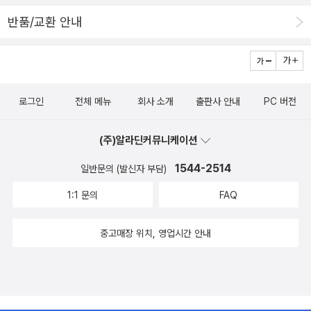
을 선택해주기가 쉽지 않네요. 그럴 때 눈에 들어온 책이 <THE GO
반품/교환 안내
OD DINOSAUR> The Junior Novelization이었습니다. 가볍고
한 손에 들어오는 적당한 크기에, 너무 두껍지도 않은,그런 책이에
요. 부담없이 시간 날 때마다 손에 들고 읽었으면~ 해서요. 소설이
지만 아주 작지 않은 글자 크기가 맘에 들고, 페이지, 페이지마다 일러
로그인
전체 메뉴
회사 소개
출판사 안내
PC 버전
스트가 그려져 있어 좋아요. 영어를 정말 정말 싫어하고 잘 못하는 지
은맘이지만...첫 두세 장을 시도해 봅니다. 원래 독해라는 것이 그렇듯
(주)알라딘커뮤니케이션
이 모르는 단어가 좀 있어도 넘어가 봅니다. 'The raging fireball d
arted right past Earth-just missing it.''Down below, the din
1544-2514
일반문의 (발신자 부담)
osaurs stopped chewing for a breif moment as they watch
1:1 문의
FAQ
ed the bright silver streak of light shoot across the night sk
y.' 공룡 멸종설은 여러가지가 있죠. 그 중 소행성과의 충돌로 인한 충
중고매장 위치, 영업시간 안내
격으로 공룡이 사라진 것이 아닐까... 하는 가설이가장 신빙성이 높다
고 들었습니다. 그러니까 <굿 다이노>는 그 가설을 이용했네요.소행
성이 다가왔지만... 충돌하지 않고 비껴간 것으로요. 공룡은 멸종하지
않았고, 계속 진화하여 농사를 짓고 문화를 갖게 되죠.그러다 인류의