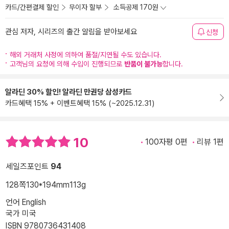
카드/간편결제 할인
무이자 할부
소득공제 170원
관심 저자, 시리즈의 출간 알림을 받아보세요
신청
해외 거래처 사정에 의하여 품절/지연될 수도 있습니다.
고객님의 요청에 의해 수입이 진행되므로
반품이 불가능
합니다.
알라딘 30% 할인! 알라딘 만권당 삼성카드
카드혜택 15% + 이벤트혜택 15% (~2025.12.31)
10
100자평 0편
리뷰 1편
세일즈포인트
94
128쪽
130*194mm
113g
언어 English
국가 미국
ISBN 9780736431408