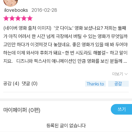
ilovebooks
2016-02-28
(네이버 영화 출처 이미지) '굿 다이노' 영화 보셨나요? 저희는 둘째
가 아직 어려서 한 시간 넘게 극장에서 버틸 수 있는 영화가 무엇일까
고민만 하다가 이것저것 다 놓쳤네요. 좋은 영화가 있을 때 봐 두어야
하는데 이제 와서야 후회가 돼요~한 번 시도라도 해볼걸~ 하고 말이
지요. 디즈니와 픽스사의 애니메이션인 만큼 영화를 보신 분들께 아
주 좋은 평점을 받고 있네요. 감동과 웃음, 슬픔까지 고루 갖추고 있
더보기
고 뻔한 결말로 가는 길이 다 보이지만 개성 있는 캐릭터들로 인해 결
공감 (
4
)
댓글 (0)
코 뻔하지 않다고요. 첫째가 영어학원을 쉬고 있는지 벌써 3개월. 고
정된 영어 공부가 아닌, 스스로 하는 영어 공부가 되었으면~ 해서영
어 책을 좀 읽었으면 했습니다. 그런데 집에 자기 수준에 꼭 맞는 책이
쓰기
마이페이퍼 (0편)
없다지 뭐예요? 영어 그림책은 좀 많았는데 아이 실력이 업그레이
드 되는 건 생각지 않고그 이후로는 영어 책은 업그레이드 시켜주지
등록된 글이 없습니다
않았네요. 어떤 책이 적당할지~영어에 문외한인 엄마로서는 직접 책