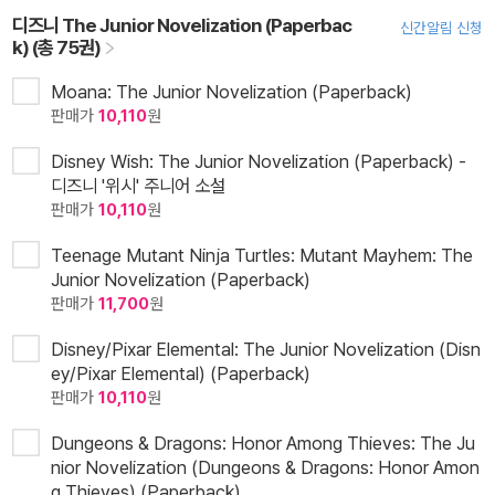
디즈니 The Junior Novelization (Paperbac
신간알림 신청
k) (총 75권)
Moana: The Junior Novelization (Paperback)
판매가
10,110
원
Disney Wish: The Junior Novelization (Paperback) -
디즈니 '위시' 주니어 소설
판매가
10,110
원
Teenage Mutant Ninja Turtles: Mutant Mayhem: The
Junior Novelization (Paperback)
판매가
11,700
원
Disney/Pixar Elemental: The Junior Novelization (Disn
ey/Pixar Elemental) (Paperback)
판매가
10,110
원
Dungeons & Dragons: Honor Among Thieves: The Ju
nior Novelization (Dungeons & Dragons: Honor Amon
g Thieves) (Paperback)