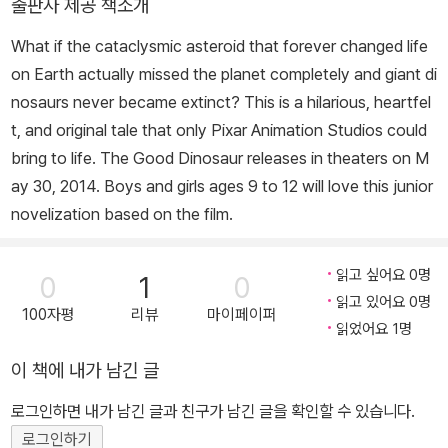
출판사 제공 책소개
What if the cataclysmic asteroid that forever changed life
on Earth actually missed the planet completely and giant di
nosaurs never became extinct? This is a hilarious, heartfel
t, and original tale that only Pixar Animation Studios could
bring to life. The Good Dinosaur releases in theaters on M
ay 30, 2014. Boys and girls ages 9 to 12 will love this junior
novelization based on the film.
읽고 싶어요 0명
0
1
0
읽고 있어요 0명
100자평
리뷰
마이페이퍼
읽었어요 1명
이 책에 내가 남긴 글
로그인하면 내가 남긴 글과 친구가 남긴 글을 확인할 수 있습니다.
로그인하기