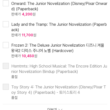
Onward: The Junior Novelization (Disney/Pixar Onwar
d) (Paperback)
판매가
4,200
원
Lady and the Tramp: The Junior Novelization (Paperb
ack)
판매가
11,700
원
Frozen 2: The Deluxe Junior Novelization 디즈니 겨울
왕국2 디럭스 주니어 노벨 (Hardcover)
판매가
10,450
원
Hsmtmts: High School Musical: The Encore Edition Ju
nior Novelization Bindup (Paperback)
품절
Toy Story 4: The Junior Novelization (Disney/Pixar T
oy Story 4) (Paperback) - 토이스토리 4
품절
더보기