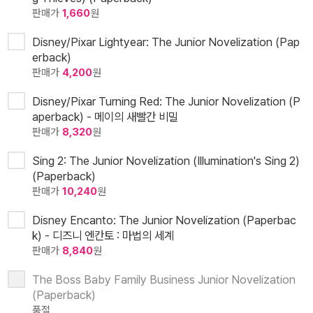
판매가
1,660
원
Disney/Pixar Lightyear: The Junior Novelization (Pap
erback)
판매가
4,200
원
Disney/Pixar Turning Red: The Junior Novelization (P
aperback) - 메이의 새빨간 비밀
판매가
8,320
원
Sing 2: The Junior Novelization (Illumination's Sing 2)
(Paperback)
판매가
10,240
원
Disney Encanto: The Junior Novelization (Paperbac
k) - 디즈니 엔칸토 : 마법의 세계
판매가
8,840
원
The Boss Baby Family Business Junior Novelization
(Paperback)
품절