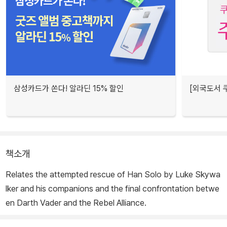
삼성카드가 쏜다! 알라딘 15% 할인
[외국도서 쿠
책소개
Relates the attempted rescue of Han Solo by Luke Skywa
lker and his companions and the final confrontation betwe
en Darth Vader and the Rebel Alliance.