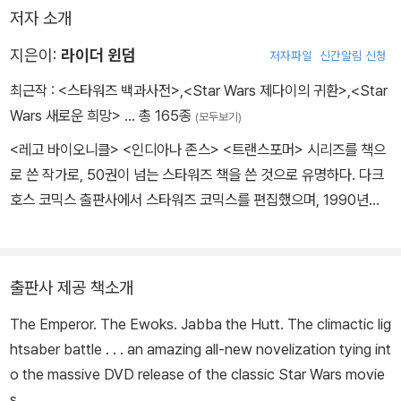
저자 소개
지은이:
라이더 윈덤
저자파일
신간알림 신청
최근작 :
<스타워즈 백과사전>
,
<Star Wars 제다이의 귀환>
,
<Star
Wars 새로운 희망>
… 총 165종
(모두보기)
<레고 바이오니클> <인디아나 존스> <트랜스포머> 시리즈를 책으
로 쓴 작가로, 50권이 넘는 스타워즈 책을 쓴 것으로 유명하다. 다크
호스 코믹스 출판사에서 스타워즈 코믹스를 편집했으며, 1990년대
부터 의심할 여지 없는 출중한 스타워즈 편집자로 인정받아왔다.
출판사 제공 책소개
The Emperor. The Ewoks. Jabba the Hutt. The climactic lig
htsaber battle . . . an amazing all-new novelization tying int
o the massive DVD release of the classic Star Wars movie
s.