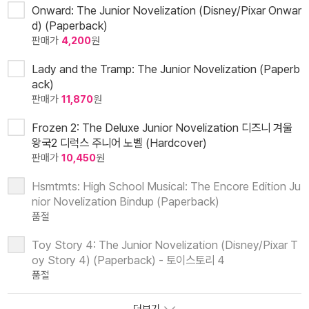
Onward: The Junior Novelization (Disney/Pixar Onwar
d) (Paperback)
판매가
4,200
원
Lady and the Tramp: The Junior Novelization (Paperb
ack)
판매가
11,870
원
Frozen 2: The Deluxe Junior Novelization 디즈니 겨울
왕국2 디럭스 주니어 노벨 (Hardcover)
판매가
10,450
원
Hsmtmts: High School Musical: The Encore Edition Ju
nior Novelization Bindup (Paperback)
품절
Toy Story 4: The Junior Novelization (Disney/Pixar T
oy Story 4) (Paperback) - 토이스토리 4
품절