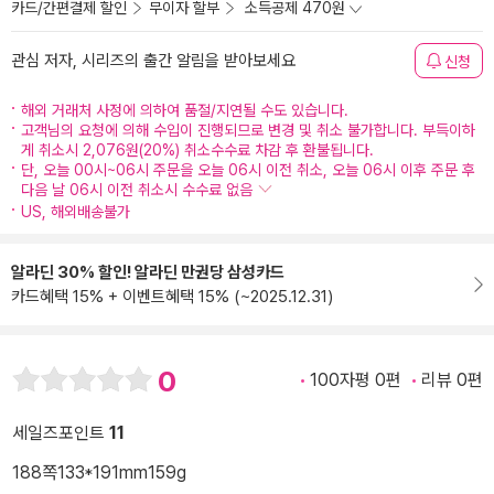
카드/간편결제 할인
무이자 할부
소득공제 470원
관심 저자, 시리즈의 출간 알림을 받아보세요
신청
해외 거래처 사정에 의하여 품절/지연될 수도 있습니다.
고객님의 요청에 의해 수입이 진행되므로 변경 및 취소 불가합니다. 부득이하
게 취소시 2,076원(20%) 취소수수료 차감 후 환불됩니다.
단, 오늘 00시~06시 주문을 오늘 06시 이전 취소, 오늘 06시 이후 주문 후
다음 날 06시 이전 취소시 수수료 없음
US, 해외배송불가
알라딘 30% 할인! 알라딘 만권당 삼성카드
카드혜택 15% + 이벤트혜택 15% (~2025.12.31)
0
100자평 0편
리뷰 0편
세일즈포인트
11
188쪽
133*191mm
159g