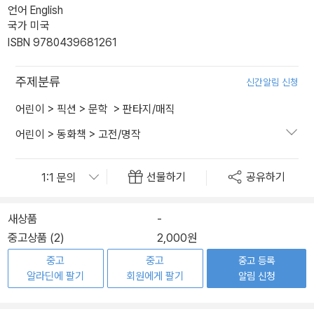
언어 English
국가 미국
ISBN 9780439681261
주제분류
신간알림 신청
어린이
>
픽션
>
문학
>
판타지/매직
어린이
>
동화책
>
고전/명작
선물하기
공유하기
새상품
-
중고상품 (2)
2,000원
중고
중고
중고 등록
알라딘에 팔기
회원에게 팔기
알림 신청