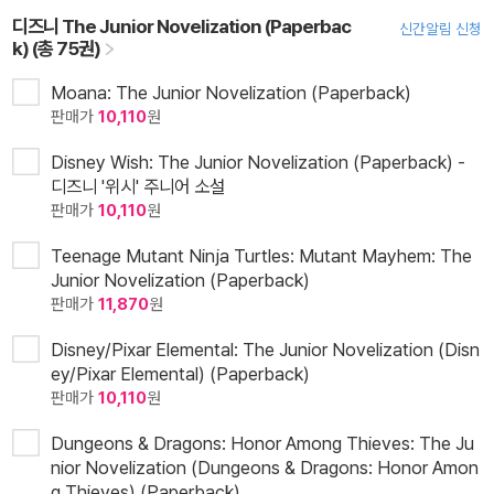
디즈니 The Junior Novelization (Paperbac
신간알림 신청
k) (총 75권)
Moana: The Junior Novelization (Paperback)
판매가
10,110
원
Disney Wish: The Junior Novelization (Paperback) -
디즈니 '위시' 주니어 소설
판매가
10,110
원
Teenage Mutant Ninja Turtles: Mutant Mayhem: The
Junior Novelization (Paperback)
판매가
11,870
원
Disney/Pixar Elemental: The Junior Novelization (Disn
ey/Pixar Elemental) (Paperback)
판매가
10,110
원
Dungeons & Dragons: Honor Among Thieves: The Ju
nior Novelization (Dungeons & Dragons: Honor Amon
g Thieves) (Paperback)