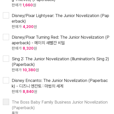
판매가
1,660
원
Disney/Pixar Lightyear: The Junior Novelization (Pap
erback)
판매가
4,200
원
Disney/Pixar Turning Red: The Junior Novelization (P
aperback) - 메이의 새빨간 비밀
판매가
8,320
원
Sing 2: The Junior Novelization (Illumination's Sing 2)
(Paperback)
판매가
10,380
원
Disney Encanto: The Junior Novelization (Paperbac
k) - 디즈니 엔칸토 : 마법의 세계
판매가
8,840
원
The Boss Baby Family Business Junior Novelization
(Paperback)
품절