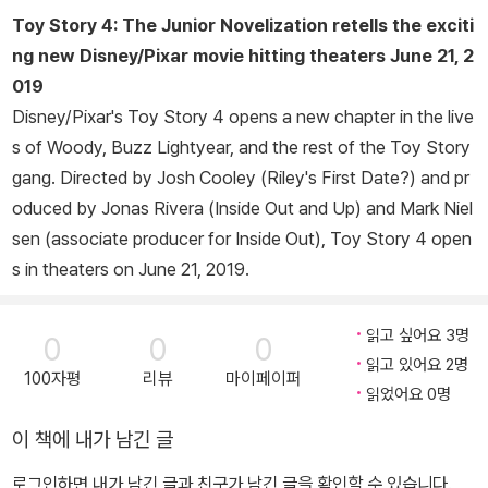
Toy Story 4: The Junior Novelization
retells the exciti
ng new Disney/Pixar movie hitting theaters June 21, 2
019
Disney/Pixar's
Toy Story 4
opens a new chapter in the live
s of Woody, Buzz Lightyear, and the rest of the
Toy Story
gang. Directed by Josh Cooley (
Riley's First Date?
) and pr
oduced by Jonas Rivera (
Inside Out
and
Up
) and Mark Niel
sen (associate producer for
Inside Out
),
Toy Story 4
open
s in theaters on June 21, 2019.
읽고 싶어요 3명
0
0
0
읽고 있어요 2명
100자평
리뷰
마이페이퍼
읽었어요 0명
이 책에 내가 남긴 글
로그인하면 내가 남긴 글과 친구가 남긴 글을 확인할 수 있습니다.