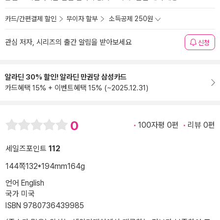
카드/간편결제 할인
무이자 할부
소득공제 250원
관심 저자, 시리즈의 출간 알림을 받아보세요
신청
알라딘 30% 할인! 알라딘 만권당 삼성카드
카드혜택 15% + 이벤트혜택 15% (~2025.12.31)
0
100자평 0편
리뷰 0편
세일즈포인트
112
144쪽
132*194mm
164g
언어 English
국가 미국
ISBN 9780736439985