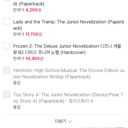
d) (Paperback)
판매가
4,200
원
Lady and the Tramp: The Junior Novelization (Paperb
ack)
판매가
11,700
원
Frozen 2: The Deluxe Junior Novelization 디즈니 겨울
왕국2 디럭스 주니어 노벨 (Hardcover)
판매가
10,450
원
Hsmtmts: High School Musical: The Encore Edition Ju
nior Novelization Bindup (Paperback)
품절
Toy Story 4: The Junior Novelization (Disney/Pixar T
oy Story 4) (Paperback) - 토이스토리 4
품절
더보기