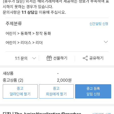
(종수가 많은) 외서는 해외거래처에서 제공하는 정보가 부족하여 표
시하지 못하는 경우가 있습니다.
문의사항은
1:1 상담
을 이용해 주십시오.
주제분류
신간알림 신청
어린이
>
동화책
>
창작 동화
어린이
>
리더스
>
리더
선물하기
공유하기
새상품
-
중고상품 (2)
2,000원
중고
중고
중고 등록
알라딘에 팔기
회원에게 팔기
알림 신청
디즈니 The Junior Novelization (Paperbac