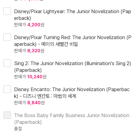
Disney/Pixar Lightyear: The Junior Novelization (Pap
erback)
판매가
4,200
원
Disney/Pixar Turning Red: The Junior Novelization (P
aperback) - 메이의 새빨간 비밀
판매가
8,320
원
Sing 2: The Junior Novelization (Illumination's Sing 2)
(Paperback)
판매가
10,240
원
Disney Encanto: The Junior Novelization (Paperbac
k) - 디즈니 엔칸토 : 마법의 세계
판매가
8,840
원
The Boss Baby Family Business Junior Novelization
(Paperback)
품절