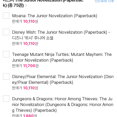
신간알림 신청
k) (총 75권)
Moana: The Junior Novelization (Paperback)
판매가
10,110
원
Disney Wish: The Junior Novelization (Paperback) -
디즈니 '위시' 주니어 소설
판매가
10,110
원
Teenage Mutant Ninja Turtles: Mutant Mayhem: The
Junior Novelization (Paperback)
판매가
11,700
원
Disney/Pixar Elemental: The Junior Novelization (Disn
ey/Pixar Elemental) (Paperback)
판매가
10,110
원
Dungeons & Dragons: Honor Among Thieves: The Ju
nior Novelization (Dungeons & Dragons: Honor Amon
g Thieves) (Paperback)
판매가
1,660
원