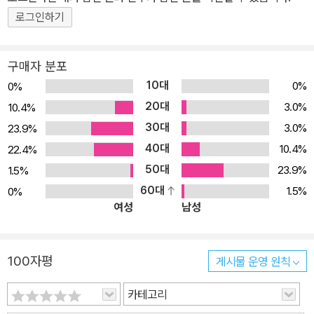
로그인하기
구매자 분포
10대
0%
0%
20대
3.0%
10.4%
30대
3.0%
23.9%
40대
10.4%
22.4%
50대
23.9%
1.5%
60대
1.5%
0%
여성
남성
100자평
게시물 운영 원칙
카테고리