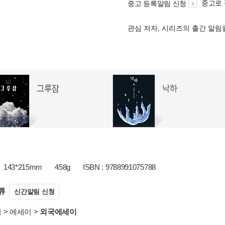
중고로
중고 등록알림 신청
관심 저자, 시리즈의 출간 알
143*215mm
458g
ISBN : 9788991075788
류
신간알림 신청
서
>
에세이
>
외국에세이