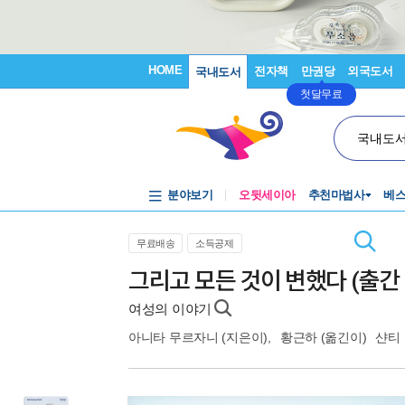
HOME
전자책
만권당
외국도서
국내도서
첫달무료
국내도
분야보기
오뒷세이아
추천마법사
베
무료배송
소득공제
그리고 모든 것이 변했다 (출간 
여성의 이야기
아니타 무르자니
(지은이),
황근하
(옮긴이)
샨티