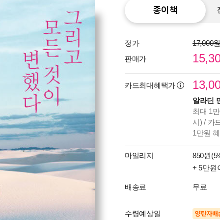
종이책
정가
17,000
15,3
판매가
13,0
카드최대혜택가
알라딘 
최대 1만
시) / 
1만원 
마일리지
850원(5
+ 5만원
배송료
무료
수령예상일
양탄자배