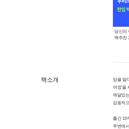
당신의 
맥주잔 2
책소개
암을 앓
여정’을
깨달았는
감동적으
출간 10
주변에서