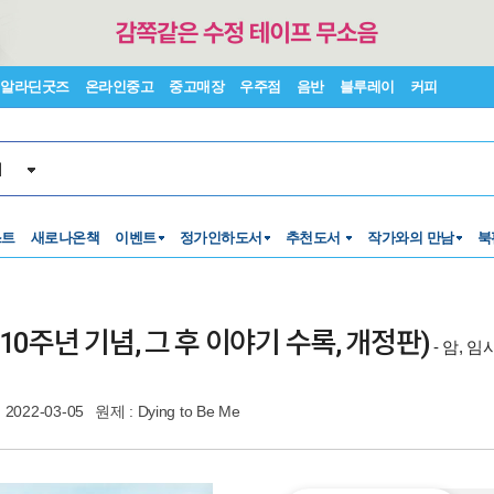
알라딘굿즈
온라인중고
중고매장
우주점
음반
블루레이
커피
서
스트
새로나온책
이벤트
정가인하도서
추천도서
작가와의 만남
북
10주년 기념, 그 후 이야기 수록, 개정판)
- 암, 
2022-03-05
원제 : Dying to Be Me