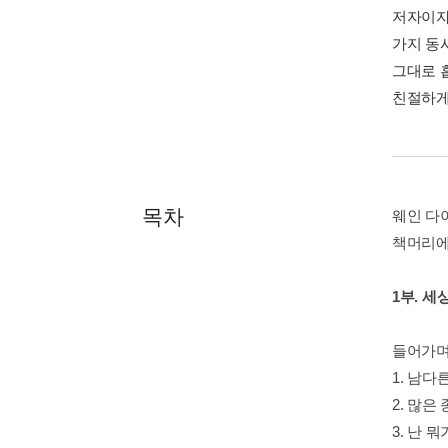
저자이자
가지 동
그대로 
친절하게
목차
웨인 다
책머리에
1부. 세
들어가며:
1. 남다
2. 많은 
3. 난 