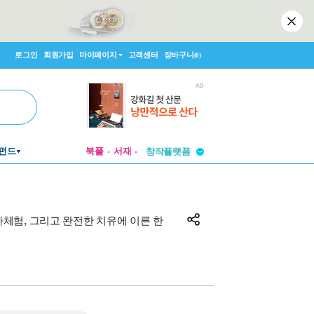
로그인
회원가입
마이페이지
고객센터
장바구니
(0)
투비컨티뉴드
펀드
북플
서재
창작플랫폼
투비컨티뉴드
임사체험, 그리고 완전한 치유에 이른 한