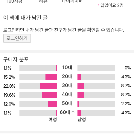
100자평
리뷰
마이페이퍼
를 이상한 사람 취급했다. 어떤 이는 뇌에 병이 들었다고까지 말했다.
읽었어요 2명
남자는 왕이 될 수 없음을 직감했고, 더더욱 사랑하는 여자를 만나면
이 책에 내가 남긴 글
서 생각이 많아졌다. 여자는 남자의 온갖 이야기에 고개를 끄덕였지
만 남자가 정상으로 회복되기를, 즉 눈이 멀기를 바랐다. 여자를 진정
로그인하면 내가 남긴 글과 친구가 남긴 글을 확인할 수 있습니다.
으로 사랑한 남자는 수술을 받기로 했다. 남자는 정말 수술을 받았을
로그인하기
까? ‘과학소설의 아버지’라고 불리는 허버트 조지 웰스의 단편소설
《눈먼 자들의 나라》에 등장하는 이야기다. 우리는 ‘본다’는 사실에 익
구매자 분포
숙하지만, 소설에 따르면 ‘본다’는 개념조차 없는 사람들에게 ‘본다’는
10대
0%
1.1%
행위는 무의미하다. 일정한 뜻을 품고 있는 개념만 그런 것은 아니다.
20대
4.3%
15.2%
흔히 경험을 최고의 판단 기준으로 생각하지만, 그것은 지각 혹은 인
30대
8.7%
22.8%
식하는 개개인에 따라 그 해석이 천차만별이다. 사건과 사고, 세계를
40대
지각하는 방식에 따라 인식의 세계는 달라질 수밖에 없다. 날마다 발
8.7%
19.6%
생하는 인식론적 상황들 《뉴필로소퍼》 14호는 “인식의 세계, 인식
50대
2.2%
12.0%
너머의 세계”를 주제로 인간의 ‘지각Perception’과 그것이 갖는 한
60대
4.3%
1.1%
여성
남성
계에 대해 고찰한다. 널리 알려진 것처럼 인간의 지각은 주위 사람들
과 환경의 영향을 받게 마련이다. 더군다나 인간은 저마다의 개성과