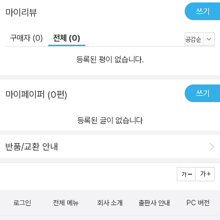
한 역할”을 하고 있다. 인터넷 덕에 정보를 쉽게 이용할 수 있고, 그것
쓰기
마이리뷰
을 통해 가치판단을 정확하게 내릴 수도 있다. 하지만 인터넷을 이용
해 정치적 목적을 가지고 잘못된 정보와 음모론을 확산시키는 집단도
구매자 (0)
전체 (0)
제법 많다. 이처럼 “날마다 인식론적 상황이 발생”함에도 불구하고
사람들은 올바른 지각 능력을 갖추려고 노력하기보다, 쉽게 믿어버리
등록된 평이 없습니다.
는 경향이 있다. “사람들은 자기 방식대로 행동할 자유가 있지만, 장
시간 일해야 하거나 힘들게 육체노동을 해야 하거나 육아와 가사를
쓰기
마이페이퍼 (0편)
다른 사람에게 맡길 수밖에 없는 사람들은 정말 시간이 없는 사람들
이다. 그래서 이들은 서로 모순되는 뉴스들을 꼼꼼하게 따져볼 여유
등록된 글이 없습니다
가 없다. 나는 후기 자본주의 때문에 사람들이 신뢰할 수 있고 관심을
둘 만한 정보와 연결되지 못하는 환경이 만들어졌다고 생각한다. 이
반품/교환 안내
는 정말 큰 문제다.” 지각 능력의 한계, 그것마저 긍정해야 하는 인간
세상은 복잡해졌고, 기술은 촌각을 다투며 변화·발전한다. 반면 인간
은 쉽게 변하지 않는다. 인간의 지각 능력과 인식의 폭은 명확한 한계
를 가질 수밖에 없다. 철학자 데이비드 S. 올더버그는《그림자 응시하
로그인
전체 메뉴
회사 소개
출판사 안내
PC 버전
기》에서 다양한 이슈들이 동시다발적으로 출몰하는 현대 사회에서