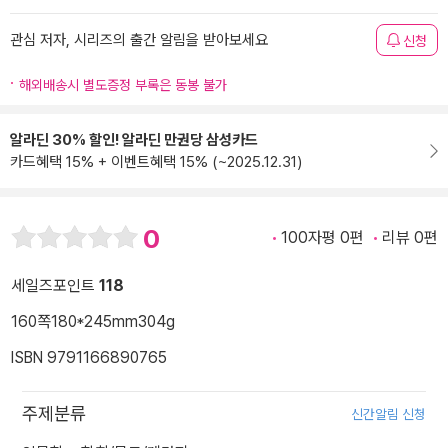
관심 저자, 시리즈의 출간 알림을 받아보세요
신청
해외배송시 별도증정 부록은 동봉 불가
알라딘 30% 할인! 알라딘 만권당 삼성카드
카드혜택 15% + 이벤트혜택 15% (~2025.12.31)
0
100자평 0편
리뷰 0편
세일즈포인트
118
160쪽
180*245mm
304g
ISBN 9791166890765
주제분류
신간알림 신청