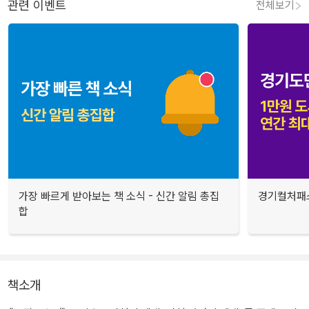
관련 이벤트
전체보기
가장 빠르게 받아보는 책 소식 - 신간 알림 총집
경기컬처패스
합
책소개