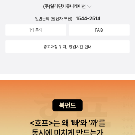
인간이 갖는 인식의 한계를 지적한다. 코로나19 상황은 전 세계적으
(주)알라딘커뮤니케이션
로 동일하게 일어난 현상이지만, 그것을 받아들이는 국가·단체·개인
1544-2514
일반문의 (발신자 부담)
등에 따라 반응은 천차만별이다. 그나마 과학은 이 같은 상황에서 인
간 지각 능력의 한계를 높여준다고 믿는 경향이 강하다. 숱한 가짜 뉴
1:1 문의
FAQ
스나 정보가 아니라 믿을 것은 오직 과학뿐이라고 주장하는 사람들의
목소리도 덩달아 높아지고 있다. 하지만 과학마저 정치의 한 영역이
중고매장 위치, 영업시간 안내
된 오늘날의 세계에서, 오히려 더 많은 혼란과 혼선을 초래하기도 한
다. “문제는 어느 정도 정치적이다. 여기에는 의심할 여지가 없다.
…… 진짜 전문가는 말할 것도 없고, 팬데믹 상황에 관해 자신 있게
(정확한) 의견을 내놓는 사람도 거의 없다. 노벨화학상을 받은 생물물
리학자 마이클 레빗은 이례적으로 확신에 찬 주장을 펼쳤다. 2020년
7월 말, 레빗은 ‘미국의 코로나19 상황은 4주 이내에 끝날 것이고, 보
고된 전체 사망자 수는 17만 명 이내가 될 것이다’라고 자신 있게 예
측했다. 그의 예측은 완전히 빗나갔다. 하지만 그는 수만 명의 시청자
앞에 나서서 당황스러운 기색이라고는 전혀 없이 ‘내가 희망했던 것
보다 예측이 덜 성공적이었다’라고 말했다. 그렇다면 그는 애초에 왜