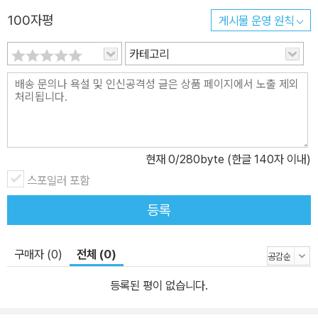
마음을 지닌 존재이기 때문에 사건과 사물을, 하여 세상을 이해하는
100자평
게시물 운영 원칙
방식이 확연히 다를 수밖에 없다. 탁월한 심리 소설을 썼던 프랑스 출
신 소설가 아나이스 닌은 일찍이 이렇게 말했다. “우리는 사물을 있는
카테고리
그대로 보지 않고 마치 우리를 보듯이 본다.” 작가 올리버 버크먼은
무언가를 지각하거나 인식할 때 한계가 있다고 해서 스스로 작아질
필요는 없다고 말한다. 그는《관점을 바꾸면 다르게 보인다!》에서 인
간이라는 존재에 대한 우리 자신의 새로운 인식이 필요하다고 강조한
다. 그는 우리가 “우주라는 공간에서 작디작은 존재일 뿐”이라면서
현재
0
/280byte (한글 140자 이내)
거창한 삶의 의미를 발견해도 좋지만, 그렇지 않더라도 충분히 의미
스포일러 포함
있는 존재라는 사실을 기억해야 한다고 말한다. “우리가 뭔가에 실패
한다고 해서 이 세상이 끝나는 것은 아니다.” 스스로 작아질 필요는
등록
없지만, 지각과 인식 능력에 한계가 있다는 사실만큼은 명확하게 이
해하고 인정해야 한다. 미국 암허스트대학교 철학 교수인 루이즈 앤
구매자 (0)
전체 (0)
터니는 인터뷰《세상을 인식하는 다양한 방법》에서 인간의 지각 능력
의 한계를 다양한 관점에서 설명하는데, 그중 가짜 뉴스에 대한 사람
등록된 평이 없습니다.
들의 이해를 언급한다. 그에 따르면 인터넷은 “민주주의 실현에 중요