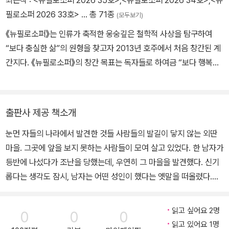
최근작 :
<뉴필로소퍼 2026 35호>
,
<뉴필로소퍼 2026 34호>
,
<뉴
필로소퍼 2026 33호>
… 총 71종
(모두보기)
《뉴필로소퍼》는 인류가 축적한 웅숭깊은 철학적 사상을 탐구하여
“보다 충실한 삶”의 원형을 찾고자 2013년 호주에서 처음 창간된 계
간지다. 《뉴필로소퍼》의 창간 목표는 독자들로 하여금 “보다 행복하
고 자유로운 방식으로 삶을 살아가도록 돕는 것”으로, 소비주의와 기
술만능주의가 지배하는 현대사회에 대한 날카로운 통찰을 제공한다.
《뉴필로소퍼》가 천착하는 주제는 ‘지금, 여기’의 삶이다. 인간의 삶과
출판사 제공 책소개
그 삶을 지지하는 정체성은 물론 문학, 철학, 역사, 예술 등 다양한 주
눈먼 자들의 나라에서 발견한 것들 사람들의 발길이 닿지 않는 외딴
제에 대한 인문적 관점을 선보인다. 인문학과 철학적 관점을 삶으로
마을. 그곳에 앞을 보지 못하는 사람들이 모여 살고 있었다. 한 남자가
살아내기 위한 방법론을 제시하기 위해서는 독립성이 중요하다고 판
등반에 나섰다가 조난을 당했는데, 우연히 그 마을을 발견했다. 신기
단해 2013년 창간 당시부터 광고 없는 잡지로 발간되고 있다. 《뉴필
롭다는 생각도 잠시, 남자는 어떤 성인이 했다는 옛말을 떠올렸다.
로소퍼》 한국판 역시 이러한 정신을 발전시키기 위해 일체의 광고 없
“눈먼 자들의 나라에서는 눈이 하나인 사람이 왕이다.” 남자는 눈먼
이 잡지를 발간한다.
사람들의 마을에서 왕이 되고 싶었다. 하지만 눈이 멀었다는 것에 대
읽고 싶어요 2명
0
0
0
한 인식도, 앞을 본다는 것에 대한 개념조차 없는 마을 사람들은 남자
읽고 있어요 1명