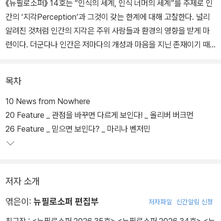
《뉴필로소퍼》 14호는 “인식의 세계, 인식 너머의 세계”를 주제로 인
간의 ‘지각Perception’과 그것이 갖는 한계에 대해 고찰한다. 널리
알려진 것처럼 인간의 지각은 주위 사람들과 환경의 영향을 받게 마
련이다. 더군다나 인간은 저마다의 개성과 마음을 지닌 존재이기 때
문에 사건과 사물을, 하여 세상을 이해하는 방식이 확연히 다를 수밖
에 없다. 탁월한 심리 소설을 썼던 프랑스 출신 소설가 아나이스 닌은
목차
일찍이 이렇게 말했다. “우리는 사물을 있는 그대로 보지 않고 마치
우리를 보듯이 본다.”
10 News from Nowhere
20 Feature _ 관점을 바꾸면 다르게 보인다! _ 올리버 버크먼
26 Feature _ 믿으면 보인다? _ 마리나 벤저민
저자 소개
엮은이:
뉴필로소퍼 편집부
저자파일
신간알림 신청