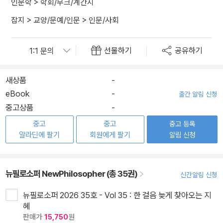
인문학
>
학회/무크/계간지
잡지
>
교양/문예/인문
>
인문/사회
선물하기
공유하기
새상품
-
eBook
-
출간 알림 신청
중고상품
-
중고
중고
중고 등록
알라딘에 팔기
회원에게 팔기
알림 신청
뉴필로소퍼 NewPhilosopher (총 35권)
신간알림 신청
뉴필로소퍼 2026 35호 - Vol 35 : 한 걸음 늦게 찾아오는 지
혜
판매가
15,750
원