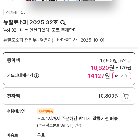
정가제 FREE
뉴필로소퍼 2025 32호
Vol 32 : 나는 연결되었다. 고로 존재한다
뉴필로소퍼 편집부
(엮은이)
바다출판사
2025-10-01
종이책
17,500
원,
5%
16,620
원
+ 170원
14,127
원
카드최대혜택가
더보기
전자책
10,800
원
수령예상일
양탄자배송
오후 1시까지 주문하면 밤 11시
잠들기전 배송
(중구 서소문로 89-31 )
변경
배송료
무료