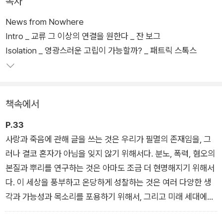
목차
가치를 드러낸다.
News from Nowhere
Intro _ 교류 그 이상의 연결을 원한다 _ 잔 보그
사람도 연결되어야, 즉 관계를 맺어야 생존이 가능하고 삶이 이어
Isolation _ 영광스러운 고립이 가능할까? _ 패트릭 스톡스
진다. 그 연결이 돌봄과 도움일 수도, 이익과 공생의 목적일 수도,
적군과 아군일 수도, 사랑과 미움의 관계일 수도 있다. 무엇이 되
었든 관계를 통해야 의미와 가치, 정체성이 생겨날 것이며, 사람
은 타인과 연결될 때 비로소 완전해진다.
책속에서
P.33
사랑과 죽음에 관해 글을 쓰는 것은 우리가 필멸의 존재임을, 그
러나 결코 혼자가 아님을 잊지 않기 위해서다. 분노, 폭력, 혐오의
본질과 뿌리를 연구하는 것은 아마도 조금 더 현명해지기 위해서
다. 이 세상을 풍부하고 온당하게 성찰하는 것은 여러 다양한 생
각과 가능성과 목소리를 포용하기 위해서, 그리고 미래 세대에게
유익할 목적과 행동을 최선을 다해 좇기 위해서다.