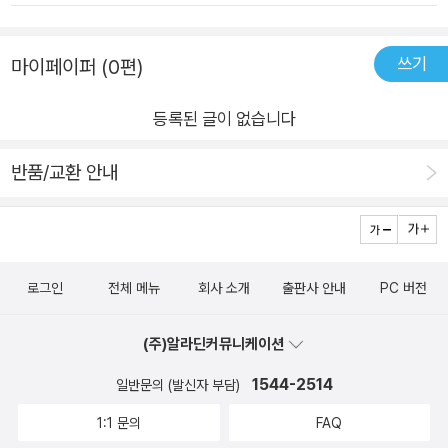
일까, 우리 사회는, 우리 세상은, 우리 지구는, 우리 인간은? 물음
를 당하거나 목숨까지 위협받고, 혹은 의도적이지 않더라도 바이
만 떠올려도 답답해진다. 이럴 바에는 우리 모두 각자의 섬으로
러스에 전염되거나 교통사고를 당하는 등 피해를 받게 되면 인간
쓰기
마이페이퍼 (0편)
살아가는 게 낫지 않을까 싶을 정도로. 그래도 이러면 안 되는 일
은 홀로 각자도생을 택하는 것이 나을 수도 있겠다. 하지만 그렇
이겠지. 서로 믿어야 하고 서로 격려해야 하고 서로 이해해야 하
지는 않다는 것을 모두들 알고 있다. “사람들은 친족이 아닌 낯선
등록된 글이 없습니다
고 서로 도와야 하고 서로 받아주어야 하는 일이겠지. 아득하고
이들과 유대 관계를 맺고 교우 관계를 오랫동안 소중하게 유지한
또 아득하더라도, 우리 세대에 안 된다면 다음 세대에 기대서라
다. 인간의 몸과 마음이 무리에 속하기를 바라는 쪽으로 진화했기
반품/교환 안내
도. 길지 않은 글을 한 편씩 읽으면서 나는 혼자 무너지고 있는 마
때문이다.” “더 이상 수입 학문으로서의 철학이 아니다” - 국내
음을 잡아 세운다. 내가 뭐라고 싶다가도 나라도 제대로 해 보는
철학자, 예술 작가들의 인터뷰와 철학 에세이 《뉴필로소퍼》는 해
거지 하는 마음을. 읽는 재미는? 글쎄, 이번 호는 별로다. 그럼에
당 호의 주제와는 별개로, 국내 철학자와 예술 작가들의 인터뷰와
도 어느 한 편 소홀하게 넘기지 못하겠다. 의무든 성의든 책값 때
철학 에세이를 싣고 있다. 이번 호에서는 스물다섯 권의 철학서를
로그인
전체 메뉴
회사 소개
출판사 안내
PC 버전
문이든 나는 읽고 생각하고 금방 잊는다. 어느 한 동작의 태도라
낸 중견 철학작가이자 임상철학자, 동시에 국내에서 매우 드문,
도 읽기 전과 다르게 나아지기를 바라면서. 간절해지는 세상이다.
고등학교에서 철학을 가르치는 안광복 교사를 만나본다. 그는 어
(주)알라딘커뮤니케이션
오늘날 인터넷의 문제는 너무 깊이 연결되어서가 아니라 악의적
려운 이론 철학에서 벗어나 학업에 매몰되어 우울감에 시달리는
1544-2514
일반문의 (발신자 부담)
인 소수의 영향력이 너무 부풀려졌다는 데 있지 않나 싶다. 인간
10대들에게, 그리고 상처와 고통 속에서 출구를 찾지 못하는 수
이 겪는 거의 모든 갈등이 그렇듯 말이다. - P12진정한 연결은 한
많은 대중에게 ‘철학으로 치료하기’ 위한 임상 철학자로서의 길을
1:1 문의
FAQ