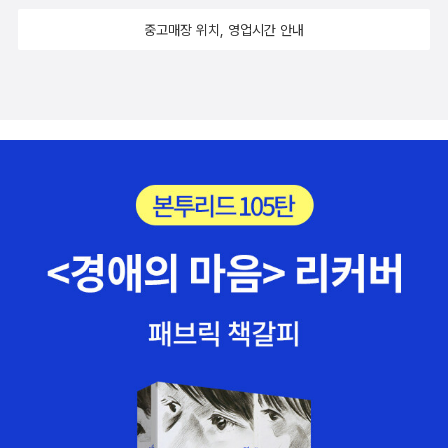
사람이 다른 사람과, 또는 새로운 경험과 한 번에 하나씩 이어지
걷고 있다. 수입 학문으로서 어렵게만 다가가는 철학이 아니라,
는 것이 아니라, 처음부터 마지막 순간까지, 우리보다 먼저 존재
중고매장 위치, 영업시간 안내
유명 철학자들의 엄격하고 논리적인 이론을 독자들과 일반 대중
한, 그리고 아직 존재하지 않는 주변의 모든 것과 이어진다는 의
앞에 따뜻하고도 쉽게 풀어서 전달해주는 사람이 되고자, 그래서
미다.- P16사랑과 죽음에 관해 글을 쓰는 것은 우리가 필멸의 존
‘삶의 방식으로서의 철학(Philosophy as the way of life)’을 이
재임을, 그러나 결코 혼자가 아님을 잊지 않기 위해서다. 분노, 폭
루는 것이 목표라 말한다. 루이 알튀세르의 ‘호명呼名 테제’에 대
력, 혐오의 본질과 뿌리를 연구하는 것은 아마도 조금 더 현명해
한 설명과 함께, 누군가에게 내 이름이 어떻게 불리기를 원하는지
지기 위해서다. 이 세상을 풍부하고 온당하게 성찰하는 것은 여러
질문하는 황진규 철학자의 글을 만나본다. 그는 무슨 이름으로 불
다양한 생각과 가능성과 목소리를 포용하기 위해서, 그리고 미래
리는지가 아닌, 어떤 관계 아래, 어떤 자유와 애정 아래 이름이 호
세대에게 유익할 목적과 행동을 최선을 다해 좇기 위해서다.- P3
명되는지에 초점을 맞추며 호명의 이데올로기를 설명해나간다.
2연민이 '네 마음 이해해'라고 말하고, 공감이 '너와 같은 마음이
뮤지션이자 에세이스트인 임이랑 작가는 유년기부터 이어진 트
야'라고 말하는 것이라면, 동정은 '실컷 울어. 나 어디 안 가니
라우마, 다시 말해 남들에겐 별것 아닌 크기여도 자신에게는 이후
까'라고 말하는 것이다.- P113
의 삶에 적잖은 생채기를 남긴 트라우마와 마주하는 이야기를 들
려준다. 미술작가 박보나는 인공지능이 탑재된 애완 로봇 인형을
경험하면서 인간과 기계, 더 나아가 인간이 아닌 세상의 모든 자
연과 경계를 허물며 연대하는 우주적 공동체의 세상을 꿈꿔본다.