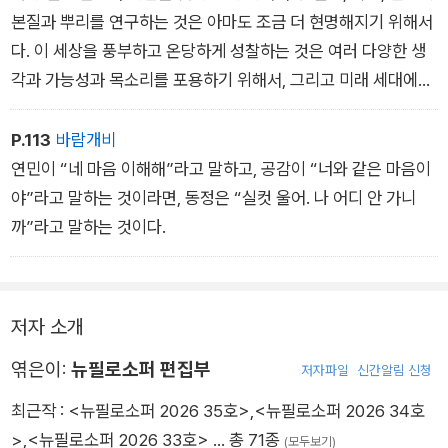
본질과 뿌리를 연구하는 것은 아마도 조금 더 현명해지기 위해서
다. 이 세상을 풍부하고 온당하게 성찰하는 것은 여러 다양한 생
각과 가능성과 목소리를 포용하기 위해서, 그리고 미래 세대에게
유익할 목적과 행동을 최선을 다해 좇기 위해서다.
P.113
바람개비
연민이 “네 마음 이해해”라고 말하고, 공감이 “너와 같은 마음이
야”라고 말하는 것이라면, 동정은 “실컷 울어. 나 어디 안 가니
까”라고 말하는 것이다.
저자 소개
엮은이:
뉴필로소퍼 편집부
저자파일
신간알림 신청
최근작 :
<뉴필로소퍼 2026 35호>
,
<뉴필로소퍼 2026 34호
>
,
<뉴필로소퍼 2026 33호>
… 총 71종
(모두보기)