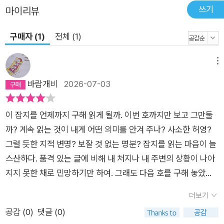
으로 연결하면 부유하고 혁신적인 사회가 구성되지만, 위의 동일
쓰기
마이리뷰
한 개인들을 다른 방식으로 연결하면 가난하고 병든 어두운 사회
가 된다. 즉 연결이란 ‘개인과 개인을 하나로 묶어주는 무형의 유
구매자 (1)
전체 (1)
대 관계’이며, 다양한 인간관계와 이로부터 파생되는 특성까지 포
함한다고 정의 내린다. 그는 특히 대규모 실험 데이터를 통해 ‘3
메뉴
단계 영향력 법칙’이라는 개념을 발표하여 학계와 대중 모두에게
바람개비
2026-07-03
사회 연결망의 새로운 패러다임을 제시했다. 자유의지를 지닌 인
간은 스스로 선택하고 행동하는 독립적 주체라고 생각하지만, 실
이 잡지를 언제까지 구해 읽게 될까. 이번 호까지만 보고 그만둘
은 누구보다도 타인의 생각과 주변 환경에 좌우되는 유전적 특성
까? 계속 읽는 것이 내게 어떤 의미를 안겨 주나? 사소한 허영?
이 아로새겨진 존재라는 것이다. 이 영향력의 확산은 가족이나 친
그럴 듯한 지적 변명? 보잘 것 없는 명분? 잡지를 읽는 마음이 늘
한 지인(1단계)뿐만 아니라 친구의 친구(2단계), 친구의 친구의
스산하다. 품격 있는 글에 비해 내 처지나 내 주변의 상황이 나아
친구(3단계) 등으로 이어져 우리가 얼굴조차 모르는 낯선 이들과
지지 못한 채로 민망하기만 하여. 그래도 다음 호를 구해 놓았으
도 연결되었는 사실을 알려준다. 게다가 지식과 문화의 직간접적
니 그 책까지는 봐야겠다.이번 호의 주제는 연결이다. 나-너-우
전달 또한 실험 결과값을 통해 대체로 3단계까지 무난하게 전파
더보기
리. 글쎄? 회의적이 된다. 우리가 정말 연결되어 있다고? 요즘 들
된다는 사실도 밝혀냈다. 물론 손해와 피해, 거짓과 폭력 등 관계
공감 (
0
)
댓글 (0)
어 점점 더 부정적으로 보이는 세상이다. 과연 나아지고 있는 것
의 부정적 상황 또한 피할 수 없는 사실이다. 누군가로부터 사기