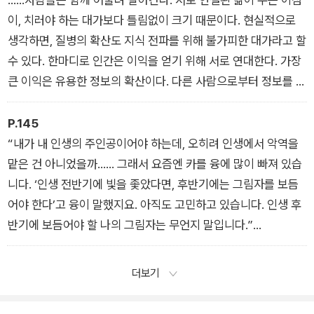
이, 치러야 하는 대가보다 틀림없이 크기 때문이다. 현실적으로
생각하면, 질병의 확산도 지식 전파를 위해 불가피한 대가라고 할
수 있다. 한마디로 인간은 이익을 얻기 위해 서로 연대한다. 가장
큰 이익은 유용한 정보의 확산이다. 다른 사람으로부터 정보를 얻
는 인간의 학습 능력은 매우 효율적이고 생존 능력과도 직결된다.
다시 말하지만, 장단점을 따져보면 공동체 생활의 장점이 단점보
P.145
다 훨씬 크다는 사실을 알 수 있다. 사회적 관계에는 이익과 손해
“내가 내 인생의 주인공이어야 하는데, 오히려 인생에서 악역을
가 함께 따르지만, 이익이 손해보다 크다. 정말이다.
맡은 건 아니었을까…… 그래서 요즘엔 카를 융에 많이 빠져 있습
▲ 사회적 연결, 인간은 왜 유대하는가 _ 니컬러스 A. 크라스타키
니다. ‘인생 전반기에 빛을 좇았다면, 후반기에는 그림자를 보듬
스
어야 한다’고 융이 말했지요. 아직도 고민하고 있습니다. 인생 후
반기에 보듬어야 할 나의 그림자는 무언지 말입니다.”
▲ 더 이상 수입 학문으로서의 철학이 아니다 _ 안광복 인터뷰
더보기