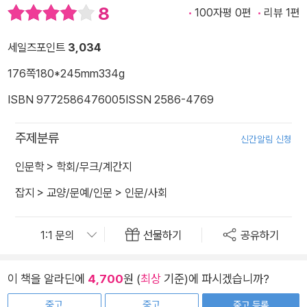
8
100자평 0편
리뷰 1편
세일즈포인트
3,034
176쪽
180*245mm
334g
ISBN 9772586476005
ISSN 2586-4769
주제분류
신간알림 신청
인문학
>
학회/무크/계간지
잡지
>
교양/문예/인문
>
인문/사회
선물하기
공유하기
이 책을 알라딘에
4,700
원 (
최상
기준)에 파시겠습니까?
중고
중고
중고 등록