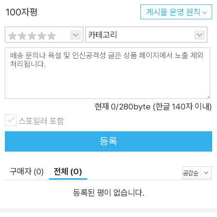
수 있는가를 제시한다. 사상과 이념의 시장에서 자급자족의 미덕
100자평
게시물 운영 원칙
을 떠들어댈 수는 있지만, 어느 날 가게 앞에 줄 서 있다가 갑자기
카테고리
쓰러지게 된다면 이 미덕이 거짓이라는 사실을 깨달을 수 있다.
삶과 죽음이 낯선 이들의 친절에 달린 그 순간, 결국 우리가 얼마
나 서로에게 의지하며 살아가는지가 분명해진다. (본문 23쪽) --
------------------------------------------ 사회적 연결, 인간
은 왜 유대하는가? _ 유전자에 새겨진 인간의 사회성 사회 연결
망과 생물사회학 분야를 주로 연구하는 니컬러스 A. 크리스타키
현재
0
/280byte (한글 140자 이내)
스 예일대학교 교수는 인간의 사회적 연결을 이야기할 때 탄소 결
스포일러 포함
합을 설명의 예시로 사용한다. 같은 탄소 원자들이라 하더라도 이
등록
를 특정한 방식으로 연결하면 화려한 다이아몬드를 얻게 되지만,
똑같은 원자를 다른 방식으로 연결하면 연필의 원료인 흑연이 된
구매자 (0)
전체 (0)
다. 다시 말해 원래의 본질이 무엇이었든, 이를 결합하는 방식에
따라 전혀 다른 결과물이 된다는 것이다. 크리스타키스 교수는 인
등록된 평이 없습니다.
간 사회도 이와 다르지 않다며, 한 집단의 개인들을 특정한 방식