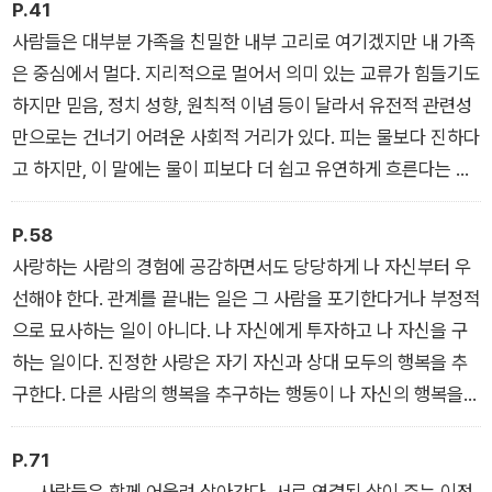
▲ 혼자가 아닌 필멸의 존재 _ 톰 챗필드
P.41
사람들은 대부분 가족을 친밀한 내부 고리로 여기겠지만 내 가족
은 중심에서 멀다. 지리적으로 멀어서 의미 있는 교류가 힘들기도
하지만 믿음, 정치 성향, 원칙적 이념 등이 달라서 유전적 관련성
만으로는 건너기 어려운 사회적 거리가 있다. 피는 물보다 진하다
고 하지만, 이 말에는 물이 피보다 더 쉽고 유연하게 흐른다는 사
실이 빠져 있다. 게다가 물은 길을 찾아낸다.
▲ 원거리 타인이 신경 쓰인다면 _ 마리나 벤저민
P.58
사랑하는 사람의 경험에 공감하면서도 당당하게 나 자신부터 우
선해야 한다. 관계를 끝내는 일은 그 사람을 포기한다거나 부정적
으로 묘사하는 일이 아니다. 나 자신에게 투자하고 나 자신을 구
하는 일이다. 진정한 사랑은 자기 자신과 상대 모두의 행복을 추
구한다. 다른 사람의 행복을 추구하는 행동이 나 자신의 행복을
방해한다면, 그때는 나 자신을 선택해야 한다. 이 말이야말로 언
제든 믿고 따라도 안전한 주문이다.
P.71
▲ 독소 관계에서 무모한 인내란 _ 마이샤 체리
……사람들은 함께 어울려 살아간다. 서로 연결된 삶이 주는 이점