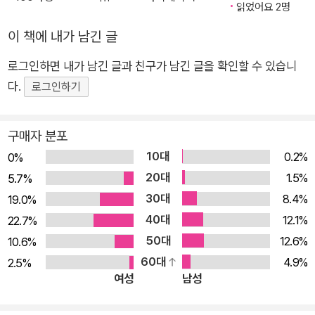
읽었어요 2명
러운 고립”은 분명 한계가 있다. 모든 걸 소유한 듯 보이는 재벌
이 책에 내가 남긴 글
도 누군가의 노동과 창의의 산물로 살아가고, 신의 손이라 불리는
명의도 자신의 몸을 수술할 수는 없다. 아무리 고립된 삶을 지향
로그인하면 내가 남긴 글과 친구가 남긴 글을 확인할 수 있습니
한다 해도, 다른 사람들이 붙인 이름과 언어, 정체성과 소속의 네
다.
로그인하기
트워크를 벗어나 이 세상을 살아갈 수 없다. 오랫동안 철학자들도
인간을 자유의지와 이성을 지닌 독립된 원자처럼 생각하며 자신
구매자 분포
만의 철학을 정립해갔다. 다른 인간, 혹은 다른 자연과 연결되지
10대
0.2%
0%
않고서는 생존할 수 없는 동물이라는 변치 않는 전제에 관심을 두
20대
1.5%
5.7%
지 않은 것이다. 도덕철학자 알래스데어 매킨타이어는 아무리 철
30대
8.4%
19.0%
학이 철저하게 무시하더라도 인간은 근본적으로 상호 의존적이
40대
12.1%
22.7%
라고 명시했다. 디지털 시대에 완벽히 접어들었지만, 사람의 유전
50대
12.6%
10.6%
자와 두뇌는 타인과의 유대와 접촉, 심지어 자연과 비자연물과도
60대
4.9%
2.5%
끊임없이 연결된 채로 살아야 한다. 《뉴필로소퍼》는 사람과 사
여성
남성
람, 기술과 철학, 과거와 현재와 미래 등 다양한 주체들이 어떻게
관계지으며 살아가야 더 옳은, 더 나은, 덜 파편화된 세상을 만들