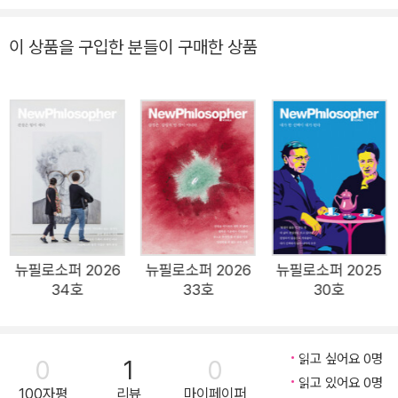
류가 원활히 이뤄지는 상황을 목도하노라면 점차 개인화, 고립화,
단절화되는 미래를 조금은 염려하게 된다. 그러나 ‘연결’을 주제
이 상품을 구입한 분들이 구매한 상품
로 한 이번 호 《뉴필로소퍼》의 첫 번째 글을 여는 철학교수 패트
릭 스톡스는 한 마디 예시로 그 우려를 정리해준다. 월든 호숫가
에 혼자 머물면서 자연과 함께 하며 자급자족의 삶을 실천하던 헨
리 데이빗 소로의 이야기는 이미 유명하다. 하지만 “소로가 자립
의 미덕을 극구 찬양하는 글을 쓰던 호숫가 오두막으로, 일주일에
한 번씩 그의 어머니가 깨끗한 세탁물을 가져오고, 누이들은 케이
크를 전해주고 갔다”는 엄연한 사실 앞에 ‘혼자만의 삶’이라는 것
의 맹점과 한계가 드러난다. 남의 도움 없이 혼자서 자신의 삶을
꾸려가는 자립의 모습, 타 집단과의 교류나 지원 없이도 충분히
뉴필로소퍼 2026
뉴필로소퍼 2026
뉴필로소퍼 2025
34호
33호
30호
살아가는 ‘자급자족’의 힘은 분명 이 세상에서 미덕으로 여겨져
왔다. 물질적으로나 정신적으로 타인에게 의존한다면 남의 행동
과 선택에 의해 나의(우리의) 운명과 행복이 결정되리라는 생각
읽고 싶어요 0명
0
1
0
때문이다. 그러나 19세기에 영구 동맹을 피하려는 영국의 정책을
읽고 있어요 0명
100자평
리뷰
마이페이퍼
두고 캐나다 정치인 조지 율리스 포스터가 표현한 대로 “영광스