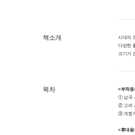
책소개
시대의 
다양한 활
크기가 
목차
<부착용>
① 삼국
② 고려 
③ 개항
<휴대용>