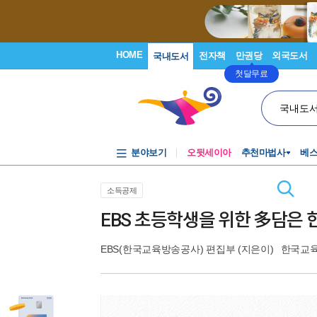
HOME
전자책
만권당
외국도서
국내도서
첫달무료
국내도
분야보기
오뒷세이아
추천마법사
베
소득공제
EBS 초등학생을 위한 多담은 
EBS(한국교육방송공사) 편집부
(지은이)
한국교육