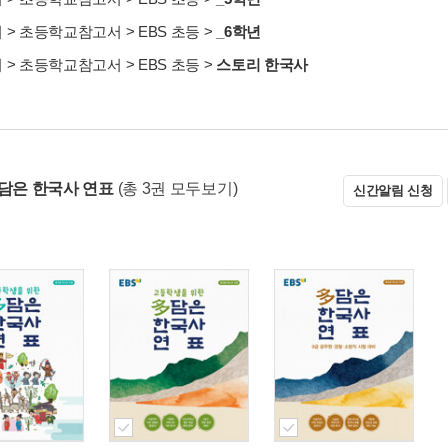
서
>
초등학교참고서
>
EBS 초등
>
_6학년
서
>
초등학교참고서
>
EBS 초등
>
스토리 한국사
多담은 한국사 연표
(총 3권 모두보기)
신간알림 신청