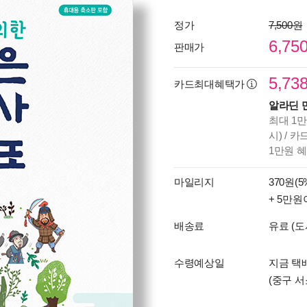
정가
7,500원
6,75
판매가
5,73
카드최대혜택가
알라딘 
최대 1만
시) / 
1만원 
마일리지
370원(5
+ 5만원
배송료
유료 (도
수령예상일
지금 택배
(중구 서