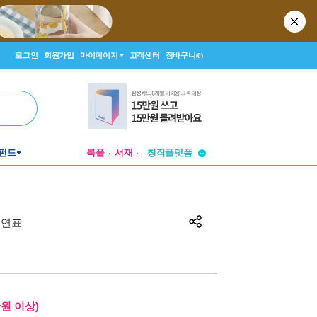
로그인
회원가입
마이페이지
고객센터
장바구니
(0)
투비컨티뉴드
펀드
북플
서재
창작플랫폼
투비컨티뉴드
 연표
만원 이상)