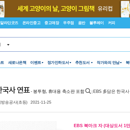
알라딘굿즈
온라인중고
중고매장
우주점
음반
블루레이
커피
서
스트
새로나온책
이벤트
정가인하도서
추천도서
작가와의 만남
북
한국사 연표
- 봉투형, 휴대용 축소판 포함
EBS 多담은 한국사
|
방송공사(초등)
2021-11-25
EBS 북마크 자 (대상도서 1