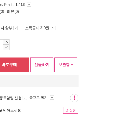
es Point :
1,418
0)
리뷰(0)
자 할부
소득공제 310원
바로구매
선물하기
보관함 +
중고로 팔기
 등록알림 신청
림을 받아보세요
신청