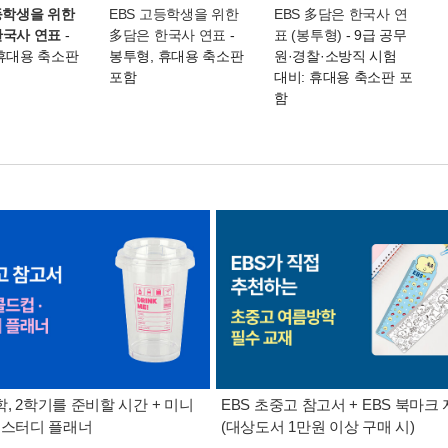
등학생을 위한
EBS 고등학생을 위한
EBS 多담은 한국사 연
한국사 연표
-
多담은 한국사 연표
-
표 (봉투형)
- 9급 공무
 휴대용 축소판
봉투형, 휴대용 축소판
원·경찰·소방직 시험
포함
대비: 휴대용 축소판 포
함
, 2학기를 준비할 시간 + 미니
EBS 초중고 참고서 + EBS 북마크 
 스터디 플래너
(대상도서 1만원 이상 구매 시)