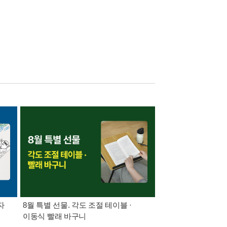
자
8월 특별 선물. 각도 조절 테이블 ·
가장 빠르게 받아보는 
이동식 빨래 바구니
알림 총집합