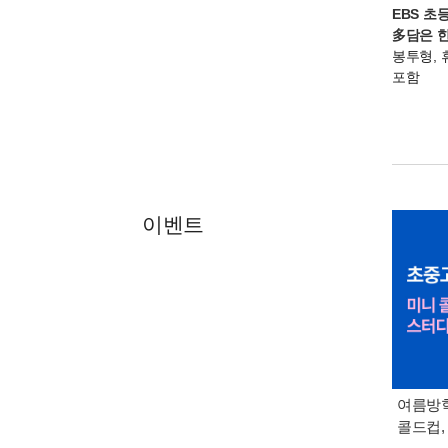
EBS 초
多담은 
봉투형,
포함
이벤트
여름방학
콜드컵,