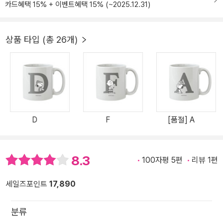
카드혜택 15% + 이벤트혜택 15% (~2025.12.31)
상품 타입 (총 26개)
D
F
[품절] A
8.3
100자평 5편
리뷰 1편
세일즈포인트
17,890
분류