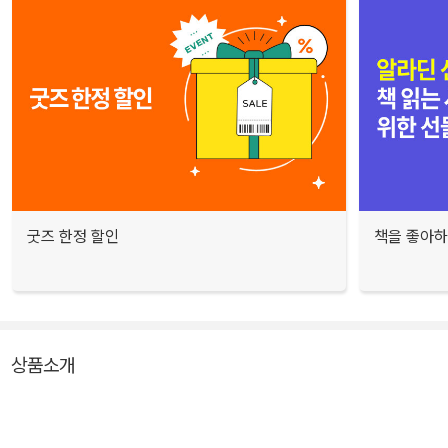
굿즈 한정 할인
책을 좋아하
상품소개