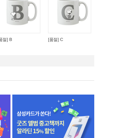
품절] B
[품절] C