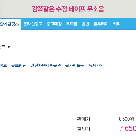
온라인중고
중고매장
우주점
음반
블루레이
커피
알라딘굿즈
굿즈
랜드
굿즈펀딩
런던자연사박물관
필사의도구
독서간식
판매가
8,500원
7,65
할인가