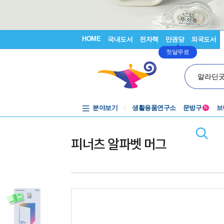
HOME
국내도서
전자책
만권당
외국도서
첫달무료
알라딘
분야보기
생활용품연구소
문방구
브
N
피너츠 알파벳 머그