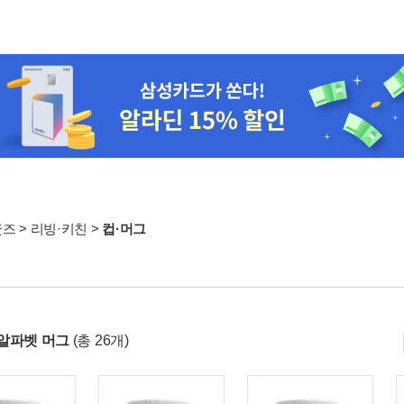
굿즈
>
리빙·키친
>
컵·머그
알파벳 머그
(총 26개)