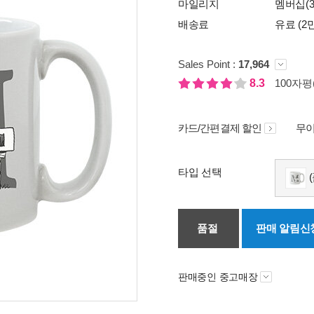
마일리지
멤버십(3
배송료
유료 (2
Sales Point :
17,964
8.3
100자평(
카드/간편결제 할인
무이
타입 선택
(
품절
판매 알림신
판매중인 중고매장