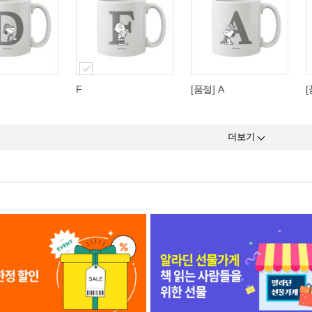
F
[품절] A
[
더보기