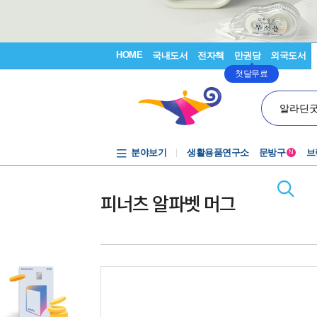
HOME
국내도서
전자책
만권당
외국도서
첫달무료
알라딘
분야보기
생활용품연구소
문방구
브
N
피너츠 알파벳 머그