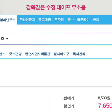
온라인중고
중고매장
우주점
음반
블루레이
커피
알라딘굿즈
굿즈
랜드
굿즈펀딩
런던자연사박물관
필사의도구
독서간식
판매가
8,500원
7,65
할인가