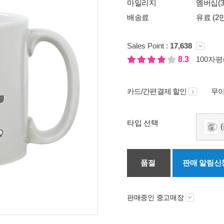
마일리지
멤버십(3
배송료
유료 (2
Sales Point :
17,638
8.3
100자평(
카드/간편결제 할인
무이
타입 선택
(
품절
판매 알림신
판매중인 중고매장