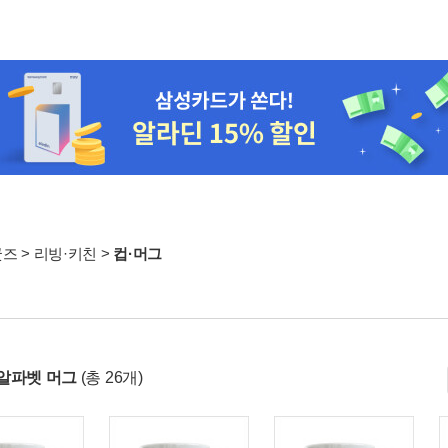
굿즈
>
리빙·키친
>
컵·머그
알파벳 머그
(총 26개)