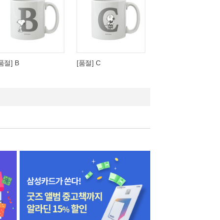
품절] B
[품절] C