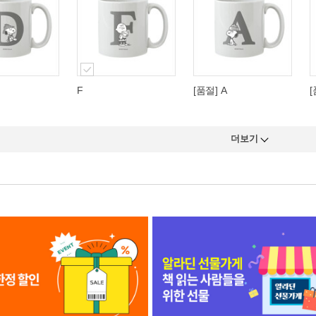
F
[품절] A
[
더보기