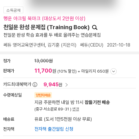
소득공제
행운 아크릴 북마크 (대상도서 2만원 이상)
천일문 완성 문제집 (Training Book)
천일문 완성 학습 효과를 두 배로 올려주는 연습문제집
쎄듀 영어교육연구센터
,
김기훈
(지은이)
쎄듀(CEDU)
2021-10-18
정가
13,000원
11,700
판매가
원
(10% 할인) +
마일리지 650원
9,945
카드최대혜택가
원
수령예상일
양탄자배송
지금 주문하면 내일 밤 11시
잠들기전 배송
(중구 서소문로 89-31 )
변경
배송료
유료 (도서 1만5천원 이상 무료)
전자책
전자책 출간알림 신청