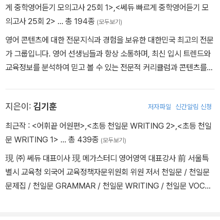
게 중학영어듣기 모의고사 25회 1>
,
<쎄듀 빠르게 중학영어듣기 모
의고사 25회 2>
… 총 194종
(모두보기)
영어 콘텐츠에 대한 전문지식과 경험을 보유한 대한민국 최고의 전문
가 그룹입니다. 영어 선생님들과 항상 소통하며, 최신 입시 트렌드와
교육정보를 분석하여 믿고 볼 수 있는 전문적 커리큘럼과 콘텐츠를
제공합니다.
지은이:
김기훈
저자파일
신간알림 신청
최근작 :
<어휘끝 어원편>
,
<초등 천일문 WRITING 2>
,
<초등 천일
문 WRITING 1>
… 총 439종
(모두보기)
現 ㈜ 쎄듀 대표이사 現 메가스터디 영어영역 대표강사 前 서울특
별시 교육청 외국어 교육정책자문위원회 위원 저서 천일문 / 천일문
문제집 / 천일문 GRAMMAR / 천일문 WRITING / 천일문 VOCA
왓츠 Grammar / 왓츠 Reading / EGU 시리즈 / 어휘끝 / 어법끝 /
쓰작 리딩그라피 / Grammar Q / Reading Q / Listening Q 등