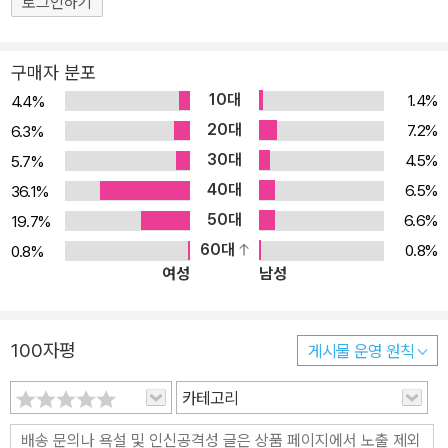
로그인하기
구매자 분포
10대
1.4%
4.4%
20대
7.2%
6.3%
30대
4.5%
5.7%
40대
6.5%
36.1%
50대
6.6%
19.7%
60대
0.8%
0.8%
여성
남성
100자평
게시물 운영 원칙
카테고리