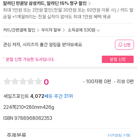
알라딘 만권당 삼성카드, 알라딘 15% 청구 할인
최대 1만원 또는 2만원 할인(전월 30만원 또는 60만원 이용 시) / 카드 발
급월 +1개월까지는 전월 실적이 없어도 최대 1만원 혜택 제공
카드/간편결제 할인
무이자 할부
소득공제 530원
관심 저자, 시리즈의 출간 알림을 받아보세요
신청
분철 신청 가능한 도서입니다.
분철 신청
0
100자평 0편
리뷰 0편
세일즈포인트
4,072
쎄듀 주간 31위
224쪽
210*280mm
426g
ISBN 9788968062353
주제분류
신간알림 신청