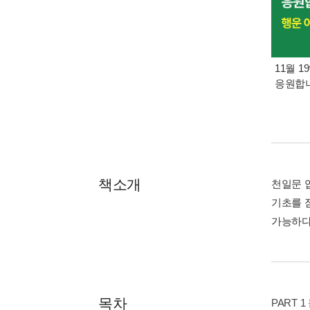
11월 1
응원합니
책소개
천일문 
기초를 점
가능하다
목차
PART 