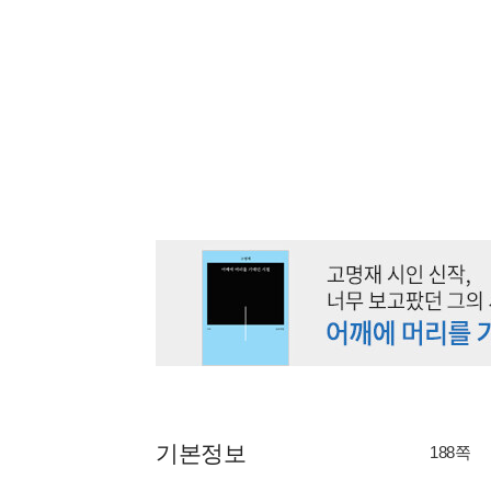
기본정보
188쪽