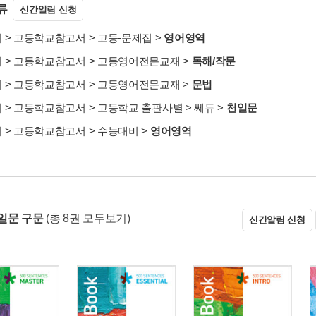
류
신간알림 신청
서
>
고등학교참고서
>
고등-문제집
>
영어영역
서
>
고등학교참고서
>
고등영어전문교재
>
독해/작문
서
>
고등학교참고서
>
고등영어전문교재
>
문법
서
>
고등학교참고서
>
고등학교 출판사별
>
쎄듀
>
천일문
서
>
고등학교참고서
>
수능대비
>
영어영역
일문 구문
(총 8권 모두보기)
신간알림 신청