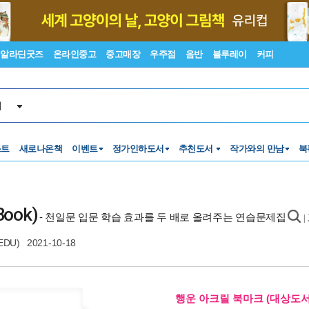
알라딘굿즈
온라인중고
중고매장
우주점
음반
블루레이
커피
서
스트
새로나온책
이벤트
정가인하도서
추천도서
작가와의 만남
북
ook)
- 천일문 입문 학습 효과를 두 배로 올려주는 연습문제집
|
EDU)
2021-10-18
행운 아크릴 북마크 (대상도서