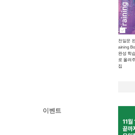
천일문 완
aining B
완성 학습
로 올려
집
이벤트