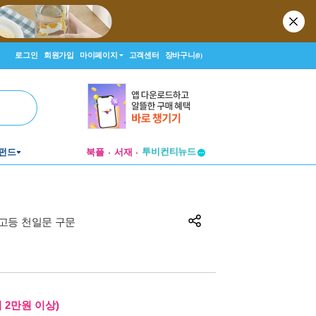
로그인
회원가입
마이페이지
고객센터
장바구니
(0)
투비컨티뉴드
펀드
북플
서재
창작플랫폼
투비컨티뉴드
고등 천일문 구문
 2만원 이상)