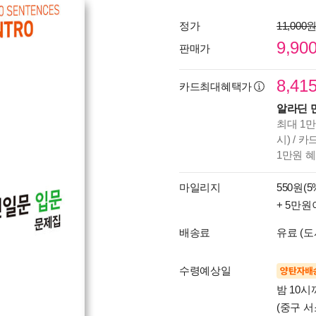
정가
11,000
9,90
판매가
8,41
카드최대혜택가
알라딘 
최대 1만
시) / 
1만원 
마일리지
550원(5
+ 5만원
배송료
유료 (도
수령예상일
양탄자배
밤 10
(중구 서