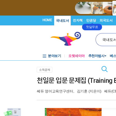
HOME
전자책
만권당
외국도서
국내도서
첫달무료
국내도
분야보기
오뒷세이아
추천마법사
베
소득공제
천일문 입문 문제집 (Training B
쎄듀 영어교육연구센터
,
김기훈
(지은이)
쎄듀(C