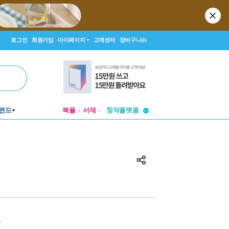
로그인
회원가입
마이페이지
고객센터
장바구니
(0)
투비컨티뉴드
펀드
북플
서재
창작플랫폼
투비컨티뉴드
원