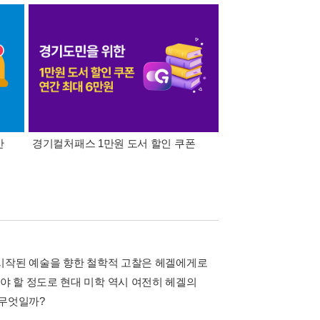
간
경기컬처패스 1만원 도서 할인 쿠폰
삼성카드가 쏜다! 알라
 시작된 예술을 향한 철학적 고찰은 헤겔에게로
 할 정도로 현대 미학 역시 여전히 헤겔의
 무엇일까?