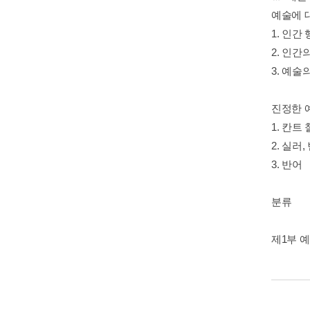
예술에 
1. 인
2. 인
3. 예술
진정한 
1. 칸트
2. 실러
3. 반어
분류
제1부 