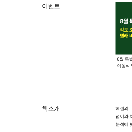
이벤트
8월 특
이동식 
책소개
헤겔의 
넘어와 
분석에 