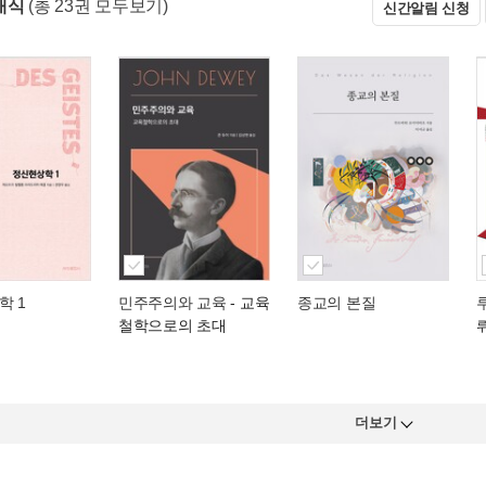
래식
(총 23권 모두보기)
신간알림 신청
학 1
민주주의와 교육
- 교육
종교의 본질
철학으로의 초대
더보기