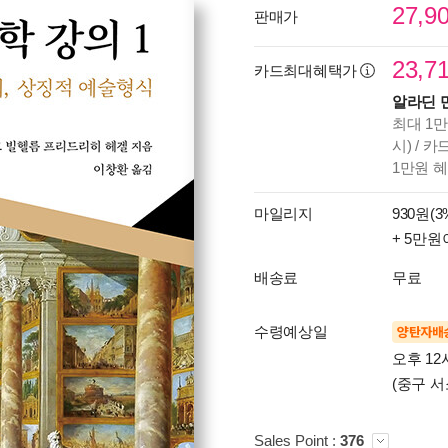
27,9
판매가
23,7
카드최대혜택가
알라딘 
최대 1만
시) / 
1만원 
마일리지
930원(3
+ 5만원
배송료
무료
수령예상일
양탄자배
오후 12
(중구 서
Sales Point :
376