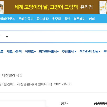
알라딘굿즈
온라인중고
중고매장
우주점
음반
블루레이
커피
서
스트
새로나온책
이벤트
정가인하도서
추천도서
작가와의 만남
북
세창클래식 1
|
환
(옮긴이)
세창출판사(세창미디어)
2021-04-30
정가
31,000