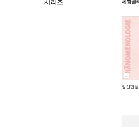
시리즈
세창클
정신현상