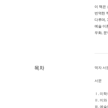
이 책은 
번역한 
다루며,
예술 이
우화, 
목차
역자 서
서문
Ⅰ. 미
Ⅱ. 미
Ⅲ. 예