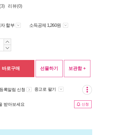
3)
리뷰(0)
자 할부
소득공제 1,260원
바로구매
선물하기
보관함 +
중고로 팔기
 등록알림 신청
림을 받아보세요
신청