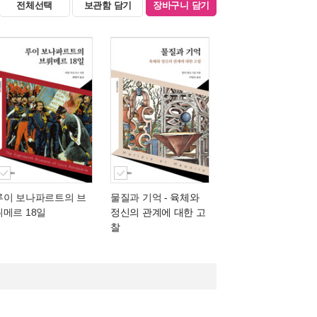
전체선택
보관함 담기
장바구니 담기
루이 보나파르트의 브
물질과 기억
- 육체와
뤼메르 18일
정신의 관계에 대한 고
찰