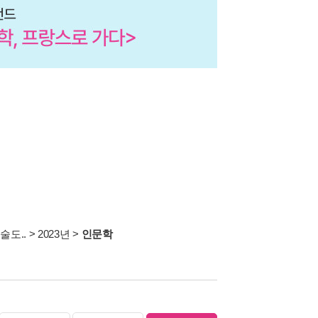
술도..
>
2023년
>
인문학