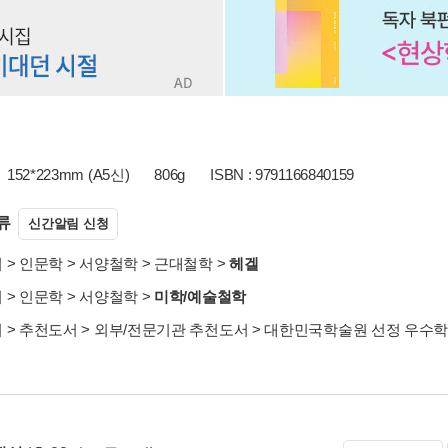
152*223mm (A5신)
806g
ISBN : 9791166840159
류
신간알림 신청
서
>
인문학
>
서양철학
>
근대철학
>
헤겔
서
>
인문학
>
서양철학
>
미학/예술철학
서
>
추천도서
>
외부/전문기관 추천도서
>
대한민국학술원 선정 우수학