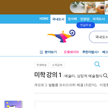
HOME
전자책
만권당
외국도서
국내도서
첫달무료
국내도
분야보기
오뒷세이아
추천마법사
베
무료배송
소득공제
미학 강의 1
- 예술미, 상징적 예술형식
게오르그 빌헬름 프리드리히 헤겔
(지은이),
이창