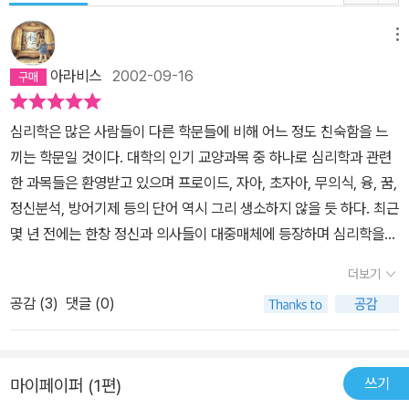
메뉴
아라비스
2002-09-16
심리학은 많은 사람들이 다른 학문들에 비해 어느 정도 친숙함을 느
끼는 학문일 것이다. 대학의 인기 교양과목 중 하나로 심리학과 관련
한 과목들은 환영받고 있으며 프로이드, 자아, 초자아, 무의식, 융, 꿈,
정신분석, 방어기제 등의 단어 역시 그리 생소하지 않을 듯 하다. 최근
몇 년 전에는 한창 정신과 의사들이 대중매체에 등장하며 심리학을
생활 저변으로 확대하는 움직임을 보이기도 했다. 그리고 그들의 저
더보기
서 또한 꽤 여러권이 베스트셀러에 올랐던 것으로 기억한다. 하지만
공감 (
3
)
댓글 (0)
그러한 서적 뿐 아니라 상담 부류의 책중 대다수가 상담사례를 단순
나열한 것에 불과하거나 남의 사생활에 대한 훔쳐보기 수준에서 그쳤
을 뿐 독자의 일상을 심리학이라는 거울에 비춰 반성에 보도록 이끄
쓰기
마이페이퍼 (1편)
는 데에는 역부족이었던 것으로 평가한다. 그러나 이 책은 정신요법