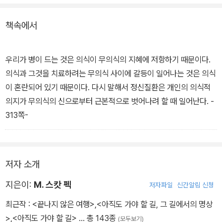
무의식을 정신질환을 일으키는 부정적인 존재로 파악한 반면, 그는
책속에서
인간의 의식이 해결하지 못한 문제들에 대한 해답을 주는 힘으로 파
악하고 있다.
우리가 병이 드는 것은 의식이 무의식의 지혜에 저항하기 때문이다.
매일매일 환자를 치료하면서 발견한 것을 바탕으로 '환자들이 어떻게
의식과 그것을 치료하려는 무의식 사이에 갈등이 일어나는 것은 의식
자신들과 씨름하면서 보다 높은 차원으로 성숙해 나가는가' 또는 '이
이 혼란되어 있기 때문이다. 다시 말해서 정신질환은 개인의 의식적
런 씨름에 실패한 환자들은 어떤 길을 걷고 있는가'에 중점을 두어 기
의지가 무의식의 신으로부터 근본적으로 벗어나려 할 때 일어난다. -
술하였다. 효과적이면서도 실천적인 인간 이해의 원리를 잘 설명하고
313쪽-
있다.
이 책을 열음사에서는
<아직도 가야할 길>
이라는 제목으로 번역해
저자 소개
출간했다.
지은이:
M. 스캇 펙
저자파일
신간알림 신청
최근작 :
<끝나지 않은 여행>
,
<아직도 가야 할 길, 그 길에서의 명상
>
,
<아직도 가야 할 길>
… 총 143종
(모두보기)