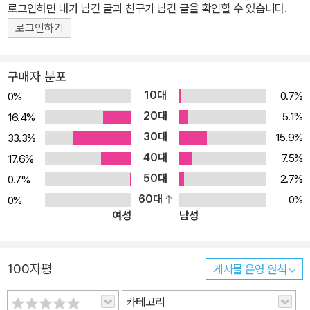
‘자기 훈육’의 필요성을 강조했고 그 때문에 진정한 자기계발서 장르
로그인하면 내가 남긴 글과 친구가 남긴 글을 확인할 수 있습니다.
를 구축한 저자라고 평가받는 스캇 펙은 2005년 69세의 나이로 세
로그인하기
상을 떠났다. 지금까지도 전 세계인의 사랑을 받고 있는 그의 대표작
으로는 《아직도 가야 할 길》에서 다룬 주제를 더 발전시킨 강연 모음
구매자 분포
집인 이 책 《끝나지 않은 여행》(1993), 첫 출간 이후 20여 년간 더
10대
0.7%
0%
깊어진 통찰과 통합적 시각을 보여주는 《그리고 저 너머에》(1997)
20대
5.1%
등이 있다.
16.4%
30대
15.9%
33.3%
40대
7.5%
17.6%
50대
2.7%
0.7%
60대
0%
0%
여성
남성
100자평
게시물 운영 원칙
카테고리