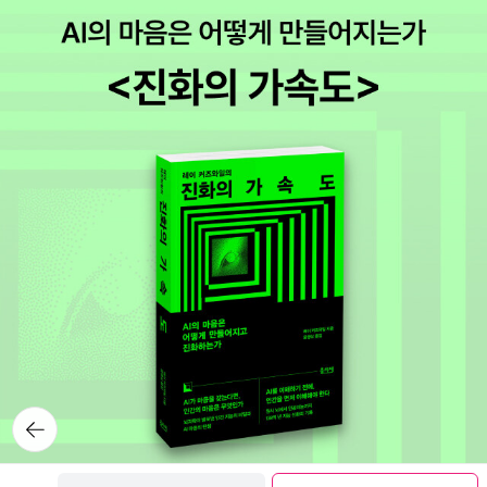
뒤로가
기
보관함담기