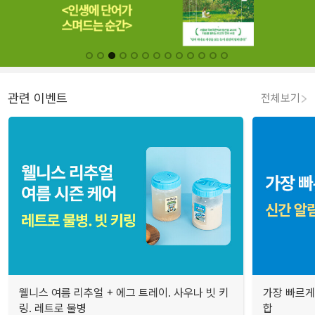
관련 이벤트
전체보기
웰니스 여름 리추얼 + 에그 트레이. 사우나 빗 키
가장 빠르게
링. 레트로 물병
합