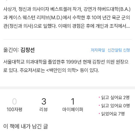
사상가, 정신과 의사이자 베스트셀러 작가, 강연가 하버드대학(B.A.)
과 케이스 웨스턴 리저브(M.D.)에서 수학한 후 10여 년간 육군 군의
관(정신과 의사)으로 일했다. 이때의 경험은 후에 개인과 조직에서의
인간 행동을 연구하는 데 귀중한 자료가 되었고 그러한 통찰은 여러
편의 책에서 구체화된다. 1978년 마흔두 살에 쓴 첫 책 《아직도 가야
옮긴이:
김창선
저자파일
신간알림 신청
할 길》은 ‘사랑, 전통적 가치, 영적 성장에 대한 새로운 심리학’이라는
부제가 보여주듯 ‘심리학과 영성을 매우 성공적으로 결합시킨 중요한
서울대학교 의과대학을 졸업한후 1999년 현재 김창선 의원 원장으
책’으로 평가되며 이후 《뉴욕타임스》의 최장기 베스트셀러 목록을 차
로 있다. 주요저서로는 <백만인의 의학> 등이 있다.
지할 정도로 독자의 사랑을 받았다. 불교도로서 이 책을 집필한 이후,
저자는 공개적으로 크리스천으로의 개종을 선언하고 인간 심리와 기
독교 신앙의 통합을 지향하는 글쓰기에 매진한다. 개인뿐 아니라 조
읽고 싶어요 2명
0
3
1
직과 사회의 영적 성장을 꿈꾸었던 스캇 펙은 그러한 이상을 실현하
읽고 있어요 0명
100자평
리뷰
마이페이퍼
기 위해 아내와 함께 비영리 교육기관인 공동체장려재단(FCE)을 만
읽었어요 7명
들어 평화적인 동력을 구현해보려고 노력했다. 이러한 의지와 나름의
이 책에 내가 남긴 글
해법은 《마음을 어떻게 비울 것인가》에 고스란히 담겼다. 일생 동안