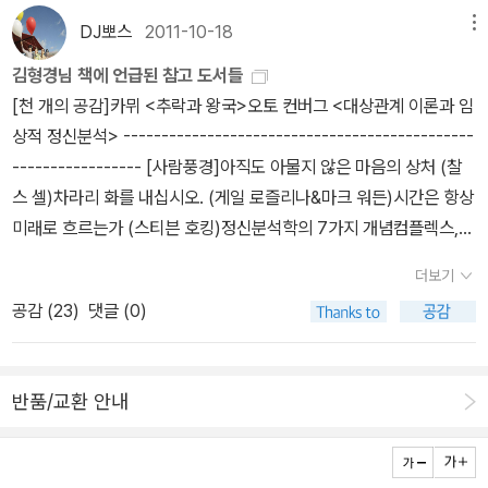
자의 상담 사례와 그에 대한 전문적인 분석을 통해 우리의 정신건강
DJ뽀스
2011-10-18
메뉴
을 되돌아보게 하고 앞으로 더욱 성장해 나가기 위한 방책들을 알려
준다는 점에서 매우 뛰어난 책이다. 이 책을 관통하는 저자의 가장 근
김형경님 책에 언급된 참고 도서들
본적인 견해이자 설명의 전제는 '인생은 고통스럽다'는 점이다. 그렇
[천 개의 공감]카뮈 <추락과 왕국>오토 컨버그 <대상관계 이론과 임
다면 우리는 어떻게 인생을 행복하게 영위할 수 있는가. 저자의 답은
상적 정신분석> ----------------------------------------------
고통을 회피하지 말고 받아들이라는 것이다. 무척 단순해 보이는 답
----------------- [사람풍경]아직도 아물지 않은 마음의 상처 (찰
이기는 하지만 저자는 우리가 얼마나 정신질환적으로 고통을 회피하
스 셀)차라리 화를 내십시오. (게일 로즐리나&마크 워든)시간은 항상
려고 하는지, 그리고 그에 따른 폐해가 얼마나 심각하고 무서운 일인
미래로 흐르는가 (스티븐 호킹)정신분석학의 7가지 개념컴플렉스,
지를 심리학이라는 학문에 기대어 여실히 드러내주기에 이 대답이 결
걸림돌인가 디딤돌인가지지정신치료창조와 용기 -----------------
더보기
코 허술하거나 무성의한 것은 아니다. 저자는 고통을 받아들이고 이
----------- [좋은 이별] 콜렉터
겨내는 과정에서 정신적 성장을 이룰 수 있다고 단언한다. 이러할 수
공감 (
23
)
댓글 (0)
있는 힘은 바로 '사랑'이다. 저자는 사랑을 '상대방의 자아 확장을 바
라고 도와줄 수 있는 힘'이라고 정의한다. 책의 많은 부분을 할애하고
있는 저자의 사랑에 대한 정의는 지금까지의 그 어떤 설명보다 완벽
반품/교환 안내
하고 실제적이며 건강하다. 그리스도교 신앙을 가졌다고 밝히는 저자
는 이와 아울러 마지막 장에서 심리학과 종교의 만남을 꾀하고 있다.