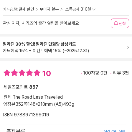
카드/간편결제 할인
무이자 할부
소득공제 310원
관심 저자, 시리즈의 출간 알림을 받아보세요
신청
알라딘 30% 할인! 알라딘 만권당 삼성카드
카드혜택 15% + 이벤트혜택 15% (~2025.12.31)
10
100자평 0편
리뷰 3편
세일즈포인트
857
원제 The Road Less Travelled
양장본
352쪽
148*210mm (A5)
493g
ISBN 9788971399019
주제분류
신간알림 신청