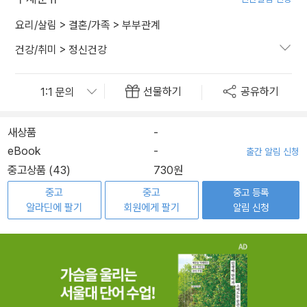
요리/살림
>
결혼/가족
>
부부관계
건강/취미
>
정신건강
선물하기
공유하기
새상품
-
eBook
-
출간 알림 신청
중고상품 (43)
730원
중고
중고
중고 등록
알라딘에 팔기
회원에게 팔기
알림 신청