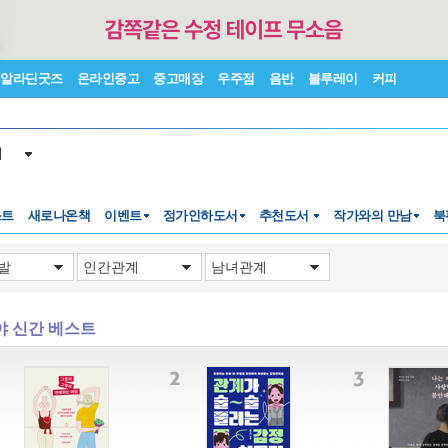
알라딘굿즈
온라인중고
중고매장
우주점
음반
블루레이
커피
서
스트
새로나온책
이벤트
정가인하도서
추천도서
작가와의 만남
북
야 신간 베스트