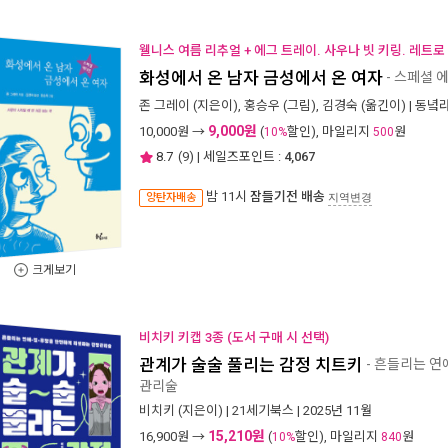
웰니스 여름 리추얼 + 에그 트레이. 사우나 빗 키링. 레트로
화성에서 온 남자 금성에서 온 여자
- 스페셜 
존 그레이
(지은이),
홍승우
(그림),
김경숙
(옮긴이) |
동녘라
9,000원
10,000
원 →
(
할인), 마일리지
원
10%
500
8.7
(
9
) | 세일즈포인트 :
4,067
밤 11시
잠들기전 배송
양탄자배송
지역변경
크게보기
비치키 키캡 3종 (도서 구매 시 선택)
관계가 술술 풀리는 감정 치트키
- 흔들리는 연
관리술
비치키
(지은이) |
21세기북스
| 2025년 11월
15,210원
16,900
원 →
(
할인), 마일리지
원
10%
840