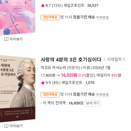
8.7
(
135
) | 세일즈포인트 :
26,527
밤 11시
잠들기전 배송
양탄자배송
지역변경
미리보기
사랑의 4분의 3은 호기심이다
시대철학 1
ㅣ
자코모 카사노바
(지은이) |
비원
| 2026년 7월
16,020원
17,800
원 →
(
할인), 마일리지
원
10%
890
9.9
(
49
) | 세일즈포인트 :
1,070
밤 11시
잠들기전 배송
양탄자배송
지역변경
이 책의 전자책 :
16,020
원
보러 가기
미리보기