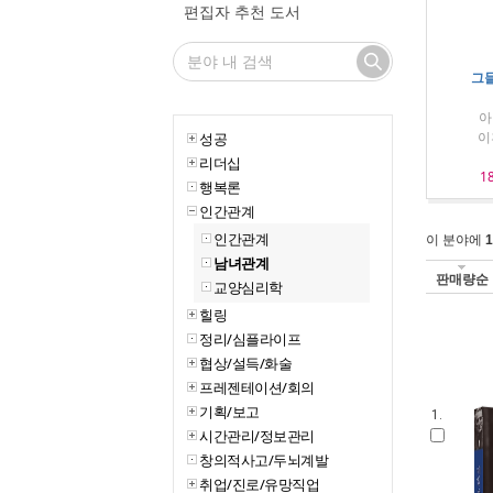
편집자 추천 도서
그들
아
이
성공
리더십
1
행복론
인간관계
인간관계
이 분야에
1
남녀관계
판매량순
교양심리학
힐링
정리/심플라이프
협상/설득/화술
프레젠테이션/회의
기획/보고
1.
시간관리/정보관리
창의적사고/두뇌계발
취업/진로/유망직업