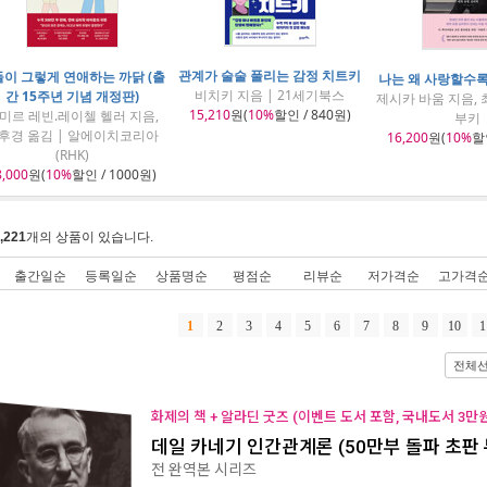
관계가 술술 풀리는 감정 치트키
이 그렇게 연애하는 까닭 (출
나는 왜 사랑할수
비치키 지음 | 21세기북스
간 15주년 기념 개정판)
제시카 바움 지음, 
15,210
원(
10%
할인 / 840원)
미르 레빈.레이첼 헬러 지음,
부키
후경 옮김 | 알에이치코리아
16,200
원(
10%
할인
(RHK)
8,000
원(
10%
할인 / 1000원)
,221
개의 상품이 있습니다.
출간일순
등록일순
상품명순
평점순
리뷰순
저가격순
고가격
1
2
3
4
5
6
7
8
9
10
1
전체
화제의 책 + 알라딘 굿즈 (이벤트 도서 포함, 국내도서 3만원
데일 카네기 인간관계론 (50만부 돌파 초판
전 완역본 시리즈