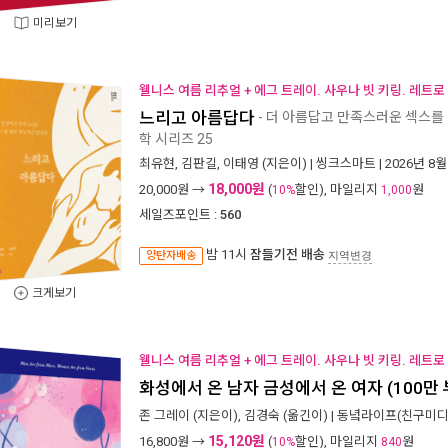
미리보기
웰니스 여름 리추얼 + 에그 트레이. 사우나 빗 키링. 레트로
느리고 아름답다
- 더 아름답고 만족스러운 섹스를
학 시리즈 25
최유현
,
김판길
,
이태영
(지은이) |
씽크스마트
| 2026년 8월
18,000원
20,000
원 →
(
할인), 마일리지
원
10%
1,000
세일즈포인트 :
560
밤 11시
잠들기전 배송
양탄자배송
지역변경
크게보기
웰니스 여름 리추얼 + 에그 트레이. 사우나 빗 키링. 레트로
화성에서 온 남자 금성에서 온 여자 (100만
존 그레이
(지은이),
김경숙
(옮긴이) |
동녘라이프(친구미디
15,120원
16,800
원 →
(
할인), 마일리지
원
10%
840