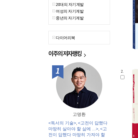
20대의 자기계발
여성의 자기계발
중년의 자기계발
다이어리북
이주의
저자랭킹
1위
2.
고명환
<독서의 기술>
<고전이 답했다
,
마땅히 살아야 할 삶에 ...>
<고
,
전이 답했다 마땅히 가져야 할