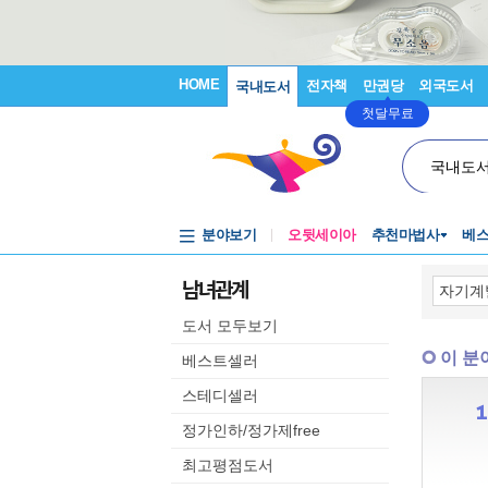
HOME
전자책
만권당
외국도서
국내도서
첫달무료
국내도
분야보기
오뒷세이아
추천마법사
베
남녀관계
도서 모두보기
이 분
베스트셀러
스테디셀러
정가인하/정가제free
최고평점도서