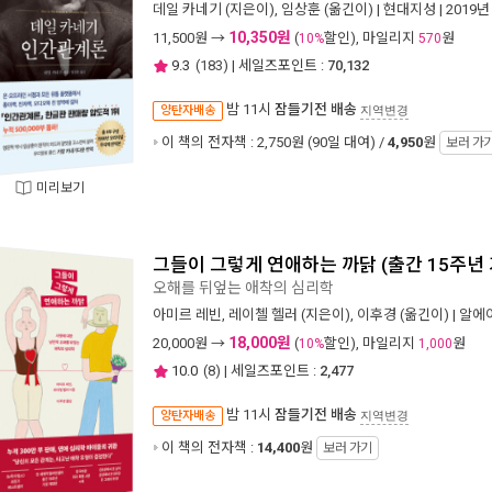
데일 카네기
(지은이),
임상훈
(옮긴이) |
현대지성
| 2019년
10,350원
11,500
원 →
(
할인), 마일리지
원
10%
570
9.3
(
183
) | 세일즈포인트 :
70,132
밤 11시
잠들기전 배송
양탄자배송
지역변경
이 책의 전자책 : 2,750원 (90일 대여) /
4,950
원
보러 가
미리보기
그들이 그렇게 연애하는 까닭 (출간 15주년
오해를 뒤엎는 애착의 심리학
아미르 레빈
,
레이첼 헬러
(지은이),
이후경
(옮긴이) |
알에이
18,000원
20,000
원 →
(
할인), 마일리지
원
10%
1,000
10.0
(
8
) | 세일즈포인트 :
2,477
밤 11시
잠들기전 배송
양탄자배송
지역변경
이 책의 전자책 :
14,400
원
보러 가기