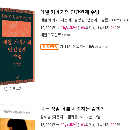
데일 카네기의 인간관계 수업
데일 카네기
(지은이),
김상현
(엮은이) |
필름(Feelm)
| 20
16,920원
18,800
원 →
(
할인), 마일리지
원
10%
940
세일즈포인트 :
210
밤 11시
잠들기전 배송
양탄자배송
지역변경
미리보기
나는 정말 너를 사랑하는 걸까?
김혜남
(지은이) |
갤리온
| 2007년 12월
11,700원
13,000
원 →
(
할인), 마일리지
원
10%
650