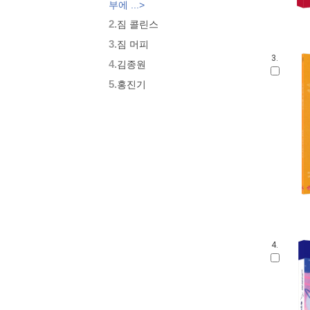
부에 ...>
2.
짐 콜린스
3.
짐 머피
3.
4.
김종원
5.
홍진기
4.