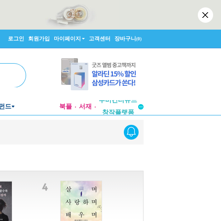
로그인
회원가입
마이페이지
고객센터
장바구니
(0)
투비컨티뉴드
펀드
북플
서재
창작플랫폼
투비컨티뉴드