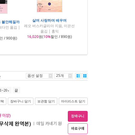
살며 사랑하며 배우며
록 불안해질까
레오 버스카글리아 지음, 이은선
최다인 옮김 |
옮김 | 홍익
16,020
원(
10%
할인 / 890원)
 / 900원)
옵션 설정
25개
순
1~20
끝
선택
장바구니 담기
보관함 담기
마이리스트 담기
 이상)
장바구니
 무삭제 완역본)
데일 카네기 원
ㅣ
바로구매