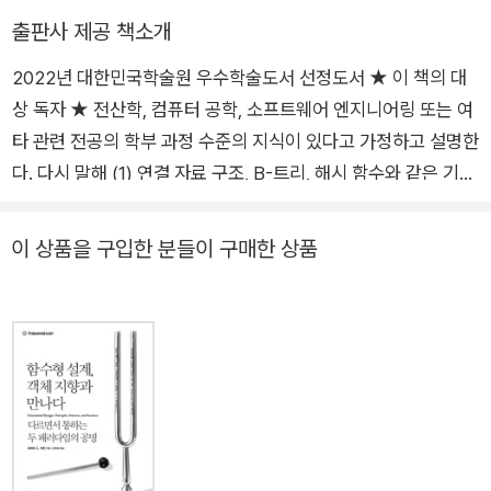
마다의 관점이나 관심사에 따라 다른 대답을 내놓을 것이다. 사견으
사진 앱에도, 서점의 책 검색대에도, 패스트푸드점의 키오스크에도
출판사 제공 책소개
로는 검색 서비스를 뜻하는 광의의 검색엔진과 문서를 색인하고 질의
들어가 있어서 하루에 한 번 이상은 꼭 무언가를 검색하게 되는 것 같
를 처리하는 시스템을 뜻하는 협의의 검색엔진으로 나눌 수 있을 것
2022년 대한민국학술원 우수학술도서 선정도서 ★ 이 책의 대
다.
같다. 다시 말해, 검색엔진(서비스)의 핵심에 검색엔진(시스템)이 자
상 독자 ★ 전산학, 컴퓨터 공학, 소프트웨어 엔지니어링 또는 여
이렇게 검색 기능이 여러 곳에서 다양하게 쓰이는 만큼 시중에는 편
리한다. 이제는 수많은 인터넷 서비스에서 검색이 필수 기능으로 여
리하게 쓸 수 있는 검색엔진 솔루션 및 오픈소스 툴이 많이 나와 있다.
타 관련 전공의 학부 과정 수준의 지식이 있다고 가정하고 설명한
겨진다. 여러분이 직접 검색엔진을 구현하지 않더라도, 어떤 방식으
개발자들은 실제 검색엔진이 구체적으로 어떤 원리로 어떻게 작동하
다. 다시 말해 (1) 연결 자료 구조, B-트리, 해시 함수와 같은 기초
로든 검색에 엮인 일을 맡는다면 이 책이 도움이 될 것이다. 서두에서
는지 잘 몰라도, 데이터를 준비한 후에 여러 검색 솔루션 중에 하나를
적인 자료 구조 개념 (2) 알고리즘과 시간의 복잡도 분석 (3) 운
언급한 정보 검색의 고유한 특성을 알면 더 효율적으로 목적을 달성
선택해서 약간 설정해주는 것만으로 검색엔진 기능을 자신의 서비스
영체제, 디스크 장치, 메모리 관리, 파일 시스템 등에 익숙해야 한
이 상품을 구입한 분들이 구매한 상품
할 수 있다. 동작 원리를 알면 좋은 활용법도 찾을 수 있으며, 새로운
에 비교적 쉽게 추가할 수 있다.
다는 뜻이다. 이와 더불어 확률 변수, 분포, 확률 질량 함수와 같
아이디어를 구현하는 데도 밑거름이 될 수 있다. 어느 분야나 마찬가
하지만 모든 일이 그렇듯, 기초를 아는 것이 중요하다. 전반적인 원리
은 기초적인 확률과 통계 이론도 알고 있다고 가정했다. ★ 이 책
지지만, 기초가 탄탄하면 응용하기 쉬워진다. 이 책을 번역하면서 다
를 이해하고 있으면 똑같은 문제를 더 빠르고 쉽게 풀 수도 있고, 새로
의 구성 ★ 5부로 구성됐으며 각각 독자적인 구조를 가진다. 1부
양한 기술 용어를 되도록이면 우리말로 옮기고자 노력했다. 그 중 학
운 아이디어를 적용해서 다른 방식으로 응용하는 것도 가능해진다.
는 개론에 해당한다. 2부에서 4부까지는 각각 주요 영역인 색인,
계나 산업계에서 굳어진 원어도 있어서 망설이기도 했지만, 정보 검
이 책은 실제 검색 엔진을 연구하고 만들어온 저자들의 경험을 바탕
검색, 평가를 다룬다. 각 장은 1부를 읽은 다음 순서에 상관없이
색 분야가 생소한 독자의 이해를 돕고 싶었다. 영문 용어가 익숙한 독
으로 정보 검색론의 전반적인 내용을 한 번씩 다루고 있어서 정보 검
독자적으로 읽어도 된다. 5부는 그전까지 소개한 내용을 바탕으
자들은 다소 어색하게 느낄 수 있다. 이 점 너그러이 양해를 구한다.
색론의 기초를 배우는 데 많은 도움이 될 것으로 생각한다. 실제로 검
로 특정 응용 분야를 깊이 파고든다. 1부는 정보 검색 기초를 소개
임형준
색 순위화 로직을 오래 개발해온 나 역시 번역하면서 그동안 자세히
한다. 1장에서는 정보 검색 시스템 구조, 용어, 문서의 특성, 문서