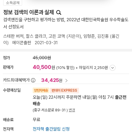
소득공제
정보 검색의 이론과 실제
검색엔진을 구현하고 평가하는 방법, 2022년 대한민국학술원 우수학술도
서 선정도서
스테판 버처
,
찰스 클라크
,
고든 코맥
(지은이),
임형준
,
김진홍
(옮긴
이)
에이콘출판
2021-03-31
정가
45,000원
40,500
판매가
원
(10% 할인) +
마일리지 2,250원
34,425
카드최대혜택가
원
수령예상일
양탄자배송
썬데이 EXPRESS
오늘(일) 22시까지 주문하면 내일(월) 아침 7시
출근전
배송
(중구 서소문로 89-31 )
변경
배송료
무료
전자책
전자책 출간알림 신청