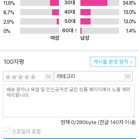
30대
34.8%
11.6%
이 장에서는 문서 구조를 다루기 위한 경량 구조를 소개하고, 불
40대
13.0%
8.7%
리언 조건 검색에 이 경량 구조를 적용해본다. 6장은 색인 압축에
50대
13.0%
2.9%
관한 내용이다. 7장은 동적 문서 모음을 유지하는 알고리즘을 소
60대
1.4%
0%
개한다. 동적 문서 모음은 질의에 비해서 문서 갱신이 잦고, 갱신
여성
남성
을 곧바로 반영해야 하는 속성을 가진다. 3부는 검색 기법과 알고
리즘을 다룬다. 8장과 9장은 문서 내용에 기반한 순위화 검색의
주요한 두 가지 기법을 소개, 비교하는데, 바로 확률적 기법과 언
100자평
게시물 운영 원칙
어 모델 기법이다. 이러한 순위화 검색 기법은 명시적인 적합도
카테고리
관련 정보, 즉 문서 구조와 사용자 피드백과 질의 확장으로부터
얻는 정보를 도입하면 효과가 더 높아진다. 각 기법에 관련된 자
세한 내용을 논의할 것이다. 10장은 문서를 분류하고 제한하는
기술을 소개하며, 문서 구분을 위한 기초적인 머신러닝 알고리즘
도 설명한다. 11장에서는 메타 학습 알고리즘과 이를 순위화에 적
용하는 방법과 더불어, 증거와 매개변수 조정을 어떻게 결합하는
현재
0
/280byte (한글 140자 이내)
지 소개한다. 4부의 주제는 정보 검색 기법 평가다. 검색 유효성
스포일러 포함