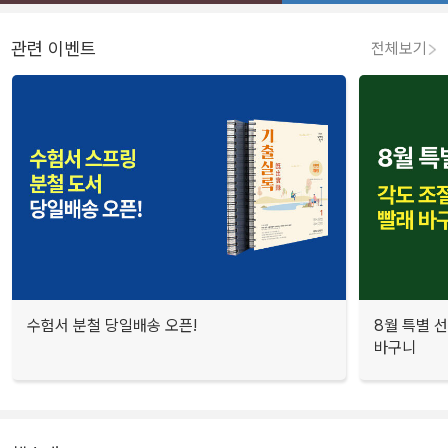
관련 이벤트
전체보기
수험서 분철 당일배송 오픈!
8월 특별 선
바구니