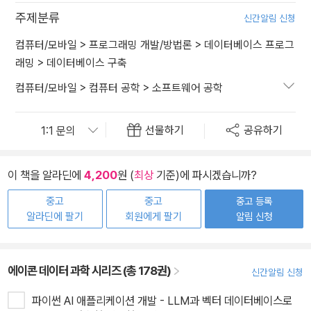
주제분류
신간알림 신청
컴퓨터/모바일
>
프로그래밍 개발/방법론
>
데이터베이스 프로그
래밍
>
데이터베이스 구축
컴퓨터/모바일
>
컴퓨터 공학
>
소프트웨어 공학
선물하기
공유하기
이 책을 알라딘에
4,200
원 (
최상
기준)에 파시겠습니까?
중고
중고
중고 등록
알라딘에 팔기
회원에게 팔기
알림 신청
에이콘 데이터 과학 시리즈 (총 178권)
신간알림 신청
파이썬 AI 애플리케이션 개발 - LLM과 벡터 데이터베이스로