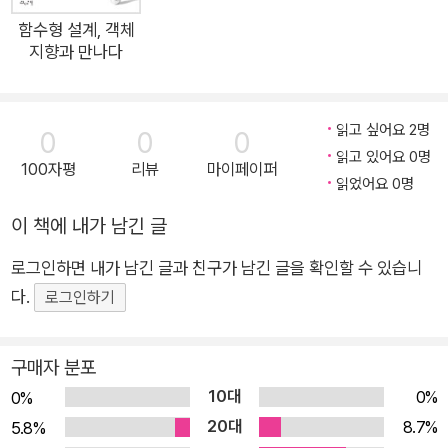
몰랐던 내용을 한 번 더 배울 기회를 가질 수 있었던 것 같다. 정보 검
형식, 텀 분포, 언어 모델, 문서 모음을 비롯한 기초 개념을 설명
함수형 설계, 객체
색론이 및 검색엔진 기술에 관심이 있거나, 관련 일을 하시는 분들은
지향과 만나다
한다. 2장은 세 가지 주요 주제인 색인, 검색, 평가의 기초를 설명
참고서적으로 두고 읽어 보시면 좋으리라 생각한다.
한다. 각 주제마다 (2부에서 4부까지) 한 부를 할애해 자세히 다
김진홍
룰 것이다. 2장에서 각 주제를 독립적으로 바라볼 수 있는 토대를
읽고 싶어요 2명
0
0
0
마련할 것이다. 1부의 마지막인 3장에서는 1장에서 시작한 주제
읽고 있어요 0명
100자평
리뷰
마이페이퍼
를 이어가는 동시에 2 장의 내용을 마무리한다. 여기서는 특정 자
읽었어요 0명
연어(사람의 언어 등)와 연관된 문제를 다루는데, 그 중에서도 토
이 책에 내가 남긴 글
큰 생성, 즉 문서를 색인하고 검색하도록 일련의 텀으로 바꾸는
절차가 대표적이다. 검색 시스템은 여러 언어가 뒤섞인 문서를 적
로그인하면 내가 남긴 글과 친구가 남긴 글을 확인할 수 있습니
절히 처리할 수 있어야 하며, 이런 관점에서 여러 주요 언어가 갖
다.
로그인하기
는 중요한 특성을 논의할 것이다. 2부는 역색인을 만들고 읽고 유
지하는 기술에 초점을 맞춘다. 4장에서 정적 색인을 구축하고 읽
구매자 분포
는 알고리즘을 살펴볼 것이다. 정적 색인은 문서 모음이 자주 바
10대
0%
0%
뀌지 않고, 바뀌었을 때 색인 전체를 재구축할 시간이 충분한 상
20대
8.7%
5.8%
황에 적합하다. 5장은 색인 읽기와 질의 처리 기법을 설명한다.