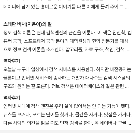
데이터에 담겨 있는 흥미로운 이야기를 다른 이에게 들려 주어 그 변
화에 일조할 수 있는 사람이 되는 것이 목표다. 옮긴 책으로는 《아름
다운 시각화》, 《해커 스타일로 배우는 기계학습》, 《디자이닝 인포메
스테판 버처(지은이)의 말
이션》, 《정보 검색의 이론과 실제》가 있다.
정보 검색 이론은 현대 검색엔진의 근간을 이룬다. 이 책은 전산학, 컴
퓨터 공학, 소프트웨어 공학 분야의 대학원생과 현업 전문가를 대상
으로 정보 검색 이론을 소개한다. 알고리즘, 자료 구조, 색인, 검색, 평
가와 같은 핵심 주제는 물론이고 더 깊이 탐구할 수 있는 바탕을 제공
역자후기
함으로써 폭넓은 관심을 끌 만한 주제를 선정했다. 또한 웹 검색엔진,
오늘날 누구나 일상에서 검색 서비스를 사용한다. 하지만 비전공자는
병렬 처리 시스템, XML 검색과 같이 잘 알려졌거나 향후 널리 쓰일
물론이고 인터넷 서비스에 종사하는 개발자 대다수도 검색 시스템의
응용 분야의 특성을 다루는 데에도 신경을 썼다. 이론과 실제 사이에
구조와 원리는 잘 모른다. 정보 검색은 데이터베이스와 같은 관련 분
서 균형을 잡으면서도, 구현 방식이나 실험 결과 등을 강조해서 실용
야와 공통점도 있지만, 그들과 구분되는 고유한 특성도 분명히 갖고
역자후기
성에 조금 더 무게를 실었다. 본문에서 소개한 기법은 가급적 실험을
있기 때문이다. 검색 서비스에는 다양한 컴퓨터 시스템이 필요하지만
인터넷 시대에 검색 엔진은 우리 삶에 없어서는 안 되는 기능이 됐다.
거쳐 비교, 평가했다. 각 장 마지막에는 연습 문제와 프로젝트가 나온
그 중 검색엔진은 특히 모든 검색 서비스의 공통 요소이자 핵심이다.
뉴스를 보거나, 모르는 단어를 찾거나, 물건을 사거나, 맛집을 가거나,
다. Wumpus는 저자 중 한 사람이 개발에 참여한 멀티유저 오픈소스
일반적으로 검색엔진이라고 말하면 대개 유명한 검색 서비스를 떠올
다른 사람의 의견을 읽을 때도 먼저 검색을 한다. 꼭 네이버나 구글 같
정보 검색 시스템으로서, 모델을 구현하고 수업 과제의 기반 내용을
린다. 그리고 검색엔진의 정의를 묻는다면 (검색업계 종사자조차) 저
은 검색 서비스를 이용하지 않더라도, 검색 기능은 SNS에도, 휴대폰
제공하는 데 활용했다.