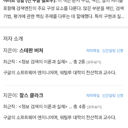
아미트 싱할 (전 구글 펠로우):
이 책은 문서 수집, 색인, 질의 처리를
포함해 검색엔진의 주요 구성 요소를 다룬다. 많은 부분을 색인, 검색
기법, 평가에 관한 핵심 주제를 다루는 데 할애했다. 특히 구현과 실험
을 강조해 색인 압축이나 색인 갱신 정책을 포함해 정보 검색 시스템
이 동작하는 상세한 구조를 배울 수 있다. 또 실제 상황에서 어떤 기법
저자 소개
이 잘 동작하는지 이해할 수 있게 설명한다. 성능 평가를 다룬 두 개의
장에서는 검색엔진을 평가하는 방법론적이면서 통계적인 기초를 제
지은이:
스테판 버처
저자파일
신간알림 신청
공하며, 독자는 이를 근거로 순위화 수식을 바꾸면 검색 결과 품질이
최근작 :
<정보 검색의 이론과 실제>
… 총 2종
(모두보기)
개선되는지와 같은 의사 결정을 할 수 있다. 분류를 다루는 장에서는
특정 언어로 된 문서만 검색하거나 부적절한 내용을 검색 결과에서
구글의 소프트웨어 엔지니어며, 워털루 대학의 전산학과 교수다.
거르는 등의 고급 검색 연산을 수행하는 데 유용한 머신러닝 기법을
소개한다. 병렬 정보 검색과 웹 검색을 다루는 장에서는 기초적인 정
지은이:
찰스 클라크
저자파일
신간알림 신청
보 검색 시스템을 수십억 개 문서와 수십만 명의 사용자를 지탱할 수
있는 대규모 시스템으로 탈바꿈하는 데 필요한 지식을 제공한다. 저
최근작 :
<정보 검색의 이론과 실제>
… 총 4종
(모두보기)
자들은 입문자를 위해 최신 정보 검색 연구 분야에 대한 개요를 제공
구글의 소프트웨어 엔지니어며, 워털루 대학의 전산학과 교수다.
하고 수많은 연구 논문을 참조하면서도, 단순히 연구 성과를 나열하