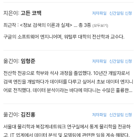
는 데 그치지 않는다. 실험해볼 수 있는 예제와 일반적인 도구를 사용
해서 검색엔진의 구성 요소를 떠받치는 중요한 기법들을 구체적으로
지은이:
고든 코맥
저자파일
신간알림 신청
설명한다. 각 장 마지막에 있는 연습 문제로 여러분도 검색엔진을 직
최근작 :
<정보 검색의 이론과 실제>
… 총 3종
접 만들고 탐구해보기 바란다.
(모두보기)
정보 검색 분야에 발 담근 연구자와 개발자라면 꼭 읽어야 할 책이다!
구글의 소프트웨어 엔지니어며, 워털루 대학의 전산학과 교수다.
옮긴이:
임형준
저자파일
신간알림 신청
전산학 전공으로 학부와 석사 과정을 졸업했다. 10년간 개발자로서
검색 엔진을 개발하다가 데이터를 다루고 싶어서 초보 데이터 엔지니
어로 전직했다. 데이터 분석이라는 바다에 떠다니는 수많은 훌륭한
시스템과 분석 도구에 감탄하고 탐색하고 방황하면서 나아갈 길을 찾
는 중이다. 『정보 검색의 이론과 실제』(에이콘 출판사, 2021)를 공동
옮긴이:
김진홍
저자파일
신간알림 신청
번역했다.
서울대 물리학과 복잡계네트워크 연구실에서 통계 물리학을 전공하
고, IT 업계에서 데이터 분석 및 모델링에 관련한 일을 계속 해왔다.