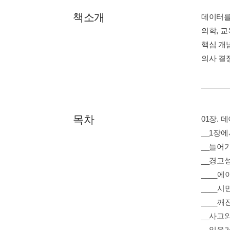
책소개
데이터를
의학, 
핵심 개
의사 결
목차
01장.
__1장
__들어
__경고
____
____시
____깨
__사고
__읽을