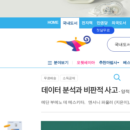
HOME
전자책
만권당
외국도서
국내도서
첫달무료
국내도
분야보기
오뒷세이아
추천마법사
베
무료배송
소득공제
데이터 분석과 비판적 사고
- 양
에단 부에노 데 메스키타
,
앤서니 파울러
(지은이)