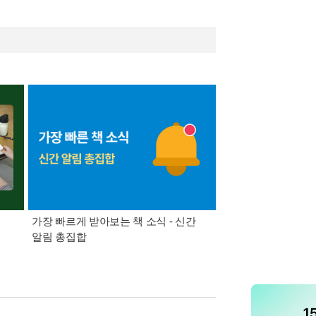
가장 빠르게 받아보는 책 소식 - 신간
경기컬처패스 1만원 
알림 총집합