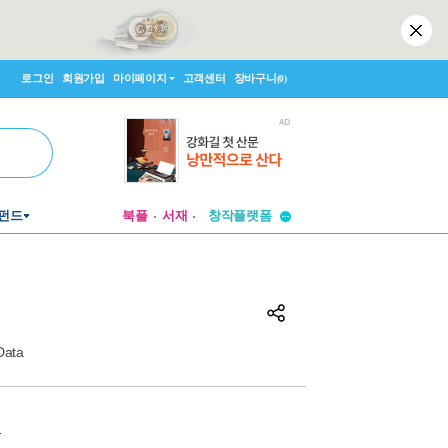
로그인
회원가입
마이페이지
고객센터
장바구니
(0)
투비컨티뉴드
펀드
북플
서재
창작플랫폼
투비컨티뉴드
Data
원