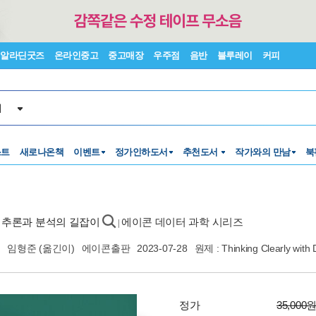
알라딘굿즈
온라인중고
중고매장
우주점
음반
블루레이
커피
서
스트
새로나온책
이벤트
정가인하도서
추천도서
작가와의 만남
북
적 추론과 분석의 길잡이
에이콘 데이터 과학 시리즈
|
,
임형준
(옮긴이)
에이콘출판
2023-07-28
원제 : Thinking Clearly with 
정가
35,000