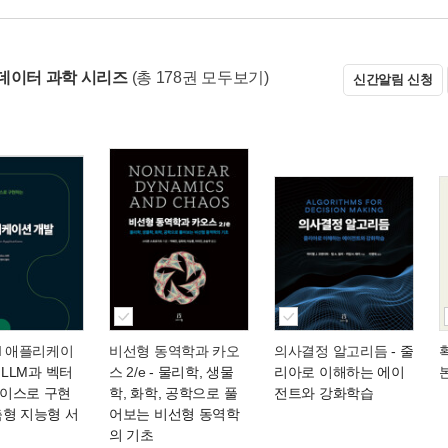
데이터 과학 시리즈
(총 178권 모두보기)
신간알림 신청
I 애플리케이
비선형 동역학과 카오
의사결정 알고리듬
- 줄
 LLM과 벡터
스 2/e
- 물리학, 생물
리아로 이해하는 에이
이스로 구현
학, 화학, 공학으로 풀
전트와 강화학습
춤형 지능형 서
어보는 비선형 동역학
의 기초