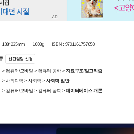
188*235mm
1003g
ISBN : 9791161757650
류
신간알림 신청
서
>
컴퓨터/모바일
>
컴퓨터 공학
>
자료구조/알고리즘
서
>
사회과학
>
사회학
>
사회학 일반
서
>
컴퓨터/모바일
>
컴퓨터 공학
>
데이터베이스 개론