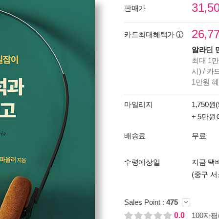
31,5
판매가
26,7
카드최대혜택가
알라딘 
최대 1만
시) / 
1만원 
마일리지
1,750원(
+ 5만원
배송료
무료
수령예상일
지금 택배
(중구 서
Sales Point :
475
0.0
100자평(