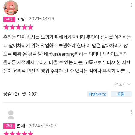
라. 우등생이 되고 싶었지만 방법을 몰라서 못했던 때처럼 자원을 어
어를 진작할 때 이 세계의 불행을 보지 못할 수 있기 때문. 아메드는
좋은 것들을 행복 대상으로 생각하면, 중요한 결과가 따라온다. 행복
메뉴
떻게 활용해야 하는지를 몰랐을 뿐일지도. 남들과 비교해 내 삶이 보
그보다 중요한 것은 불행한 퀴어들을 포괄하는 것이라 말한다. 퀴어
에 이르게 하는 것들이 좋은 것이 되거나 좋은 것으로서의 가치를 획
고망
2021-08-13
잘것 없고 '실패'했다고 생각하다가, 아니다, 그런 게 어딨어, 정해진
로 살기로 한 사람들에게 이 세계의 인정이란 아슬아슬한 조건부에
득하게 되는 것이다. 대상은 '행복 수단'이 된다. 또는 행복 지시자가
기준은 없고 세상에 '성공'한 사람만 잘사는 건 아니다, 따라서 나는
불과하다. 즉, 스트레이트한 방식으로 행복을 찾아야 인정받고 올바
된다고도 할 수 있겠다. 마치 그것이 지시하는 대로 따라가면 행복을
우리는 단지 상처를 느끼기 위해서가 아니라 무엇이 상처를 야기하는
실패한 게 아니야, 그냥 내 삶을 살고 있는 거지, 하고 생각의 전환을
른 퀴어가 될 수 있다. 행복한 퀴어란 예의를 갖추고 식탁에 제대로 앉
찾을 수 있는 것처럼 말이다. 만약 우리를 행복하게해주는 수단을 제
지 알아차리기 위해 작업하고 투쟁해야 한다.이 말은 알아차리지 않
이루었으나, 곧 이건 '합리화'가 아닌가 싶어 나를 의심하기를 반복했
을 줄 아는 퀴어를 의미하는 것으로(<더 월 2>의 인공수정을 통해 가
공하는 대상이 있고, 우리가 이런 대상을 향해 있다고한다면, 우리가
도록 배워 온 것을 탈-배움unlearning하라는 의미다.브라이도티의
는데, 이젠 정말 그러지 말아야 한다고 책을 덮으며 또 생각했다. 세상
정을 일구려는 샤론 스톤 커플이 한 예다) 이런 구도에서 퀴어는 영원
목표로 하는 것은 어디 다른 곳, 즉 그 대상에 따라오리라 생각하는 행
올바른 지적에서 우리가 배울 수 있는 바는, 고통으로 무너져 본 사람
의 모든 기존 관념의 연장선에 내 생각을 놓는다. 기존 관념을 의심하
히 남의 집을 찾은 예의 바른 손님이 될 수밖에 없다. 아메드는 행복한
복에 있는 것이다. 이렇게 뒤에 따라온다는 시간성은 정말로 중요하
들이 윤리적 변신의 행위 주체가 될 수 있다는 점이다.우리가 나쁜 느
는 시각으로 내 생각을 본다. 그거 또다른 기존 관념 아니야? '합리
이성애 형태들과 가까워지지 않으면서, 즉 퀴어에게는 “불의”에 해당
다. 행복은 나중에 올 무엇이다. 이런 점에서 행복은 특정 대상들을 향
낌에 주의를 기울여야 하는 건, 그것을 극복하기 위해서가 아니라가
화'라는 말로 너를 다시 옭아매려는 술책? 그렇게 생각하면 된다. 자
하는 이성애적 행복과 계속 불화하면서 불행한 퀴어의 정치적 힘과
해 있고, 그것들은 아직 존재하지 않는 것을 가리킨다. 우리가 뭔가를
더보기
까이 다가오는 것에 의해 우리가 어떻게 변용되는지 알기 위해서이
책은 금물이다. 자책할 시간에 책을 한 글자 더 읽자. 도입부가 어려워
에너지를 무효화하지 않는 것이 중요하다고 강조한다. 정서 이방인으
따라갈 때 목표는 행복이다. 마치 어느 지점에 다다르면 행복이란 걸
공감 (
2
)
댓글 (0)
다.이 책에서 내 목적은 나쁜 느낌들이 단순히 반작용적인 것이 아니
서 어렵다고 끙끙거렸다. 다시 읽으면 덜 어려울 것같은 느낌이다. 그
로서의 혁명가가 이 세상에 대해 갖는 이질적 느낌과 긍정심리학에서
얻을 수 있는 것처럼 말이다.- P55
라는 걸 살펴보는 것이었다. 나쁜 느낌들은 끝나지 않은 역사들에 대
러나 읽으면 읽을수록 좋아서, 물론 아메드의 말을 따라 나를 생각하
말하는 행복감을 대조하는 대목 역시 이런 주장과 궤를 같이한다. 혁
한 창조적 반응들이다위기가 닥칠 때 우리는 '이 길이 무슨 길이
면서는 슬펐지만, 그 슬픔은 좋은 슬픔이었다. 나는 이제 이 느낌을 기
명 의식은 세상과 맞지 않는다는 느낌이다. 세상 전체와 싸우는 것 같
메뉴
야?'라는 질문을 던져야 한다. 길이 의문에 부쳐질 때 우리는 가능성
분 좋은 슬픔이라고 말할 수 있다. 가슴이 아프지만 좋은 느낌이라고,
고, 세상도 당신에게서 등을 돌린 것처럼 느껴진다. 이는 긍정 심리학
벌새
2024-06-07
을 인식하게 된다.우리는 어떤 삶을 살다 그 삶을 더 이상 살고 싶지
좀 고통스럽지만 기분이 좋다고, 말할 수 있게 되었다. 사라 아메드 덕
에서 말하는 몰입감과는 정반대의 느낌, 스트레스를 받는 느낌, 긴장