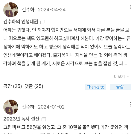
25년에 출간된 책에서 골라보려고 애썼다) 상반기 리스트를 보고 싶
이 필요하다. 가능성에 대해 배우는 것은 계보학을 하는 것, 현재의 도
들을 획득하기만 하면, 혹은 거기 근접하기만 하면 행복할 수 있다고
건수하
2024-04-24
메뉴
은 분은 클릭.문학2024년에 이어 여전히 소설을 많이 읽지 못했다.
착에 대해 질문함으로써 현재를 궁금해 하는 것이다. 그래서 가능성
약속하는 방식으로 우리를 끌어당긴다. 행복에 닿을 수 있게 해준다
읽어도 크게 감흥이 남은 작품이 많지 않았는데 그래도 그중에서 골
에 대해 배우는 것에는 현재로부터의 일정한 소외가 수반된다. 익숙
고 간주되는 대상들은 사회적 재화로서 긍정적 가치를 축적해 순환하
건수하의 인생네권
라보자면. 김안나, <어느 아이 이야기>별 기대 없이 읽다가 막판에
한 것이 물러나면 다른 일들이 발생할 수 있다. 바로 이런 이유로 정서
며 행복 대상이 되는데, 예를 들면, “행복한 가정주부” “행복한 흑인
어제는 귀찮다, 안 해야지 했지만오늘 서재에 와서 다른 분들 글을 보
는 으아!...했다. 초반에 좀 지루한 느낌이 없잖아 있는데(건조한 보고
이방인들은 창조적일 수 있다. 우리는 그릇된 것들을 바랄 뿐만 아니
노예” 이성애적 “행복한 가정” 같은 것들이 그렇다. 아메드는 동일한
니 떠오르는 책도 있고괜히 하고싶어져서 해본다. 가장 좋아하는~ 류
서 형식이 이어지는 부분은 더욱) 어느 순간부터 이야기에 빨려 들어
라, 포기하라고들 하는 가능성을 받아들이고, 이런 바람들을 중심으
대상에 대해 동일한 감정을 공유하는 ‘정서 공동체’(가정이나 국가)에
정하기에 약하기도 하고 평소에 생각해본 적이 없어서 오늘 생각나는
가더니, 도대체 왜? 하는 생각과 함께 ‘대니’의 생부는 과연 누구인가
로 생활 세계를 창조한다. 우리가 행복에서 멀어져야 일이 벌어진다.
서 사회적으로 좋다고 여겨지는 대상들에게 ‘적합한’ 행복을 느끼지
인생네권이라고 해야겠다. 즐거움이나 지식을 얻는 것 외에 좀더 생
추리소설을 읽는 느낌까지 든다. 같은 소재를 다뤄도 다른 방식&관점
우연 발생이 생겨나는 것이다. ⌋ (392)⌈불행할 자유는 부적절한 방식
못하는 이들을 ‘정서 이방인’으로 개념화해 행복 대본으로부터 벗어
각하며 책을 읽게 된 계기, 새로운 시각으로 보는 법을 접한 것, 페미
으로 말하면 이렇게 새로운 작품이 탄생하는구나, 그래서 역시 문학
으로 행복할 자유를 포함한다. 그런 자유는 행복 하중을 가볍게 할 것
난 이들의 불행을 분석하는 2, 3, 4, 5장(가정에 행복감을 느끼며 안
니즘에 눈뜬 것, 그리고 나 자신을 있는 그대로 긍정할 수 있게 된 것..
더보기
이지 고개를 끄덕끄덕하게 되는 작품이었다. 글자 수 제한 때문에 10
이다. 불행할 자유는 그러므로 행복을 제쳐 두지 않을 것이다. 우리의
주할 수 없는 주부, 이성애적 가족의 식탁에 자리할 수 없는 퀴어, 자
4권의 책을 고른 이유다.
공감 (
25
)
댓글 (25)
0자평은 줄여서 올렸는데 원래 끼적인 감상은 이렇다. ‘이 세상에 흩
목적은 우연발생을 행복 안으로 되돌려 놓는 것이다.⌋ (400)
신의 문화를 포기하지 않는 한 불행한 주체가 되어 버리는 이주자, 현
어져 있는 뿌리 없이 중생’ 영원한 이방인들의 고통과 상처로 얼룩진
실에서 이질감을 느끼는 혁명가)의 기반이 되는 분석틀을 제시한다.
삶. 다른 인종의 피가 흐르는 아이를 낳은 젊은 두 여성(‘캐럴’과 ‘H
2장 분위기 깨는 페미니스트 행복의 역사를 분위기 깨는 페미니스트
건수하
2024-01-02
메뉴
a’)의 삶이 교차하며 그려진다. 인종과 국가, 국가 간의 경계 이런 것
의 관점에서 살펴본다. 루소의 󰡔에밀󰡕이나 엘리엇의 󰡔플로스강의 물
2023년 독서 결산
들은 개인에게 어떤 지문을 남기는 것일까. 그토록 건조하고 경멸에
방앗간󰡕, 버지니아 울프의 󰡔댈러웨이 부인󰡕 같은 초기 페미니즘의
그림책 빼고 58권을 읽었고, 그 중 10권을 골라봤다.가장 좋았던 책
찬 느낌마저 주던 보고서가 막판에 달라지는 것을 보면 뭉클하면서도
비평 대상들을 새롭게 읽으며 페미니즘 내에서 ‘트러블 메이커’의 계