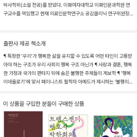
다. 『그때와 지금의 퀴어(Queer Then and Now)』『항의하라!(Co
박사학위(소설 전공)를 받았다. 이화여자대학교 이화인문과학원 연
mplaint!)』『쓸모란 무엇인가?(What’s the Use?)』『퀴어 현상학(Q
구교수를 역임했고 현재 의료인문학연구소 공감클리닉 연구위원장으
ueer Phenomenology)』등 책 다수를 집필했으며, 국내에 번역된
로 서사의학을 현장에 적용할 다양한 방법을 모색하고 있다. 저서로
책으로는 『감정의 문화정치』『정동 이론』『행복의 약속』『페미니스트
『로지 브라이도티, 포스트휴먼』(커뮤니케이션북스, 2017), 역서로
로 살아가기』가 있다.
『좋은 의사 나쁜 의사』(공역, 박영사, 2023), 『이야기로 푸는 의학』
출판사 제공 책소개
(공역, 학지사, 2020) 등이 있다.
¶ 특정한 ‘우리’가 행복한 삶을 유지할 수 있도록 어떤 타인이 고통받
아야 하는 구조가 우리 사회의 행복 구조 아닌가 ¶ 사랑과 결혼, 행복
한 가정과 국가의 판타지 뒤에 숨은 불행한 주체들의 계보학 ¶ ‘행복
이데올로기’에 맞서 페미니스트 철학자 아메드가 제시하는 ‘불행의
정치학’ ¶ 트러블 메이커, 분위기 깨는 자, 정서 이방인의 불행은 어디
서부터 시작되는가 ¶ 퀴어 페미니스트 문화비평과 행복에 대한 철학
이 상품을 구입한 분들이 구매한 상품
적 비판의 환상적 결합 1990년대부터 대두하기 시작해 지금까지 꾸
준한 인기를 끌고 있는 긍정심리학계의 행복학 연구에 따르면, 행복
한 사람들에게는 몇 가지 특징이 있다. 행복학 연구자들이 행복의 ‘비
법’을 밝혀낸다며 갖가지 설문조사와 인터뷰, 통계기법 등을 동원해