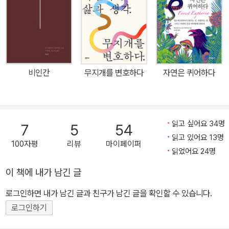
도출해 낸 연구 결과들에 따르면, “소득수준이 높을수록” 행복하고
“기혼자가 미혼자보다” 행복하며, “긍정적일수록” 행복하고 “가족과
돈독”할수록 행복도가 높다. 과연 이런 것들이 말해주는 것은 무엇일
까? 아니 말해주는 게 있기는 한 것일까? 퀴어 페미니스트 철학자 사
라 아메드는 이와 같은 “행복이란 무엇인가”라는 질문에 대한 대답들
비인간
무지개를 변호하다
자연은 퀴어하다
이 과연 “무엇을 하고 있는지” 질문하며 ‘정서 이론’의 관점에서 우리
삶을 지배하는 ‘행복’ 관념을 해부한다. 이에 따르면, 행복 관념은 보
통 미래를 보장하는 ‘약속’의 형태를 띠며, 대개는 사회적으로 이미 좋
은 것이라 여겨지는 것들을 재확언함으로써 그것을 추구하는 좋은 주
읽고 싶어요 34명
7
5
54
체를 생산해 내는 역할을 한다. 이런 메커니즘은 한편으로 그 대척점
읽고 있어요 13명
100자평
리뷰
마이페이퍼
에 행복의 경로에서 이탈한 자들, 행복 대본을 따르지 않는 자들, 차이
읽었어요 24명
를 가진 자들을 위치시키고 이들을 불행의 원인으로 재현함으로써 힘
이 책에 내가 남긴 글
을 얻는다. 이 책은 페미니스트, 이주자, 퀴어와 같은 불행(불운)한 주
로그인하면 내가 남긴 글과 친구가 남긴 글을 확인할 수 있습니다.
체들을 ‘행복한 가족’, ‘행복한 국가’와 같은 ‘정서 공동체’로부터 소외
된 ‘정서 이방인’으로 개념화하면서 이들의 불행과 우울에 정치적 힘
로그인하기
을 부여하는 한편, 지배적인 행복 관념이 ‘다른’ 주체로 하여금 무엇을