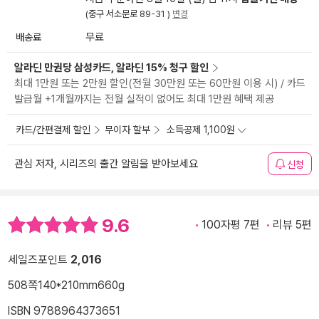
(중구 서소문로 89-31 )
변경
배송료
무료
알라딘 만권당 삼성카드, 알라딘 15% 청구 할인
최대 1만원 또는 2만원 할인(전월 30만원 또는 60만원 이용 시) / 카드
발급월 +1개월까지는 전월 실적이 없어도 최대 1만원 혜택 제공
카드/간편결제 할인
무이자 할부
소득공제 1,100원
관심 저자, 시리즈의 출간 알림을 받아보세요
신청
9.6
100자평 7편
리뷰 5편
세일즈포인트
2,016
508쪽
140*210mm
660g
ISBN 9788964373651