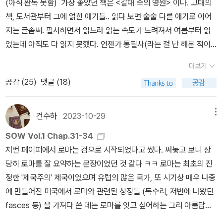
(아직 완독 못함) 가장 좋았던 책은 <갈대 속의 영원> 이다. 고대의
참.... 인간은 측정이 가능한 존재인가? 인간의 거죽은 인간의 영혼과
보의 중요성을 강조한다. 또 식탁의 평화를 깨며 가족 내에서 늘 착한
책, 도서관부터 그에 얽힌 얘기들.. 읽다 보면 술술 다른 얘기로 이어
연결돼 있는가? 묵직한 질문이 남는다. 그러니까 인종차별/우생학...
딸일 수만은 없었던 자신의 경험담과 동료 페미니스트들의 기억을 결
지는 글솜씨. 필사하면서 읽느라 읽는 속도가 느려져서 여름부터 읽
더불어 나치의 만행 같은 것들까지도 담긴 수작이다. 이런 소재 뻔할
합하며 킬조이 페미니스트와 트러블 메이커 사이의 연결을 분명히 한
었는데 아직도 다 읽지 못했다. 언젠가 통필사(라는 걸 난 해본 적이
것 같다고 생각하는 분들은 한번 읽어보시라. 아닐걸? ‘밀리의 서
다. 아메드는 ‘트러블’을 일으키는 페미니즘의 역사가 여전히 페미니
없다) 해보고 싶기도 한데, 너무 두꺼워서... 자기계발서 원래 화제의
재’에서 읽었는데, 밀리에서 읽기를 잘했다는 생각이 들었다. 온통 밑
즘의 정치적 지평에서 중요한 한 자리를 점유하고 있음을 강조한다.
더보기
자기계발서 별로 안 좋아하지만 좋았던 책. 이 책도 많이 필사하며 읽
줄이었는데, 종이책으로 읽었으면 이걸 언제다 옮기나...? 한숨 쉬었
3장 불행한 퀴어 󰡔고독의 우물󰡕이나 󰡔루비프루트 정글󰡕, 󰡔캐롤󰡕
공감 (
25
)
댓글 (18)
었다. 읽고 나서 휴대폰도 멀리하겠지만 나에게 중요한 걸 먼저 하고
을 듯. 밀리는 복사해서 옮겨두면 좋아요... 어떻게 인간을 측정하는
등의 레즈비언 정전들을 읽어 나가며 퀴어의 불행이 어떻게 만들어지
여러가지를 다 하려고 하다가 느끼는 압박감을 줄여보겠다는 생각을
가? 존경심으로? 아니면 헌정하는 마음으로? 아니면 절대적 정확성
는지 분석하고 “난 그저 네가 행복하길 바랄 뿐이란다”라는 진술이
했다. 그 결과 잠도 많이 자고 마음은 상당히 편한데, 그동안 하던 여
으로? 숫자에 대한 무조건적 충성심으로? 숫자를 모독하는 자에게
건수하
2023-10-29
메뉴
타자에게 자유를 주는 듯하면서도 어떻게 행복의 원인으로 이미 합의
러 가지를 많이 놓아버리게 되었다 ^^;;에세이 비비언 고닉을 이긴 <
고통이 있으리니, 그는 객관성을 어긴 것이다. 그런데 이 측정을 통해
돼 있는 것을 향해 가도록 지시하는지 이야기한다. 󰡔고독의 우물󰡕에
SOW Vol.1 Chap.31-34
페이드 포>. 성매매에 대해 '필요악일까?' 라고 생각했는데 '그냥 악'
알게 되는 건 무엇인가? 이 수치들은 무엇을 밝히는가? 인종의 영혼
관한 기존의 해석을 뒤집는 아메드의 독해는 이 책의 백미로 아메드
저번 페이퍼에서 로마는 검으로 시작되었다고 썼다. 써놓고 보니 상
이라고 생각하게 되었다. 내용만이 아니라 글도 좋았다. 이렇게 글 잘
을? 인간의 거죽이 인간의 영혼과 연결돼 있다고, 아니, 아니다, 단순
는 “사랑의 실패”로 해석되었던 이 책의 결말을 반대로 해석해 낸다.
당히 로마를 잘 요약하는 문장이었던 것 같다 ㅋㅋ 로마는 최초의 진
쓰는 사람이 써야 사람들이 더 보고 생각하고 하지... 한국 사회 현실
히 연결된 정도가 아니라 아예 거죽이 그 인간의 영혼을 직접 지시하
또 이 책의 불행한 결말을 좀 더 최근의 영화 <길 잃은 천사들>과 함
정한 '제국주의' 제국이었으며 유럽의 많은 국가, 또 시기상 매우 나중
'미괴오똑'은 다시 살펴봐도 기억에 남는 책.장르를 뭐라 해야할지..
는 것이다. 이 테제를 요약하면, 우리는 피부와 눈의 형태와 입술의 두
께 읽으며 시대를 달리하는 두 텍스트에서 타인의 행복을 위한 퀴어
에 만들어진 미국에서 로마와 관련된 상징들 (독수리, 저번에 나왔던
사회 라고 해야할 것 같긴 한데, 과학이라고 할 수도 있을 것 같다.저
께 및 너비와 콧구멍의 형태로부터 영혼의 사본을 보는 것이다. 귀스
주인공의 선택이 왜 여전히 불행을 야기하는 것인지 묻는다. 4장 우
fasces 등) 을 가져다 쓴 데는 로마를 잇고 싶어하는 그리 아름답지
자가 과학 철학을 전공해서 그런 느낌이 드는 걸지도... <우리는 당신
타브 르봉이 19세기 말에 주장했듯이, 모든 영혼은 정신의 지형을 갖
울증적 이주자 제국주의를 옹호하는 논리를 제공했던 공리주의의 행
만은 않은 의도가 깔려있었던 것으로 보인다. 요즘 이 책 저 책 조금씩