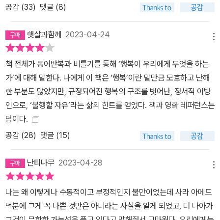
공감 (
33
)
댓글 (8)
편으로 행복 발화를 이용해 퀴어를 관용하거나 승인할 때도(“그렇게
너희 둘이 행복하다면 그것도 사랑이지”) 퀴어 사랑은 그런 사랑 역
햇살과함께
2023-04-24
시 (이성애적 사랑과 같은) 사랑이라고, 그것도 행복을 보장해 줄 수
메뉴
있다고 증명할 수 있을 때만 인정받는다. 아메드는 “불행하지 않음을
보여 주려면 행복해야 한다”는 그 압력이 불행을 만들어 낼 수 있으
책 전체가 동어반복과 비틀기를 통해 ‘행복이 우리에게 무엇을 하는
며, 그래서 우리는 더더욱 불행에 대해 (간과하지 않고) 이야기해야
가’에 대해 말한다. 나에게 이 책은 ‘행복’이란 말만큼 모호하고 난해
한다고 강조한다. # 정서(정동)의 정치학 ## 느낌에 귀 기울일 때 들
한 부분도 많았지만, 규정되어진 행복의 구조를 벗어난, 정서적 이방
려오는 것들 일반적으로 느낌이란 주체의 내부에서 생겨나는 순수하
인으로, ‘불행할 자유’라는 삶의 힌트를 얻었다. 책과 영화 레퍼런스는
고 주관적인 무엇으로서 여겨져 왔다. 하지만 정서 이론의 등장으로
덤이다.
이런 느낌(정서, 정동, 감정)이 실은 사회적 관념들로 물들어 있으며,
공감 (
28
)
댓글 (15)
주체 내부에만 존재하는 것이 아니라 물질적 대상들을 매개로 움직이
는 것으로 보는 흐름이 생겨나기 시작했다. 이들은 주로 무형의 분위
난티나무
2023-04-28
메뉴
기, 느낌 같은 것들에 응축돼 있는 ‘역사’나 지배와 억압 등을 읽어 내
면서 감정을 사회를 분석하는 중요한 도구로 만든다. 예를 들어, 아메
나는 왜 이렇게나 수동적이고 부정적인지 불만이었는데 사라 아메드
드는 이런 정서 이론에 입각해 흑인 여성이 백인 여성들만 가득한 여
덕분에 그게 꼭 나쁜 것만은 아니라는 사실을 알게 되었고, 더 나아가
성학회 자리에 나타났을 때 갑자기 싸해지는 분위기의 정체에 대해
그것이 무한한 가능성을 품고 있다고 말해줘서 고마웠다. 우리에게는