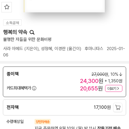
소득공제
행복의 약속
불행한 자들을 위한 문화비평
사라 아메드
(지은이),
성정혜
,
이경란
(옮긴이)
후마니타스
2025-01-
06
종이책
27,000
원,
10%
24,300
원
+ 1,350원
20,655
원
카드최대혜택가
더보기
전자책
17,100
원
수령예상일
양탄자배송
지금 주문하면 8월 10일 (월) 밤 11시
잠들기전 배송