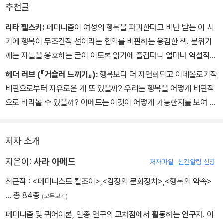
추천글
리타 펠스키:
페미니즘이 여성의 행복을 파괴한다고 비난 받는 이 시
기에 행복이 무조건적 선이라는 합의를 비판하는 용감한 책. 분위기
깨는 자들을 옹호하는 글이 이토록 읽기에 즐겁다니 얼마나 역설적인
가! 시의적절하고 독창적인 이 책은 분명 엄청난 논쟁을 촉발할 것이
헤더 러브 (『거슬러 느끼기』):
행복보다 더 자연화되고 이데올로기적
다.
비판으로부터 자유로운 게 또 있을까? 우리는 행복을 어떻게 비판적
으로 바라볼 수 있을까? 아메드는 이것이 어떻게 가능한지를 보여 준
다.
저자 소개
지은이:
사라 아메드
저자파일
신간알림 신청
최근작 :
<페미니스트 킬조이>
,
<감정의 문화정치>
,
<행복의 약속>
… 총 84종
(모두보기)
페미니즘 및 퀴어이론, 인종 연구의 교차점에서 활동하는 연구자. 이