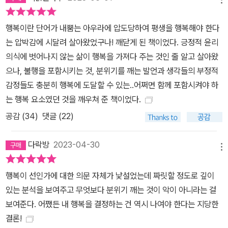
는 인종차별의 폭력을 잊지 않으면 불행해진다는 본보기로 서사화되
는 반면, 가족의 관습을 거스르고 베컴처럼 되기를 바라는 딸은 착한
행복이란 단어가 내뿜는 아우라에 압도당하여 평생을 행복해야 한다
영국 시민으로 비춰진다. 결국 행복 대본은 주체를 똑바르게straigh
는 압박감에 시달려 살아왔었구나! 깨닫게 된 책이었다. 긍정적 윤리
t, 이성애자로, 좋은 시민으로 만드는 장치다. 또한 행복은 상호성의
의식에 벗어나지 않는 삶이 행복을 가져다 주는 것인 줄 알고 살아왔
언어로 강압을 실행하고 감추는 역할을 한다. “네가 행복하니 나도 행
으나, 불행을 포함시키는 것, 분위기를 깨는 발언과 생각들의 부정적
복해”라는 말이 “네가 행복해야 내가 행복하지”, “네가 그러면 나도
감정들도 충분히 행복에 도달할 수 있는..어쩌면 함께 포함시켜야 하
불행해”, “네 불행이 내 행복을 위협해”, “넌 날 위해 행복해야 해”가
는 행복 요소였던 것을 깨우쳐 준 책이었다.
되는 과정에 대한 아메드의 예리한 분석은, 누군가의 행복을 바라는
공감 (
34
)
댓글 (22)
사랑의 감정이 (그 타인의 생각대로) 행복해야 할 의무로 경험될 수
있음을 잘 보여 준다. 예를 들어, 자녀의 커밍아웃을 맞닥뜨린 부모의
다락방
2023-04-30
발화를 생각해 보자. “난 네가 행복하길 바랄 뿐인데, 그건 너무 불행
메뉴
한 삶이 아니겠니”라고 하는 ‘사랑’의 표현 속에 숨겨진 것은 무엇일
행복이 선인가에 대한 의문 자체가 낯설었는데 짜릿할 정도로 깊이
까? 여기서 불행은 과연 아이가 퀴어라서 생기는 것일까? 아메드는
있는 분석을 보여주고 무엇보다 분위기 깨는 것이 악이 아니라는 걸
불행은 정확히 이 발화의 순간부터 작동하고 발생하는 것이라 말한
보여준다. 어쨌든 내 행복을 결정하는 건 역시 나여야 한다는 지당한
다. 즉, 퀴어의 삶이 불행한 삶, 행복한 요소가 없는 삶, 남편과 자식이
결론!
없어 우울한 삶이라 간주되기 때문에 아이는 불행해지는 것이다. 한