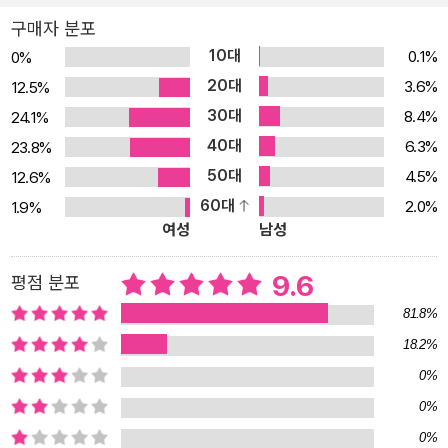
포기하게 하는지 보여 줌으로써 정서를 통한 권력의 작동을 이야기한
구매자 분포
다. 버지니아 울프, 조지 엘리엇, 울스턴크래프트, 보부아르, 토니 모
10대
0.1%
0%
리슨 등의 페미니즘 정전들과 󰡔고독의 우물󰡕, 󰡔루비푸르트 정글󰡕, 󰡔
20대
3.6%
12.5%
캐롤󰡕 등과 같은 퀴어 정전들뿐만 아니라 전설의 레즈비언 드라마 <
30대
8.4%
24.1%
엘워드>, <디 아워스> 등의 대중문화 콘텐츠들을 넘나들며 아카데믹
40대
6.3%
23.8%
한 철학적 논의를 거침없이 전개해 나가는 솜씨는 이 책을 “행복에 대
50대
4.5%
12.6%
한 필적할 수 없는 철학서”로서뿐만 아니라 퀴어 페미니즘적 문화비
60대
2.0%
1.9%
평의 전범으로 자리매김케 했다. 파키스탄 출신 아버지와 영국인 어
여성
남성
머니를 둔 본인의 혼성적 배경과 동료 페미니스트들의 경험담들까지
자연스럽게 녹아든 서사에서 학문과 실천의 경계를 넘나들며 독립 연
9.6
평점 분포
구자로 우뚝 선 저자의 현재 모습을 예견할 수도 있다. # 거부할 수 없
81.8%
는 좋은 느낌, ‘행복감’의 해부 ##‘미래의 약속’으로서 작동하는 행복
18.2%
의 메커니즘이 밝혀 주는 지배의 기술 ‘행복’은 사회적으로 가장 자연
0%
화되어 있는 관념이자 무조건적 선으로 여겨지는 관념이다. 이는 학
문적으로 반박의 대상이 되기는커녕 윤리학·철학에서 오히려 절대선
0%
으로 여겨졌다. 하지만 아메드는 페미니즘과 반인종주의, 퀴어 연구
0%