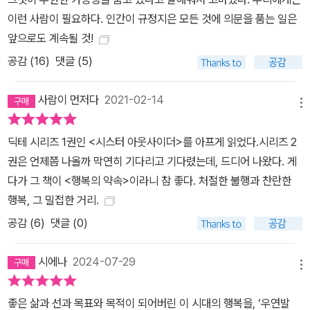
분석한다. 사실 그녀는 그 자리에서 아무것도 한 게 없고 그냥 나타나
이런 사람이 필요하다. 인간이 규정지은 모든 것에 의문을 품는 일은
기만 했을 뿐인데, 우리는 일반적으로 그런 분위기가 그 흑인 여성이
앞으로도 계속될 것!
유발한 것이라 생각한다. 아메드는 이런 불편한 느낌, 지배적인 행복
공감 (
16
)
댓글 (5)
한 분위기를 깨는 부정적 느낌의 정체 속에서 인종차별의 역사, 검은
신체에 ‘불편한 느낌’을 배치하는 권력의 작동을 발견한다. 그런 특정
사람이 먼저다
2021-02-14
신체에 ‘불편한 느낌의 원인’이라는 속성을 부여하고 그것을 장애물
메뉴
로 느끼게 만드는 메커니즘이 존재하는 것이다. 아메드는 책 전체에
딕테 시리즈 1권인 <시스터 아웃사이더>를 아프게 읽었다.시리즈 2
걸쳐서 역사가(이 경우는 인종차별의 역사) “무형의 분위기” “걸림돌
권은 언제쯤 나올까 막연히 기다리고 기다렸는데, 드디어 나왔다. 게
처럼 보이는 신체” “부르카나 터번 같은 대상”에 응축돼 있는 모습을
다가 그 책이 <행복의 약속>이라니 참 좋다. 처절한 불행과 찬란한
그려내면서 자연적이라 여겨지던 느낌 속에 폭력과 권력, 억압의 원
행복, 그 밀접한 거리.
인이 어떤 식으로 은폐돼 있는지를 해부한다. # 퀴어한 문화비평을
공감 (
6
)
댓글 (0)
통한 불행한 자들의 계보 잇기 ## 댈러웨이 부인에서 캐롤까지 이 책
은 무엇보다 퀴어 페미니스트 문화비평의 진면목을 보여 주는 책이
시에나
2024-07-29
다. 󰡔고독의 우물󰡕이나 󰡔캐롤󰡕, 󰡔루비프루트 정글󰡕 같은 퀴어 정전
메뉴
에서부터 󰡔댈러웨이 부인󰡕이나 󰡔플로스 강의 물방앗간󰡕 같은 초기
페미니스트 비평의 대상들, 그리고 <이 벽들이 말할 수 있다면 2>(이
좋은 삶과 선과 목표와 목적이 되어버린 이 시대의 행복을, ‘우연발