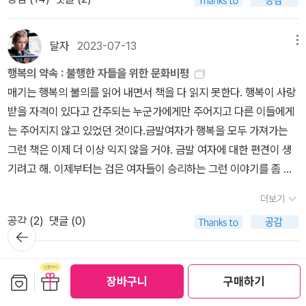
인을 사랑한다> : 정희진 선생님의 오디오북에서 다뤄진 적이 있었던
교가 오히려 본질을 흐리기도 한다고 보는 편. 그런데 <암전들>은 달
9년에 처음 출판되었는데, 출간 즉시 베스트셀러에 오르며 ‘아도르노
빠진 서울과 평생선을 달리는 파리의 늦은 오후에서 이른 저녁에 이
사람이 역사에 이름을 남기는 것 같다. 나는 이런 생각을 하고 싶지도
책. 예전에도 이름은 들어봤던 책인데 그 당시에는 전자책으로 출간
랐다. 이런 방식으로 역사에서 지워버리려고 했던 퀴어들의 목소리를
다시 읽기’ 붐을 일으켰다고. 테리 이글턴, <비극>아, 이 책 출간되었
르는 시간. 이 시간엔 모처럼 오랜만에 보고싶은 한국의 친구들에게
않고 이름을 남기고 싶지도 않아서 다행이다.
이 안됐던 것으로 기억하는데 다시 한번 검색하니 전자책으로 출간이
되살릴 수도 있구나, 퀴어 문학도 이렇게 진보하는구나 소름 돋았던
을 때 서체가 마음에 안 들어서(아니 본문도 왜 계속 고딕계열로 나가
달자
2023-07-13
메뉴
연락을 할 수도, 집에 계신 부모님께 마망이 사진을 보내달라고 대뜸
되었길래 얼른 구매했다. 나는 이 제목이 마음에 든다. 돌려 말하지 않
작품. 20세기 초 퀴어 사회학자 잰 게이가 실제 퀴어들로부터 수집한
는 거죠?!) 에이, 하고 안 샀는데 아무래도 궁금해서 샀다. 비극의 의
메세지를 보낼 수도 없는 시간. (우리집 강아지 이름이다. 유기견 보
행복의 약속 : 불행한 자들을 위한 문화비평
고 바로 본지를 꿰뚫는 책 제목. 다시 말하면, 사람들은 약자가, 소수
인터뷰를 담은 연구서 <성적 변종들: 동성애 패턴 연구>를 바탕으로
미와 비극이라는 장르가 필요한 이유, 비극 자체를 어떻게 바라볼지
호 센터에서 임신한 상태로 구조되어 보호 센터에서 새끼를 낳아, 보
매기는 행복의 불의를 읽어 내면서 책을 다 읽지 못한다. 행복이 사랑
자가 죽어야만 사랑한다. 원래의 나라면 관심 갖고 않고 지나칠만한,
사실과 허구를 교묘히 뒤섞으면서 침묵을 강요당한 존재들의 목소리
에 관한 테리 이글턴의 사유가 담긴 책. 자크 랑시에르, <프롤레타리
호소에서 불어로 엄마, 라는 뜻인 '마망'이라는 이름을 지어주었다. 우
받을 자격이 있다고 간주되는 누군가에게만 주어지고 다른 이들에게
인생의 교훈을 알려주는 지침서같은 류일 거라 생각했는데, 애독하는
를 되살린다. 미시마 유키오, <우국·한여름의 죽음 외 22편>좋아하
아의 밤- 노동자의 꿈 아카이브>랑시에르가 노동자의 말하기에 주목
리가 입양했을 때 마망이는 이미 자신의 이름을 마망이로 알고 있는
는 주어지지 않고 있었던 것이다.금발여자가 행복을 모두 가져가는
알라디너님들께서 읽고 좋은 리뷰를 많이 남겨주셔서 믿고 구입해 보
지 않는 작가가 틀림없는데도 계속 작품은 찾아 읽는 것을 보면, 참 미
하여 나온 결과물- 이 책은 랑시에르의 국가박사학위논문으로, 그가
상태여서 구태여 이름을 바꾸지 않았다.)사실 이 시간에 책을 읽기에
그런 책은 이제 더 이상 익지 않을 거야. 금발 여자에 대한 편견이 생
았다.그나저나 알라딘 서재를 시작한 지 얼마 되지 않아 몰랐는데 땡
치도록 잘 쓰는 작가라는 것은 인정하지 않을 수밖에 없는 듯. 데뷔작
문서고에서 1830~50년대 프랑스 노동자들의 저널과 일기, 편지들
가장 좋은 시간인데, 이상하게 이 시간엔 책도 잘 읽히지 않는다. 어쩌
기려고 해. 이제부터는 검은 여자들이 승리하는 그런 이야기를 좀 줘.
스투라는 시스템이 있다면서요? 진작 할걸.... 제게 책 지름을 사하신
부터 마지막 대표작까지 미시마 유키오가 직접 선별한 22개의 작품
을 독해하며 써내려간 글이다. ‘노동자의 말하기가 이들의 노동 조건
면 평일에 유일하게 내가 활용할 수 있는 시간은 퇴근 후 이 시간 뿐인
균형을 맞추게. 난 레베카와 플로라 매키버, 미나같은 불행한 검은 여
분들께 땡스투 앞으로 까먹지 않고 누르도록 하겠습니다! 우리가 간
이 실렸다. 열여섯에 썼다는 첫 작품 <꽃이 한창인 숲> 읽으면서 감
을 반영한다거나 동질적인 문화를 표현한다고 추론하는 역사학적 방
더보기
데, 도통 이 시간을 알차게 쓸 마음이 잘 내키지 않는다. 센치하고 싶
자들의 복수를 하고 싶어.행복을 삶과 상상력과 욕망의 포기로 서술
혹 쓰는 말 중엔 이런 표현이 있다. '야 그건 돈 줘도 안해' '그건 돈 줘
탄하면서도 좌절했다(그래, 나여, 소설은 이제 쓰지 마.......). <우국>
법론에 대한 비판, 노동자의 과학임을 자처했던 마르크스주의 이론을
공감 (
2
)
댓글 (0)
진 않은데 뭐랄까, 촥 가라앉는다고 해야할까? 책을 꺼내 읽어도 도
하는 것이다.행복이 무엇을 포기하게 하는지, 누구를 포기하는지 보
뒤로가
도 안먹어'돈을 주면 한다.모두가 꺼리는 노동을 돈을 주고 시킨다.돈
을 읽다 보면 왜 한국의 신모작가가 표절의 충동&욕구를 끝내 참지
포함한 학문적 사유에 내재적인 분할 논리에 대한 비판을 담고 있다.’
기
통 눈이 활자를 잘 좇아가질 못한다.7시 45분 열차에서의 고백을 어
여 주면서 행복의 불의를 환기하고 있기도 하다. 행복으 포기하는 사
으로 외주할 수 있는 오늘날의 모든 것들의 어두운 실상을, 사실 대충
못했는지 절로 알게 된다. 헨리 제임스, <보스턴 사람들>“도대체 올
앙리 르페브르, <공간의 생산>프랑스의 마르크스주의 철학자이자 사
제부터 읽기 시작해서 1/6정도? 읽은 것 같다. 여자를 중심으로 흘러
람들을 포기하면서 행복은 그 일관성을 얻는다. 우리는 행복을 아주
더보기
은 알겠지만 자세힌 알고 싶지 않는 바로 그 어두운 면을 큰맘먹고 파
리브의 성별은 무엇이란 말인가!” 내가 이래서 헨리 제임스를 끊을 수
회학자인 르페브르. 르페브르는 하이데거의 <존재와 시간>처럼 시간
보관함담기
선물하기
가는 스릴러물을 좋아한다. 아직까지 등장인물들의 배경이 다 알려지
장바구니
구매하기
단순히 관습이라고 말할 수도 있다.페미니즘은 가족 형태의 재생산을
고들기로 결심했다. 일본어가 모국어인 작가가 독일로 이주하여 독어
가 없어! 19세기 작품에 페미니즘/가짜페미니즘/반페미니즘/미소지
의 문제를 철학의 중심에 놓고 사고한 서양철학의 경향에서 벗어난
지 않은 상태이다. 근데 이유는 다양하지만 결국 남자때문에 발목잡
중심으로 뭉쳐지지 않는 여성들의 욕망에 시간과 공간을 부여한다.