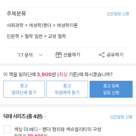
주제분류
신간알림 신청
사회과학
>
여성학/젠더
>
여성학이론
인문학
>
철학 일반
>
교양 철학
선물하기
공유하기
이 책을 알라딘에
3,900
원 (
최상
기준)에 파시겠습니까?
중고
중고
중고 등록
알라딘에 팔기
회원에게 팔기
알림 신청
딕테 시리즈 (총 4권)
신간알림 신청
섹싱 더 바디 - 젠더 정치와 섹슈얼리티의 구성
판매가
39,600
원