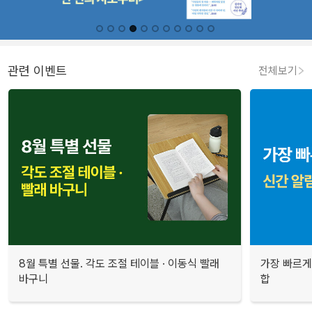
관련 이벤트
전체보기
8월 특별 선물. 각도 조절 테이블 · 이동식 빨래
가장 빠르게
바구니
합