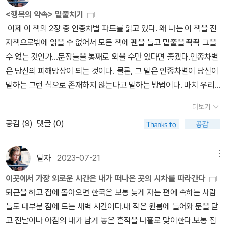
을 이해해보려고 읽었고 (정희진 선생님은 한국의 상황은 백래시와는
나의 여자들-그들 모두를 여전히 내 여자라고 생각하기 때문에-각각
샀다. 비비언 고닉, <멀리 오래 보기- 진정한 관점을 찾기 위한 기나
들의 행운을 스스로의 선과 덕, 지혜로 생각하게 만든다. 결론에서 아
되고 사람들의 눈과 마음이 경기에 빠져들었을 때 신호가 떨어졌다.
<행복의 약속> 밑줄치기
거리가 멀다 하셨지만), '여전히 미쳐있는'은 페미니즘의 역사를 한 번
의 특정한 자취를 간직하고 있다. 거리의 분주한 군중 사이에서 밀 색
긴 응시>손택 언니 이후 에세이 나오는 족족 사보게 된 언니는 또 오
메드는 행복과 윤리의 연관성을 해체하고, 행복과 행운의 밀접성을
로마인들은 가족과 함께 온 어린 소녀들을 납치했다. 티투스 리비우
이제 이 책의 2장 중 인종차별 파트를 읽고 있다. 왜 나는 이 책을 전
에 꿰어보게 되어 좋았다. 둘 다 두껍고 유익했다 :)백래시와 제2의
깔의 머리카락으로 덮인 머리가 멀어져가는 모습, 혹은 위로 올라간
랜만인데.... 손택 언니와 좀 다른 점이 있다면 손택 언니 책은 내가 고
강조하면서 필연성으로서의 행복과는 대조되는, 가능성으로서의 행
스는 그 납치가 도시의 생존을 위해 필요한 조치였다고 두둔한다. ...
자책으로밖에 읽을 수 없어서 모든 책에 펜을 들고 밑줄을 좍좍 그을
성 둘 중 좀 고민했는데, 백래시로 선택 ^^;소설 (올해 소설을 정말 몇
늘씬한 손이 특정한 방식으로 흔들리며 작별인사를 하는 모습이 흘끗
이 모셔두는데 미안해요 고닉 언니... 당신 책은 좀 갖고 있다가는 팔
복을 이야기한다. 긍정적 감정들을 잠재성과 되기의 장소로 보는 마
이 전설적이고 야만적인 집단성은 로마 결혼식의 모델이 되었고 여성
수 없는 것인가...문장들을 통째로 외울 수만 있다면 좋겠다.인종차별
권 안 읽었더라...) 청소년 소설이지만 내용도 좋았고 영어로 읽기에
눈에 띄곤 한다. 호텔 로비의 맞은편에서 짧은 웃음소리 한 토막 또는
게 되더이다. 그런데 이 <멀리 오래 보기>는 갖고 있을 것 같다(라고
수미 같은 정동 이론가들과 브라이도티의 논의 역시 행복하거나 즐거
납치는 수 세기에 걸쳐 극화되었다. 이로써 신랑이 어머니의 팔을 붙
은 당신의 피해망상이 되는 것이다. 물론, 그 말은 인종차별이 당신이
도 좋았다.배우는 점도 많았고...특히 You can't win if you don't p
귀에 익은 따뜻한 억양으로 말하는 단어 딱 한 마디가 들리곤 한다. 이
말하지만 장담은 못 함). 비평집이기도 하고, 페미니즘 에세이도 여럿
울 수 없는 사람들에게 새로운 형태의 고통을 부과하는 ‘행복으로의
잡고 울고 저항하고 소리 지르는 신부를 강제로 떼어내는 형태의 의
말하는 그런 식으로 존재하지 않는다고 말하는 방법이다. 마치 우리
lay. 라는 문장이 기억에 남는다. 어렵지만 흥미로운 단편들이 이어
런저런 것을 만나는 순간 그녀는 그곳에 있다. 생생하게, 덧없이. 그러
담겼고. 고닉의 ‘관점’을 살펴볼 수 있어 흥미로운 책. 특히 ㅋㅋㅋㅋ
전회’와 유사한 역할을 할 수 있다고 비판한다. 아메드는 우리가 불행
식이 만들어졌다.로마의 적들은 그들의 신화에서 약탈적인 로마를 보
가 배제된 느낌을 설명하기 위해 인종차별을 발명해 내기라도 한 것
지는 단편집. 이렇게도 쓸 수 있구나, 이렇게까지 쓸 수 있구나 하는
면 나의 심장은 늙은 개처럼 기어올라와 그리움에 잠겨 컹컹 짖는다.
ㅋㅋㅋㅋ 필립 로스랑 솔 벨로, 노먼 메일러 등 대차게 까대는 글 속
을 느낄 대상이 얼마나 많은가에 대한 의식화가 혁명적 정치의식이라
더보기
았다. 수 세기 후, 로마의 적들은 이렇게 썼다. '로마인들의 집, 아내,
처럼, 마치 어떤 장소에 가지 못하는 책임을 인종차별주의에 덮어씌
생각도 들었고...비슷한 연배의 작가라 앞으로 계속 지켜보고 싶다. 며
(pp.147~148)“이런저런 것을 만나는 순간 그녀는 그곳에 있다. 생
시원하고 재미있었음. 필립 로스 팬들은 주의! 크리스티앙 보뱅, <지
고 말한다.
공감 (
9
)
댓글 (0)
땅, 제국은 모두 애초부터 약탈로 훔친 것이다.'- <갈대 속의 영원> p
우기라도 하려는 것처럼 말하는 것이다.그러내 내가 더 생각해 보고
칠 늦었지만 2023년을 돌아보니 새삼 이런 책을 읽었었나 싶다. 그
생하게, 덧없이. 그러면 나의 심장은 늙은 개처럼 기어올라와 그리움
극히 낮으신>아무리 보뱅의 글이라지만 성 프란체스코의 생애를 그
p. 322-323Chap. 31 The Mauryan Empire of IndiaAll of thes
싶은 것은 피해망상과, 나쁜 느낌을 가질 만한 타당한 이유들이다. 아
래서 연말 결산이란 걸 하는 건가. (좀더 빨리 했으면 좋았을텐데)이
에 잠겨 컹컹 짖는다.” 미쳤어... 정말. 하인리히 뵐, <여인과 군상>지
린 에세이라고 해서 이번에는 그냥 넘겨야지 했다(종교적인 내용 별
e countries were weak when they were divided, and strong
마도 문제는 이 피해망상에 합리적 근거가 있음을 내가 알고 있음에
제는 2024년 계획을 해 볼 시간.
달자
2023-07-21
메뉴
만지 책값 더럽게 비싼데, 가끔 이렇게 여기서만 볼 수 있는 보물 같은
로 안 좋아함). 그런데 그래도 보뱅인데 좀 다르지 않을까 싶기도 하
when they were united.Goodness, patience, mercy, hones
도 불구하고 내 스스로가 정말 피해망상인 듯한 느낌이 든다는 것이
작품이 있다. 그래서 외면할 수가 없어. 뵐의 이 책도 그렇고 지난해
고, 성 프란체스코의 삶은 또 남다르긴 하니까 한번 읽어보자 싶어졌
이곳에서 가장 외로운 시간은 내가 떠나온 곳의 시차를 따라간다
ty, and friendship will bring happinness. The Hare lived hap
다. 나는 분명 벌어지고 있고 또 벌어질 수 있는 일들에 대해 일종의
하반기 좋았던 책으로 꼽은 크리스토프 하인 <호른의 죽음>도 그렇
다. 아니 에르노, <카사노바 호텔>제목만 보고는 아니 언니가 또 호
퇴근을 하고 집에 돌아오면 한국은 보통 늦게 자는 편에 속하는 사람
pily ever after, and when he died he was rewarded for his ki
피해망상적 불안을 느낀다.x라는 일이 일어날 때, 그것이 인종차별의
다. 비싼 책값, 그 가치 이상을 하는 지만지 만의 (가끔) 특별한 책들.
텔에서 응응하는 이야기들인 줄로만 알고 있었다. 게다가 예전에 책
들도 대부분 잠에 드는 새벽 시간이다.내 작은 원룸에 들어와 문을 닫
ndness. (토끼가 죽어서 어떤 보상을 받았는지가 궁금하다 - The J
문제인지, 인종차별의 결과인지 나는 결코 확신하지 못하기 때문에, x
국내에서는 <카타리나 블룸의 잃어버린 명예>로 더 널리 알려진 하
소개를 훑어봤더니 “에르노가 1980년대의 영수증 더미에서 P의 편
고 전날이나 아침의 내가 남겨 놓은 흔적을 나홀로 맞이한다.보통 집
akata Tales)Chap. 32 China: Writing and the Qin 개정판 책에