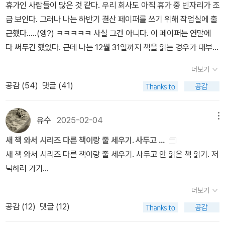
휴가인 사람들이 많은 것 같다. 우리 회사도 아직 휴가 중 빈자리가 조
건너는 닭들을 고통 받는 영혼과 움직이지 못하는 길들과 구분하는
의가 실은 행복학과 궤를 같이 할 수 있다는 문제 제기 역시 되새겨 봐
금 보인다. 그러나 나는 하반기 결산 페이퍼를 쓰기 위해 작업실에 출
방식에 도전해야 한다.⌋ (378) ⌈로드는 작품 내내 우리가 상처 주는
야 할 지점이다. 아메드는 윤리학이 행복이나 즐거움을 목표로 하면
근했다.....(엥?) ㅋㅋㅋㅋㅋ 사실 그건 아니다. 이 페이퍼는 연말에
것으로부터 보호받아서는 안 된다고 주장한다. 우리는 단지 상처를
그런 방식으로 움직일 수 없는 사람들에게 새로운 형태의 고통을 부
다 써두긴 했었다. 근데 나는 12월 31일까지 책을 읽는 경우가 대부분
느끼기 위해서가 아니라 무엇이 상처를 야기하는지 알아차리기 위해
과할 수 있다고 말한다. 좋은 느낌은 선진적이고 진보적이며 나쁜 느
이고(아니 뭐 매해 그렇습니다), 그중에서도 왠지 베스트가 나올 것
작업하고 투쟁해야 한다. 이 말은 알아차리지 않도록 배워 온 것을
낌은 후진적이고 보수적이라는 구별은 불의의 역사들을 사라지게 한
더보기
같아서 이 페이퍼를 연말에 올리지는 않았다.아무튼, 예전에도 그랬
탈-배움unlearning하라는 의미다. 힘과 피해의 관계인 폭력이 어떻
다. 아메드는 나쁜 느낌(불만, 불행, 불편, 우울 등)은 단순히 반작용
공감 (
54
)
댓글 (41)
지만 한해가 가고 새해가 온다는 것, 딱히 체감 되지는 않는다. 시간은
게 다른 신체가 아닌 어떤 신체로 향하는지를 비판적으로 이해하려면
적이지 않으며 끝나지 않은(잊을 수 없는) 불의의 역사들에 대한 창조
이어지고 있으니까. 돌아보니 2025년은 딱히 좋았던 해 같지는 않
이런 작업이 필수적이다. ⌋(388) ⌈이 책에서 내 목적은 나쁜 느낌들
적 반응임을 강조한다. 불행을 극복해야 할 느낌 이상의 것으로 생각
다. 커다란 상실이 있었던 해. 2025년 시작할 때만 하더라도 내가 둘
이 단순히 반작용적인 것이 아니라는 걸 살펴보는 것이었다. 나쁜 느
하고, 행복 역시 인생의 목표라기보다는 다른 모든 가능성들과 나란
유수
2025-02-04
메뉴
째 고양이를 잃으리라고는 생각지도 못했지... 그런데 녀석은 어느 날
낌들은 끝나지 않은 역사들에 대한 창조적 반응들이다(Ahmed 200
히 존재하는 하나의 가능성으로 바라볼 수 있게 되어야 한다는 것이
새 책 와서 시리즈 다른 책이랑 줄 세우기. 사두고 ...
갑자기 떠나버렸고, 녀석의 빈자리를 채우려고 두 녀석이나 새로 데
4:200~202도 참조). 우리에게 불행할 의무가 있다고 말하려는 게
아메드의 행복하지도 불행하지도 않은 결론이다. # 장별 요약 서론
새 책 와서 시리즈 다른 책이랑 줄 세우기. 사두고 안 읽은 책 읽기. 저
리고 왔고....(쿨럭) 그렇게 인생은 흐른다. 2025년에는 191권을 읽
아니다 - 견딜 수 없는 것으로 경험될 수 있는 느낌에서 로맨스나 의
왜 하필 지금 행복을 이야기하는가 행복에 대한 소망이 학계와 미디
녁하러 가기…
었다. 11월에 가장 많이 읽었는데, 북적북적앱 11월에는 캐릭터가 삼
무를 만들어 내지 않도록 하는 게 중요하다. 나는 단지 불행을 극복해
어, 공공정책과 국제적 행복지표 같은 영역까지 광범위하게 퍼져 있
겹살이 되기도 하고(우아! 놀라워라), 와인병이 되기도 하더라. 매달
야 할 느낌 이상의 것으로 생각해 보자는 것이다.⌋ (390) ⌈가능성을
는 “행복으로의 전회” 상황에 대해 설명하며 이런 논의들이 입각하고
더보기
늘 식빵이 정도에서 멈췄는데 삼겹살/와인병 되니까 신기해서 캡쳐도
받아들이려면 과거로의 회귀, 즉 우리가 상실한 것뿐만 아니라 현재
있는 논리와 전제들을 따져 본다. 1장 행복의 대상 행복이 지배의 기
공감 (
12
)
댓글 (12)
했었다능 ㅋㅋㅋㅋㅋㅋ2025년 하반기에 좋았던 책들....(되도록 20
가지고 있는 것, 포기한 것뿐만 아니라 포기하지 않은 것에 대한 인식
술로서 작동하는 메커니즘을 철학적으로 분석한다. 행복은 특정 대상