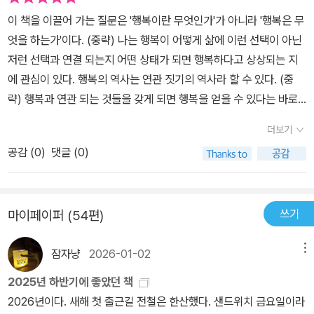
않다는 걸 깨닫게 될 수 있다. 이때 어떤 삶을 떠나는 행위는 그것이
분이다. 잘난척하는 사람을 보면 묻고 싶었다. '그래서 넌 행복하냐?'
감과 저항감이다. 혁명 의식은 스트레스를 감수하겠다는 의욕, 행복
이 책을 이끌어 가는 질문은 '행복이란 무엇인가'가 아니라 '행복은 무
불행을 야기한다 해도 윤리적 행위가 될 수 있다.바로 이런 이유로 정
내 눈에는 하나도 행복해보이지 않는 그 사람은 분명 행복하다고 대
감의 거부다. 그렇다고 불행한 혁명가 같은 영웅적 모델, 한 개인의 고
엇을 하는가'이다. (중략) 나는 행복이 어떻게 삶에 이런 선택이 아닌
서 이방인들은 창조적일 수 있다. 우리는 그릇된 것들을 바랄 뿐만 아
답했겠지. 이런 게 행복 아니겠냐고 말했겠지. 나도 내 기준에서의 행
통이 세상에 선물이 되는 그런 모델을 말하는 것은 아니다. 어슐러 르
저런 선택과 연결 되는지 어떤 상태가 되면 행복하다고 상상되는 지
니라, 포기하라고들 하는 가능성을 받아들이고, 이런 바람들을 중심
복이라는 관념을 설정해두었을 것이다. 내 기준에서의 행복. 그걸 아
귄의 <오멜라스를 떠나는 사람들>을 가져와 아메드는 다수의 행복의
에 관심이 있다. 행복의 역사는 연관 짓기의 역사라 할 수 있다. (중
으로 생활 세계를 창조한다.포피가 자기 삶에 대해 행복해 하는 것은,
직 '행복'이라는 단어로 표현해야 하는 것이 아쉽다. 그땐 좀 헛발질하
약속이 소수의 고통의 국지화에 의존하는 상황을 성찰한다. 특정한
략) 행복과 연관 되는 것들을 갖게 되면 행복을 얻을 수 있다는 바로
행복 대상들을 따라다니지 않았음에도 불구하고가 아니라 행복 대상
는 느낌으로 행복이라는 걸 상상했다면 지금은 발 끝에 단단하게 무
‘우리’가 좋은 삶을 유지할 수 있도록 어떤 타인이 고통받아야 하는 구
그 약속 때문에 우리는 그것들을 목표로 하게 된다.- P14
들을 따라다니지 않기 때문이다.어쩌면 우리는 비참한 자들에게서 불
언가가 와닿는 느낌으로 '좋음'을 상상한다. 그게 별것 아니라는 사실,
조가 지금 우리 사회의 행복 구조가 아닌지 되묻는 것이다. 아메드는
더보기
운한 자들을 분리해 낼 수 있을지 모른다. 비참한 자들에게는 우연발
스쳐지나가는 것이라는 사실, 이미 수없이 스쳐보냈고 지금도 그러하
지금 우리의 행복이 고통의 은폐와 자신의 행복을 타협하게 하는 것
공감 (
0
)
댓글 (0)
생이 가득할 수 있다.왜냐하면 그들은 행복의 경로에서 이탈해 있기
고 앞으로도 그러하리라는 사실, 그러므로 우리는 새로운 언어를 개
으로부터 눈길을 돌릴 자유를 기반으로 하고 있으며, 그것에 의해 약
때문이다. 왜냐하면 그 간극에서 살고 있기 때문이다. 우연발생으로
발해야 한다는 아메드의 말을 되새긴다. '행복'에 굴복하지 않기 위
속된다고 비판한다. 아메드는 그런 불의에 해당하는 행복에서 벗어나
가득하다는 말은 뭔가가 발생한다는 것이다.
해. 자주 쓰던 단어 '어쩌면'이 심하게 더 좋아질 것같은 느낌이다. '어
기 위해서는 기꺼이 불행 가까이에 있겠다는 의욕이 필요하다고 말하
쓰기
마이페이퍼 (54편)
쩌면, (행복)'! (밑줄들은 '결론'에서 가져왔다.) ⌈행복은, 니체가 이야
며 이를 ‘불행할 자유’로 급진화한다. 이는 우리 자신이 비참해지거나
기하듯, 당신이 하도록 요청받은 것을 따르는 방식일 수 있다. ...... 우
슬퍼해야 한다는 게 아니라 불행에 의해 변용될affected 자유, 다른
잠자냥
2026-01-02
메뉴
리는 능동적 활동과 수동적 활동을 경험하는 방식의 질적 차이를 설
사람들을 불행하게 할지 모르는 삶을 살아갈 자유, 행복을 종착점으
2025년 하반기에 좋았던 책
명할 언어를 개발해야 한다. 그러려면 능동과 수동의 구분 자체에, 그
로 보지 않고 행복의 길에서 이탈한 삶을 살아갈 자유를 말한다. 좋은
2026년이다. 새해 첫 출근길 전철은 한산했다. 샌드위치 금요일이라
런 구분이 존재의 계급 구분을 고정하는 방식에, 행복한 사람과 길을
느낌을 우리가 나아가야 할 바로 보는 마수미나 브라이도티 등의 논