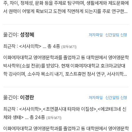
주, 차이, 정체성, 문화 등을 주제로 탐구하며, 생활세계와 제도문화에
서 권력이 어떻게 확보되고 도전에 직면하게 되는지를 주로 연구한
다. 2004년부터 골드스미스 런던대학교(Goldsmiths, University
of London)에서 인종·문화연구 교수로 지냈으나, 2016년에 학내
옮긴이:
성정혜
저자파일
신간알림 신청
성추행 사건에 대한 학교 당국의 처리에 항의하며 사임한 후, 독립 연
구자의 길을 걷고 있다. “킬조이 선언”을 비롯해 제도권에 머물지 않
최근작 :
<서사의학>
… 총 4종
(모두보기)
는 실천적 활동가로도 유명하다. 페미니즘 분야의 독창적 연구에 수
이화여자대학교 영어영문학과를 졸업하고 동 대학원에서 영어영문학
여하는 FWSA상(2011년)을 받았으며, LGBTQ 연구에 기여한 공로
박사학위(소설 전공)를 받았다. 현재 이화여자대학교 호크마교양대
를 인정받아 LGBTQ 연구 센터인 CLAGS에서 수여하는 케슬러상
학 강사이며, 소수자 목소리 내기, 포스트휴먼 정서 연구, 서사의학에
(2017년)을 받았다. 스웨덴 말뫼대학교에서 명예박사학위(2019년)
관심을 가지고 있다. 역서로 『행복의 약속』(공역, 후마니타스, 202
를 받았다. 오드리 로드(Audre Lorde), 글로리아 안잘두아(Gloria
1), 최근 논문으로 「『우리가 볼수 없는 모든 빛』에 나타난 비선형적
Anzaldua) 등 흑인 레즈비언 페미니스트들의 작업을 생명 줄 삼아
옮긴이:
이경란
저자파일
신간알림 신청
서사 읽기: 스피노자의 변용과 연관 개념으로」(2024)가 있다.
감정의 구조를 현상학적으로 탐색함으로써 권력의 작동 방식을 분석
최근작 :
<서사의학>
,
<초연결시대 타자와 이질성>
,
<에코테크네 신
하는 연구물을 꾸준히 발표했으며, 영국인 어머니와 파키스탄인 아버
체와 생태>
… 총 24종
지를 둔 배경과 오스트레일리아에서 영국으로 이주한 경험, 유색인
(모두보기)
여성으로서의 경험이 녹아든 실천적 글쓰기의 모범을 보여 주고 있
이화여자대학교 영어영문학과를 졸업하고 동 대학원에서 영어영문학