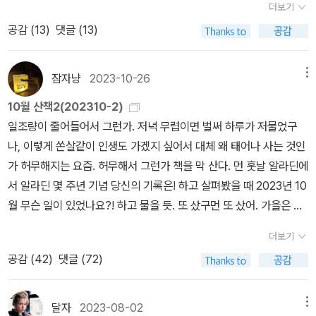
들이 불태우지 못한 마녀의 후손들이다>의 역자후기에서 알게 되어
고 있는데 이는 정확히 그의 해부학적 지형과 똑같이 확정되어 있다.
더보기
복 논리가 현대 영국의 다문화주의에서도 지속되고 있음을 폭로하면
읽다가 그게 연결이 되면 반가운데 조금 지나면 이걸 어디서 읽었는
읽은 <증언혐오>. 고 장자연의 자살을 둘러싼 일들에 대해 윤지오가
-<어느 아이 이야기>, 지은이 | 김안나 - 밀리의 서재 존 밴빌, <오래
공감 (
13
)
댓글 (13)
서 제국의 역사를 행복하게 기억하지 않는 주체, 인종차별의 기억을
지 기억이 잘 안나서 당황할 때가 많다. 기억날 때 적어 둬야지. <갈
증언을 하자 기자, 변호사, 작가 등이 반동적인 여론을 형성했던 것에
된 빛>내겐 2025년 ‘올해의 문학’이다. 인간이 소설을 왜 읽는가 생
잊지 못하는 이주자는 우울증자로 해석되며 불행한 주체가 되는 메커
대 속의 영원> 참 좋은 책인데, 빨리 읽어버리기가 아깝고 또 생각할
대해 자세히 기술한 책이다. 예전에는 언론에 나오는 기사들이 진실
각해 보면 ‘이야기’때문일 수도 있지만 반드시 ‘이야기’ 때문만은 아니
니즘을 <베컴처럼 휘어 차기>와 <동양은 동양>의 이민 1세대 아버
게 많아서 빨리 읽어지지도 않는 책이다. '책에 관한 책' 이라고만 하
잠자냥
2023-10-26
메뉴
을 다룬다고 생각했지만, 요즘은 별로 그렇지 않고 예전에도 그게 온
라는 것을 일깨워주는 책이랄까. 나는 특히 더 그런 사람이란 걸 깨달
지에 대한 비교를 통해 분석한다. 또 이민 2세대 딸들이 쓴 소설과 자
기에는 역사적 사실에 대한 저자의 가치관이 많이 들어가 있는 책이
전한 진실은 아니었던 것 같다. 그러나 언론을 멀리할 수도 없으니..
았다. 스토리만이 중요하다면 장르소설을 읽겠지...만 나는 장르소설
10월 산책2(202310-2)
서전을 바탕으로 ‘동화’의 양가성을 탐색한다. 5장 행복한 미래 혁명
라 그 가치관과 본인의 가치관이 비슷하다면 더 반갑게 읽을 책이고
언론의 탈진실이 어떤 방식으로 행해지는지를 알 수 있어 매우 유익
에서는 재미를 못 느낀다(오히려 지루해 죽을 것 같음). 왜냐면 결국
일조량이 줄어들어서 그런가. 저녁 무렵이면 벌써 하루가 저물었구
가와 혁명의식을 정서 이론의 관점에서 해석해 본다. 정서 이방인으
그렇지 않다면 거부감을 느낄 수도 있을 것 같다. 다행히 나와는 가치
했다. <까판의 문법>도 사 두었는데 아직 못 읽어서.. 올해 읽어도 좋
문학은 문체가 중요하니까. 그런 점에서 존 밴빌은, 문장이, 표현이 정
나, 이렇게 쏜살같이 인생도 가겠지 싶어서 대체 왜 태어나 사는 것인
로서 혁명가가 가질 수밖에 없는 세상과 맞지 않는다는 느낌을 긍정
관이 대략 잘 맞다. 그렇지만 '책에 관한 책' 이라는 관점에서는 알베
을 듯. 철학 (굳이 분야를 나누자면) 말랑말랑해 보이는 제목과 외관
말 어쩜 이래?! 오랜만에 정말 제대로 쓰인 문학을 읽는 기분이었다.
가 허무해지는 요즘. 허무해서 그런가 책을 막 산다. 먼 훗날 알라딘에
심리학에서 말하는 행복감, 몰입감과 대조한다. 또 어슐러 르 귄의
르토 망겔의 책들이 더 좋았다. 책만 생각하며 빠져들어 즐겁게 읽을
과는 달리 어렵고 친숙하지 않은 이야기를 하는 책이었다. 막연하게
오죽하면 다 읽고 나서 원서 전자책 찾아서 문장을 개처럼 훑었다...
서 알라딘 몇 주년 기념 당신의 기록은! 하고 살펴봤을 때 2023년 10
｢오멜라스를 떠나는 사람들｣을 가져와 다수의 행복의 약속이 소수의
수 있는 책이라서..어제 읽은 부분에는 로마 초기의 이야기가 나왔다.
좋은 것으로 여겨지는 '행복'이 사실은 어떤 것을 전제하고 있는지, 우
미시즈 그레이의 “내 생각에 너는 이제 집에 가야 할 것 같아.”(p.32
월 무슨 일이 있었나요?! 하고 물을 듯. 또 샀구먼 또 샀어. 가을은 독
고통의 국지화에 의존하는 메커니즘을 이야기하고, 그런 행복으로부
검으로 시작된 로마라는 이미지와 잘 맞아서 조금 옮겨 본다.새로운
리가 행복을 추구하면서 놓치는 것은 무엇인지에 대한 내용. 읽기 쉽
1) 이 문장도 잊히질 않는다. 내가 평생 사랑했던 아우라 넘치는 모든
서의 계절이라고....하니까 사봤다. 윌리엄 트레버, <운명의 꼭두각시
터의 이탈을 ‘불행할 자유’로 급진화한다. 이는 불행해져야 한다는 의
도시에는 시민이 필요했다. ... 문제는 여자가 없다는 것이었다. 이에
더보기
지는 않았지만 여운이 많이 남는 책이었다. 나의 소수성에 대해서도
여자는, 지금 나는 사랑했다는 말을 가장 넓은 의미에서 사용하고 있
> 트레버의 장편이 나왔다. 어찌 사지 않을 수 있겠는가. 으아아, 이
미가 아니라 행복을 종착점으로 간주하지 않고 행복의 길에서 이탈할
그들은 대규모 강간을 자행한다. 로물루스는 넵투누스 신을 기리는
공감 (
42
)
댓글 (72)
생각하는 계기가 되었고. 페미니즘 둘 다 미국의 사례이긴 하지만, 페
는데, 나에게 자신의 자국을 남겼다. 옛 창조의 신들이 진흙을 빚어 우
가을이 가기 전에 감성 충만할 때 읽어야 해! J. M. 쿳시, <소년 시절
자유, 타인을 불행하게 하더라도 그 삶을 살아갈 자유를 말한다. 결론
경기를 열고 이웃 마을 사람들을 초대했다. ... 카에니나, 안템나에, 크
미니즘이 태동하고 가장 발달한 곳이 미국이다보니 아무래도 미국 책
리를 만들었을 때 인간의 관자놀이에 엄지 지문을 남겼다고 하는 것
>, <청년 시절>, <서머타임>최근 어떤 책을 읽고 나서 쿳시 전작 읽
행복, 윤리, 가능성 행복의 역사는 행복이 단순히 행운을 지시하는 데
루스투메리움 같은 이상한 이름의 이웃 마을 사람들이 아내와 딸들을
을 많이 읽게 된다. '백래시'는 한국에서 벌어지는 '젠더 갈등' 의 상황
처럼. 바로 그렇게 나는 내 기억의 밑면에 지울 수 없는 자국을 남긴
기를 해야겠구나! 생각했는데 그 책이 뭐더라?! 아무튼 그래서 일단
그칠 수 있음에 대한 불안을 포함한다. 행복은 운 좋은 사람들이 자신
달자
2023-08-02
메뉴
데리고 나타났다. ... 그러나 종교적 축제는 속임수였다. 경기가 시작