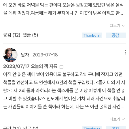
는 인종차별에 관한 것일 가능성이 있는 것, 당신이 몸담고 있는 세게
인리히 뵐에게 노벨문학상을 안겨준 작품이 바로 이 <여인과 군상>
지를 발견하며 시작된다. P가 에르노에게 남긴 유일한 물건인 정액으
에 오면 바로 저녁을 먹는 편이다.오늘은 냉장고에 있었던 남은 음식
는 윌북에서 제공되는 음원보다 더 많은 상형문자와, 한자의 구성 원
에 당신이 어떤 방식으로 몸담고 있는지를 설명해 주는 것으로 경험
이다. <카타리나...>도 좋지만 이 작품은 더욱 좋으니 뵐을 좋아하는
로 얼룩진 편지는”이란 구절에서 에에, 또또 이 언니 시작이네 그만
을 데워 먹었다.여름에는 해가 무척이나 긴 이곳의 밖은 아직도 환한
리(?)가 나와있었다. 중국의 스케일은 역시 후덜덜이다. 병마용갱은
된다. 인종차별은 피해망상을 만든다. 그것이 바로 인종차별이 하는
분들이라면 꼭 읽어보시라...(만 <카타리나>에 비해 압도적인 두께와
읽자-했는데 좀 다른 이야기 담긴 거 같아 한 번만 더 읽어보기로 하
데 한국의 시간은 다음날 새벽 3시, 4시.평소보다 유독 외로운 날이
하나도 아니고 발굴된 게 세 개 정도인데 주변에 더 있다고 한다. 진시
일이다.백인성은 피해망상 판타지에 의해서, 그리고 피해망상 판타지
더보기
압도적으로 비싼 책값이 부담스럽기는 하겠구나). 자본주의, 많은 것
고 구매(해서 읽었고, 100자평 남김). 레이첼 모랜, <페이드 포- 성매
면 유튜브에서 남산타워 실시간 라이브 영상과 실시간 서울 한강 라
황릉은 여전히 발굴되지 않은 상태이다. 더 잘 발굴할 수 있을 때를 위
의 효과에 의해서 재생산되고 그것이 우리를 피해망상적으로 만든다.
공감 (
12
)
댓글 (5)
을 소유하고 더 많은 부를 갖는 것이, 탐욕이 당연하게 여겨지는 사회,
매를 지나온 나의 여정>읽는 내내 고통스러울 것 같아서 차라리 외면
이브캠을 켜고 지금 이미 미래에 있는 서울을 바라본다.남산 타워 영
해 남겨둔다고... Chap. 33 Confucius Buddha: A Good, virtuo
우리가 그렇게 느낌으로써 피해망상은 진실이 된다. 그리고 그 진실
인간에게는 정말 그것만이 전부인가? 인간답게 산다는 어떤 것인가
했던 책. 이제는 읽을 수 있을 것 같아서 급박하게 구매해서 급박하게
상은 그때그때 카메라가 달라지는데, 남산타워 전망대에서 바라보는
us man could be happy, even if he were poor.Confucius: T
을 외칠 때 아픈 것은 우리다.
잠깐이라도 브레이크를 걸어주는 작품. 아서 밀러, <다리에서 바라
읽었다. 400여 쪽이 쭉쭉 읽힌다. 이토록 명민한 여성이 10대 시절
방향을 비춰줄 때도 있고, 남산타워 팔각정 쪽을 비쳐줄 때도 있고 남
hey could learn to be happy, even if they were poor. poor
달자
2023-07-18
메뉴
본 풍경>캬, 역시 아서 밀러. 이 작품도 미쳤어. 질투와 배신, 포비아
그 참혹한 경험을 했다는 것에 안타까움을 느끼며 그럼에도 이렇게
산공원의 야외 생활 운동 기구 시설 쪽을 비춰줄 때도 있다. 늦은 시간
한데 행복하기 힘든 것이 요즘, 자본주의가 고도로 발달한 사회에서
2023/07/17 오늘의 책 지름
적 감정에 대한 묘사 등 인간 내면의 강렬하고도 복잡한 심리와 욕망,
살아남아 이런 글을 썼다는 것에 존경을 표하며..... 그나저나 성구매
에도 간혹 운동기구에 올라타 다리를 크게 휘적휘적 거리는 시민들의
만 일어나는 일은 아니었구나. 논어 (The Analects of Confucius)
아직 안 읽은 책이 쌓여 있음에도 불구하고 장바구니에 잠자고 있던
끝내 그 욕망으로 인해 파멸해 가는 과정을 그려내는 솜씨는 이 작품
를 자유로운 성생활로 포장해 아무렇지 않게 행하는 자들을 더더욱
모습도 보이고, 늦은 강아지 산책에 나온 사람도 보이고, 아니면 저 멀
를 읽으면 행복에 조금 더 가까워질 수 있을까? <행복의 약속>을 읽
책들을 엄선하고 또 엄선해서 6권의 책을 구입했다. <콜카타의 세 사
에서도 여전하다. <세일즈맨의 죽음>으로 유명한 아서 밀러, 이 작품
혐오하기로. 으휴 드런 놈들. 아일랜드에서는 인구 15명 당 1명꼴로
리자동차들의 전조등 불빛으로 환하게 빛나는 한강 다리도 보인다.서
고 더 비뚤어진 나는 ㅋㅋ 굳이 읽지 않아도 될 것 같다. If you mak
람> : 제 2의 줌파 라히리라는 책소개를 본 이상 어떻게 이 책을 안 읽
도 필독!(지만지 종이책 비싸다고 여겨지는 분은 전자책도 있어요....)
성구매를 한다는데 여기 대한민국은 아마도 음.... 테오도어 W. 아도
울 한강 라이브캠은 언제나 같은 장소를 비춘다. 반포대교의 측면을
e a mistake and do not correct it, this is called a mistake.이
고 버틸 수 있겠습니까? 인도에서 벌어진 기차 테러 사건으로 휘말리
얼마전 페넬로페 님이 지만지 관계자냐고 물으셨는데 아닙니다. ㅋㅋ
르노, <신극우주의의 양상>철학자 김진영의 글을 읽다 보면 자연스
보여주는데 이 시간에도 어딘가로 가기 위해 다리 위를 지나는 자동
말은 좋았다. Chap. 34 The Rise of Julius Caesar 'By the time
는 개인들의 이야기를 쓴 책이라 하는데, 나는 또 이런 굵직한 사건이
ㅋㅋㅋㅋㅋㅋ 예전에 지만지에서 제가 쓴 문구 자기들 홍보문구로 써
레 아도르노가 궁금해진다. 이 책은 가볍기도 하고 예쁘기도 해서
차들이 한 둘 지나는 걸 가만히 바라본다. 얼마 전 비가 많이 왔을 때
he was my age, Alexander the Great was already the king
개개인의 일상에 미치는 변화 이런 이야기 너무 좋아하는 것 아니겠
도 되느냐고 물어온 적은 있어서 허락한 적은 있습니다만. 저스틴 토
(응?) 일단 사고 싶어졌다. 아도르노가 1967년 오스트리아 빈 대학
는 잠수교와 한강공원이 침수된 모습도 볼 수 있었다.그래서 이곳에
of five or six different countries! And I haven't donea anyth
더보기
습니까? 그러면 별 수 있겠습니까 ? 사야죠... <사람들은 죽은 유대
레스, <암전들>문학에서 기교가 심하면 좀 거부감이 있는 편이다. 기
에서 ‘극우주의의 부상’을 주제로 한 강연을 담은 책. 독일에서도 201
서 가장 외로운 시간은 내가 떠나온 곳의 시차를 따라간다. 깊은 잠에
ing remarkable yet! I should weep and sad!'이런 생각을 해야
공감 (
14
)
댓글 (2)