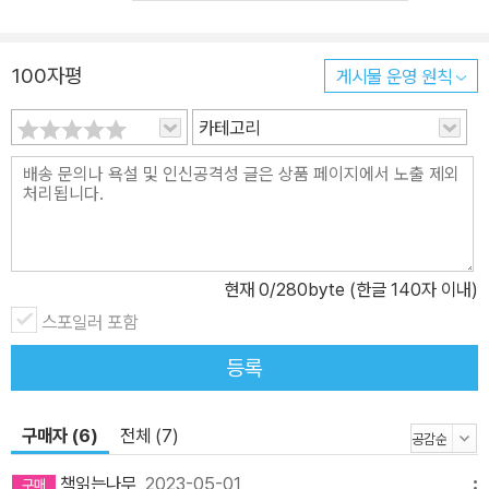
에 기반해 아리스토텔레스에서부터 공리주의에 이르는 기존의 행복
에 대한 철학적 관점들을 폭넓게 비판하고 그 속에 숨겨진 불의를 드
100자평
게시물 운영 원칙
러낸다. 아메드에 따르면 행복은 ‘약속’의 메커니즘을 통해 작동한다.
사회적으로 좋은 것으로 여겨지는 것들을 소유하게 되면 행복할 수
카테고리
있을 거라는 미래에 대한 약속(미래의 지연)을 통해 힘을 발휘하는 것
이다. 그래서 행복의 약속은 우리를 좋은 삶을 위해 필요하다고 간주
되는 어떤 대상들로 인도하고, 좋은 삶을 어떤 대상들에 가까이 가면
얻게 되는 것으로 상상하게 만든다. 하지만 여기서 ‘좋다’고 하는 것은
무엇일까? 정서 이론의 관점에서 아메드는 가정이나 국가를 특정 대
현재
0
/280byte (한글 140자 이내)
상에 대해 동일한 감정을 공유함으로써 유지되는 정서 공동체로 개념
화하면서 이런 감정적 공간에서 우리가 어떻게 이성애적straight 주
스포일러 포함
체, 착한 시민이 되는지 다양한 텍스트들을 경유해 이야기한다. 여기
등록
서 권력의 작동은 단지 ‘특정한 행복’ 추구, 이성애적 사랑과 좋은 시
민을 이상화하는 것에 그치지 않는다. 다른 한편으로는 행복 대본에
구매자 (6)
전체 (7)
서 이탈하면 다다르게 될 상태에 대한 위협으로서 끊임없이 불행이
재생산된다. 예를 들어, <베컴처럼 휘어 차기>의 이민 1세대 아버지
책읽는나무
2023-05-01
메뉴