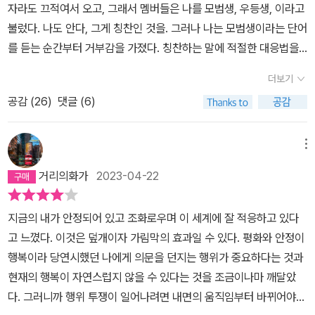
자라도 끄적여서 오고, 그래서 멤버들은 나를 모범생, 우등생, 이라고
텍스트에 대한 비평을 현대적 텍스트들과 연결함으로써 시대를 잇는
불렀다. 나도 안다, 그게 칭찬인 것을. 그러나 나는 모범생이라는 단어
불행한 자들의 계보를 그려낸다는 점에서 이 책은 단순한 비평에 그
를 듣는 순간부터 거부감을 가졌다. 칭찬하는 말에 적절한 대응법을
치지 않는다. 예를 들어, 버지니아 울프의 󰡔댈러웨이 부인󰡕은 영화 <
(아직도) 모르겠어서 흥흥 웃고 말았지만, 그 후로 왤까, 계속 생각했
디 아워스>의 불행한 주부 로라와 연결되고, 20세기 초 소설 󰡔고독
더보기
다. 뭐가 싫은 걸까. 모범생, 우등생, 학교에서 말 잘 듣고 허튼 짓 안
의 우물󰡕의 지독히 불행한 결말은 21세기 영화 <길 잃은 천사들>의
공감 (
26
)
댓글 (6)
하고 곁가지로 빠지지 않고 시키는 것(만) 잘하는 사람. 내 머릿속에
퀴어 소녀의 불행, 그리고 <더 월 2>의 연인을 잃고도 애도하지 못하
는 하라는 대로 잘하는 사람이라는 이미지만 둥둥 떠다녔다. 이건가,
는 퀴어 연인의 비탄과 연결됨으로써 “행복한 자들의 세상”에서 “불
내 거부감은. 사실을 말하자면 학창 시절 나는 모범생으로 보이기는
행한 주체”로 살아간다는 것이 얼마나 견디기 힘든 일인지를 보여 주
메뉴
했지만 우등생은... (아주 잠깐 그렇기도 했지만 대체로 절반쯤은) 아
는 계보가 그려진다. 불행한 퀴어뿐만 아니라 인종주의 속에서 고통
거리의화가
2023-04-22
니었다. 시키는 걸 잘하고 싶었으나 애를 쓰지는 않았다. 애를 써도 할
받는 이주자, 분위기 깨는 존재로 문제를 일으키기도 전에 이미 문제
수가 없었다. 학창 시절도 지나고 사회 생활도 지나오고 기혼 생활도
라고 읽혀 버리는 페미니스트 등을 아우르는 그녀의 계보 그리기는
지금의 내가 안정되어 있고 조화로우며 이 세계에 잘 적응하고 있다
웬만큼(?) 해본 나를 돌아보자니, 떠오르는 에피소드 속의 내 모습이
부정적 정서가 얽혀 있는 대상들, 불행한 역사로 젖어 있는 대상들을
고 느꼈다. 이것은 덮개이자 가림막의 효과일 수 있다. 평화와 안정이
아주 적확하게 '정서 이방인'이었다는 사실을 새삼 깨닫는다. 늘 그렇
살피는 것이 어떻게 가능하고 어떤 의미가 있는지 몸소 보여 준다. 서
행복이라 당연시했던 나에게 의문을 던지는 행위가 중요하다는 것과
지는 않았어도 자주 그랬다. 하. 나는 뼛속까지 이방인이었어. 그걸 알
로 다른 시대를 살아간 세 명의 여성들의 계란을 깨는 제스처 속에서
현재의 행복이 자연스럽지 않을 수 있다는 것을 조금이나마 깨달았
아서 항상 나를 탓하며 살았는지도 모르겠다는 생각이 들었다. 그러
여자들의 역사를 따라 흘러온 ‘유산’을 발견하고, 계란을 깨뜨려 넣는
다. 그러니까 행위 투쟁이 일어나려면 내면의 움직임부터 바뀌어야
면 안 돼, 이상한 짓 하지 마, 벗어나면 안 되지... 다시 모범생이라는
그릇이 여성에게 가하는 기다림의 압력을 읽어 내면서 집안의 행복