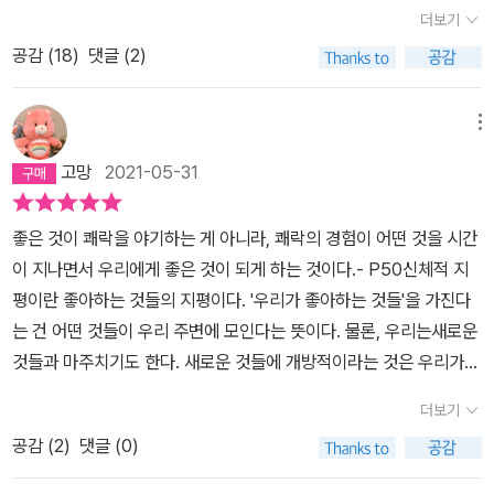
한다는 것.
말로 돌아오면, 정서 이방인으로서 나는 모범생이었던 적이 없다고
대상들이 어떤 여자들에게는 얼마나 위협적이고 이질적인 것으로 느
더보기
해야 맞을 듯하다. (역사를 다시 쓰자.ㅋ) 좋아하는 것을 했고 약속을
껴지는지를 포착해 낸 정서 이론가 특유의 섬세한 독해들 또한 흥미
공감 (
18
)
댓글 (2)
했으므로 그 약속을 지킨 것에 지나지 않는다는 생각과 모범생이라는
롭다. # 불행한 자들의 불행이 가진 정치적 힘 ## 불행에 대한 직역
단어는 합치될 수 없는 것이었다. 나는 그래서 그 단어로 칭찬받는 것
주의에 저항하기 퀴어에게 행복한 결말을 안겨 주면 안 되던 시절 발
메뉴
이 싫었다. 무언가를, 누군가를, 칭찬하는 말도 새로웠으면 좋겠다고
표된 최초의 레즈비언 소설 <스프링 파이어>의 저자 빈 패커는 출판
생각했다. 때로는 칭찬이 싫음, 기분 나쁨을 가져오기도 한다는 걸 생
사와의 논의를 거쳐 두 주인공에게 불행한 결말을 선사한다. 당시 퀴
고망
2021-05-31
각했다. 이런 생각이 '올바른' 생각인지를 생각했다. 나를 수동적 인간
어 소설에서 퀴어인 등장인물은 행복해질 수 없었다. 퀴어에게 행복
이라고 여겼다. 사람을 한마디로 정의하면 안 되는 거지만 대체로 그
을 선사하는 결말은 퀴어를 ‘좋아’ 보이게 하고, 독자를 퀴어로 만들려
좋은 것이 쾌락을 야기하는 게 아니라, 쾌락의 경험이 어떤 것을 시간
렇다고 여겼다. 그러나 알다시피 우리는 한 가지 면만 갖고 행동하지
는 시도로 읽힐 수 있었기 때문이다(이는 ‘행복’이 무언가를 좋아 보
이 지나면서 우리에게 좋은 것이 되게 하는 것이다.- P50신체적 지
않는다. 같은 행동이라도 보는 각도에 따라 다를 수 있다. 내가 '정서
이게 하고 그렇게 만들려는 시도임을 노골적으로 드러내는 것이기도
평이란 좋아하는 것들의 지평이다. '우리가 좋아하는 것들'을 가진다
이방인'으로 행동한 순간들을 떠올리면 그건 단순히 수동적,이라는
하다). 저자는 무엇보다 이런 행과 불행을 문자 그대로, 즉 윤리적 명
는 건 어떤 것들이 우리 주변에 모인다는 뜻이다. 물론, 우리는새로운
단어에 집어넣을 수 있는 것들이 아니었다. 내가 불행하다고 느꼈던
령으로 읽는 직역주의에 저항할 것을 주문한다. 행복과 불행이 좋은
것들과 마주치기도 한다. 새로운 것들에 개방적이라는 것은 우리가
것, 수동적이라고 생각했던 것, 그 모든 게 부정적이라서 내 입꼬리는
삶과 나쁜 삶의 도덕적 구분이 되어서는 안 된다는 것. 아메드에게, 행
그것들을 우리와 근접한 영역으로 흡수하는 데 개방적이라는 뜻이다.
더보기
항상 아래를 향하고 있다고, 아주 불만이라고, 여겼던 것 들이 실은 자
복한 것과 좋은 것의 필연적 일치, 나아가 좋은 것 자체의 도덕적 투명
흡수할지 말지는 우리가 마주친 그것을 좋아하느냐에 달려 있다. 좋
원이 될 수 있다는 사실을 이렇게나 뒤늦게 알아차리는 거, 이거야말
공감 (
2
)
댓글 (0)
성은 그 무엇보다 의심해 봐야 할 대상이다. 그런 맥락에서 아메드는
아하지 않는 것들로부터 우리는 거리를 둔다. 거리 두기를 통해 우리
로 '행복'이겠지.ㅋㅋ 그런데 '어쩌면' 나는 이미 알고 있었는지도 몰
‘행복한 퀴어’ 같은 형상에 희망을 거는 입장들을 비판한다. 행복한 퀴
는 우리 지평의 가장자리를 확립한다.- P51만약 우리가 도구적으로