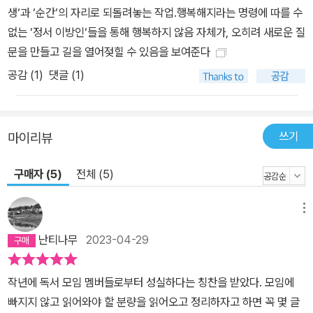
하 <더 월 2>), <길 잃은 천사들> 같은 퀴어 영화들을 넘나들며 아메
생‘과 ‘순간‘의 자리로 되돌려놓는 작업.행복해지라는 명령에 따를 수
드는 정서 이론가의 관점에서 기존의 공식적인 해석들을 무너뜨리거
없는 ‘정서 이방인‘들을 통해 행복하지 않음 자체가, 오히려 새로운 질
나 뛰어넘는다. 예를 들어, 댈러웨이 부인이 파티에 집착하는 모습을
문을 만들고 길을 열어젖힐 수 있음을 보여준다
실망스러워했던 보부아르나, 󰡔댈러웨이 부인󰡕을 울프가 자신의 불행
공감 (
1
)
댓글 (1)
을 정치적으로 전환시키지 못했음을 보여 주는 책으로 평가한 케이트
밀레트와 달리, 아메드는 소설 속 ‘정서의 흐름’을 포착해 냄으로써 파
티를 불행이 생명을 얻게 되는 사건으로 새롭게 해석한다. 파티를 통
쓰기
마이리뷰
해 댈러웨이 부인은 셉티머스의 자살을 “스치게” 되기 때문이다. <댈
러웨이 부인>에서 아메드가 특히 주목하는 바는, 고통이 자신의 고통
구매자 (5)
전체 (5)
에 대한 의식을 통해서가 아니라, 그곳에 존재하지 않는 낯선 자의 고
통이 분위기를 방해하도록 허용함으로써 댈러웨이 부인의 의식 속으
메뉴
로 들어온다는 점이다. 이는 불행이란 것이 낯선 방문객처럼 도착해
난티나무
2023-04-29
익숙함을 방해하고, 익숙함 속에 있는 불편한 요소를 드러낸다는 점
에서 정치적 힘을 지닐 수 있음을 보여 준다. 아메드는 댈러웨이 부인
작년에 독서 모임 멤버들로부터 성실하다는 칭찬을 받았다. 모임에
의 이런 인식을 “희망을 가득 채움으로써 미뤄 왔던” 슬픔을 이제는
빠지지 않고 읽어와야 할 분량을 읽어오고 정리하자고 하면 꼭 몇 글
기꺼이 경험하겠다는 공감의 제스처로 해석한다. 또한 이런 과거의