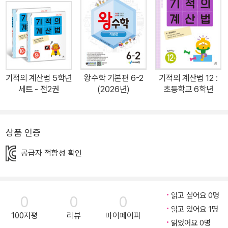
제형, 응용계산형, 빈칸추론형, 논리사고형 등 다양한 유형의 응용 문
제에 연산을 적용해 보면서 연산에 대한 수학적 시야를 넓히고, 튼튼
한 수학기초를 다질 수 있습니다. ▶ 뜯기 한 장으로 언제, 어디서든
공부할 수 있습니다. 한 장씩 뜯어서 사용할 수 있도록 칼선 처리가 되
어 있어 언제 어디서든 필요한 만큼 쉽게 공부할 수 있습니다. 매일 한
기적의 계산법 5학년
왕수학 기본편 6-2
기적의 계산법 12 :
장씩 꾸준히 풀면서 공부 습관을 길러 봅니다.
세트 - 전2권
(2026년)
초등학교 6학년
상품 인증
공급자 적합성 확인
읽고 싶어요 0명
0
0
0
읽고 있어요 1명
100자평
리뷰
마이페이퍼
읽었어요 0명