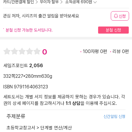
카드/간편결제 할인
무이자 할부
소득공제 690원
관심 저자, 시리즈의 출간 알림을 받아보세요
신청
분철 신청 가능한 도서입니다.
분철 신청
0
100자평 0편
리뷰 0편
세일즈포인트
2,056
332쪽
227*280mm
630g
ISBN 9791164063123
세트도서는 개별 서지 정보를 제공하지 못하는 경우가 있습니다. 각
권의 상세 페이지를 참고하시거나
1:1 상담
을 이용해 주십시오.
주제분류
신간알림 신청
초등학교참고서
>
단계별 연산/계산