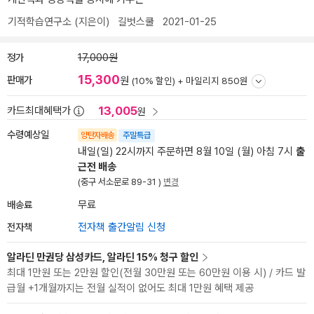
기적학습연구소
(지은이)
길벗스쿨
2021-01-25
정가
17,000원
15,300
판매가
원
(10% 할인) +
마일리지 850원
13,005
카드최대혜택가
원
수령예상일
양탄자배송
주말특급
내일(일) 22시까지 주문하면 8월 10일 (월) 아침 7시
출
근전 배송
(중구 서소문로 89-31 )
변경
배송료
무료
전자책
전자책 출간알림 신청
알라딘 만권당 삼성카드, 알라딘 15% 청구 할인
최대 1만원 또는 2만원 할인(전월 30만원 또는 60만원 이용 시) / 카드 발
급월 +1개월까지는 전월 실적이 없어도 최대 1만원 혜택 제공