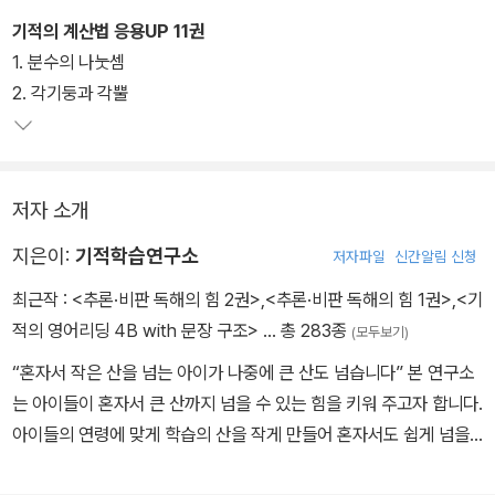
재이다.
기적의 계산법 응용UP 11권
1. 분수의 나눗셈
교육과정에 맞추어 연산 단원뿐만 아니라 수, 도형 단원까지 학기별
2. 각기둥과 각뿔
필수 연산을 모두 수록하였다. 응용 유형은 학교 수학 난이도만큼만,
필수 유형을 다루어 어렵지 않은 응용훈련으로 수학자신감과 성취감
까지 맛볼 수 있다.
저자 소개
지은이:
기적학습연구소
저자파일
신간알림 신청
최근작 :
<추론·비판 독해의 힘 2권>
,
<추론·비판 독해의 힘 1권>
,
<기
적의 영어리딩 4B with 문장 구조>
… 총 283종
(모두보기)
“혼자서 작은 산을 넘는 아이가 나중에 큰 산도 넘습니다” 본 연구소
는 아이들이 혼자서 큰 산까지 넘을 수 있는 힘을 키워 주고자 합니다.
아이들의 연령에 맞게 학습의 산을 작게 만들어 혼자서도 쉽게 넘을
수 있게 만듭니다. 때로는 작은 고난도 경험하게 하여 성취감도 맛보