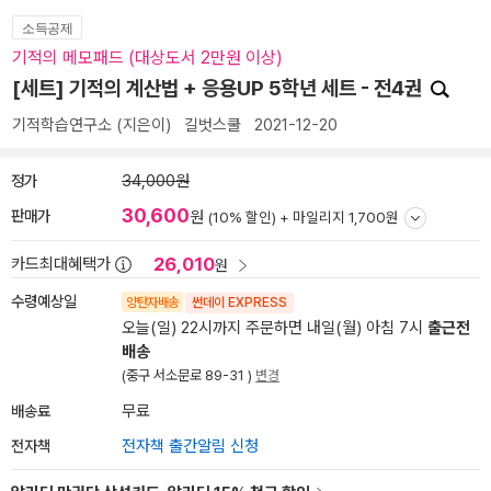
소득공제
기적의 메모패드 (대상도서 2만원 이상)
[세트] 기적의 계산법 + 응용UP 5학년 세트 - 전4권
기적학습연구소
(지은이)
길벗스쿨
2021-12-20
정가
34,000원
30,600
판매가
원
(10% 할인) +
마일리지 1,700원
26,010
카드최대혜택가
원
수령예상일
양탄자배송
썬데이 EXPRESS
오늘(일) 22시까지 주문하면 내일(월) 아침 7시
출근전
배송
(중구 서소문로 89-31 )
변경
배송료
무료
전자책
전자책 출간알림 신청