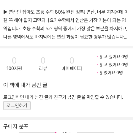
▶ 연산만 잡아도 초등 수학 80% 완전 정복! 연산, 너무 지겨운데 이
걸 꼭 해야 할지 고민되나요? 수학에서 연산은 가장 기본이 되는 영
역입니다. 초등 수학의 5개 영역 중에서 가장 많은 부분을 차지하고,
다른 영역에서도 마지막에는 연산 과정이 필요한 경우가 많습니다.
이때 연산이 충분히 훈련되지 않으면 문제를 끝까지 해결하기 어렵습
니다. 특히 초등 고학년이 될수록 연산은 점점 어려워지고 복잡해져
읽고 싶어요 0명
0
0
0
문제를 풀 시간이 부족하기도, 급한 마음에 종종 실수가 생기기도 합
읽고 있어요 0명
100자평
리뷰
마이페이퍼
니다. 이를 가볍게 생각하고 그대로 방치하면 중.고등학생이 되었을
읽었어요 0명
때 이 부분이 큰 약점이 될 수 있어요. 연산은 쉽더라도 처음 배울 때
이 책에 내가 남긴 글
부터 차근차근 정확하게 푸는 반복 훈련이 꼭 필요합니다. 초등학교
수학의 핵심인 연산부터 훈련하세요. 연산을 잘하면 수학이 재미있어
로그인하면 내가 남긴 글과 친구가 남긴 글을 확인할 수 있습니다.
지고 점점 자신감이 붙어서 수학을 잘할 수 있습니다. 연산 훈련으로
로그인하기
수학의 기본기를 다지면 아이의 ‘수학자신감’이 쑥쑥 자랍니다. ▶ O
ne Day 반복 설계로 실수는 줄이고 속도는 빠르게! 수학을 어려워하
구매자 분포
는 아이들을 살펴보면 초등 저학년은 계산력이 부족하고, 중학년 이