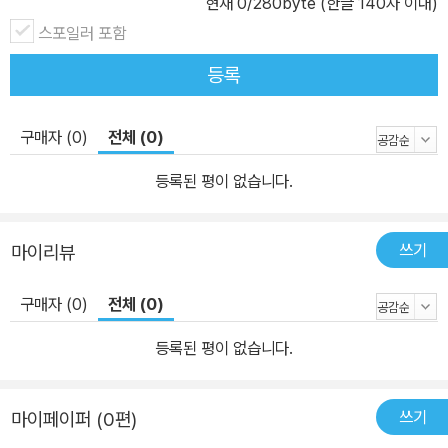
현재
0
/280byte (한글 140자 이내)
을 마주치게 됩니다. 연산을 충분히 훈련해도 학교 시험에 □가 있는
스포일러 포함
문장제가 나오면 당황할 수 있어요. □ 자체가 낯설고 어떻게 풀어야
할지 고민될 수 있습니다. 《기적의 계산법》의 권별 마지막 단계에서
등록
는 □가 있는 식을 기초부터 문장제까지 한번에 연습합니다. 초등학
생에게 꼭 맞는 원리로 방정식을 훈련해서 연산에서 응용까지 스스로
구매자 (0)
전체 (0)
해결하는 힘을 기를 수 있습니다.
등록된 평이 없습니다.
쓰기
마이리뷰
구매자 (0)
전체 (0)
등록된 평이 없습니다.
쓰기
마이페이퍼 (0편)