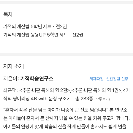
뜯어 쓸 수 있도록 구성하여 아이의 학습 부담은 줄이고, 연습은 충분
히 할 수 있도록 설계하였다. 매일매일 <기적의 계산법> 한 장으로
목차
연산 실력을 잡아 ‘수학자신감’을 기르자.
기적의 계산법 5학년 세트 - 전2권
기적의 계산법 응용UP 5학년 세트 - 전2권
저자 소개
지은이:
기적학습연구소
저자파일
신간알림 신청
최근작 :
<추론·비판 독해의 힘 2권>
,
<추론·비판 독해의 힘 1권>
,
<기
적의 영어리딩 4B with 문장 구조>
… 총 283종
(모두보기)
“혼자서 작은 산을 넘는 아이가 나중에 큰 산도 넘습니다” 본 연구소
는 아이들이 혼자서 큰 산까지 넘을 수 있는 힘을 키워 주고자 합니다.
아이들의 연령에 맞게 학습의 산을 작게 만들어 혼자서도 쉽게 넘을