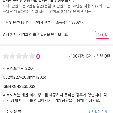
알라딘 만권당 삼성카드, 알라딘 15% 청구 할인
최대 1만원 또는 2만원 할인(전월 30만원 또는 60만원 이용 시) / 카드 발
급월 +1개월까지는 전월 실적이 없어도 최대 1만원 혜택 제공
카드/간편결제 할인
무이자 할부
소득공제 1,380원
관심 저자, 시리즈의 출간 알림을 받아보세요
신청
0
100자평 0편
리뷰 0편
세일즈포인트
328
632쪽
227*280mm
1202g
ISBN K842835032
세트도서는 개별 서지 정보를 제공하지 못하는 경우가 있습니다. 각
권의 상세 페이지를 참고하시거나
1:1 상담
을 이용해 주십시오.
주제분류
신간알림 신청