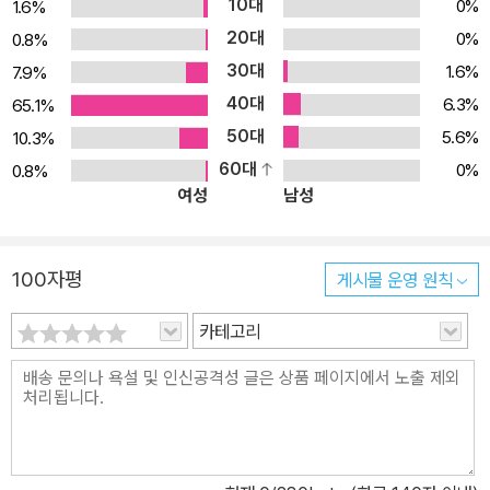
10대
0%
1.6%
상은 계산력과 개념이 부실한 경우가 많습니다. 계산하는 데 시간이
20대
0%
0.8%
오래 걸려 정작 문제를 풀 시간이 부족하거나, 어려운 풀이 과정을 다
30대
1.6%
7.9%
세워 놓고도 마지막 단순 계산에서 실수로 틀리죠. 방법을 모르는 것
40대
이 아니라 절차 수행이 능숙하지 않아 시간이 오래 걸리고 오작동을
6.3%
65.1%
일으키는 것입니다. 《기적의 계산법》의 하루에 한 장씩, 2가지 유형
50대
5.6%
10.3%
을 5일 반복하는 ‘One Day 반복 설계’로 정확성과 속도 두 마리 토
60대
0%
0.8%
여성
남성
끼를 모두 잡으세요. 같은 난이도의 문제를 충분히 반복하면서 계산
알고리즘에 익숙해질 때까지 훈련하면 실수를 줄이고 점점 빠르게 계
산할 수 있어요. ▶ 토독, 뜯기 한 장으로 언제 어디서든, 가볍게! 한
100자평
게시물 운영 원칙
장씩 뜯어서 사용할 수 있도록 매 페이지마다 칼선을 넣었습니다. 언
제 어디서든 필요한 만큼 토독 뜯어서 쉽게 공부할 수 있어요. 아이에
카테고리
맞는 학습 속도와 학습량을 살펴보고 조절하여 공부 습관을 만들어보
세요. 한 장과 한 권은 아이가 체감하는 부담이 다르고, 학습량에 대한
부담감이 줄어들면 아이의 공부 습관을 더 쉽게 만들 수 있습니다. 매
일 한 장씩 꾸준히 풀면서 아이만의 공부 습관을 길러 보세요. ▶ 문제
활용 200%, 초등 방정식까지! 문제를 풀다 보면 ‘□’와 같은 방정식