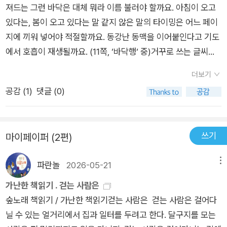
져드는 그런 바닥은 대체 뭐라 이름 불러야 할까요. 아침이 오고
있다는, 봄이 오고 있다는 말 같지 않은 말의 타이밍은 어느 페이
지에 끼워 넣어야 적절할까요. 동강난 동맥을 이어붙인다고 기도
에서 호흡이 재생될까요. (11쪽, ‘바닥행‘ 중)거꾸로 쓰는 글씨는
쓸 때는 그것이 바른 것이지만 감상할 때는 거꾸로 놓고 봐야 바
더보기
른 것이 되는, 글씨를 쓰는 자신을 글씨를 보는 자신이 들여다보
공감 (
1
)
댓글 (0)
게 되는. (33쪽, ‘좌수 박창섭‘ 중)꽃이 간헐적으로 이 세상에 다
녀가듯이좀 길기는 하지만 우리 사랑도 간헐적으로이 세상에 다
녀가는 것이 아닐는지요. (36쪽, ‘간헐한 사랑‘ 중)고비에서는 길
쓰기
마이페이퍼 (2편)
을 모르는 양은 길을 잃지도 잃을 길도 없었네오직 길을 아는 인
간만이 길을 잃고 헤매던 날이 있었네. (51쪽, ‘착시‘ 중)마음을 가
파란놀
2026-05-21
메뉴
두어 놓고 살아야 한다. 내 몸은 내 몸에게 기대어 살아갈 수 없으
니내 몸은 내 몸을 품어 줄 수도 없으니몸속 가장 먼 마음에라도
가난한 책읽기 . 걷는 사람은
기대며 살아야 한다그래도 마음이 몸과 한통속일 때 가장 자유로
숲노래 책읽기 / 가난한 책읽기걷는 사람은 걷는 사람은 걸어다
운 법 (95쪽, ‘마음의 방향‘ 중)가고 싶은 곳에 앞장서 가는 발을
닐 수 있는 얼거리에서 집과 일터를 두려고 한다. 달구지를 모는