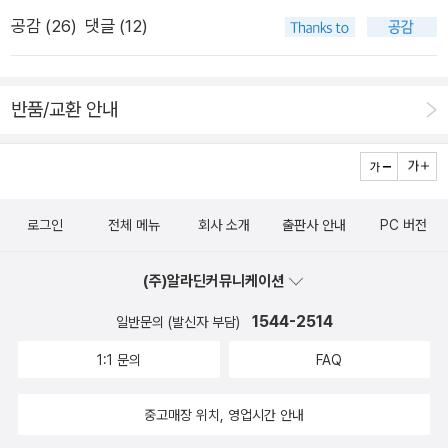
2주년 후원의 날이자, 출판기념회가 열렸다. 나는 이 도서관과 초
면, ‘사람’도 사라지고 ‘삶’도 사라지기에, 마침내 ‘집’까지 잊다가
공감 (
26
)
댓글 (12)
기부터 특별한 인연으로 맺어져 있었다. 초기부터 이 작은 도서관
잃는다. 오늘은 한낮부터 바람처럼 다니고서야 비로소 집으로 간
을 후원하는 후원회원이며, 초기 한동안 운영위원도 했었다. 우리
다. 갑작스레 찾아온 분이 있으나, 가만히 말을 섞고 마음을 나누
아이들이 아직 어렸을 때에는 자주 여기 데려와서 함께 놀기도 했
었다. 삶을 짓는 길이 아닌, 자리(돈을 버는 자리)를 걱정하는 마
반품/교환 안내
다. 12년 전에는 녹색당 창당할 즈음이었다. 여기 도서관이 문을
음을 곰곰이 들었다. 걸어다니면서 집과 마을에서 일을 하는 사람
연 지 얼마 되지 않아서 녹색당 지역 모임을 여기서 했었고, 이후
은 걱정거리나 근심거리가 있을 틈을 굳이 내지 않는다. 모든 틈
긴 시간 동안 녹색당 활동의 거점 공간이 되어주기도 했었다. 20
에 씨앗을 놓고, 어느 틈이든 새와 풀벌레와 개구리가 깃들면 되
20년 초에 비례위성정당 사태로 인해 탈당하기 전까지 나는 지
며, 틈이 나는 데마다 바람과 해와 비가 드나들면 되니까. 달구지
로그인
전체 메뉴
회사 소개
출판사 안내
PC 버전
역 녹색당 모임에서 활발하게 활동했는데, 그때 이 도서관이 중요
를 달리며 멀리 오가는 일터에 몸을 두기에 으레 걱정거리하고 근
한 거점 공간이 되어주었다. 이 도서관의 12년 역사를 담은 책이
심거리가 잇달아 생긴다. 집과 일터 사이에 있는 집과 들숲메바다
(주)알라딘커뮤니케이션
나왔다. 출판기념회에서 책을 구매하고 아직 제대로 읽어보지는
를 바라볼 틈이 없으니, 새도 풀벌레도 개구리도 이웃이 아닌걸.
1544-2514
않았지만, 당일 두 저자의 대담 내용을 들어보니 옛 기억들이 많
일반문의 (발신자 부담)
이웃이 없는 채 빠르게 오가야 하니 그야말로 틈이 없고, 틈이 없
이 떠올랐다. 앞서도 말했듯이 우리 아이들도 어렸을 때 이 도서
1:1 문의
FAQ
으니 햇볕을 쬐거나 별을 보거나 바람을 쐬거나 비로 씻을 조그마
관에서 많이 놀았는데, 책 제목에도 표현되어 있듯이, 이 작은 도
한 짬마저 없기 일쑤이다. 달구지를 달리기에 나쁠 까닭이 없다.
서관은 조용하게 책만 읽는 도서관이나 독서실의 역할만을 하는
중고매장 위치, 영업시간 안내
달구지에 얽매이면서 스스로 심부름에만 마음을 기울이고 몸을
곳이 아니다. 이 책에서 큰 비중을 차지하는 인물이 하나 있는데,