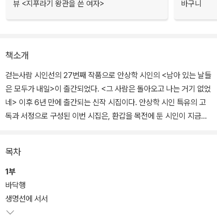
뷰 <지푸라기 왕관을 쓴 여자>
바구니
책소개
걷는사람 시인선의 27번째 작품으로 안상학 시인의 <남아 있는 날들
은 모두가 내일>이 출간되었다. <그 사람은 돌아오고 나는 거기 없었
네> 이후 6년 만에 출간되는 신작 시집이다. 안상학 시인 특유의 고
독과 서정으로 구성된 이번 시집은, 환갑을 목전에 둔 시인이 지금껏
살아온 자신의 생을 뒤돌아보며 관조한 세상에 대한 발화이다.
목차
최원식 문학평론가는 추천사를 통해 “작위의 틈입을 허락지 않는 야
생의 천진 같은 사람이요 꼭 그 사람 같은 시를 쓴다”고 말한다. 작위
1부
가 틈입하지 않은 시란 시인의 내밀함으로 쓰인 시라는 말과 같다.
바닥행
생명선에 서서
“지나온 길은 내가 너무도 잘 아는 길/오늘은 더듬더듬 그 길을 되돌