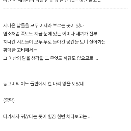
권정생 선생이 살아나고 나는 서울이다 지나간다
세상 모든 사람들은 누구나 집이 있는 것만 같았다
우울한 여인이 나타나고 환해지고 사라진다 지나간다
어느 골목에서 바라보던 집들의 불빛은 딴 세상만 같았다
새벽 거리에서 울고 있던 나를 지나가면 이쯤에서
마음을 잃어버린 몸처럼 세상에서 나는 서러웠다
지나온 날들을 모두 어제라 부르는 곳이 있다
울고 있는 어린 딸내미가 다시 서럽게 혼자서 울고 있다
염소처럼 족보도 지금 눈에 있는 어미나 새끼가 전부
지나간다 뺑소니가 지나가고 오토바이가 일어나고
그때 내가 죽지 않았다면 그럴 리가 없었을 것이다
지나간 시간들이 모두 무로 돌아간 공간을 보며 살아가는
아버지가 술 배달을 하고 있다 나는 모른 척 지나간다
세상 모든 사람들은 서로 눈을 맞추며 노래를 부르는 것만 같았고
황막한 고비에서는
시를 접고 공사판에서 오비끼를 나르는 나를 지나가고
내가 부르는 노래는 누구도 듣지 못하는 것만 같았다
그 이상의 말을 생각할 그 무엇도 까닭도 없으므로
없는 아내가 있다가 사라진다 지나간다
나에겐 아무것도 없었고 남들은 뭐든 다 있는 것만 같았다
차마 말하기 힘든 청년을 만났다 지나가고
옷을 벗고 미친 듯이 뛰어다닌들 누구 하나 돌아볼 것 같지 않았다
남은 날들을 모두 내일이라 부르는 곳이 있다
청년이 알던 처녀의 소녀가 있다 지나간다
몸을 잃어버린 사람처럼 세상에서 나는 외로웠다
펌프가 있는 어느 작은 마을
동고비의 어느 들판에서 한 마리 양을 보았네
시를 쓴다 쓰지 않는 우울한 소년을 지나간다 이쯤에서
사람이라곤 물을 길어 가는 만삭의 아낙과
새새어머니의 빗자루가 지나가고 새엄마가 칼을 맞고 있다
몸도 마음도 완전한 청춘이라고 생각했던 그때
뒤따라가며 가끔 돌아보는 소녀뿐
(중략)
지나간다 엄마 같던 새엄마가 햇감자를 쪄 주던
나는 무덤보다 더 깊은 바닥을 치고 있었다
시간이 오고 있는 것이 보이는 황황막막한 고비에서는
1974년 생일날, 지나간다
봄이 오는 방식이 늘 그렇듯이 봄이 봄이 아닌 봄 속에서
굳이 그 이상의 말을 만들 어떤 필요도 없으므로
다가서자 귀찮다는 듯이 힐끔 한번 쳐다보고는
무덤에서 나온 엄마가 병원에 누워 있다 지나간다
나는 가슴속 남모르는 꽃 한 송이만 어루만지며
비척비척 일어나서 아득한 지평선 너머로 천천히 사라져갔네
어느새 엄마는 훈련소 길목에서 가겟방을 하고 있다
내겐 꽃 피고 질 춘삼월이 없을 것만 같은 날들을 살았다