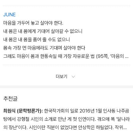
JUNE
마음을 가두어 놓고 살아야 한다.
내 몸은 내 몸에게 기대어 살아갈 수 없으니
내 몸은 내 몸을 품어 줄 수도 없으니
몸속 가장 먼 마음에라도 기대며 살아야 한다
그래도 마음이 몸과 한통속일 때 가장 자유로운 법 (95쪽, ‘마음의 방
향‘ 중)
더보기
추천글
최원식 (문학평론가):
한국작가회의 일로 2016년 1월 인사동 나주곰
탕에서 강형철 시인의 소개로 만난 게 첫 인연이다. 겪으매 똑 ‘달나라
의 장난’이다. 시인이란 직분이 없었다면 안상학은 하릴없다. 작위의