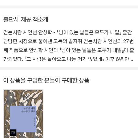
안상학은 돈오頓悟의 시인이다. 점수漸修가 부족하다. 고통을 먹이
그런 날은 오지 않았다.
로 시를 생산하는 악마의 발생학을 여의고 이젠 정혜쌍수定慧雙修
세상은 사랑보다 슬픔이 많다는 것을 인정한다.
출판사 제공 책소개
로 정진할 일이다. 안동 음식에서 취재한 「간고등어」, 「안동식혜」, 그
리고 「헛제삿밥」이 먼저 온 미래다. 사계斯界의 고수인 백석과 비겨
걷는사람 시인선 안상학 - 『남아 있는 날들은 모두가 내일』 출간
그렇더라도
도 손색이 없는데, 어매와 아배의 부재不在에 헌정된 점이 더욱 기룹
담담한 서정으로 풀어낸 고독의 발자취 걷는사람 시인선의 27번
시를 쓰지 않아도 좋은 날이 오기를 빌고 또 빈다.
다. 그는 누구보다 안동의 문기文氣를 품부한 시인이다. 바라건대 육
째 작품으로 안상학 시인의 『남아 있는 날들은 모두가 내일』이 출
사와 권정생을 통합할 자 누구인가.
자꾸만 늘어나는 슬픔으로
간되었다. 『그 사람은 돌아오고 나는 거기 없었네』 이후 6년 만에
자꾸만 줄어드는 사랑을 차갑게 안는다.
출간되는 신작 시집이다. 안상학 시인 특유의 고독과 서정으로 구
자꾸만 녹아내리는 빙산을 안는 심정으로.
성된 이번 시집은, 환갑을 목전에 둔 시인이 지금껏 살아온 자신
이 상품을 구입한 분들이 구매한 상품
의 생을 뒤돌아보며 관조한 세상에 대한 발화이다. 최원식 문학평
2020년 가을 드는 무렵
론가는 추천사를 통해 “작위의 틈입을 허락지 않는 야생의 천진
안동 우거에서
같은 사람이요 꼭 그 사람 같은 시를 쓴다”고 말한다. 작위가 틈
입하지 않은 시란 시인의 내밀함으로 쓰인 시라는 말과 같다. “지
나온 길은 내가 너무도 잘 아는 길/오늘은 더듬더듬 그 길을 되돌
아가 본다”고 말하며 이순의 언저리에서 생을 관망한 「생명선에