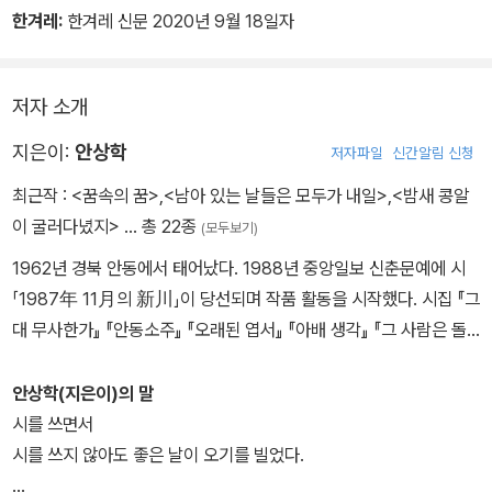
틈입을 허락지 않는 야생의 천진은 사람이요 꼭 그 사람 같은 시를 쓴
한겨레:
한겨레 신문 2020년 9월 18일자
다.
안상학의 시적 거점은 안동이다. 그런데 영남학파의 근거지로 자자한
육사陸史의 안동이 아니다. 가난한 성자 권정생 봉헌된 「빌뱅이 언덕
저자 소개
권정생」이 가리키듯, 안상학의 안동은 민중의 피와 땀이 임리淋?한
지은이:
안상학
저자파일
신간알림 신청
소수자 안동이다. 그럼에도 80년대식 민중시는 또 아니다. 가령 자동
차 사고 직후, 간난한 가족사가 마음속으로 뒤죽박죽 짓쳐 오는 단속
최근작 :
<꿈속의 꿈>
,
<남아 있는 날들은 모두가 내일>
,
<밤새 콩알
斷續의 순간들을 자동기술로 받아 적은 「생명선에 서서」는 개인사가
이 굴러다녔지>
… 총 22종
(모두보기)
그대로 민중사로 전환하는 마술을 보인 바, 이 시는 주관과 객관의 분
1962년 경북 안동에서 태어났다. 1988년 중앙일보 신춘문예에 시
리를 초극한다. 바로 그 틈에서 다른 경지가 열리매, 자퇴하고 가출해
「1987年 11月의 新川」이 당선되며 작품 활동을 시작했다. 시집 『그
상계동 프레스 공장에서 일하던 열일곱 때를 회상하는 「북녘 거처」는
대 무사한가』 『안동소주』 『오래된 엽서』 『아배 생각』 『그 사람은 돌
최고다. 특히 “그동안 써 왔던 시들을 하나하나 지워 가며/내 삶의 가
아오고 나는 거기 없었네』 『안상학 시선』, 동시집 『지구를 운전하는
장 먼 그 북녘 거처로 돌아가고 싶”다는 대목에서 나는 정지한다. 고
엄마』, 평전 『권종대-통일걷이를 꿈꾼 농투성이』, 시화집 『시의 꽃말
안상학(지은이)의 말
통의 연대年代 깊숙이 빛나는 언어도단의 살아 있음에 문득 접촉한
을 읽다』를 펴냈다.
시를 쓰면서
자만이 지닐 충충??한 정신에서 기원했을 이 까다로운 향수야말로
시를 쓰지 않아도 좋은 날이 오기를 빌었다.
안상학 시의 묘처妙處일까.