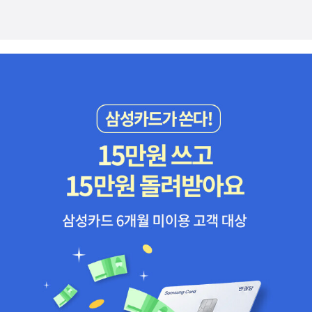
움직이느라 근심걱정이 자꾸자꾸 싹트고 버지고 자랄 뿐이다. 나
이 친구 역시 나와 함께 녹색당 활동을 했던 친한 지인이다. 놀이
는 이제 등허리를 펴려고 집으로 간다. 새와 나무가 있는 집으로
강사라고 불리지만, 아이들의 눈 높이에서 함께 놀고 지내는, 아
간다. 풀빛이 싱그럽고 꽃빛이 환한 집으로 간다. 멧딸기가 익고
이들의 친구라 할 수 있다. 한때 유행했던 [이상한 변호사 우영
앵두가 나란히 익는, 감꽃과 고욤꽃이 나란히 톡톡 떨어지는 집으
우] 드라마에서 비슷한 에피소드가 나와서 좀 신기하게 생각했던
로 간다. 개오동나무가 밝게 숨결을 베풀고, 잘 자란 쑥과 돌나물
적이 있었다. 물론 구체적인 행위를 들여다보면 그 드라마의 등장
이 산뜻하게 속삭이는 집으로 간다. 2026.5.21.ㅍㄹㄴ글 : 숲노
인물과는 많이 다를 수 있겠지만, 아이들의 눈 높이에서 함께 노
래·파란놀(최종규). 낱말책과 노래를 쓴다. 숲을 품은 시골에서
는 태도는 비슷하다.토요일 행사장에는 사람들이 정말 많았다. 주
산다. 살림을 짓는 하루를 가꾼다. 《열두 달 소꿉노래》, 《풀꽃나
최측에서 준비한 다양한 공연과 프로그램들은 모두 얼마나 성실
무 들숲노래 동시 따라쓰기》, 《새로 쓰는 말밑 꾸러미 사전》, 《미
하게 준비했는지 느낄 수 있는 훌륭한 프로그램이었다.무려 3부
래세대를 위한 우리말과 문해력》, 《들꽃내음 따라 걷다가 작은책
까지 프로그램을 모두 마치고 제공된 식사를 마치고, 행사장의 뒷
집을 보았습니다》, 《우리말꽃》, 《쉬운 말이 평화》, 《곁말》, 《책숲
정리를 도왔다. 그리고 주최측이 알려준 뒷풀이 장소로 갔다가 아
마실》, 《우리말 수수께끼 동시》, 《시골에서 살림 짓는 즐거움》,
주 특별한 인연들을 다시 만났다.무척 오랜만에 만난 반가운 인연
《이오덕 마음 읽기》를 썼다. blog.naver.com/hbooklove
은 두 시인이었다. 안상학 선생님과 문동만 선배님이 그 두 사람
이다. 일단 문동만 선배님은 예전에 일했던 노동자 문학을 주로
내는 출판사에 일할 당시에 알게된 분으로 당시 여러 시인 선배님