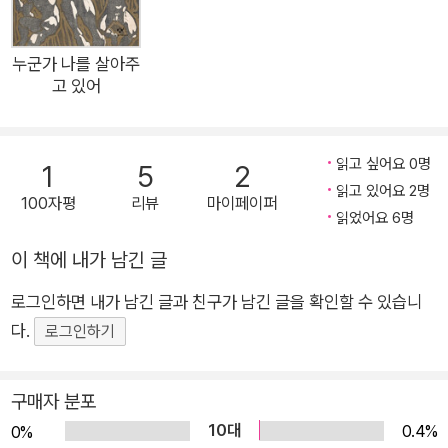
서서」, “갈 수만 있다면 단 몇 시간만이라도/그동안 써 왔던 시들
을 하나하나 지워 가며/내 삶의 가장 먼 그 북녘 거처로 돌아가고
싶습니다만”이라 말하며 다시 돌아가고 싶은 과거의 어느 순간을
누군가 나를 살아주
고 있어
그리워하는 「북녘 거처」가 특히 그렇다. 표제작인 「고비의 시간」
에서는 “지나온 날들을 모두 어제라 부르는 곳”에서 “모든 지나
간 날들과 아직 오지 않은 나날들을 어제와 내일로 셈하며” 내밀
읽고 싶어요 0명
1
5
2
한 과거에 대해 사유한다. 스스로에 대한 성찰은 곧 타인과 사회
읽고 있어요 2명
100자평
리뷰
마이페이퍼
에 대한 시선으로 이어진다. 전우익 선생과의 일화를 유머러스하
읽었어요 6명
게 풀어내는 「간고등어」, “가장 낮은 언덕이 그에게는 하늘이었
이 책에 내가 남긴 글
다”고 말하는 「빌뱅이 언덕 권정생」, “뇌출혈로 오른쪽을 잃은 친
구라고 쓰고 왼쪽을 얻은 친구라고 알아서 읽는다”라 말하는 「좌
로그인하면 내가 남긴 글과 친구가 남긴 글을 확인할 수 있습니
수左手 박창섭朴昌燮」 등에서는 주변인에 대한 애정 어린 시선
다.
로그인하기
이 담겨 있다. 「화산도-4·3, 일흔 번째 봄날」, 「4월 16일」 같은 시
편에서는 “세상 모든 슬픔의 출처는 사랑이다/사랑이 형체를 잃
구매자 분포
어 가는 꼭 그만큼 슬픔이 생겨난다”(「화산도-4·3, 일흔 번째 봄
10대
0.4%
0%
날」)고 말하며 제주 4·3 사건과 4·16 세월호 참사에 대한 추모와