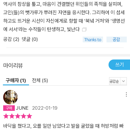
역사의 참상을 톺고, 마음이 견결했던 위인들의 족적을 살피며,
고인(들)의 뼛가루가 뿌려진 자연을 응시한다. 그리하여 이 섬세
하고도 뜨거운 시선이 자신에게로 향할 때 ‘북녘 거처‘와 ‘생명선
에 서서‘라는 수작들이 탄생하고, 빛난다
공감 (
2
)
댓글 (0)
쓰기
마이리뷰
구매자 (1)
전체 (5)
메뉴
JUNE
2022-01-19
바닥을 쳤다고, 오를 일만 남았다고 발을 굴렀을 때 허방처럼 빠