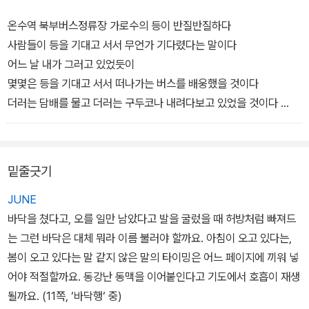
시간과 거리를 물으면 금방이라는 말밖에 할 줄 모르는 운전기사와
길을 아는 것도 같고 모르는 것도 같은
홍역을 지나가고 라면을 먹던 군인들을 지나간다
몸도 마음도 잃어버린 사람처럼 세상에서 나는 살았다
길을 잃어도 쥬게르 쥬게르(괜찮아 괜찮아)만 연발하는 가이드를 보
길도 없는 길을 길인 양 천천히 사라졌네
온수역 북부버스정류장 가로수의 등이 반질반질하다
닭을 잡아 시장에 내다 팔던 아버지를 지나간다
-「입춘」 전문
면서 나는 모든 지나간 날들을 아래라 부르던 내 할머니의 시간에도
사람들이 등을 기대고 서서 무언가 기다렸다는 말이다
크림빵을 훔쳐 먹던 나를 노려보는 엄마를 지나간다
새겨진 게 분명한 몽고반점과, 싸울 때면 쥐게라 쥐게라(죽여라 죽여
(세상은 한 마리 양을 찾아 떠도는 사람들과 아흔 아홉 마리 양을 지
어느 날 내가 그러고 있었듯이
가물가물 연탄가스에 중독된 나를 지나가면 이쯤에서
라) 악다구니를 쓰던 할머니의 지워지고 없는 몽고반점을 떠올리며,
키는 목동들의 전쟁터)
몇몇은 등을 기대고 서서 떠나가는 버스를 배웅했을 것이다
강원도 탄광에서 야반도주 온 외삼촌네 가족이 있다
고비에다 주막을 차리겠다는 사내와 쏘다닌 열흘 동안을 나는 모든
더러는 담배를 물고 더러는 구두코나 내려다보고 있었을 것이다
식구 많은 밥상이 여러 개 놓여 있다 지나간다
지나간 날들과 아직 오지 않은 나날들을 어제와 내일로 셈하며 동업
(중략)
만에 하나 반질반질한 것이 등이 아니고 품이라면
종이 제비를 접어 날려 주던 작은외삼촌을 지나간다
할 생각을 해 보았다
가끔은 가로수도 누군가 기대었다 떠나가는 뒷모습을 바라보며
흙을 퍼먹던 네다섯 살 나를 지나간다
-「고비의 시간」 전문
고비에서는
가슴을 치거나 움켜쥔 적이 있었기 때문일 것이다
밑줄긋기
월남방망이 사탕에 까무러치던 누이를 지나간다
길을 모르는 양은 길을 잃지도 잃을 길도 없었네
-「흔적」 전문
가물가물, 이쯤에서, 이쯤에서 길은 끝난다 손금의 길은 빤한데
오직 길을 아는 인간만이 길을 잃고 헤매던 날이 있었네
JUNE
더 이상 어려지지 않는 길 앞에서 길을 잃는다 이쯤에서
-「착시」 부분
바닥을 쳤다고, 오를 일만 남았다고 발을 굴렀을 때 허방처럼 빠져드
분명 지나왔을 과거도 미래처럼 한 치 앞이 보이지 않는다
는 그런 바닥은 대체 뭐라 이름 불러야 할까요. 아침이 오고 있다는,
망연하고 자실하여 돌아선다
봄이 오고 있다는 말 같지 않은 말의 타이밍은 어느 페이지에 끼워 넣
되짚어 나갈 길이 아득하다
어야 적절할까요. 동강난 동맥을 이어붙인다고 기도에서 호흡이 재생
저 길을 다시 어떻게 걸어가나 두 번 다시 못 걸을 길
될까요. (11쪽, ‘바닥행‘ 중)
굽어보는 그 길 오른쪽으론