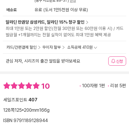
(중구 서소문로 89-31 )
변경
배송료
유료 (도서 1만5천원 이상 무료)
알라딘 만권당 삼성카드, 알라딘 15% 청구 할인
최대 1만원 또는 2만원 할인(전월 30만원 또는 60만원 이용 시) / 카드
발급월 +1개월까지는 전월 실적이 없어도 최대 1만원 혜택 제공
카드/간편결제 할인
무이자 할부
소득공제 410원
관심 저자, 시리즈의 출간 알림을 받아보세요
신청
10
100자평 1편
리뷰 5편
세일즈포인트
407
128쪽
125*200mm
166g
ISBN 9791189128944