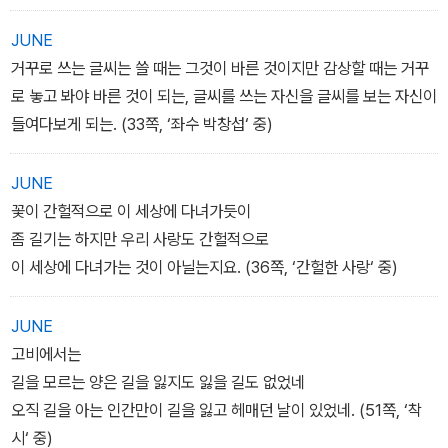
떠나가는 것들, 눈물 나는 것들, 사라지는 것들, 쓰러지는 것들, 절망
JUNE
하는 것들, 그리운 것들, 그늘 진 것들이 있고,
거꾸로 쓰는 글씨는 쓸 때는 그것이 바른 것이지만 감상할 때는 거꾸
굽어보는 그 길 왼쪽으론
로 놓고 봐야 바른 것이 되는, 글씨를 쓰는 자신을 글씨를 보는 자신이
돌아오는 것들, 눈물 닦는 것들, 나타나는 것들, 일어서는 것들, 희망
들여다보게 되는. (33쪽, ‘좌수 박창섭‘ 중)
하는 것들, 눈에 넣어도 아프지 않는 것들, 햇살 바른 것들이 있다
아직도 그들은 서로 한 데 있지 못하고 따로 따로 서 있다
JUNE
영원히 화해하지 못할 그 길을 지나가고 지나가고 지나가서
꽃이 간헐적으로 이 세상에 다녀가듯이
나는 나를 다시 이순의 언저리에 세워 본다
좀 길기는 하지만 우리 사랑도 간헐적으로
-「생명선에 서서」 전문
이 세상에 다녀가는 것이 아닐는지요. (36쪽, ‘간헐한 사랑‘ 중)
JUNE
고비에서는
길을 모르는 양은 길을 잃지도 잃을 길도 없었네
오직 길을 아는 인간만이 길을 잃고 헤매던 날이 있었네. (51쪽, ‘착
시‘ 중)