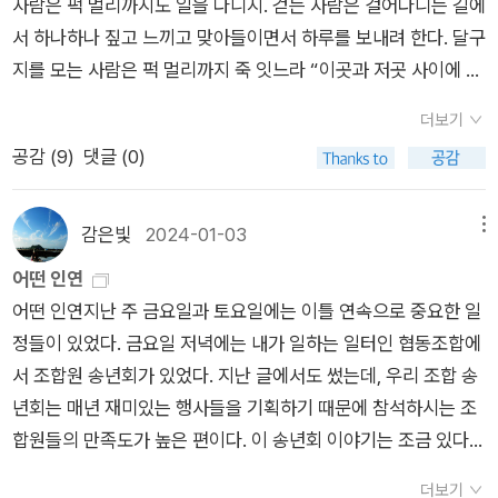
따라나서리라머물고 싶은 곳에 발과 함께 머물리라 마음먹어 본
사람은 퍽 멀리까지도 일을 다니지. 걷는 사람은 걸어다니는 길에
다발이 머리가 되고 머리가 발이 되어 생각해 본다머리가 발 같고
서 하나하나 짚고 느끼고 맞아들이면서 하루를 보내려 한다. 달구
발이 머리같이 살아갈 날을 생각해 본다 (105쪽, ‘발에게 베개를‘
지를 모는 사람은 퍽 멀리까지 죽 잇느라 “이곳과 저곳 사이에 있
중)봄소식꽃 그림 한 점 보냅니다나비는 그리지 않았습니다이 그
는 삶터”를 느끼거나 돌아볼 새가 없다. ‘사회(社會)’란 여러 뜻
더보기
림을 보고 계실 당신이 있으니까요벌써 향기를 맡고 계시는군요
인 일본말이다. 이 일본말을 쓰는 곳에 따라서 뜻과 쓰임새가 확
공감 (
9
)
댓글 (0)
한 폭의 그림입니다다만 그 봄날 함께할 수 없어서 서러울 따름입
다르다. 그러나 어느 곳에서 이 일본말을 쓰든 ‘둘레’나 ‘터전’이
니다 (112쪽, ‘봄소식‘)
나 ‘삶터’를 가리킨다. 때로는 ‘마을’을 가리킨다. ‘같이’나 ‘함
께’나 ‘나란히’를 가리키기도 하지만, ‘남’과 ‘나라’나 ‘바깥’을 가
감은빛
2024-01-03
메뉴
리키기도 한다. 때로는 ‘사람’이나 ‘살다’를 가리킨다. 그저 ‘곳’이
어떤 인연
나 ‘자리’를 가리킬 수도 있다. 우리는 어느 곳이 집이고 일터이
어떤 인연지난 주 금요일과 토요일에는 이틀 연속으로 중요한 일
고 마을일까? 우리는 집으로 삼는 곳 둘레를 어떻게 일구거나 가
정들이 있었다. 금요일 저녁에는 내가 일하는 일터인 협동조합에
꾸거나 돌볼까? 우리는 집으로 삼는 곳을 둘러싼 마을이 모인 큰
서 조합원 송년회가 있었다. 지난 글에서도 썼는데, 우리 조합 송
터인 나라를 어떻게 바라보거나 품거나 살필까? 일삯을 주는 곳
년회는 매년 재미있는 행사들을 기획하기 때문에 참석하시는 조
에 따라서 몸을 움직인다면, 삶이 아니라 심부름이 있을 테지. 일
합원들의 만족도가 높은 편이다. 이 송년회 이야기는 조금 있다가
터에서 시키거나 맡기는 대로 움직인다면, ‘나’도 ‘너’도 ‘우리’도
다시 이야기 해보자. 토요일 오후에는 우리 동네 작은 도서관의 1
없이, ‘벼슬’과 ‘높낮이’만 맴돈다. ‘나·너·우리’가 사라진 곳이라
더보기