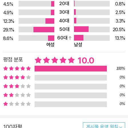
20대
0.8%
4.5%
연대의 마음을 잊지 않는다. 양안다 시인은 발문을 통해 “이것은
30대
2.5%
4.9%
바닥에 관한 이야기”라고 단언한다. 특히 「생명선에 서서」를 언
40대
3.3%
12.3%
급하며 “과거를 더듬어 가며 자신이 남긴 슬픔의 발자취를 추
50대
20.5%
29.1%
적”하고 있다고 말하며, “과거를 더듬는 이 자세야말로 죽음에
60대
13.1%
8.6%
가까워진 인간이 할 수 있는 유일한 성찰”이라 표현한다.
여성
남성
10.0
평점 분포
100%
0%
0%
0%
0%
100자평
게시물 운영 원칙