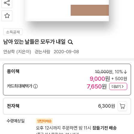
소득공제
남아 있는 날들은 모두가 내일
안상학
(지은이)
걷는사람
2020-09-08
종이책
10,000
원,
10%
9,000
원
+ 500원
7,650
원
카드최대혜택가
더보기
전자책
6,300
원
수령예상일
양탄자배송
오후 12시까지 주문하면 밤 11시
잠들기전 배송