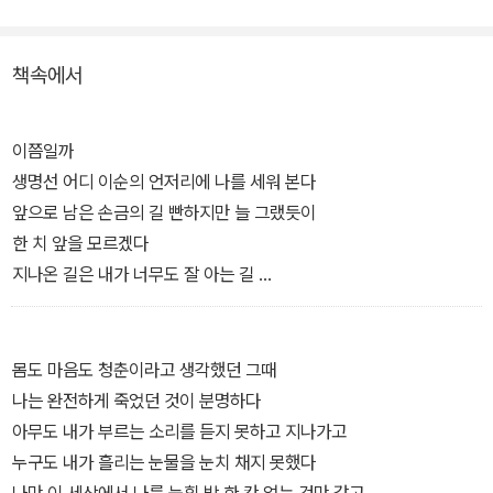
아가 본다”고 말하며 이순의 언저리에서 생을 관망한 「생명선에 서
서」, “갈 수만 있다면 단 몇 시간만이라도/그동안 써 왔던 시들을 하
책속에서
나하나 지워 가며/내 삶의 가장 먼 그 북녘 거처로 돌아가고 싶습니다
만”이라 말하며 다시 돌아가고 싶은 과거의 어느 순간을 그리워하는
「북녘 거처」가 특히 그렇다.
이쯤일까
생명선 어디 이순의 언저리에 나를 세워 본다
표제작인 「고비의 시간」에서는 “지나온 날들을 모두 어제라 부르는
앞으로 남은 손금의 길 빤하지만 늘 그랬듯이
곳”에서 “모든 지나간 날들과 아직 오지 않은 나날들을 어제와 내일
한 치 앞을 모르겠다
로 셈하며” 내밀한 과거에 대해 사유한다.
지나온 길은 내가 너무도 잘 아는 길
오늘은 더듬더듬 그 길을 되돌아가 본다 이쯤에서
딸내미가 환한 얼굴로 살아가고 있다 다행이다 지나간다
송장 같은 내가 독가獨家에 처박혀 있다 지나간다
몸도 마음도 청춘이라고 생각했던 그때
다 죽어 가던 내가 점점 살아나고 나는 지나간다
나는 완전하게 죽었던 것이 분명하다
온갖 말들의 화살을 맞고 피 흘리는 내가 있다 지나간다
아무도 내가 부르는 소리를 듣지 못하고 지나가고
딸내미에게 용서를 구하는 내가 있다 지나간다
누구도 내가 흘리는 눈물을 눈치 채지 못했다
나는 나로 살겠다고 다짐하던 몽골초원 자작나무 지나간다
나만 이 세상에서 나를 눕힐 방 한 칸 없는 것만 같고