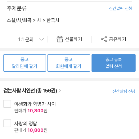
주제분류
신간알림 신청
소설/시/희곡
>
시
>
한국시
선물하기
공유하기
중고
중고
중고 등록
알라딘에 팔기
회원에게 팔기
알림 신청
걷는사람 시인선 (총 156권)
신간알림 신청
야생화와 혁명가 사이
판매가
10,800
원
사랑의 정답
판매가
10,800
원