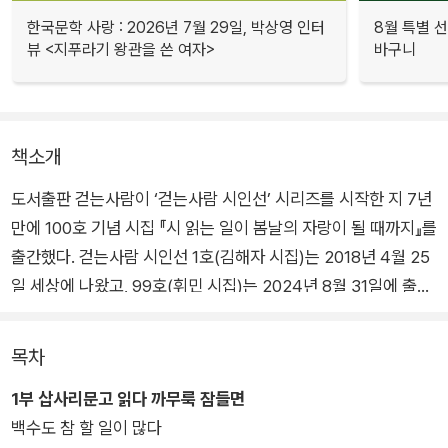
한국문학 사랑 : 2026년 7월 29일, 박상영 인터
8월 특별 선
뷰 <지푸라기 왕관을 쓴 여자>
바구니
책소개
도서출판 걷는사람이 ‘걷는사람 시인선’ 시리즈를 시작한 지 7년
만에 100호 기념 시집 『시 읽는 일이 봄날의 자랑이 될 때까지』를
출간했다. 걷는사람 시인선 1호(김해자 시집)는 2018년 4월 25
일 세상에 나왔고, 99호(휘민 시집)는 2024년 8월 31일에 출간
되어 지금껏 모두 98명의 시인이 참여했다.(정덕재 시인이 ‘걷는
사람 시인선’ 이름으로 두 권의 시집을 상재하여 99명이 아닌 98
목차
명이다.) 이번 시집은 시인선 1호에서 99호까지 함께해 온 시인
1부 삽사리문고 읽다 까무룩 잠들면
들의 시집에서 대표작 1편을 엄선해 실었다.
백수도 참 할 일이 많다