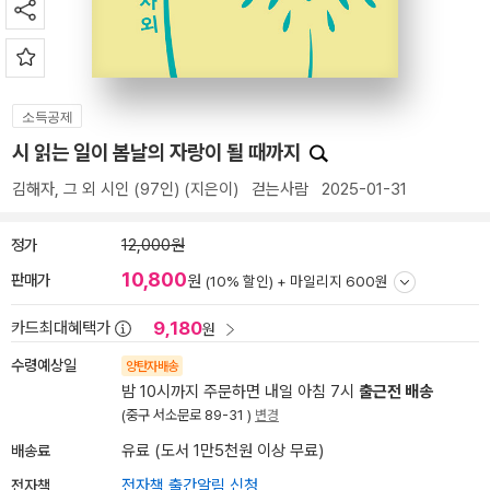
소득공제
시 읽는 일이 봄날의 자랑이 될 때까지
김해자
,
그 외 시인 (97인)
(지은이)
걷는사람
2025-01-31
정가
12,000원
10,800
판매가
원
(10% 할인) +
마일리지 600원
9,180
카드최대혜택가
원
수령예상일
양탄자배송
밤 10시까지 주문하면 내일 아침 7시
출근전 배송
(중구 서소문로 89-31 )
변경
배송료
유료 (도서 1만5천원 이상 무료)
전자책
전자책 출간알림 신청