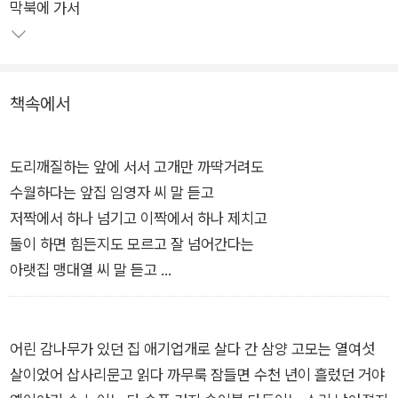
막북에 가서
시집은 1부 ‘삽사리문고 읽다 까무룩 잠들면’, 2부 ‘밤새 우는 아
기를 안은 창백하고 질긴 얼굴’, 3부 ‘왜 아직 거기에 있는 걸까 붉
은 노을은’, 4부 ‘한 발 나갔다가 두 발 물러서는 사랑’이라는 부제
로 구성되어 있다. 비교적 초창기에 나온 시집의 대표작으로 구성
책속에서
된 1부에서는 문명에 대한 통찰과 동시대성을 견지하고 있는 김
해자·현택훈·최치언·황형철·이진희 시인 등의 작품을 만날 수 있
다.
도리깨질하는 앞에 서서 고개만 까딱거려도
수월하다는 앞집 임영자 씨 말 듣고
2부에서는 각 지역에서 오랫동안 창작 활동을 이어 온 시인들의
저짝에서 하나 넘기고 이짝에서 하나 제치고
작품을 폭넓게 만나 볼 수 있다. 제주 홍경희 시인을 비롯해 광주/
둘이 하면 힘든지도 모르고 잘 넘어간다는
전남 김호균·이기영·백애송, 충북 김영미·신영순, 경남 손남숙, 대
아랫집 맹대열 씨 말 듣고
구/경북의 안상학·피재현·손진은·임수현, 대전/충남의 정덕재·이
쌀방아 보리방아 매기미질도
돈형 시인 등의 작품은 지역의 장소성 담긴 생생한 사투리, 구어
둘이서 셋이서 하면 재미나대서
(口語) 등을 통해 생태적 감수성을 밀도 있게 구현하고 있다. 3부
콩 튀듯 팥 튀듯 바쁜 양승분 씨 밭에 가서
어린 감나무가 있던 집 애기업개로 살다 간 삼양 고모는 열여섯
에서는 현대인이 발 담그고 살아가는 공간(자연/도심/지구)에 관
가만히 서 있다
살이었어 삽사리문고 읽다 까무룩 잠들면 수천 년이 흘렀던 거야
한 질문과 통찰이 깊이 있게 펼쳐지며, 4부에서는 몸과 마음의 통