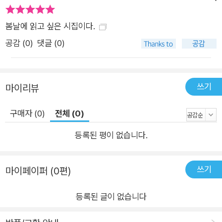
들면’, 2부 ‘밤새 우는 아기를 안은 창백하고 질긴 얼굴’, 3부 ‘왜
아직 거기에 있는 걸까 붉은 노을은’, 4부 ‘한 발 나갔다가 두 발
봄날에 읽고 싶은 시집이다.
물러서는 사랑’이라는 부제로 구성되어 있다. 비교적 초창기에 나
공감 (
0
)
댓글 (0)
온 시집의 대표작으로 구성된 1부에서는 문명에 대한 통찰과 동
시대성을 견지하고 있는 김해자·현택훈·최치언·황형철·이진희 시
인 등의 작품을 만날 수 있다. 2부에서는 각 지역에서 오랫동안
쓰기
마이리뷰
창작 활동을 이어 온 시인들의 작품을 폭넓게 만나 볼 수 있다. 제
주 홍경희 시인을 비롯해 광주/전남 김호균·이기영·백애송, 충북
구매자 (0)
전체 (0)
김영미·신영순, 경남 손남숙, 대구/경북의 안상학·피재현·손진은·
등록된 평이 없습니다.
임수현, 대전/충남의 정덕재·이돈형 시인 등의 작품은 지역의 장
소성 담긴 생생한 사투리, 구어(口語) 등을 통해 생태적 감수성
을 밀도 있게 구현하고 있다. 3부에서는 현대인이 발 담그고 살아
쓰기
마이페이퍼 (0편)
가는 공간(자연/도심/지구)에 관한 질문과 통찰이 깊이 있게 펼
등록된 글이 없습니다
쳐지며, 4부에서는 몸과 마음의 통증에 대한 인식, 일상 속 경이
로움과 위트를 포착하는 섬세한 시선이 돋보인다. “뒤집힌 양말