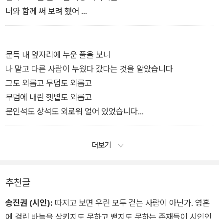
너와 함께 써 보려 했어
한 벌뿐인 드레스를 고목나무에 걸어 놓고
못 찾는 짐승으로 남으려 했어
백 년 동안 계속되는 게으른 신혼을
문득 내 옆자리에 누운 풀을 보니
너와 함께 맞으려 했어
나 말고 다른 사람이 누웠다 갔다는 것을 알았습니다
―김개미 「뱀이 되려 했어」 부분
그도 외롭고 무덤도 외롭고
무덤에 내린 햇볕도 외롭고
문인석도 상석도 외로워 얼어 있었습니다
햇볕과 무덤이 서로를 껴안고 잠들었겠지요
햇볕이 구멍을 열고 무덤을 꺼내 안았습니다
더보기
아무래도 오늘은 갈 곳이 없습니다
저 멀리 날아가는 검은 비닐봉지 안에 내 살림이 담겼습니다
추천글
―김점용 「햇볕의 구멍」 부분
송진권 (시인):
따지고 보면 우린 모두 걷는 사람이 아닌가. 영혼
에 걸린 바늘을 삼키지도 못하고 뱉지도 못하는 존재들이 시인인