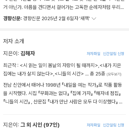
거 아닌가. 아픔을 견디면서 걸어가는 고독한 순례자처럼 우리는
간다. 지워져 가고 있는 발자국 위에 또 다른 발자국을 남기고 간
경향신문:
경향신문 2025년 2월 6일자 '새책'
다. 이 발자국도 언젠가는 지워지겠지만, 앞서간 발자국들이 끝나
는 지점에서 어쩔 수 없이 우왕좌왕하겠지만 숙명인 듯 묵묵히 또
신발 끈을 고쳐 매고 우리는 일어서야 한다. 우리는 견뎌야만 살
저자 소개
수 있는 것처럼 마치 이전부터 견딤을 학습했던 것처럼 그렁그렁
지은이:
김해자
저자파일
신간알림 신청
한 눈으로 울 것 같은 표정으로 견딘다. 입술을 악물고 우리는 간
최근작 :
<시 읽는 일이 봄날의 자랑이 될 때까지>
,
<내가 지은
다. 우리가 꾸는 꿈이 비록 상처가 있거나 피가 묻었더라도 우리
집에는 내가 살지 않는다>
,
<니들의 시간>
… 총 25종
는 걷고 또 걸을 것이다. 시류에 굴하지 않고 자신만의 세계를 견
(모두보기)
고히 해 가는 좋은 시인들과 시를 재발굴하여 독자들과 보다 가까
전남 신안에서 태어나 1998년 『내일을 여는 작가』로 작품 활동
이에서 소통하고자 함은 ‘걷는사람’의 모토다. 100호 기념 시집
을 시작했다. 시집 『무화과는 없다』 『집에 가자』 『해자네 점집』
을 내며 다시 한 번 이 말을 새기고 처음 비롯된 발원지의 물을 생
『니들의 시간』 , 산문집 『내가 만난 사람은 모두 다 이상했다』 등
각한다. 그 아무것도 아니었던 물줄기 하나가 마을을 만들고 길과
을 펴냈다. 만해문학상, 구상문학상, 육사시문학상, 백석문학상을
사람 사는 마을을 만들고 도시를 만들었듯 처음의 마음을 세워 나
수상했다.
가서 도랑과 실개천과 시냇물을 품고 흘러 한국시의 도저하고 장
지은이:
그 외 시인 (97인)
저자파일
신간알림 신청