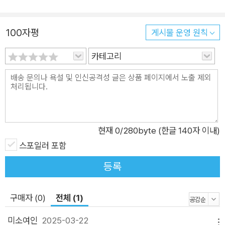
미소(『가장 희미해진 사람』) 등을 발굴해내며 독자들에게 꾸준한
호응을 받았다. 1호부터 99호까지 나온 시집의 표지 디자인도 이
100자평
목을 끌었다. 기존 시집들과 다르게 기하학적 패턴을 적용한 모던
게시물 운영 원칙
하고도 신선한 감각의 표지를 선보이며 ‘시’라는 장르적 상상력과
카테고리
감수성을 한층 더 부여한 것. 처음에는 다소 이질적이라는 반응을
보인 경우도 있었지만 ‘과감하다’ ‘파격적이다’라는 반응이 연이
어 들려왔고 저자의 특성, 화자의 어조와 시의 분위기를 색과 조
형으로 표현한 데에 많은 이들이 공감했다. 국내 출판사들의 시인
선 중 여성 시인이 ‘1번’ 자리를 차지한 경우는 이제까지 없었다.
현재
0
/280byte (한글 140자 이내)
출판사 걷는사람은 최근 시인선 시리즈를 선보이면서 김해자 시
스포일러 포함
인(57)의 네 번째 시집 『해자네 점집』을 첫 시집으로 내놨다. 걷
는사람은 시인선을 내놓으며 “자신만의 세계를 견고히 해 가는
등록
좋은 시인들과 시를 발굴하고 그로써 오늘날 우리 문학장이 간과
하고 있는 가치를 일깨우는 것은 물론, 다양한 채널을 통해 독자
구매자 (0)
전체 (1)
들과 가까이에서 소통하고자 한다”고 취지를 밝혔다. −《경향신
미소여인
2025-03-22
문》 2018년 5월 17일자 시집은 1부 ‘삽사리문고 읽다 까무룩 잠
메뉴