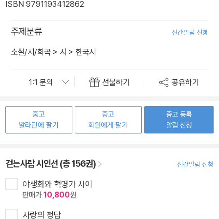
ISBN 9791193412862
주제분류
신간알림 신청
소설/시/희곡
>
시
>
한국시
선물하기
공유하기
중고
중고
중고 등록
알라딘에 팔기
회원에게 팔기
알림 신청
걷는사람 시인선 (총 156권)
신간알림 신청
야생화와 혁명가 사이
판매가
10,800
원
사랑의 정답