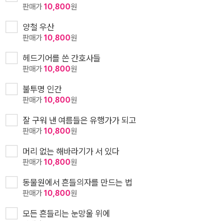
판매가
10,800
원
양철 우산
판매가
10,800
원
헤드기어를 쓴 간호사들
판매가
10,800
원
불투명 인간
판매가
10,800
원
잘 구워 낸 여름들은 유행가가 되고
판매가
10,800
원
머리 없는 해바라기가 서 있다
판매가
10,800
원
동물원에서 흔들의자를 만드는 법
판매가
10,800
원
모든 흔들리는 눈망울 위에