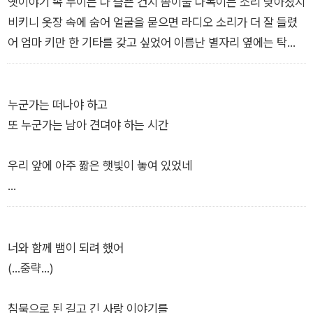
콩 터는 옆에 앉아 껍데기 골라냈다
옛이야기 속 누이는 다 슬픈 건지 솜이불 다독이는 소리 낮아졌지
증에 대한 인식, 일상 속 경이로움과 위트를 포착하는 섬세한 시
사방팔방 날아다니는 콩알을 줍기도 했다
비키니 옷장 속에 숨어 얼굴을 묻으면 라디오 소리가 더 잘 들렸
선이 돋보인다.
심지도 않은 땅콩 한 소쿠리 얻었다
어 엄마 키만 한 기타를 갖고 싶었어 이름난 별자리 옆에는 탁아
백수도 참 할 일이 많다
소가 성행이었고,
―김해자 「백수도 참 할 일이 많다」 전문
―현택훈 「지구에서 십 년 살아 보니」 부분
누군가는 떠나야 하고
또 누군가는 남아 견뎌야 하는 시간
우리 앞에 아주 짧은 햇빛이 놓여 있었네
바닥에 흩어진 빛들을 긁어모아
당신의 빈 주머니에 넣어 주면서
너와 함께 뱀이 되려 했어
이미 어둠이 스며든 말은 꺼내지 않았네
(…중략…)
―길상호 「저물녘」 부분
침묵으로 된 길고 긴 사랑 이야기를