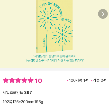
10
100자평 1편
리뷰 0편
세일즈포인트
397
192쪽
125*200mm
195g