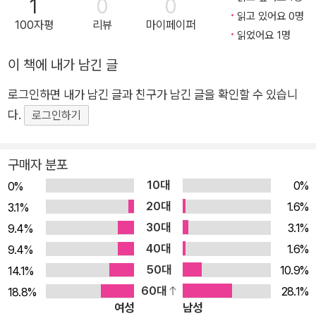
1
0
0
『시 읽는 일이 봄날의 자랑이 될 때까지』를 출간했다. 걷는사람
읽고 있어요 0명
100자평
리뷰
마이페이퍼
시인선 1호(김해자 시집)는 2018년 4월 25일 세상에 나왔고, 9
읽었어요 1명
9호(휘민 시집)는 2024년 8월 31일에 출간되어 지금껏 모두 9
이 책에 내가 남긴 글
8명의 시인이 참여했다.(정덕재 시인이 ‘걷는사람 시인선’ 이름
로그인하면 내가 남긴 글과 친구가 남긴 글을 확인할 수 있습니
으로 두 권의 시집을 상재하여 99명이 아닌 98명이다.) 이번 시
다.
집은 시인선 1호에서 99호까지 함께해 온 시인들의 시집에서 대
로그인하기
표작 1편을 엄선해 실었다. 걷는사람 시인선은 “세상의 부조리에
항거하는 리얼리즘 시의 영토를 굳건히 지켜 왔다”는 평을 받는
구매자 분포
김해자 시인의 『해자네 점집』을 필두로 송진권(『거기 그런 사람
10대
0%
0%
이 살았다고』), 안상학(『남아 있는 날들은 모두가 내일』), 박남준
20대
1.6%
3.1%
(『어린 왕자로부터 새드 무비』), 김명기(『돌아갈 곳 없는 사람처
30대
3.1%
9.4%
럼 서 있었다』) 등 중견 시인을 재조명했을 뿐 아니라 개성 있는
40대
1.6%
9.4%
젊은 시인 김은지(『고구마와 고마워는 두 글자나 같네』), 이소연
50대
10.9%
14.1%
(『나는 천천히 죽어갈 소녀가 필요하다』), 오성인(『이 차는 어디
60대
28.1%
18.8%
로 갑니까』), 원보람(『라이터 불에 서로의 영혼을 그을리며』), 김
여성
남성