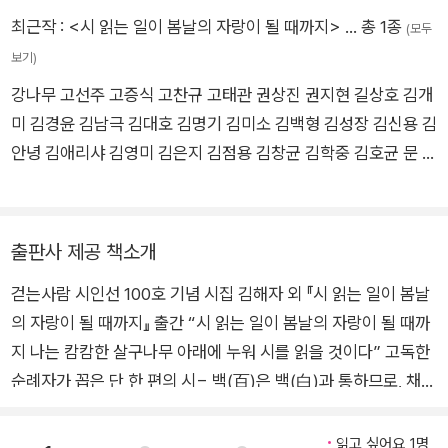
대한 큰 강물로 흘러 바다에 닿으리라 믿는다.―송진권 시인 발
최근작 :
<시 읽는 일이 봄날의 자랑이 될 때까지>
… 총 1종
(모두
문 「걷는사람과 걷는 사람들」 부분
보기)
강나무 고선주 고증식 고찬규 고태관 권상진 권지현 길상호 김개
미 김경윤 김남극 김대호 김명기 김미소 김백형 김성장 김신용 김
안녕 김애리샤 김영미 김은지 김점용 김창균 김학중 김호균 문 신
박남준 박남희 박래빗 박서영 박소영 박주하 박진이 박형권 배교
윤 백애송 서 하 손남숙 손병걸 손 음 손진은 송주성 송 진 송진권
신영순 신준영 안상학 안성덕 안지은 오광석 오선덕 오성인 원보
출판사 제공 책소개
람 유용주 윤석정 윤 선 이경교 이기영 이돈형 이명선 이병철 이
걷는사람 시인선 100호 기념 시집 김해자 외 『시 읽는 일이 봄날
소연 이영옥 이영종 이용임 이장근 이정섭 이종수 이주송 이지호
의 자랑이 될 때까지』 출간 “시 읽는 일이 봄날의 자랑이 될 때까
이진희 이호석 임곤택 임수현 장시우 전윤호 정덕재 정동철 정수
지 나는 캄캄한 살구나무 아래에 누워 시를 읽을 것이다” 고독한
자 정용기 정이경 정정화 조명희 최명진 최치언 편무석 피재현 하
순례자가 꼽은 단 한 편의 시− 백(百)은 백(白)과 통하므로, 채워
기정 하상만 한경숙 함기석 현택훈 홍경희 홍관희 황형철 휘 민
지지 못할 단 한 획의 무언가를 찾아서 도서출판 걷는사람이 ‘걷
희 음
는사람 시인선’ 시리즈를 시작한 지 7년 만에 100호 기념 시집
읽고 싶어요 1명