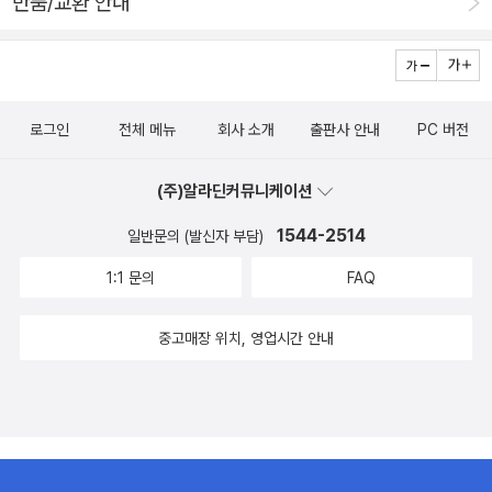
반품/교환 안내
처럼 다시 뒤집을 혁명이 있는가, 나는, 시를 쓰면서, 귀와 눈과
코와 입술이 뚜렷한 입체적 사랑과 구체적 결말을 예견하는가, 이
모든 눈송이를 뭉쳐 질문처럼 던질 수 있는가, 나는”(하기정, 「뒤
로 나아가는」)이라는 구절처럼 아흔여덟 명의 시인은 저마다의
로그인
전체 메뉴
회사 소개
출판사 안내
PC 버전
자리에서 순진무구한 꿈과 혁명을 담금질했고, 그 도저하고 성실
한 걸음이 『시 읽는 일이 봄날의 자랑이 될 때까지』라는 한 권의
(주)알라딘커뮤니케이션
시집으로, 살구꽃 터지는 봄날처럼 지금 우리 앞에 당도했다.
1544-2514
일반문의 (발신자 부담)
1:1 문의
FAQ
중고매장 위치, 영업시간 안내