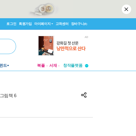
로그인
회원가입
마이페이지
고객센터
장바구니
(0)
투비컨티뉴드
펀드
북플
서재
창작플랫폼
투비컨티뉴드
그림책 6