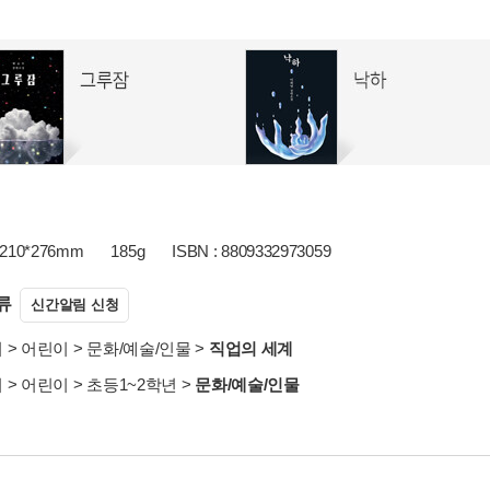
210*276mm
185g
ISBN : 8809332973059
류
신간알림 신청
서
>
어린이
>
문화/예술/인물
>
직업의 세계
서
>
어린이
>
초등1~2학년
>
문화/예술/인물