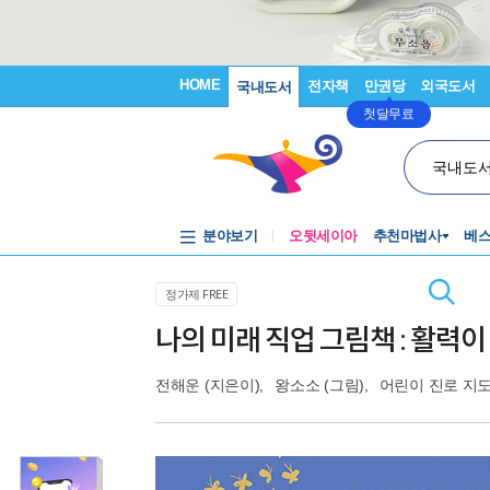
HOME
전자책
만권당
외국도서
국내도서
첫달무료
국내도
분야보기
오뒷세이아
추천마법사
베
정가제 FREE
나의 미래 직업 그림책 : 활력이
전해운
(지은이),
왕소소
(그림),
어린이 진로 지