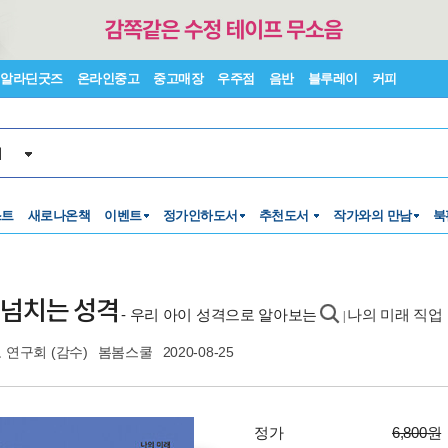
알라딘굿즈
온라인중고
중고매장
우주점
음반
블루레이
커피
서
스트
새로나온책
이벤트
정가인하도서
추천도서
작가와의 만남
북
 넘치는 성격
- 우리 아이 성격으로 알아보는
나의 미래 직업 
|
도 연구회
(감수)
봄봄스쿨
2020-08-25
정가
6,800원