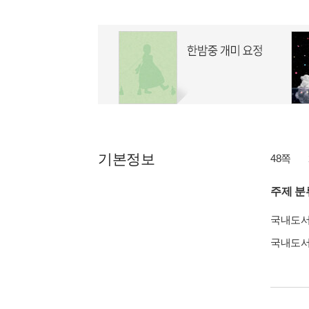
기본정보
48쪽
주제 분
국내도
국내도