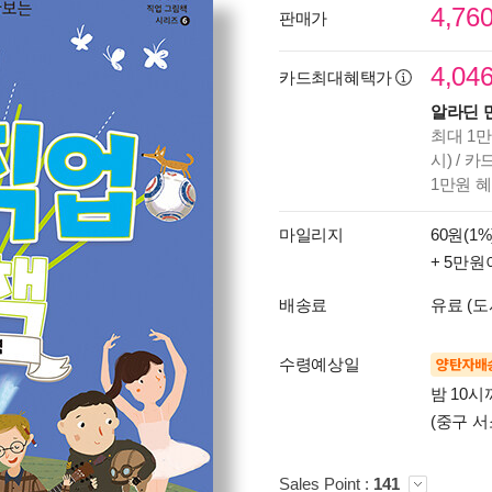
4,76
판매가
4,04
카드최대혜택가
알라딘 
최대 1만
시) / 
1만원 
마일리지
60원(1%
+ 5만원
배송료
유료 (도
수령예상일
양탄자배
밤 10
(중구 서
Sales Point :
141