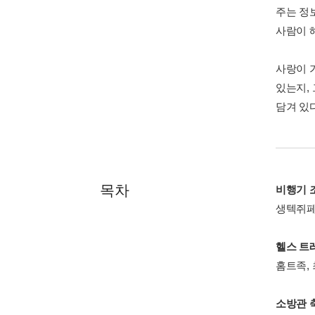
주는 정
사람이 
사랑이 
있는지,
담겨 있다
목차
비행기 
생텍쥐페
헬스 트
홈트족,
소방관