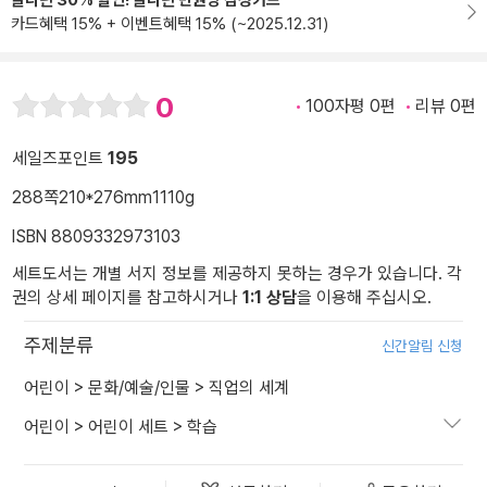
알라딘 30% 할인! 알라딘 만권당 삼성카드
카드혜택 15% + 이벤트혜택 15% (~2025.12.31)
0
100자평 0편
리뷰 0편
세일즈포인트
195
288쪽
210*276mm
1110g
ISBN 8809332973103
세트도서는 개별 서지 정보를 제공하지 못하는 경우가 있습니다. 각
권의 상세 페이지를 참고하시거나
1:1 상담
을 이용해 주십시오.
주제분류
신간알림 신청
어린이
>
문화/예술/인물
>
직업의 세계
어린이
>
어린이 세트
>
학습