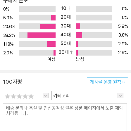
구매자 분포
엇이 될까?’를 생각해 보며 미래를 향한 꿈을 키워 갑니다. [나의 미
10대
0%
0%
래 직업 그림책] 시리즈는 우리가 직업의 세계를 향해하는 데 있어 네
20대
0%
5.9%
비게이션이 되며 36개의 여러가지 직업 세계를 아이의 성격별로 이
30대
5.9%
20.6%
해하는 데 꼭 필요한 정보들만 모아서 재미있는 그림과 함께 알기 쉽
40대
8.8%
38.2%
게 설명한 책이예요. 내가 가진 성격에 따라 흥미롭게 느끼는 직업은
50대
2.9%
11.8%
무엇인지, 내가 꿈꾸는 직업을 갖기 위해서는 무엇을 준비해야 하는
60대
2.9%
2.9%
지, 어떤 사람이 해당 분야에 유명한 사람인지 직업에 대한 많은 고민
여성
남성
을 [나의 미래 직업 그림책]과 함께 풀어가길 바랄게요. 여러분이 미
래에 이루고 싶은 꿈이 있다면, [나의 미래 직업 그림책]을 지금 펼쳐
보세요. 책과 함께 여러분의 미래도 활짝 펼쳐질 거예요. 사랑이 가득
100자평
게시물 운영 원칙
한 성격 사랑이 가득한 친구들에게 어울리는 여섯 가지 직업이 있어
요. 각 직업이 하는 일은 무엇인지, 그 분야의 훌륭한 사람은 누가 있
카테고리
는지, 그 직업을 갖기 위해서는 어떤 것들이 필요한지 등 직업에 관한
여러 정보들이 어린이의 눈높이에 맞게 쉽고 재미있게 담겨 있습니
다. 병원에서 의사를 도와 환자들을 돌보고 치료해요. 새로운 이야기
를 글과 그림으로 표현해 그림책을 만들어요. 우리 주변의 힘들고 어