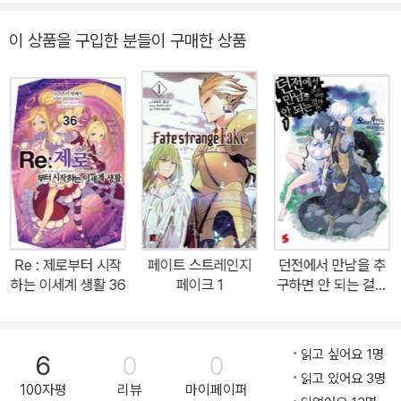
따르는 탑의 수호자.마침내 밝혀지는 현자의 이름. 한편, 대도서관 플
레이아데스의 『시련』은 ‘가장 뛰어난 기사’ 율리우스의 마음에 더욱
이 상품을 구입한 분들이 구매한 상품
더 깊은 상처를 남기는데…….대인기 인터넷 소설, 허식과 영광의 제2
2막.부서지는 것은 기사의 긍지인가, 우정과 사랑인가.「리제로」 애니
메이션 제2기 2020년 7월부터 스타트!제4장 두 번째 권. 무대는 세
상 끝에 닿은 사막에 떡하니 자리를 잡은 ‘현자의 탑’!죽음이 도사린
아그리아스 사구를 넘어선 일행을 맞이한 것은 감시탑의 수호자 ‘샤
울라’.오직 ‘현자의 시련’을 뛰어넘은 자만이 ‘대도서관’ 플레이아데스
의 감춰진 지혜를 얻을 수 있다고 하는데…….2020년 7월부터 애니
메이션 2기 방영! 인기 소설의 본편 제6장!
Re : 제로부터 시작
페이트 스트레인지
던전에서 만남을 추
하는 이세계 생활 36
페이크 1
구하면 안 되는 걸까
1
읽고 싶어요 1명
6
0
0
읽고 있어요 3명
100자평
리뷰
마이페이퍼