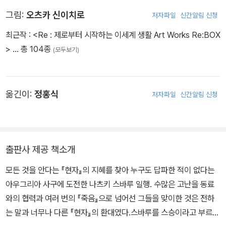
그림:
오츠카 신이치로
저자파일
신간알림 신청
최근작 :
<Re : 제로부터 시작하는 이세계 생활 Art Works Re:BOX
>
… 총 104종
(모두보기)
옮긴이:
정홍식
저자파일
신간알림 신청
출판사 제공 책소개
모든 것을 안다는 『현자』의 지혜를 찾아 누구도 답파한 적이 없다는
아우그리아 사구에 도전한 나츠키 스바루 일행. 수많은 고난을 동료
와의 협력과 여러 번의 『죽음』으로 넘어선 그들을 맞이한 것은 전하
는 말과 너무나 다른 『현자』의 환대였다.스바루를 스승이라고 부르며