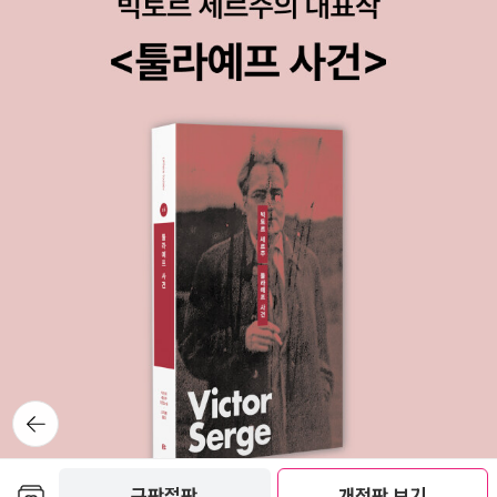
뒤로가
기
보관함담기
구판절판
개정판 보기