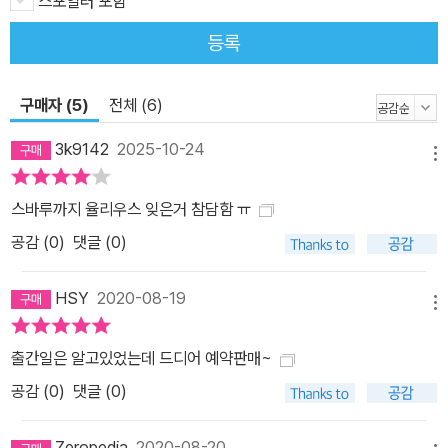
스포일러 포함
등록
구매자 (5)
전체 (6)
3k9142
2025-10-24
메뉴
스바루까지 율리우스 잊은거 참담함 ㅠ
공감 (
0
)
댓글 (0)
HSY
2020-08-19
메뉴
출간일은 알고있었는데 드디어 예약판매~
공감 (
0
)
댓글 (0)
Zeropedia
2020-08-20