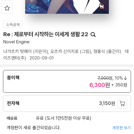
소득공제
Re : 제로부터 시작하는 이세계 생활 22
Novel Engine
나가츠키 탓페이
(지은이),
오츠카 신이치로
(그림),
정홍식
(옮긴이)
데
이즈엔터(주)
2020-09-01
종이책
7,000
원,
10%
6,300
원
+ 350원
전자책
3,150
원
배송료
유료 (도서 1만5천원 이상 무료)
개정판이 새로 출간되었습니다.
개정판 보기