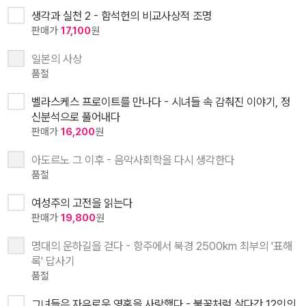
생각과 실천 2 - 함석헌의 비교사상적 조명
판매가
17,100
원
일본의 사상
품절
벨라스케스 프로이트를 만나다 - 시녀들 속 감춰진 이야기, 정
신분석으로 풀어내다
판매가
16,200
원
아도르노 그 이후 - 음악사회학을 다시 생각한다
품절
여성주의 고전을 읽는다
판매가
19,800
원
명대의 운하길을 걷다 - 항주에서 북경 2500km 최부의 '표해
록' 답사기
품절
그녀들은 자유로운 영혼을 사랑했다 - 불꽃처럼 살다간 12인의