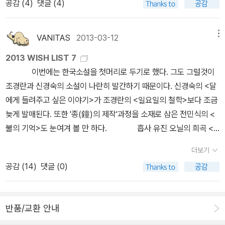
공감 (
4
)
댓글 (4)
었다고 해야 하나. 마음이 심란할 때는 역시나 책장 술술 넘어가는 책
성은 완벽하게 보존되지 않는다. 대칭성은 원리적으로 모든 곳에 있
사적 영역이 타인에 의해 침범을 당하는 경우가 발생한다. 폭행이나
이 좋아요 라는 신념 하에 책장에 그득 꽂힌 두껍고, 의미있고, 내용있
을 수 있지만, 실제로 어디에나 있을 수는 없다. 대칭성은 반드시 깨질
성추행 따위가 좋은 예이다. 성추행은 타인의 허락 없이 그 사람이 가
는 책들은 휘리릭 지나가버리고 물리적으로 혹은 내용적으로 가벼운
수밖에 없다. 다만 세계를 기술하는 물리 법칙 속에 잠재되어 있을 뿐
VANITAS
2013-03-12
메뉴
지고 있는 영토를 침범하는 행위'이다. 윤창중이 허락없이 인턴 여직
책들을 찾은 지가..어언... (흠... 이쯤에서 정량적인 숫자는 말하지 않
이다. _ 리사 랜들, <숨겨진 우주> , p259/623 그렇지만, 바로 다음
원 엉덩이를 만지려고 한 행위는 그 인턴 여직원이 가지고 있는 고유
2013 WISH LIST 7
으련다... 갑자기 작아지는 비연) 그제 이언 매큐언의 <토요일>을 다
에서 랜들은 이론과는 달리 실제 세계에서 대칭성은 깨어질 수밖에
한 공간인 영토권을 허락없이 무단으로 침입했기에 범죄가 된다. 폭
이번에는 한국소설을 첫머리로 두기로 했다. 그도 그럴것이
읽어내면서 아 이젠 좀 진지한 책을 읽어야 겠다. 아니 적어도 머리를
없음을 말한다. 확률적으로 이길 확률이 50%라는 사실이 우리에게
행도 타인의 영토권을 침범해서 폭력을 가하는 행위'다. 만약에 허락
조경란과 신경숙의 소설이 나란히 발간하기 때문이다. 신경숙의 <달
쓰는 책을 읽어야겠다 라는 생각이 불쑥. 아마 이언 매큐언의 소설이
실제 확률 50%를 보장해줄 수 없듯이. <해리 포터와 비밀의 방>에
없이 타인의 영토를 침범할 경우 법은 그에 따른 벌을 가하게 된다. 하
에게 들려주고 싶은 이야기>가 조경란의 <일요일의 철학>보다 조금
그닥 녹록한 내용은 아니었기 때문인지도 모른다. 소설이 다 재미있
서 톰 리들과 해리 포터의 깨어진 대칭성은 선택(Choice)에서 나온
지만 법률을 공부한 사람도 법이 보이지 않는 영토권'을 보호하고 있
늦게 발매된다. 또한 '종(鐘)의 제작'과정을 소재로 삼은 전민식의 <
고 다 가볍다고 생각하면 오산이지. 간혹은 철학책보다 내 머릿속을
다. 출생(Birth)와 죽음(Death) 사이에 위치한 것이 선택인 것을 생
다는 사실을 잘 모른다. 도둑이 남의 집 담을 넘으면 주거 침입죄가 성
불의 기억>도 눈여겨 볼 만 하다. 흡사 유진 오닐의 희곡 <
더 뒤죽박죽으로 만들어놓을 때도 있다는 거지. 이언 매큐언의 소설
각하면, 선택은 우리 인생(Life)에서 무한의 자유도(freedom of de
립된다는 사실은 모두 다 알고 있지만 타인의 영토권을 침해하는 행
느릅나무 아래 욕망>을 떠올리게 하는 <느릅나무 아래 숨긴 천국>이
이 딱히 그렇다는 건 아니지만, 긴 호흡의 글을 읽으면서 그래 이제 돌
gree)로 가지게 하는 결정적인 변수인지도 모르겠다. <해리 포터와
더보기
위에 대해서는 심각하게 생각하지 않는 경향이 있다. 그것에 대해 항
란 소설도 나왔다. 이응준이 1996년 냈던 소설이 판을 달리 해 나온
아갈 때가 되었어.. 진지한 무거운 독서의 세계로. 그래서 골랐다는
비밀의 방>에서 하나를 취한다면, 이 부분을 갖고 싶다. 다른 부분은
공감 (
14
)
댓글 (0)
의를 하면 ' 프랜들리적 스킨십 ' 이라는 변명을 하고는 한다. 문제는
것. <옥수동 타이거스>도 이주에 나온 소설 중 괜찮은 작품에 속하는
게 아래의 책. 엄청나게도 어려운 책을 골랐구려 라고 비웃는다면...
독서를 하는 이들의 몫으로 남겨두도럭 하자. '기숙사 배정 모자는 너
친하게 지낼 생각이 전혀 없는 놈이 친한 척을 한다는 데 있다. 어, 이
데 요즘 청년들의 고민을 다루고 있다는 점에서 재미있을 것 같다. 하
비웃으세요. 어쨌거나 이 정도로 돌아온 게 어디냐구요. 이전부터 에
를 그리핀도르에 넣었다. 이유는 너도 알고 있어. 생각해 보려무나.' '
가 없지만 그게 현실이다. ' 친하니깐 팔짱도 끼고, 손도 잡고, 어깨동
창수의 장편 <1987>은 해당시기에 있었던 정치적 사건을 소재로 삼
드워드 홀의 이 문화인류학 시리즈는 읽고 싶었다구요. 그 1편, 침묵
모자가 저를 그리핀도르에 넣은 건 단지.......' 해리가 자포자기한 목소
반품/교환 안내
무도 하는 거 아니것어, 이 친구야 ? ' 이처럼 타인의 영토권을 대수롭
아 풀어낸 이야기다. 시집도 몇권 골라봤는데 이효재가 지은
의 언어. 말하자면 말만 말이냐 동작도 말이고 분위기도 말이고.. 그러
리로 말했다. '제가 슬리데린에 넣지 말아 달라고 부탁했기 때문인데
지 않게 생각하는 사람들은 그 심각성을 잘 모를 뿐더러 알려고도 하