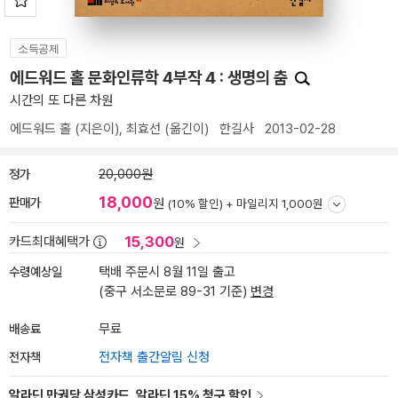
소득공제
에드워드 홀 문화인류학 4부작 4 : 생명의 춤
시간의 또 다른 차원
에드워드 홀
(지은이),
최효선
(옮긴이)
한길사
2013-02-28
정가
20,000원
18,000
판매가
원
(10% 할인) +
마일리지 1,000원
15,300
카드최대혜택가
원
수령예상일
택배 주문시 8월 11일 출고
(중구 서소문로 89-31 기준)
변경
배송료
무료
전자책
전자책 출간알림 신청
알라딘 만권당 삼성카드, 알라딘 15% 청구 할인