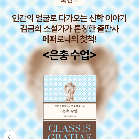
즈로 미하일 레르몬토프의 <리곱스카야 공작부인>이 나왔다. 완역여
보인다. 이로써 우리는 여분 차원이 결과적으로 우주론에서 발견되는
부자는 강남에 모여 살지만 재벌은 성북동에 모여 산다. 그들은 넓은
부는 실물을 봐야 알듯하다. 까치에서 이매뉴얼 쉬의 <근-
수수께끼 같은 성질들을 해결해줄지도 모른다는 믿음을 갖게 된다. _
정원과 높은 담으로 둘러쌓인 집에 산다. 반면 가난한 사람은 쪽방에
현대 중국사>가 나왔다. 지난번 출간된 <러시아의 역사>와 구성이
리사 랜들, <숨겨진 우주> , p536/623 고정 형태의 공간은 개인과
서 산다. < 쪽방 > 이란 방을 쪼갠 주거 형태를 말하는 것이니 1/2
비슷한데 보나마나 빽빽한 텍스트로 겁을 집어먹게 할 책이 틀림없
집단의 활동을 조직하는 기본적인 방식 중 하나로서 인간이 지구상에
방'이다. 태어나면서 생래적으로 주어지는 권리인 영토권의 너비와
다. 그래도 언제나 까치의 책은 내용이 알차서 좋다. <샹그릴라의 포
서 움직일 때 행동을 지배하는 물질적인 현상뿐만 아니라 감추어지고
주거 영토권인 쪽방 크기'가 비슷하다는 것은 권력을 얻지 못했다는
로들>은 티베트의 낭만적 신화화를 비판하는 책이다. 이런것들은 티
내면화된 구도를 포함한다. 건물은 고정 형태를 표현하는 하나의 패
것을 나타낸다. 권력자는 자신의 영토권을 확장하는 자이다. 이처
베트 지역에 대한 객관성을 담보하기 어렵게 하며 정확한 정보를 제
턴이지만 또한 특징적인 방식으로 구분되기도 한다. 마을, 도읍, 도시
럼 사람들은 안전한 영토권을 갖기 위해 돈을 주고 공간'을 산다. 여
공해 줄 수 없다. 지난 번 출간된 <신장의 역사>와 함께 봐도 재밌을
의 배치, 그리고 사이사이의 시골 풍경도 우연히 이루어진 것이 아니
기서 끝이 아니다. 커피숍에서 커피를 마시기 위해 지불하는 비용은
책이다. <그랜드 투어>는 내용만 보면 외국학자가 쓴 글 같
라 시대와 문화에 따라 변화하는 계획을 따른 것이다. _ 에드워드 홀,
사실 커피를 구매한 비용과 함께 한두 시간 공간을 빌린 대가에 대한
은데 실제로는 한국의 학자가 쓴 책이다. 근대 초 유럽 청년들의 유학
<숨겨진 차원> , p164 우리가 공간을 만들고, 공간이 우리를 만든
대여비'도 포함된다. 어쩌면 배보다 배꼽이 커서 공간 대여료가 메인
기를 연구한 책인데 주로 그들은 프랑스나 이탈리아로 여행을 떠나며
다는 말에서 '공간이 의식을 지배한다'면서 쓸데없는 일만 벌이는 '누
이고 커피는 스끼다시인지도 모른다. 그렇다면 자신이 가지고 있는
많은 것을 배웠다. 괴테의 <이탈리아 기행>과 낭만주의의 여러작품
군가'가 생각나기도 하지만, 미나리마 판 <해리 포터> 시리즈는 우리
원초적 공간을 파는 사람도 있을까 ? 공간을 사는 사람도 있으니 자
만 보더라도 많은 유럽인들이 이탈리아를 동경했음을 알 수 있다. 뭐,
의 추상과 작가의 세계를 보다 긴밀하게 연결시키며 작품 몰입도를
신이 가지고 있는 공간을 파는 사람도 있지 않을까 ? 당연하다. 유훙
이건 그 시기가 조금 뒤로 밀려난 이후의 이야기긴 하지만 말이다. <
높여준다. 2차원 면에 표현된 텍스트의 내용을 3차원의 시공간에 표
업소나 성매매 종사자들이 그들이다. 그들은 몸을 파는 게 아니라 자
반혁명>은 혁명에 대한 반동으로서의 행동인 반혁명에 대해 연구한
현한 예쁜 책. 미나리마판이 갖는 매력은 이렇게 정리될 수 있을 듯하
신이 가지고 있는 영토권'을 손님에게 잠시 양도한다. 성매매 종사자
기념비적인 저서다. 여지껏 혁명에 대한 책은 많이 봤지만 반혁명에
뒤로가
다. 고정 형태의 공간에서 중요한 점은 대부분의 행동이 형성되는 틀
들은 그 대가로 화대를 받는 것이다. 그것은 일종의 영토권 대여비'이
기