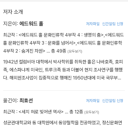
저자 소개
지은이:
에드워드 홀
저자파일
신간알림 신청
최근작 :
<에드워드 홀 문화인류학 4부작 4 : 생명의 춤>
,
<에드워드
홀 문화인류학 4부작 3 : 문화를 넘어서>
,
<에드워드 홀 문화인류학
4부작 2 : 숨겨진 차원>
… 총 49종
(모두보기)
1942년 컬럼비아 대학에서 박사학위를 취득한 홀은 나바호족, 호피
족, 에스파냐계 미국인, 트루크족 등과 더불어 현지 조사연구를 행했
다. 해외원조사업이 집중적으로 행해진 1950년대에 미국 국무부의
의뢰로 '해외파견요원 훈련사업'에서 수년간 책임자를 맡았다. 1959
~63년까지는 '워싱턴 정신의 학교'에서 커뮤니케이션 연구 프로젝트
옮긴이:
최효선
저자파일
신간알림 신청
를 지도했다. 덴버 대학 인류학과 주임교수, 베닝턴 칼리지 교수, 하버
드 비즈니스 스쿨 교수, 일리노이 공과대학 프록세믹스 리서치 센터
최근작 :
<세치 혀로 빚어낸 역사>
… 총 12종
(모두보기)
소장, 노스웨스턴 대학 교수를 지냈다. 또한 '미국인류학협회와 '응용
성균관대학교와 동 대학원에서 동양철학을 전공하였고, 정신문화연
인류학회'의 특별회원이며 '국립과학아카데미 건축연구자문위원