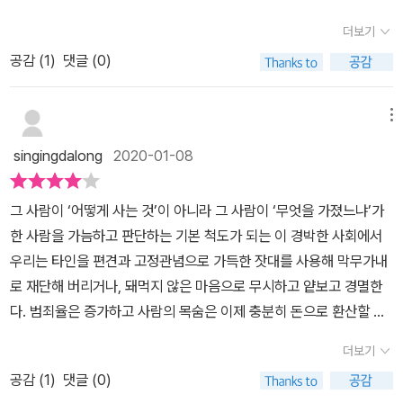
편견에 사로잡히곤 한다. 에드워드 홀의 <생명의 춤>은 그 편견을 깨
더보기
는 책이라고 할 수 있다. '시간'은 많은 학자들이 고민해 온 주제이며,
공감 (
1
)
댓글 (0)
아직도 풀리지 않은 철학적 수수께끼 중 하나이다. 그런 '시간'에 대해
서 글을 쓰다보면 글이 사변적이 되기 쉽고, 어려운 철학적 개념들의
난립으로 인해, 철학에 익숙치 않은 독자들은 쉽게 가까이 할 수 없는
메뉴
책이 되기 쉽다. 하지만 홀의 이 책은 철학에 익숙치 않은 독자들도 쉽
singingdalong
2020-01-08
게 이해할 수 있도록 평이한 문장으로 쓰여져 있다. 무엇보다 이 책의
뛰어난 점은 학자들이 범하기 쉬운 이분법의 우를 피하기 위해 노력
그 사람이 ‘어떻게 사는 것’이 아니라 그 사람이 ‘무엇을 가졌느냐’가
하고 있다는 점이다. 홀은 '미국인은 모노크로닉하고 일본인은 폴리
한 사람을 가늠하고 판단하는 기본 척도가 되는 이 경박한 사회에서
크로닉하다'고 말하면서도 미국인에게도 폴리크로닉한 면이 있음을
우리는 타인을 편견과 고정관념으로 가득한 잣대를 사용해 막무가내
언급하는 것을 잊지 않고 있다. 편의상 이분법적으로 분류하고 있지
로 재단해 버리거나, 돼먹지 않은 마음으로 무시하고 얕보고 경멸한
만 '시간'에 대한 문화가 단순히 이분법적으로 분류할 수 없다는 점을
다. 범죄율은 증가하고 사람의 목숨은 이제 충분히 돈으로 환산할 수
잊지 않은 것이다. 그는 독자들에게 단정적으로 자신의 견해를 이야
있을 정도로 가치가 땅에 떨어졌다. 무엇이 이 사회를 이토록 비참하
기 하지 않고 다양한 사례 제시와 비교를 통해 독자들이 자신의 견해
더보기
고 척박하게 만들었을까. 그것은 사람의 존엄성에 대한 회복과 그 회
에 납득할 수 있게끔 유도하고 있다. 이러한 그의 서술방식은 이 책의
공감 (
1
)
댓글 (0)
복력을 결정하는 문화의 속성과 관련된 것은 않을까. 만약 그러하다
매력 포인트 중 하나이다. 비록 남성문화와 여성문화 간의 비교 등 일