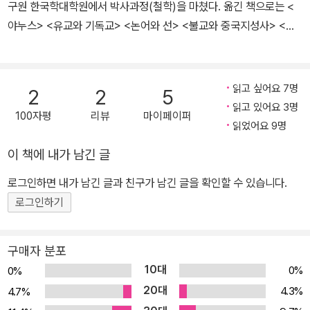
구원 한국학대학원에서 박사과정(철학)을 마쳤다. 옮긴 책으로는 <
회'의 위원을 역임했다. 통문화적 커뮤니케이션 분야의 뛰어난 업적
야누스> <유교와 기독교> <논어와 선> <불교와 중국지성사> <장
으로 세계적인 인정을 받고 있는 홀은 수많은 기업과 정부기관의 컨
자> <젠터> <중국의 역사> 등이 있다.
설턴트로 활약하였다. 지금은 뉴멕시코 주의 산타페에서 집필과 연구
를 계속하고 있다.
읽고 싶어요 7명
2
2
5
읽고 있어요 3명
100자평
리뷰
마이페이퍼
읽었어요 9명
이 책에 내가 남긴 글
로그인하면 내가 남긴 글과 친구가 남긴 글을 확인할 수 있습니다.
로그인하기
구매자 분포
10대
0%
0%
20대
4.3%
4.7%