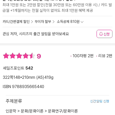
최대 1만원 또는 2만원 할인(전월 30만원 또는 60만원 이용 시) / 카드 발
급월 +1개월까지는 전월 실적이 없어도 최대 1만원 혜택 제공
카드/간편결제 할인
무이자 할부
소득공제 810원
관심 저자, 시리즈의 출간 알림을 받아보세요
신청
9
100자평 2편
리뷰 2편
세일즈포인트
542
322쪽
148*210mm (A5)
419g
ISBN 9788935665440
주제분류
신간알림 신청
인문학
>
문화/문화이론
>
문화연구/문화이론