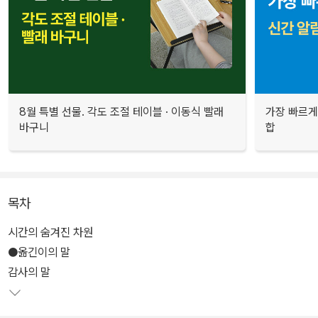
8월 특별 선물. 각도 조절 테이블 · 이동식 빨래
가장 빠르게
바구니
합
목차
시간의 숨겨진 차원
●옮긴이의 말
감사의 말