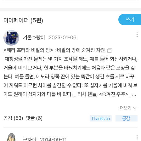
면 문화에 대한 몰이해야말로 우리가 타파해야 할 무지 중의 무지이
부 비교는 설명이 부족한 점이 없진 않지만 <생명의 춤>은 우리를 독
다.https://singingdalong.blogspot.com/2018/02/book-revi
단으로부터 벗어나게 해주는, 일독(一讀)할 가치가 있는 책이라고
쓰기
마이페이퍼 (5편)
ew-The-Dance-of-Life-kor.html
생각한다.
겨울호랑이
2023-01-06
메뉴
<해리 포터와 비밀의 방> : 비밀의 방에 숨겨진 차원
대칭성을 가진 물체는 몇 가지 조작을 해도, 예를 들어 회전시키거나,
거울에 비춰 보거나, 한 부분을 바꿔치기해도 처음과 같은 모양을 갖
는다. 예를 들면, 메노라 양쪽 끝에 있는 똑같이 생긴 초를 서로 바꾸
어 끼워도 아무런 차이를 발견할 수 없다. 또 십자가를 거울에 비춰 보
아도 원래의 십자가와 다를 바 없다. _ 리사 랜들, <숨겨진 우주> , p
241/623 톰 리들과 해리 포터. <해리 포터> 시리즈에서 이들은 대
더보기
칭성을 갖는 인물들이다. 그들은 다른 사분면에 위치한 많은 공통점
공감 (
53
)
댓글 (6)
을 갖는 인물들이다. 그들이 갖는 태생, 능력, 성향, 외모에 이르기까
지 그들은 지킬박사와 하이드 처럼 선(善)-악(惡)의 축을 중심으로
반대편에 위치한다. 때문에 이들은 서로에 대해 누구보다도 잘 이해
군자란
2014-09-11
메뉴