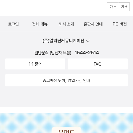
<시가 있는 효재밥상>과 주하림의 <비벌리힐스의 포르노 배우와 유
니까 다른 문화를 배운다는 것, 외국어를 배운다는 것은 verbal한 것
요.......' '바로 그거야.' 덤블도어가 다시 한 번 환하게 웃으며 말했다.
지 않는다. 오로지 자신이 가지고 있는 욕망에 충실할 뿐이다. 이런
령들> 그리고 파블로 네루다의 시집을 번역한 <질문의 책>. 1968년
만 배워서는 안된다, non-verbal이 떄론 더 중요하다.. 이런 메세지
'그게 너와 톰 리들의 큰 차이점이다. 우리의 진정한 모습을 보여 주는
사람일수록 에티켓이 부족하다. 에드워드 홀의 문화인류학4부작 시
부터 활동한 김종철 시인의 <못의 사회학>을 골랐다. 언제나 시집을
를 담고 있는 책...으로 추정된다. 아직 첫 장 넘겼기 때문에... 이 정도
건 말이다, 해리, 우리가 가진 능력이 아니라 우리가 하는 선택이란
리즈 가운데 하나인 < 숨겨진 차원 > 은 이 영토권에 대해서 자세히
로그인
전체 메뉴
회사 소개
출판사 안내
PC 버전
골라보기란 힘든 일인 듯. <크로스 파이어: 중독>편이 새로
까지 이해. 근데 재밌다. 비교적 대중적인 서적이라서 그런 건지, 술술
다.' _ J.K. 롤링, <해리 포터와 비밀의 방> , p382 <해리 포터와 비
다룬다. 네 권의 책은 쓰여진 연도가 제각각 다르지만 사실 한 권의 책
나왔고 <위키드 6>이 나왔다. 5권까지 이야기가 다 끝난 건줄 알았
넘어가고 이해가 잘 된다. 그러니까 이 문화인류학 4부
밀의 방> 미나리마 판이 갖는 장점이 있다면, 그것은 책의 팝업 일러
이나 다름없다. < 침묵의 언어 > 는 자신이 앞으로 전개해 나갈 내용
(주)알라딘커뮤니케이션
더니 그 뒷이야기가 또 있단다. 일본소설로는 에쿠니 가오
작은 이 구성으로 되어 있다는 것이다. 한권 한권 읽어도 되지만 전체
스트레이션에 숨겨진 여분의 차원이라 생각한다. 리사 랜들의 <숨겨
을 갈무리한 개론이다. 본격적인 내용 전개는 < 숨겨진 차원 > 과 <
리의 신작 <잡동사니>가 유일하게 눈에 띠었다. 브라질 소설인 <엎
1544-2514
일반문의 (발신자 부담)
가 맥락을 가지고 저술한 책이라 순서대로 쭈욱 읽고 싶다... 물론 1권
진 우주>에서는 여분의 차원을 중력의 세기를 통해서 파악할 수 있다
생명의 춤 > 에서 다룬다. 시간과 공간이 어떻게 비언어 의사 소통'으
지른 모유>는 브라질의 인기 가수인 시쿠 부아르키의 장편이라고 한
읽고 아마 다른 책 읽다가 읽게 될 공산이 크지만 말이다... 그래도 오
고 설명하지만, 미나리마 판 일러스트레이션의 숨겨진 차원은 추상적
1:1 문의
FAQ
로 작용하는가를 체계적으로 설명하는데 꽤 흥미진진한 분석이 많다.
다. 열린책들답게 표지도 참 예쁘게 나왔다. 제목이 일단 내용을 궁금
랜만에 머리를 마사지 할 수 있는 책을 읽게 되어, 그것도 아주 재미나
인 상상의 세계를 시공간과 보다 긴밀하게 연결시켜 준다는 점에서
건축을 공부하는 사람이라면 반드시 읽어야 할 필독서'가 아닌가 싶
하게 만드는 소설 중 하나임에 틀림없다. 독일소설로 케르스틴 기어
게 읽게 되어 아주 좋다. 이제 긴긴 겨울엔 역사책이나 옛 선현들의
에드워드 홀 (Edward T. Hall, 1914 ~ 2009)의 <숨겨진 차원 Th
중고매장 위치, 영업시간 안내
다. 참고로 책값을 아끼고 싶다면 < 침묵의 언어 > 를 굳이 살 필요는
의 <사파이어 블루>를 골랐다. 독일에서는 엄청나게 유명한 작가 중
책을 읽을까 생각 중이다. 제일 먼저 생각나는 게 <분서>랑 도스토예
e Hidden Dimension>에서 고정 형태의 공간에 반대되는 반고정
없다. 앞에서도 언급했다시피 발문에 해당하기 때문이다. 책이 생각
한명인 케르스틴 기어인데 번역작에 그 목록을 한 권 더 늘리게 됐다.
프스키의 <카라마조프의 형제들>. 도스토예프스키 책이야 대부분 읽
형태의 공간과 가깝다 생각된다. 여분 차원 이론의 흥미로운 면들 중
보다 비싸니 참고하길 바란다. 이 시리즈를 읽다 보면 돈을 주고 살
펭권클래식코리아에서 영화 '안나 카레니나'의 개봉을 기념해
었지만, 좀더 진지하게(오늘 이 말 많이 쓰네..ㅎ) 천천히 곱씹어가며
하나는 각각 다른 규모에서 자연스럽게 다른 결론을 갖는다는 것이
수 있는 품목 중에 '영토권'도 포함되어 있다는 사실을 깨닫게 된다.
표지를 바꾸고 세트도 만들어 집중 공략에 나섰다. 개인적으로 표지
읽고 싶어서 말이다. 흠흠... 그러나 수많은 송년회들은 다 어쩔 것이
다. 이 이론들에서 중력은, 말려 있는 차원보다 짧은 거리, 즉 곡률이
가장 대표적인 영토권 매입은 말 그대로 땅을 사고 집을 사는 행위'이
맘에 안든다. 표지만 갈고 출간일을 수정해 내용도 안바뀐 엄연한 구
냐.. 휘릭.
너무 작아서 영향을 미칠 수 없는 작은 규모에서 보이는 행동과, 차원
다. < 집 > 이야말로 눈에 보이는 주거 영토권'이다. ' 컬러 오브 머니 '
간임에도 불구하고 10% 기본할인밖에 안된다. 지만지고전선집 시리
이 보이지 않거나 비틀림이 중요해지는 커다른 규모에서 다른 행동을
에 따라 반경 너비가 결정된다. 원이 클수록 영토권 매입가는 비싸다.