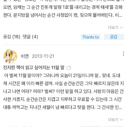
는 상당히 많이 달려 있다. 알라딘에서 신경을 쓴만큼 미는 책의 수준
해리 포터와 비밀의 방>에서 톰 리들이 해리 포터의 움직임을 예상할
오면, 암캐는 그 순간 진돗개 발령 1호'를 내리고는 경계 태세'를 강화
은 어느 정도 되는지...굴드의 책이니 두말하면 잔소리 겠지만 이 책은
수 있었던 것은 이들이 갖는 대칭성 때문일 것이다. 대칭성은 예술과
한다. 문지방을 넘어서는 순간 사정없이 컹, 짖으며 물어버린다. 비록
굴드본인이 자화자찬했다고 했으니 기대 해 보자 ... 그냥 한번 낚여
건축 뿐만 아니라 인간의 개입이 없는 자연에서도 나타난다. 이런 이
그 침입자가 서열 1위인 우두머리 수캐'라고 해도 이 하극상 앞에서
주지^^뭐! 구울~드잖아!이로써 국내에 번역된 굴드의 책들은 모두 내
더보기
유로 당신은 물리학에서 대칭성을 종종 보게 된다. 물리학의 목표는
는 별다른 딴지를 걸지는 않는다. 서열은 낮지만 그 모성을 존중하기
수중에 들어왔다. 그 것만으로도 내 주머니의 허전함을 채워지리라
공감 (
18
)
댓글 (4)
서로 다른 물리량들을 연관지어 관측에 기반한 예측을 하는 데에 있
때문이다. ' 쫌 ' 멋있는 사회'다. 이 경계 거리가 바로 동물의 < 영토권
위로해본다.. 책이 기다려 진다....
다. 이 과정에서 대칭성은 자연스럽게 어떤 역할을 한다. 물리계가 대
> 이다. 개뿐만이 아니라 사슴이나 들소에게도 도주거리'라는 영토권
칭을 갖고 있다면, 그렇지 않을 때보다 더 적은 관측값에 기초해 계를
이 있다. 사슴이나 들소는 초원에서 사자를 보았다고 해서 무조건 도
비연
2013-11-21
메뉴
기술할 수 있다. 예를 들어 보자. 동일한 성질을 갖는 두 물체가 있을
망을 가지는 않는다. 사슴이나 들소는 어느 정도까지는 사자의 동태
진지한 책이 읽고 싶어지는 11월 말
때, 한 물체의 움직임을 이미 측정했다면 곧바로 나머지 하나의 움직
를 예의 주시하다가 반경 ○○m 안으로 접근하면 그때 냅다 도망친
아 벌써 11월 말이야? 그러니까 오늘이 21일이니까 말.. 맞네. 도대
임을 지배하는 법칙도 알 수 있다. 두 물체가 동일하기 때문에 그 물체
다. 이 마지노선'을 도주거리'라고 한다. 이것도 일종의 영토권'이다.
체 시간은 왜 이리 빠른 걸까. 사실 순간순간은 그닥 빠르지 않은데 지
도 같은 식으로 움직일 것이기 때문이다. _ 리사 랜들, <숨겨진 우주>
그렇다면 개가 아닌 인간에게도 보이지 않는 영토권이 존재하는 것일
나고 나면 어라? 어라? 벌써? 이런 말을 하고 있다. 사람의 마음은 간
, p243/623 빈 공간에서는 모든 방향이 동등함을 말해 주는 회전 불
까 ? 당연히 존재한다. 두 사람이 나누는 일상적 대화를 자세히 관찰
사한 거겠지. 순간순간은 지겹고 지루하고 무료할 수 있는데 그 시간
변성(rotational invariance)이나 모든 위치가 동등함을 말해 주는
하면 서로 일정한 거리를 유지한 채 대화를 나눈다는 사실을 발견하
대충 까먹고는 지나간 세월이 넘 빠르다고 탓을 한다. 그 간사한 인간
병진 불변성(translation invariance) 같은 여러 대칭성들이 보존된
게 되는데, 대화 도중 한쪽이 지나치게 접근한다 싶으면 다른 한쪽은
중에 하나가 비연. 요즘 머리가 아파서, 두통이 있다는 말이 아니라
다. 하지만 실제 공간, 즉 우주는 비어 있지 않다. 별이나 태양계 같은
한발짝 물러나 거리를 일정하게 유지해서 < 공간 > 을 확보하려고 한
더보기
여러가지로 머리 속이 복잡했다.. 라는 뜻인데... 쉬운 책들만 골라 읽
구조가 특정한 위치에 특정한 방향으로 자리 잡고 있기 때문에, 대칭
다. 그러니깐 < 영토권 > 이란 최소한의 보호벽'인 셈이다. 그런데 이