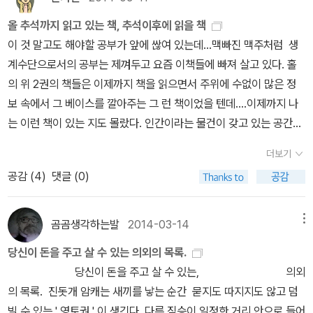
할 수 있는 사이이기도 하다. 리들의 얼굴이 일그러졌다. 그는 곧 애
올 추석까지 읽고 있는 책, 추석이후에 읽을 책
써 끔찍한 미소를 지어냈다.'그렇단 말이지. 네 어머니가 너를 구하려
이 것 말고도 해야할 공부가 앞에 싾여 있는데...맥빠진 맥주처럼 생
고 죽었다. 그래, 그건 강력한 반격 마법이지. 이제 알겠군. 결국 너한
계수단으로서의 공부는 제껴두고 요즘 이책들에 빠져 살고 있다. 홀
테는 특별한 게 전혀 없었어. 있지, 난 궁금했어. 너랑 나 사이에는 이
의 위 2권의 책들은 이제까지 책을 읽으면서 주위에 수없이 많은 정
상하게 닮은 점들이 있잖아, 해리 포터, 너도 분명 알아챘을 거야. 둘
보 속에서 그 베이스를 깔아주는 그 런 책이었을 텐데....이제까지 나
다 머글 집안의 피가 섞인 데다, 고아에, 머글 손에서 자랐지. 아마 위
는 이런 책이 있는 지도 몰랐다. 인간이라는 물건이 갖고 있는 공간에
대한 슬리데린 이후 호그와트에 입학한 파셀마우스는 너와 나 둘 뿐
대한 가치관, 시간에 대한 개념들 ...마치 처음 들은 것처럼 신선하고
일거야. 우린 심지어 생긴 것도 어딘지 비슷해....... 하지만 어쨌거나
더보기
즐거웠다. 굴드의 책을은 내게 책을 읽는 자의 자부심을 느끼게 해주
네가 나한테서 살아남은 건 그저 군이 좋았기 때문이야. 내가 알고 싶
공감 (
4
)
댓글 (0)
는 뭔가가 있다. 굴드책을 읽고 있다는 행위 자체에 나도 모르게 목에
었던 건 그게 전부야.' _ J.K. 롤링, <해리 포터와 비밀의 방> , p36
힘을 주는 뭔가 가 있다. 그 덕에 올 추석 연휴가 즐거 웠다... 홀 책은
1 이러한 대칭성의 특성은 J.K 롤링( J. K. Rowling, 1965 ~ )보다
시작을 했으니 마무리를 지어야 한다는 생각, 이 책을 읽는 다는 생각
곰곰생각하는발
2014-03-14
메뉴
물리학자인 리사 랜들(Lisa Randall, 1962 ~ )이 보다 상세하게 잘
에 내 마음이 설렌다. 이 양반은 책 제목도 상당히 땅기게 만들었다.
설명해주는 듯하다. 랜들은 저서 <숨겨진 우주 Warped Passages:
당신이 돈을 주고 살 수 있는 의외의 목록.
숨겨진 차원, 침묵의 언어, 문화를 넘어서, 생명의 춤. 제목도 이정도
Unraveling the Mysteries of the Universe's Hidden Dimensi
당신이 돈을 주고 살 수 있는, 의외
면 예술이 아닐까? 굴드의 힘내라 브론토는 알라딘에서 상당히 신경
ons>에서 대칭성을 활용해서 우리는 보다 쉽게(최소한 한 개 이상의
의 목록. 진돗개 암캐는 새끼를 낳는 순간 묻지도 따지지도 않고 덤
을 쓰는 책이 아닌가 싶다. 여덟마리, 플라밍고에 비해서 이 책의 리뷰
변수를 줄이면서) 우릭가 속한 세계를 설명할 수 있음을 설명한다. <
빌 수 있는 ' 영토권 ' 이 생긴다. 다른 짐승이 일정한 거리 안으로 들어