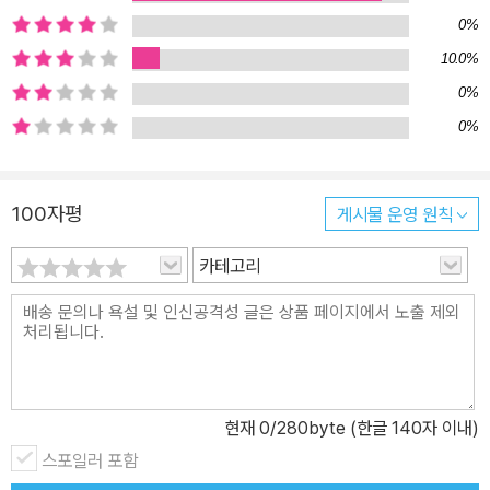
턴 완벽 마스터 “What’s your job?”이란 질문에 “저는 화장품 판매
0%
원입니다.”라는 답을 한다고 가정해보자. ‘나의 직업은’으로 ‘My job
10.0%
is’를, ‘판매원’은 ‘salesperson’을, 그 앞에 어떤 관사(a/an)를 쓸까
0%
한 번 더 고민하고, 마지막으로 be동사를 사용해 이렇게 대답한다.
0%
“My job is a salesperson for cosmetics.” 틀린 문장은 아니다.
문법적으로도 문제가 없다. 하지만 관사, 시제 등 따질 것도 많고 말이
길어 대화의 타이밍을 놓치기도 쉽다. 이 영어, 더 간단하고 직관적으
100자평
게시물 운영 원칙
로 통하게 만들 수 없을까? 《영어는 3단어 100문장으로 끝내기》를
카테고리
만나면 이렇게 바뀐다. “I sell cosmetics.” 어떤가? 문장도 짧고 직
관적으로 이해하기 쉽다. ‘누가, 하다, 무엇을’ 3단어로 문장을 짧게
만드니 실수할 염려가 없고 완성된 문장으로 빠르게 의사소통할 수
있게 된다. 바로 이것이 3단어 영어법의 핵심이다. 원어민 영어, 복잡
한 단어나 문법에 대한 강박을 버리고 영어식 사고로 발상을 전환하
면 원어민과 비원어민 모두에게 적확하게 통하는 영어를 할 수 있다.
현재
0
/280byte (한글 140자 이내)
이 책은 바로 이러한 3단어 영어의 원리를 완벽히 습득할 수 있도록,
스포일러 포함
흔히 하는 영어를 3단어 영어로 바꾸는 짧고도 강력한 핵심 문장 100