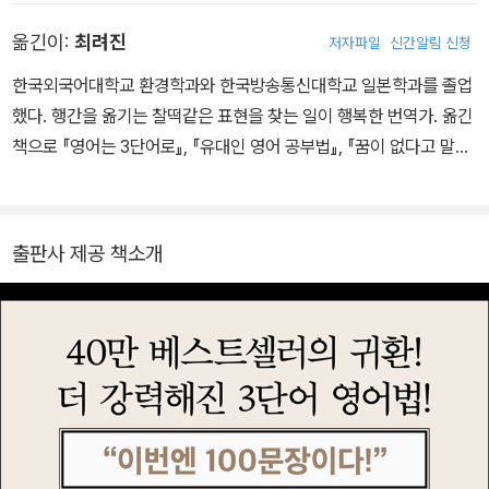
하고 쓸 수 없었다. 전기, 전자, 기계분야 특허기술 문서의 번역자로
옮긴이:
최려진
저자파일
신간알림 신청
근무하며 어려운 영어와 씨름하던 어느 날, 그 어떤 복잡한 문장도 영
어식 사고에 따라 짧고 직관적으로 바꿔주는 ‘영어 테크니컬라이
한국외국어대학교 환경학과와 한국방송통신대학교 일본학과를 졸업
팅’을 만나 영어 왕초보를 위한 영어 패턴을 개발하기 시작한다. 주어
했다. 행간을 옮기는 찰떡같은 표현을 찾는 일이 행복한 번역가. 옮긴
+동사+목적어 3단어 패턴으로 말하는 3단어 영어는 그렇게 탄생했
책으로 『영어는 3단어로』, 『유대인 영어 공부법』, 『꿈이 없다고 말하
다. 초간단 영어 비법이 담긴 전작 《영어는 3단어로》는 출간 즉시 일
는 그대에게』, 『하루 10분 엄마 습관』, 『뇌는 왜 내편이 아닐까』, 『복
본 아마존 종합 베스트셀러 1위를 기록하며 40만 독자를 만났다. 20
지강국 스웨덴, 경쟁력의 비밀』, 『경제 예측 뇌』, 『당뇨병 아는 만큼
17년 7월, 니혼TV 〈세계에서 가장 듣고 싶은 수업〉에 출연, 아는 영
고칠 수 있다』, 『혈당 잡는 1분 운동의 기적』 등이 있다.
출판사 제공 책소개
어는 햄버거 밖에 없는 아이돌로 하여금 2주 만에 기적처럼 영어로
유창하게 말하게 만들어 스타 강사로서의 위엄을 증명했다. 중학생부
터 80세 노인에 이르기까지 이 책을 만나 영어 운명이 바뀐 독자들의
놀라운 미담은 끝없이 이어진다. 사단법인 일본 공인영어협회의 이사
이며, 2014년 전문 영어 번역 및 교육회사인 ㈜유잉글리시를 설립,
교토대학, 나고야대학 등 명문대와 다양한 기업에서 강사로 활동하며
3단어 영어를 널리 전파하고 있다. 지은 책으로 《영어는 3단어로》,
《기술 영어 쓰기 교본》, 《해외 출원에 대한 특허 번역 영문 작성 교