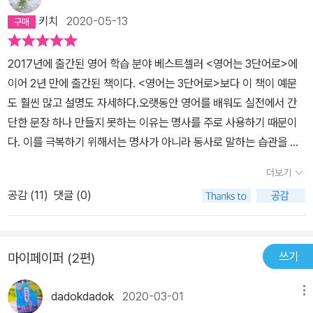
glad if you help us. ○ We need your help. ⑩ 심플한 단문으로
키치
2020-05-13
말하라! × If you have any questions, please do not hesitate
to ask us. ○ We welcome any questions. 스타 영어강사인 이
2017년에 출간된 영어 학습 분야 베스트셀러 <영어는 3단어로>에
책의 저자 나카야마 유키코는 주어, 동사, 목적어 단 3단어로 영어 문
이어 2년 만에 출간된 책이다. <영어는 3단어로>보다 이 책이 예문
장을 만드는 원칙과 방법을 10가지 팁과 명쾌한 해설로 반복하여 설
도 훨씬 많고 설명도 자세하다.오랫동안 영어를 배워도 실전에서 간
명한다. 한 페이지에 한 문장씩 다양한 예문을 제시한 뒤 우리말을 심
단한 문장 하나 만들지 못하는 이유는 명사를 주로 사용하기 때문이
플하게 고친 다음, 쉬운 동사들로 짧은 문장을 만드는 Before&After
다. 이를 극복하기 위해서는 명사가 아니라 동사로 말하는 습관을 들
과정에 독자들을 직접 참여시킨다. 영어의 본질에서 시작해 다양한
여야 한다. 예를 들어 '저는 화장품 회사에서 영업 사원으로 일해
예문을 제시하는 그의 해설 방식은 무심코 쓰던 ‘어려운 영어’나 ‘콩글
더보기
요.'라는 말을 영어로 하고 싶을 때 대부분의 학습자들은 'My job is
리시’를 버리고 영어식 사고법을 자연스럽게 받아들이도록 만드는 힘
공감 (
11
)
댓글 (0)
a salesperson for cosmetics.'라고 말한다. 문법도 맞고 뜻도 통
이 있다. 각 장에는 ‘러브잉글리시’ 코너를 구성하여 3단어 영어법뿐
하지만, 간결하고 효율적인 문장을 선호하는 영어의 속성과는 맞지
아니라 전반적인 영어 실력 향상에 도움이 되는 실용적인 팁을 담았
않다. 차라리 'I sell cosmetics.'라고 말하는 편이 훨씬 쉽고 간단하
다. 또한 이 책의 6장 〈3단어 영어 특별훈련〉 편에는 회화와 작문에
쓰기
마이페이퍼 (2편)
다.책에는 명사가 아니라 동사로 표현하는 연습을 할 수 있는 100개
유용한 ‘저절로 말하게 되는 패턴 30’을 담아 여태까지 익힌 3단어 영
의 문장이 실려 있다. 각각의 문장마다 유사한 표현이 4~6개씩 실려
어가 완벽히 입에 붙어 저절로 튀어나오도록 연습을 돕는다. 2017년
dadokdadok
2020-03-01
메뉴
있어서 실제로는 4~500개의 문장을 연습할 수 있는 셈이다. 초반에
7월 니혼TV 〈세계에서 가장 받고 싶은 수업〉에 출연한 나카야마 유