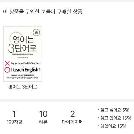
만나라! 아는 단어만 활용해 “누가 (주어), 하다(동사), 무엇을(목적
이 상품을 구입한 분들이 구매한 상품
어)” 3단어로 말하는 짧고 스마트한 초간단 영어법, 40만 베스트셀
러 《영어는 3단어로》가 더 강력한 100문장 신공으로 돌아왔다! 자기
소개, 일상회화부터 여행, 비즈니스 영어에 이르기까지 지금 당장 실
전에서 쓸 수 있는 3단어 영어 100문장을 담았다. 하루 한 문장씩, 3
단어로 100문장만 연습하면 누구나 쉽게 직관적으로 ‘통하는’ 영어
를 할 수 있다. ■ 40만 베스트셀러 시리즈, 더 강력한 100문장으로
돌아왔다 2017년 한 해 동안 가장 많이 팔린 영어책, 40만 독자의
열렬한 환호를 받은 《영어는 3단어로》가 2년 만에 더 강력해져서 돌
아왔다. 제아무리 복잡한 표현도 ‘주어, 동사, 목적어’ 3단어로만 말하
영어는 3단어로
는 혁신적 영어법, ‘3단어 영어법’을 다룬 이 책은 중학생부터 80대
노인에 이르기까지 영어 고민을 속 시원하게 해결해주며 ‘인생 영어
책’이라는 놀라운 후기 릴레이를 이어왔다. 3단어 영어법의 원리에
읽고 싶어요 5명
1
10
2
집중한 《영어는 3단어》에 이어, 후속작 《영어는 3단어로 100문장으
읽고 있어요 16명
100자평
리뷰
마이페이퍼
로 끝내기(英語は３語で?わります【どんどん話せる練習英文
읽었어요 15명
１００】)》가 2019년 12월 인플루엔셜에서 출간된다. 100문장 학습