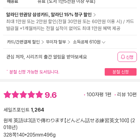
배송료
유료 (도서 1만5천원 이상 무료)
알라딘 만권당 삼성카드, 알라딘 15% 청구 할인
최대 1만원 또는 2만원 할인(전월 30만원 또는 60만원 이용 시) / 카드
발급월 +1개월까지는 전월 실적이 없어도 최대 1만원 혜택 제공
카드/간편결제 할인
무이자 할부
소득공제 610원
관심 저자, 시리즈의 출간 알림을 받아보세요
신청
분철 신청 가능한 도서입니다.
분철 신청
9.6
100자평 1편
리뷰 10편
세일즈포인트
1,264
원제 英語は3語で傳わります【どんどん話せる練習英文100】 (2
018년)
328쪽
140*205mm
496g