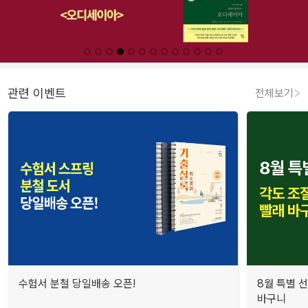
관련 이벤트
전체보기
수험서 분철 당일배송 오픈!
8월 특별 선
바구니