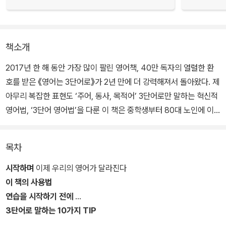
책소개
2017년 한 해 동안 가장 많이 팔린 영어책, 40만 독자의 열렬한 환
호를 받은 《영어는 3단어로》가 2년 만에 더 강력해져서 돌아왔다. 제
아무리 복잡한 표현도 ‘주어, 동사, 목적어’ 3단어로만 말하는 혁신적
영어법, ‘3단어 영어법’을 다룬 이 책은 중학생부터 80대 노인에 이
르기까지 영어 고민을 속 시원하게 해결해주며 ‘인생 영어책’이라는
놀라운 후기 릴레이를 이어왔다.
목차
3단어 영어법의 원리에 집중한 《영어는 3단어》에 이어, 후속작 《영
시작하며
이제 우리의 영어가 달라진다
어는 3단어로 100문장으로 끝내기》가 출간된다. 100문장 학습으로
이 책의 사용법
3단어 영어 패턴을 완벽히 마스터할 수 있는 책으로, 40만 베스트셀
연습을 시작하기 전에
러 시리즈의 명성을 이어간다.
3단어로 말하는 10가지 TIP