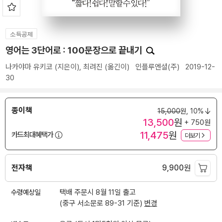
소득공제
영어는 3단어로 : 100문장으로 끝내기
나카야마 유키코
(지은이),
최려진
(옮긴이)
인플루엔셜(주)
2019-12-
30
종이책
15,000
원,
10%
13,500
원
+ 750원
11,475
원
카드최대혜택가
더보기
전자책
9,900
원
수령예상일
택배 주문시 8월 11일 출고
(중구 서소문로 89-31 기준)
변경