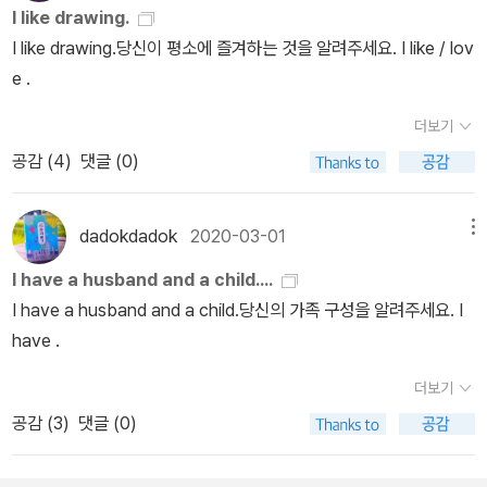
는 쉽다가 중반 이후부터 갑자기 어려워진다. 문장 패턴으로 영어를
I like drawing.
키코는, 아는 영어라고는 햄버거, 피자 밖에 없는 아이돌에게 3단어
공부하는 데 익숙한 학습자에게 추천한다.
I like drawing.당신이 평소에 즐겨하는 것을 알려주세요. I like / lov
영어를 가르쳐 2주 만에 외국인과 거침없이 대화하게 만드는 놀라운
e .
결과를 보여주었다. 비결은 간단했다. 3단어로 말하는 연습을 반복해
서 하다 보니, 자연스레 미사여구나 돌려 말하는 습관을 버리고 짧지
더보기
만 직관적인 문장을 자신감 있게 말하게 된 것이다. 이 책과 함께라면
공감 (
4
)
댓글 (0)
당신도 그 변화의 주인공이 될 수 있다. 우연히 만난 외국인에게, 혹은
여행지나 비즈니스 현장에서 주저없이 영어로 말하는 모습을 상상해
dadokdadok
2020-03-01
메뉴
왔던 모든 이들에게 이 책이 자신감을 불어넣어줄 것이다.
I have a husband and a child....
I have a husband and a child.당신의 가족 구성을 알려주세요. I
have .
더보기
공감 (
3
)
댓글 (0)