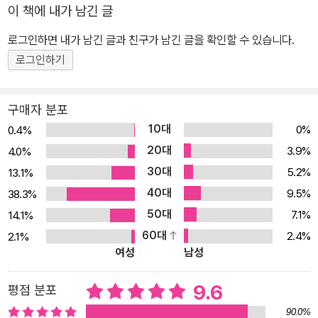
이 책에 내가 남긴 글
으로 3단어 영어 패턴을 완벽히 마스터할 수 있는 책으로, 40만 베스
트셀러 시리즈의 명성을 이어간다. 일본 전역을 순회하는 스타강사
로그인하면 내가 남긴 글과 친구가 남긴 글을 확인할 수 있습니다.
나카야마 유키코(中山 裕木子)가 개발한 초간단 영어법, 3단어 영
로그인하기
어법은 그 어떤 어렵고 복잡한 내용도 오직 ‘누가, 무엇을, 하다’라는
3단어 패턴으로만 말하는 것이 원칙이다. 3단어 영어법의 두 번째 시
구매자 분포
리즈 《영어는 3단어로 100문장으로 끝내기》는 복잡한 문법과 쓸데
10대
0%
0.4%
없이 긴 학교 영어, 문어식 영어를 짧고 쉬운 3단어 영어 100문장으
20대
3.9%
4.0%
로 바꾸는 연습을 하면서 영어식 사고법을 자연스럽게 습득하게 만든
30대
5.2%
13.1%
다. 초·중·고등학교에 토익까지 10년 넘게 영어에 매달렸지만 실제로
40대
9.5%
38.3%
는 한 마디도 제대로 말하고 쓸 수 없었던 수많은 이들에게 속 시원한
50대
영어 해결책을 제시하고 있다. “이 책을 통해 100개의 문장 연습을
7.1%
14.1%
마치면 영어 문장을 힘들이지 않고 만들 수 있게 되고 영문법의 대부
60대
2.4%
2.1%
여성
남성
분이 익숙해질 것입니다. 영어를 말하는 데 필요한 마인드(일단 해보
기, 발상을 바꾸어 도전하기)와 스킬(쉬운 3단어로 영어를 적확하게
9.6
평점 분포
말하는 능력)을 갖출 수 있도록 돕기 위해 이 책을 썼습니다.” -머리
90.0%
말 중에서 ■ 짧고 쉬운 100문장으로 ’누가, 하다, 무엇을’ 3단어 패