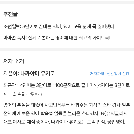
일본 전역을 순회하는 스타강사 나카야마 유키코가 개발한 초간단 영
추천글
어법, 3단어 영어법은 그 어떤 어렵고 복잡한 내용도 오직 ‘누가, 무엇
을, 하다’라는 3단어 패턴으로만 말하는 것이 원칙이다. 이 책은 복잡
조선일보:
3단어로 끝내는 영어, 영어 교육 문제 콕 짚어냈다.
한 문법과 쓸데없이 긴 학교 영어, 문어식 영어를 짧고 쉬운 3단어 영
아마존 독자:
실제로 통하는 영어에 대한 최고의 가이드북!
어 100문장으로 바꾸는 연습을 하면서 영어식 사고법을 자연스럽게
습득하게 만든다. 초·중·고등학교에 토익까지 10년 넘게 영어에 매달
렸지만 실제로는 한 마디도 제대로 말하고 쓸 수 없었던 수많은 이들
저자 소개
에게 속 시원한 영어 해결책을 제시하고 있다.
지은이:
나카야마 유키코
저자파일
신간알림 신청
최근작 :
<영어는 3단어로 : 100문장으로 끝내기>
,
<영어는 3단어로
>
… 총 4종
(모두보기)
영어의 본질을 꿰뚫어 사고방식부터 바꿔주는 기적의 스타 강사 일본
전역에 새로운 영어 학습법 열풍을 불러온 스타강사. ㈜유잉글리시
대표 이사로 재직 중이다. 나카야마 유키코는 토익 만점, 공인영어검
정시험 1급 등 각종 영어시험에서 높은 성적을 받았지만 한 마디도 말