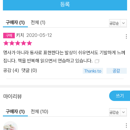
등록
개를 제시한다. 자기소개하기, 일상영어, 여행지 소개하기, 비즈니스
현장에서 의사 전달하기 등 다양한 상황에 응용할 수 있는 문장만을
구매자 (1)
전체 (1)
엄선하여 100문장을 알차게 채웠다. ■ 매일 한 문장씩 연습하다 보
면 영어식 사고로 바뀐다 ① be 동사 대신 명쾌한 동사로! × My ho
키치
2020-05-12
메뉴
bby is reading books. ○ I enjoy reading. ② 수동태 대신 능동
태로! × A smartphone can be used for many things. ○ A sm
명사가 아니라 동사로 표현한다는 발상이 쉬우면서도 기발하게 느껴
artphone has many uses. ③ 동사는 한 단어로! × He makes us
집니다. 책을 반복해 읽으면서 연습하고 있습니다.
e of information on the Internet. ○ He uses information on
공감 (
4
)
댓글 (0)
the Internet. ④ 진행형 대신 현재형으로! × I am studying Spani
sh. ○ I study Spanish. ⑤ There is/are를 버려라! × There are
many temples in Gyeongju ○ Gyeongju has many temples.
쓰기
⑥ 4형식, 5형식도 버려라! × I found his plan interesting. ○ His
마이리뷰
plan interests me. ⑦ 가주어 It is…를 버려라! × It 's easy for m
구매자 (1)
전체 (10)
e to understand your situation . ○ I understand your situati
on. ⑧ not 부정문은 줄여라! × He does not have any pride. ○
메뉴
He has no pride. ⑨ 구체적이고 직설적으로 말하라! × We will be