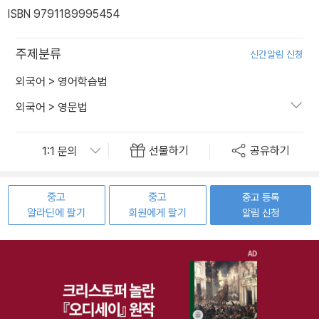
ISBN 9791189995454
주제분류
신간알림 신청
외국어
>
영어학습법
외국어
>
영문법
선물하기
공유하기
중고
중고
중고 등록
알라딘에 팔기
회원에게 팔기
알림 신청