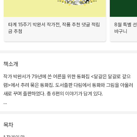
타계 15주기 박완서 작가전, 작품 추천 댓글 적립
8월 특별 선
금 추첨
바구니
책소개
작가 박완서가 79년에 쓴 어른을 위한 동화집 <달걀은 달걀로 갚으
렴>에서 추려 묶은 동화집. 도서출판 다림에서 동화와 그림을 아울러
새로 꾸며 출판하였다. 총 6편의 이야기가 담겨 있다.
첫 번째 이야기 '자전거 도둑'에서는 서울로 취직온 수남이가 겪게 되
는 도시와 도시인들의 악다구니와 욕심을 다루고 있다. 전기용품 가
목차
게의 점원인 수남이가 어느 바람 심한 날, 비싼 자가용에 흠집을 내게
된다. 돈을 물지 않으려고 자전거를 훔쳐온 수남이는 묘한 쾌감을 느