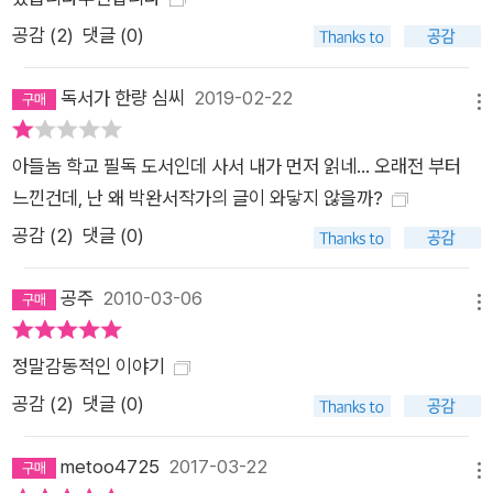
공감 (
2
)
댓글 (0)
독서가 한량 심씨
2019-02-22
메뉴
아들놈 학교 필독 도서인데 사서 내가 먼저 읽네... 오래전 부터
느낀건데, 난 왜 박완서작가의 글이 와닿지 않을까?
공감 (
2
)
댓글 (0)
공주
2010-03-06
메뉴
정말감동적인 이야기
공감 (
2
)
댓글 (0)
metoo4725
2017-03-22
메뉴