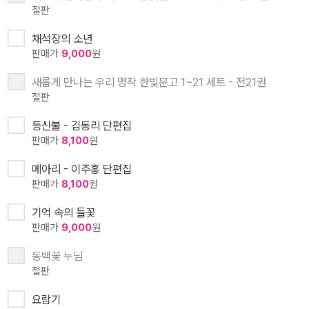
절판
채석장의 소년
판매가
9,000
원
새롭게 만나는 우리 명작 한빛문고 1~21 세트 - 전21권
절판
등신불 - 김동리 단편집
판매가
8,100
원
메아리 - 이주홍 단편집
판매가
8,100
원
기억 속의 들꽃
판매가
9,000
원
동백꽃 누님
절판
요람기