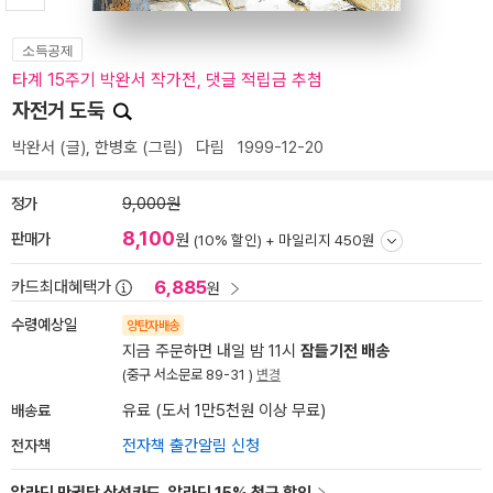
소득공제
타계 15주기 박완서 작가전, 댓글 적립금 추첨
자전거 도둑
박완서
(글),
한병호
(그림)
다림
1999-12-20
정가
9,000원
8,100
판매가
원
(10% 할인) +
마일리지 450원
6,885
카드최대혜택가
원
수령예상일
양탄자배송
지금 주문하면 내일 밤 11시
잠들기전 배송
(중구 서소문로 89-31 )
변경
배송료
유료 (도서 1만5천원 이상 무료)
전자책
전자책 출간알림 신청