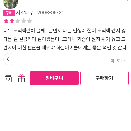
제목만큼이나 의미심장한 이야기이다.자신이 기른 닭이 낧은 달
자작나무
2008-05-31
걀을 팔아 도시로 견학을 간 한뫼가 자신이 너무 귀하게 여기던
달걀을 도시 사람들이 무시하는 걸 보곤 자신이 무시를 당했다고
느낀다.그리곤 동생인 봄이가 다시 닭을 키워 도시로 견학을 가려
너무 도덕책같아 글쎄...살면서 나는 인생이 절대 도덕책 같지 않
하자 자신이 당했던 그 경험을 동생인 봄이에게 겪게 하고 싶지
다는 걸 절감하며 살아왔는데...그러나 기준이 뭔지 뭐가 옳고 그
않아 봄이의 닭을 죽이려고 하고 그것을본 봄이가 문선생님한테
런지에 대한 판단을 배워야 하는아이들에게는 좋은 책인 것 같다
상담을 한다.문선생님과 한뫼의 상담이야기를 모티브로 하고 있
뒤로가
기
더보기
는 이 이야기는 도시와 문명, 자연과 살아있는 삶의경험에 대한
공감 (
0
)
댓글 (0)
진진한 이야기이다. 본문 중에서'도시 아이들은 아마 토끼풀하고
보관함담기
선물하기
장바구니
구매하기
괭이밥하고도 헛갈리는 애 천질걸. 한뫼야. 우리가 문명의 이기에
대해 모르는 건 무식한 거고, 도시 아이들이 밤나무와 떡갈나무와
메뉴
참나무와 나도밤나무와 참피나무와 물푸레나무와 피나무와 가시
세석평전
2000-02-16
나무와 은사시나무와 가문비나무와 전나무와 삼나무와 잣나무와
측백나무에 대해 모르는 건 유식하다는 생각일랑 제발 버려야 한
박완서씨가 1979년에 지은 최초 동화집이 다시 묶여 <자전거 도
다. 그건 똑같이 무식한 거니까, 너희가 특별히 주눅들 필요는 없
둑>이란 제목으로 나왔다. 박완서씨는 청탁에 의해서가 아니라