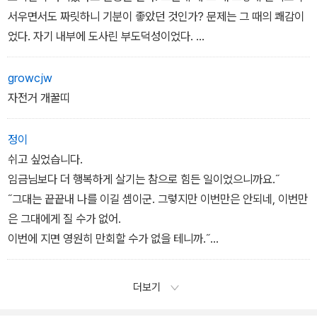
는 생각일랑 제발 버려야 한다. 그건 똑같이 무식한 거니까, 너희가 특
서우면서도 짜릿하니 기분이 좋았던 것인가? 문제는 그 때의 쾌감이
별히 주눅들 필요는 없지 않겠니. 그러나 너희들은 싫건 좋건 앞으로
었다. 자기 내부에 도사린 부도덕성이었다.
문명과 만나고 길들여질 테지만, 도시 아이들에게 있는 그대로의 자
연과 만나 가슴을 울렁거릴 기회는 좀처럼 없을걸. 그런 경험을 놓치
오늘 한 짓이 도둑질이 아닐지 모르지만 앞으로 도둑질을 할지도 모
growcjw
고 어른이 되어 버리면 너무 불쌍하지 않니. 바로 그런 소중한 경험을
르겠다는 생각이 들었다. 형의 일이 자기와 정녕 무관한 일이 아니란
자전거 개꿀띠
너희들은 도시 아이들한테 베풀 수가 있어. 달갈로 말이다.˝
생각이 들었다.
정이
- 달걀은 달걀로 갚으렴
소년은 아버지가 그러웠다. 도덕적으로 자기를 견제해 줄 어른이 그
쉬고 싶었습니다.
리웠다.
임금님보다 더 행복하게 살기는 참으로 힘든 일이었으니까요.˝
주인 영감님은 자기가 한 짓을 나무라기는 커녕 손해 안 난 것만 좋아
˝그대는 끝끝내 나를 이길 셈이군. 그렇지만 이번만은 안되네, 이번만
서 “오늘 운 텃다” 고 좋아하지 않았던가.
은 그대에게 질 수가 없어.
수남이는 짐을 꾸렸다. 아마 내일도 바람이 불었으면, 바람이 물결치
이번에 지면 영원히 만회할 수가 없을 테니까.˝
는 보리밭을 보았으면. 마침내 결심을 굳힌 수남이의 얼굴은 누런 똥
사나이가 입으로 가져 가려는 독배를 임금님은 황급히
빛이 말끔히 가시고, 소년다운 청순함으로 빛났다.
빼앗더니 대신 마셔 버렸습니다.
더보기
<시인의 꿈>