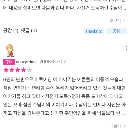
데 내용을 살펴보면 다음과 같다.
하나. 자전거 도둑
어린 수남이가
업무 수행 중 천재지변으로 인하여 자전거가 넘어 지면서 고급승
더보기
용차에 흠집을 내게 되어 자전거를 압수당하게 되는데 자물쇠로
공감 (
1
)
댓글 (0)
잠겨져 있는 상태로 자전거를 가지고 뛰어서 가게까지 오는데 주
인 아저씨는 아주 잘했다고 하자 수남이는 identity에 대해 고민
을 하다가 시골로 내려가는 내용이다.
어린이가 보는 교과서 입장
메뉴
에서 보면 기성세대인 주변 사람들은 수남이가 그렇게 하지 못하
imsilyelim
2008-07-07
게 말렸어야 하고 주인 아저씨는 승용차 주인에게 찾아가 정중하
게 사과를 하고 차의 수리비를 물어 줘야 하는 게 맞을 것이다. 하
6편의 단편으로 이루어진 이 이야기는 어른들의 이중적 모습과
지만 개인적인 생각으론삭막한 현대 사회를 살아가는 가진 자들
점점 변해가는 편리함 속에 우리가 잃어버리고 있는 것들에 대한
은 노블리스 오블리제(noblesse oblige : 가진 자의 도덕적 의
이야기를 하고 있다.<자전거 도둑>전기 용품 도매상에 다니고
무)에 대해 전혀 인식하지 못하고 있으니 그의 부도덕성을 논하
있는 꼬마 점원 수남이의 이야기이다.수남이는 언제나 자신을 아
는 건 옳지 않다고 생각한다.둘 달걀은 달걀로 갚으렴본인이 생각
끼고 자신을 감싸준다고 생각한 주인영감을 위해 남들보다 싼 임
하기엔 최고로 여기던 달걀이 TV에서는 하챦은 웃음거리로 밖에
금을 받으면서도 게으름없이 다른 사람의 두배의 일을 묵묵히 하
되지 않는 것에 대해 분노하며, 동생이 자기와 같이 실망하지 않
더보기
는 그런 소년이었다.하지만 어느 바람 세게 부는 날,지전거로 배