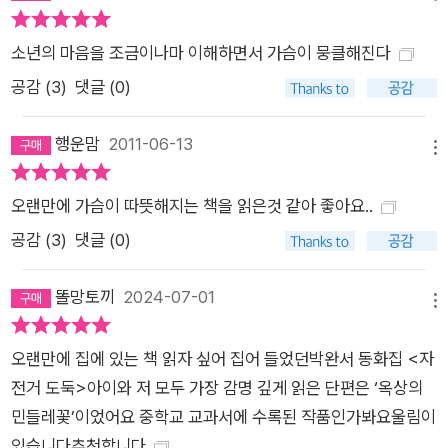
소년의 마음을 조금이나마 이해하면서 가슴이 뭉클해진다
공감 (
3
)
댓글 (0)
행운맘
2011-06-13
메뉴
오랜만에 가슴이 따뜻해지는 책을 읽은것 같아 좋아요..
공감 (
3
)
댓글 (0)
똘망토끼
2024-07-01
메뉴
오랜만에 집에 있는 책 읽자 싶어 집어 들었던박완서 동화집 <자
전거 도둑>아이와 저 모두 가장 감명 깊게 읽은 단편은 ‘옥상의
민들레꽃’이었어요 중학교 교과서에 수록된 작품인가봐요울림이
있습니다추천합니다