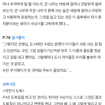
마나 우아하게 탈 줄 아는가, 큰 나무는 바람에 얼마나 안달맞게 들까
이야기를 들어주시는 할머니의 이야기를 다룬 '할머니는 우리 편', 자
부는가, 큰 나무와 작은 나무가 함께 사는 숲은 바람에 얼마나 우렁차
신보다 행복한 사람을 질투해 파멸하고 마는 임금님의 이야기 '마지
고 비통하게 포효하는가, 그것을 알고 있는 것은 이 골목에서 자기 혼
막 임금님' 등이 실려 있다.
자뿐이라는 생각이 수남이를 고독하게 했다.
어두운 시절에 마음을 달래고자 썼다는 작가의 이야기에서 알 수 있
- 자전거 도둑
P.74
딸기홀릭
듯이 이 책에 실린 동화들은 한결같이 비판과 풍자를 동화 속 깊이 감
˝그렇지만 선생님, 도시에선 수없는 문명의 이기들이 사람 사는 걸 돕
추고 있다. 아울러 도시민과 농촌민간의 갈등, 빈부의 격차를 통해 인
고 있었어요. 우린 그걸 길들이기는커녕 자주 그 이름과 쓸모를 헛갈
간의 삶에서 진정한 행복과 참된 아름다움이 무엇인지 묻고 있다.
리고 겁을 내고 했어요. 그럴때마다 도시 아이들은 우리를 불쌍히 여
기는 것 같았고,
우린 무식쟁이가 된 것처럼 주눅이 들었어요.˝
˝도시 아이들은 아마 토끼풀하고 괭이밥하고도 헛갈리는 애 천질
걸. 한뫼야, 우리가 문명의 이기에 대해 모르는 건 무식한 거고, 도
삼복사온
시 아이들이 밤나무와 떡갈나무와 참나무와 나도밤나무와 참피나무
<자전거 도둑>
와 물푸레나무와 피나무와 가시나무와 운사시나무와 가문비나무
P45 도둑질을 하고 만 것이다. 하지만 수남이는 스스로 그것은 결코
와 전나무와 삼나무와 잣나무와 측백나무에 대해 모르는 건 유식하다
도둑질이 아니었다고 변명을 한다. 그런데 왜 그 때 그렇게 떨리고 무