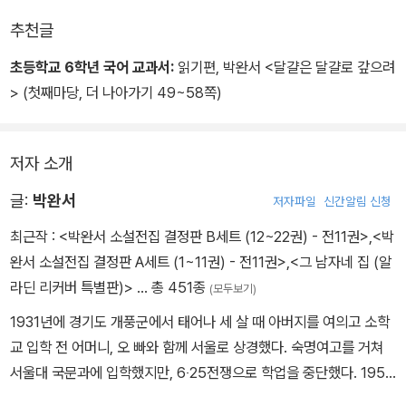
P89 “문명이 한 일은 그 다음 일이란다. 문명은 사람에게 해로운 곤
추천글
충을 닥치는 대로 죽였지. -중략- 사람이 사람에게 가장 해로운 곤충
초등학교 6학년 국어 교과서:
읽기편, 박완서 <달걀은 달걀로 갚으려
을 멸종시키려고 한 노릇이 결과적으로 이로운 곤충의 먹이를 없애는
> (첫째마당, 더 나아가기 49~58쪽)
일이 되고, 그 일이 자꾸만 얼어나면서 곤충 세계의 조화는 깨어지고
말았단다.
저자 소개
P93 “시가 정말 쓸모없는 거라면 없어지는 게 당연하지 않을까요?
우리 엄마가 아이들한테 제일 많이 하는 잔소리도 ‘쓸모없는 건 제때
글:
박완서
저자파일
신간알림 신청
제때 내버려라’ 인걸요” (아이)
최근작 :
<박완서 소설전집 결정판 B세트 (12~22권) - 전11권>
,
<박
완서 소설전집 결정판 A세트 (1~11권) - 전11권>
,
<그 남자네 집 (알
P94 “무엇이 쓸모있는냐가 문제였지. 그 시절 사람들은 몸을 잘 살
라딘 리커버 특별판)>
… 총 451종
(모두보기)
게 하는 데 쓸모있는 것만 중요하게 생각하고 마음을 잘 살게 하는 데
1931년에 경기도 개풍군에서 태어나 세 살 때 아버지를 여의고 소학
쓸모 있는 건 무시하려 들었으니까.” (시인 할아버지)
교 입학 전 어머니, 오 빠와 함께 서울로 상경했다. 숙명여고를 거쳐
-중략- “살맛이란, 나야말로 남과 바꿔치기 할 수 없는 하나 뿐인 나
서울대 국문과에 입학했지만, 6‧25전쟁으로 학업을 중단했다. 1953
라는 것을 깨닫는 기쁨이고, 남들의 삶도 서로 바꿔치기할 수 없는 각
년 결혼해 평범한 주부로 살며 1남 4녀를 두었고, 1970년 《여성동
기 제 나름의 삶이라는 것을 깨달아 아껴주고 사랑하는 기쁨이란다.”