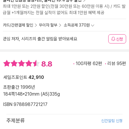
알라딘 만권당 삼성카드, 알라딘 15% 청구 할인
최대 1만원 또는 2만원 할인(전월 30만원 또는 60만원 이용 시) / 카드 발
급월 +1개월까지는 전월 실적이 없어도 최대 1만원 혜택 제공
카드/간편결제 할인
무이자 할부
소득공제 370원
관심 저자, 시리즈의 출간 알림을 받아보세요
신청
8.8
100자평 62편
리뷰 95편
세일즈포인트
42,910
초판출간 1996년
184쪽
148*210mm (A5)
335g
ISBN 9788987721217
주제분류
신간알림 신청