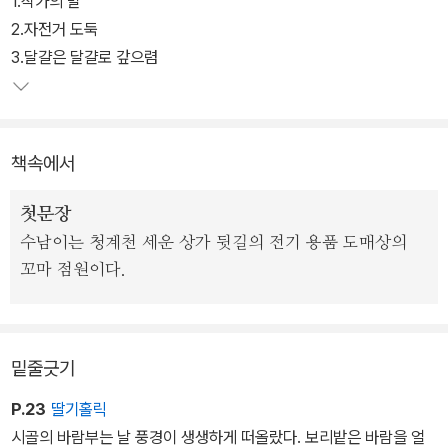
1.작가의 말
끼고, 가게 주인부터 주변의 사람들이 칭찬하는 소리를 듣자 양심을
2.자전거 도둑
일깨워 줄 아버지가 있는 시골로 돌아간다는 이야기.
3.달걀은 달걀로 갚으렴
두 번째 이야기는 79년의 책의 표제작이었던 '달걀은 달걀로 갚으렴'.
수학여행을 떠나기 위해 정성껏 닭을 기르던 한뫼는 도시인들이 달걀
책속에서
을 함부로 대하는 것을 보고 마음의 상처를 입는다. 동생 봄뫼가 수학
여행을 가기 위해 닭을 기르게 되자 한뫼는 그 닭을 죽이려하고, 봄뫼
첫문장
는 담임인 문선생님께 의논을 드린다. 도시 아이들에 주눅들린 한 똑
수남이는 청계천 세운 상가 뒷길의 전기 용품 도매상의
똑한 시골아이와 진정한 가치를 볼 줄 아는 선생님과의 대화를 통해
꼬마 점원이다.
참된 것이 무엇인지를 깨닫게 해준다.
이 외에도 문명화된 사회에서 자연과 말을 사랑하는 시인의 꿈을 지
켜나가는 할아버지와 소년의 이야기를 다룬 '시인의 꿈', 아무 것도 부
밑줄긋기
족할 게 없는 유복한 아파트에서 자살하는 할머니 사고를 방지하기
P.23
딸기홀릭
위해 동네 회의를 열지만 정작 필요한 대안은 듣지 못하는 궁전아파
시골의 바람부는 날 풍경이 생생하게 떠올랐다. 보리밭은 바람을 얼
트 주민들의 이야기 '옥상의 민들레꽃', 언제나 내편이 되어 친구처럼