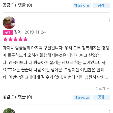
게 하기 위해 동생의 달걀 모으는 것을 방해하지만 선생님의 중재
공감 (
1
)
댓글 (0)
달을 나가게 되고 재수 없이 바람에 쓰러진 자전거가 어느 부잣집
로 도시 아이들을 초청해 시골의 모습을 보여 주면서 마무리 되는
자동차에 흠을 내게 되고 그 흠을 배상하라는 아저씨의 말에 자신
내용이다. 내가 시골 출신이라 공감이 많이 가는 부분이다. 하지
의 자전거를 메고 가게로 도망을 치고 오는데....수남이는 도망치
메뉴
만 똘레랑스라는 말이 있듯이 어느 누구에게나 표준이 될 수는 없
는 내내 자신의 몸 속에서 알지 못하는 쾌감을 느낀곤 당황스러워
정이
2019-11-24
다. 다른 사람을 인정했다면 그런 일을 없었을 텐데 라는 생각이
한다.그런 수남이를 보면서 잘했다고 주인영감은 수남이의 머리
든다.
셋. 시인의 꿈
넷. 옥상의 민들레꽃
다섯. 할머니는 우리 편
여
를 쓰다듬어 주는데 갑자기 수남은 이제까지와는 전혀 다른 주인
섯. 마지막 임금님 으로 구성되어 있으며 각 단락 마다 많은 것을
마지막 임금님의 마지막 구절입니다. 우리 모두 행복해지는 경쟁
영감의 이중성을 깨닫고는 몰래 가게를 더난는데 그런 수남이의
느끼게 한다.
기성세대들이 반성하고 개선한다면 틀림없이 좋은
에 몰두하느라 오히려 불행해지는것은 아닌지.쉬고 싶었습니
얼굴은 자전거를 메고 도망치던 모습이 아닌 순수한 소년의 모습
일만 있을 것이라고 생각한다.
다. 임금님보다 더 행복하게 살기는 참으로 힘든 일이었으니까
으로 돌아가 있다는 그런 내용이다.자신의 잇속만을 채우려는 어
요.''그대는 끝끝내 나를 이길 셈이군. 그렇지만 이번만은 안되
른들의 이중적 모습을 주인영감이라는 존재로 하여 보이고 있는
네, 이번만은 그대에게 질 수가 없어. 이번에 지면 영원히 만회
이야긴 주인 영감의 이중적인 모습을 실제의 말로는 표현을 하지
할 수가 없을 테니까.'사나이가 입으로 가져 가려는 독배를 임금
않으면서도 너무나 극명히 보여주고 있다.그리고 자신의 마음 속
더보기
님은 황급히빼앗더니 대신 마셔 버렸습니다.
에 숨겨져 있던 악한 그늘을 인정하고 그것에 전면으로 맞서는 수
공감 (
1
)
댓글 (0)
남이의 모습에서 순수한 소년의 내면을 엿 볼 수 있어 희망이란
미래의 모습을 볼 수 있도록 하고 있다. <달걀은 달걀로 갚으렴>
메뉴