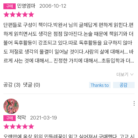
어간다. 도시 속에서 아이를 키우며 안타까운 일이 있다면 아이들
민영엄마
2006-10-12
의 마음이 공허한 것들로 채워지는 일이다. 현재 도시의 주역인
어른에게는 어릴 적 뛰놀던 뒷동산이 있고, 냇가에서 송사리를 잡
단편들로 구성이 책이다.박완서 님의 글체답게 편하게 읽힌다.편
던 추억이 있다. 도시태생이라도 현재의 아이들과는 사뭇 다른 풍
하게 읽히면서도 생각은 점점 많아진다.논술 때문에 책읽기와 더
경 속에서 자랐을 것이다. 어른들은 삭막한 현대생활에서 그나마
불어 독후활동이 강조되고 있다.따로 독후활동을 요구하지 않아
마음이 안주할 추억을 간직하고 살아가는 셈이다. 요즘 아이들은
도 저절로 생각의 물결이 일어날 것이다.사람의 삶에 대해서... 바
콘크리트로 둘러싸인 공간에서 부드럽고 말랑말랑한 흙의 감촉
르게 사는 것에 대해서... 진정한 가치에 대해서...초등입학과 더
을 아는 아이는 드문 것 같다. 가상현실게임을 즐기고 사이버 상
불어서 시작되는 (아니 어쩜 그전부터 시작되는...)입시때문에 아
에서 친구를 만나며 점점 자연과는 동떨어진 생활을 한다. 그리고
더보기
이들은 공부를 참 많이 한다.공부를 많이 하고 공부한 것들을 삶
그들이 보는 것은 무슨 사고가 터지면 집값이 똥값이 될까 걱정하
공감 (
3
)
댓글 (0)
속에서 바르게 펼쳐나가야 하는데깊게 고민하는 시간이 많지 않
고, 학군 따라서 이사하며 평수 큰 아파트에서 사는 것을 복이라
은 요즘의 아이들은 그부분이 부족하지 싶다. 박완서 님과 같은
고 생각하는 어른들이다. 이런 환경 속에서 그저 잘 먹고 잘 사는
어르신들의 삶의 경험과 고민들이 이야기 속에 아주 잘 녹아있다.
메뉴
것이 아이들의 최고 가치관으로 형성될 수 있지 않을까?작가가
아이들과 같이 읽고 각 단편의 갈등 상황에 대해 이야기를 해본다
적막
2021-03-19
말하고 싶었던 주제-눈에 보이지 않는 마음을 가꾸는 일. 순수한
면백 마디 교훈보다 값진 것을 얻을 수 있는 정말 추천하고 싶은
영혼을 가지고 올바른 마음의 잣대를 가지는 일. 그리고 참혹한
책이다.
현실 속에서도 노랗게 꽃 피울 수 있는 [옥상의 민들레꽃]의 민들
오랜만에 옥상 위의 민들레꽃이 읽고 싶어져서 구매했다. 고교 시