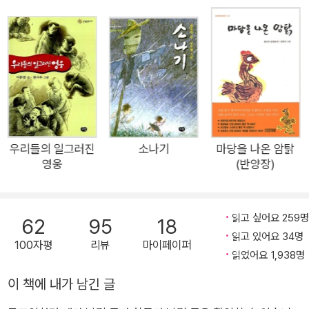
지금도 그렇지만 그 때도 내 얄팍한 글재주가 선인들의 곰삭은 지혜
을 쓰며 꾸준히 작품 활동을 해왔으며, 이외에도 동화‧산문집‧콩트집
를 어찌 흉내라도 낼 수 있었을까만은, 내 나름으로 열심히 때묻지 않
등 다양한 분야의 작 품을 두루 남겼다. 특히 『모래알만 한 진실이라
P127 그때 나 (“아이”)는 처음으로 엄마에게 내가 필요하지 않다는
은 정신과 교감을 시도했다는 걸로도 각별한 애착이 가는 글들이다.
도』, 『사랑을 무게로 안 느끼게』는 에세이스트로서의 박완서의 면모
사실을 알았습니다. 나에겐 나의 가족이 필요한데, 나의 가족은 나를
를 발견하도록 하는 작품이다. 한국문학의 거목으로서 한국문학작가
필요로 하지 않는다는 것은 견디기 어려운 슬픔이었습니다. -중략-
상(1980), 이상문학상(1981), 대한민국문학상(1990), 이산문학상
나는 살고 싶지 않다고 생각했습니다. 확실히 그렇게 생각했습니다.
(1991), 중앙문화대상(1993), 현대문학상(1993), 동인문학상(199
내가 사랑하는 사람들이 내가 없어져 주었으면 하고 바라고 있는데,
4), 한무숙문학상(1995), 대산문학상(1997), 만해문학상(1999),
무슨 재미로 살아가겠습니까?
인촌문학상(2000), 황순원문학상(2001), 호암예술상(2006) 등을
우리들의 일그러진
소나기
마당을 나온 암탉
영웅
(반양장)
수상했으며, 2006년에는 서울대학교 명예문학박사 학위를 받았다.
P129 도시로 부는 바람을 탄 민들레 씨앗들은 모두 시멘트로 포장한
타계 후에는 문학적 업적을 기려 금관문화훈장이 추서되었다.
딱딱한 땅을 만나 싹트지 못하고 죽어버렸으련만, 단 하나의 민들레
씨앗은 옹색하나마 홁을 만난 것입니다.
읽고 싶어요 259명
62
95
18
흙이랄 것도 없는 한 줌의 먼지에 허겁지겁 뿌리내리고 눈물겹도록
읽고 있어요 34명
100자평
리뷰
마이페이퍼
노랗게 핀 민들레꽃을 보자 나는 갑자기 부끄러운 생각이 들었습니
읽었어요 1,938명
다.
이 책에 내가 남긴 글
<마지막 임금님>