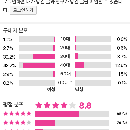
로그인하면 내가 남긴 글과 친구가 남긴 글을 확인할 수 있습니
P158 권력과 재산이 있을 때에는 가족이 나를 얼마나 사랑하나, 내
다.
로그인하기
가 가족을 얼마나 사랑하나를 확인할 길이 없었습니다. 우린 이제 부
족한 것 투성이입니다. 부족한 것은 사랑으로 채우지 않으면 안 됩니
구매자 분포
다. 그래서 서로 더 많이 사랑하고자 애쓰다보니, 보시다시피 이렇게
10대
0.6%
행복합니다.
1.0%
20대
0.6%
2.7%
30대
3.7%
30.2%
40대
12.6%
43.7%
50대
1.5%
2.9%
60대
0.1%
0.2%
여성
남성
8.8
평점 분포
59.2%
26.8%