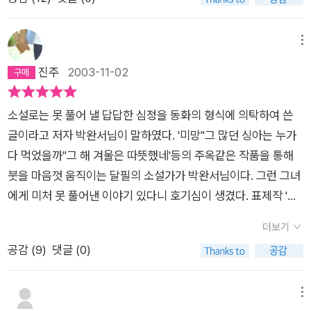
메뉴
진주
2003-11-02
소설로는 못 풀어 낼 답답한 심정을 동화의 형식에 의탁하여 쓴
글이라고 저자 박완서님이 말하였다. '미망''그 많던 싱아는 누가
다 먹었을까''그 해 겨울은 따뜻했네'등의 주옥같은 작품을 통해
붓을 마음껏 움직이는 달필의 소설가가 박완서님이다. 그런 그녀
에게 미처 못 풀어낸 이야기 있다니 호기심이 생겼다. 표제작 '자
전거 도둑' 과 다섯 편의 단편동화를 다 읽고 덮을 때, 이야기를 쓰
더보기
기 전의 작가의 심정을 이해할 수 있었다. '아, 바로 이 이야기를
공감 (
9
)
댓글 (0)
하고 싶어 그렇게 답답했었구나......' 읽고 난 후 내 가슴에도 한줄
기 시원한 바람이 부는 듯 하였다. [자전거 도둑]中 보리밭에 부
는 바람과 같이.우리의 삶의 터전은 갈수록 산업화되고 문명화되
메뉴