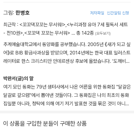
아》 장편소설 공모에 『나목』이 당선되어 불혹의 나이로 문단에 데뷔
그림:
한병호
저자파일
신간알림 신청
했다. 사회를 바라보는 날카롭지만 따듯한 시선과 진실된 필체로 많
P96 “요새 떠 다니는 말은 새로 생긴 물건의 이름하고, 그걸 갖고 싶
은 이들의 사랑을 받았다. 박완서는 삶의 곡절에서 겪은 아픔과 상처
다는 욕심을 위한 말이 전부지. 그러나 시를 위한 말은 그런 물건에 대
최근작 :
<꼬꼬댁꼬꼬는 무서워!>
,
<누리과정 유아 7세 필독서 세트
를 반드시 글로 쓰고야 말겠다는 생각으로 고통의 시기를 살아냈다.
한 욕심과는 상관없는 마음의 슬픔, 기쁨, 바람 등을 나타내는 말이란
- 전10권>
,
<꼬꼬댁 꼬꼬는 무서워>
… 총 142종
(모두보기)
“이것을 기억했다가 언젠가는 글로 쓰리라.” 숙부와 오빠 등 많은 가
다.”
추계예술대학교에서 동양화를 공부했습니다. 2005년 《새가 되고 싶
족이 희생당했으며 납치와 학살, 폭격 등 죽음이 너무나도 흔한 시절
어》로 BIB 황금사과상을 받았으며, 2014년에는 한국 대표 일러스트
이었다. 이름 없이 죽어간 가족들을 개별적으로 살아 숨 쉬게 하는 것
P98 “할아버지, 이상해요, 할아버지 말씀을 듣고 있으려니까 괜히
레이터로 한스 크리스티안 안데르센상 후보에 올랐습니다. ‘도깨비
이 처음 글을 쓴 목표였다. 그러나 막상 글을 통해 나온 건 분노가 아
가슴이 울렁거려요. 이런 느낌은 처음이예요.” (아이)
작가’로 불릴 만큼, 작가만의 독창적인 도깨비 세계를 구축해 오랫동
닌 사랑이었다. 그는 글로써 자신을 치유해나갔다. 하고 싶은 이야기
“아이야, 고맙다, 할아버지가 이제부터 말을 얻어다 시를 써도 늦지는
안 독자들의 사랑을 받고 있습니다. 그가 쓰고 그린 도깨비 이야기
박완서(글)의 말
가 많았다. 덕분에 그는 자신의 이야기에만 갇혀 있지 않고 당대의 전
않겠구나, 시인의 꿈은 가슴이 울렁거리는 사람과 만나는 거란다.”
《꼬꼬댁 꼬꼬는 무서워!》는 2002년 아시아 일러스트레이션 재팬(B
여기 모인 동화는 79년 샘터사에서 나온 어른을 위한 동화집 "달걀은
반적 문제, 가부장제와 여권운동의 대립, 중산층의 허위의식 등을 수
AIJ) 비엔날레에서 대상을 받았습니다. 쓰고 그린 책으로 《새가 되고
달걀로 갚으렴"에서 뽑아낸 것들이다. 그 동화집은 나의 최초의 동화
면 위로 끄집어 올려 직간접적으로 의식을 환기시켰다. 그러면서도
<옥상의 민들레꽃>
싶어》, 《미산계곡에 가면 만날 수 있어요》 등이 있고, 《황소와 도깨
집일뿐 아니라, 청탁에 의해 여기 저기 발표한 것을 묶은 것이 아니라
문학에 대한 열정과 세상에 대한 따뜻한 마음을 잃지 않은 보기 드문
P104 궁전 아파트 사람들이 이제껏 행복했던 것은 다른 사람들이 그
비》, 《도깨비와 범벅 장수》, 《수달이 오던 날》, 《발자국 개》, 《길로
자발적으로 내가 쓰고 싶어서 쓴 미발표 원고를 묶었다는 것으로도
문인이었다. “죽을 때까지 현역 작가로 남는다면 행복할 것”이라는
렇게 알아줬기 때문이니까요. 그것은 마치 엄마의 보석반지가 엄마를
길로 가다가》 등 수많은 어린이책에 그림을 그렸습니다.
나에게는 의미있는 책이다.
이 상품을 구입한 분들이 구매한 상품
말대로 그는 마지막까지 펜을 놓지 않았다. 2011년 1월 담낭암으로
행복하게 하는 것은 보석이 아름다워서가 아니라 보석이 진짜라는 보
타계할 때까지 40여 년간 80여 편의 단편소설과 15편의 장편소설
석장수의 보증 때문인 것과 같은 이치입니다.