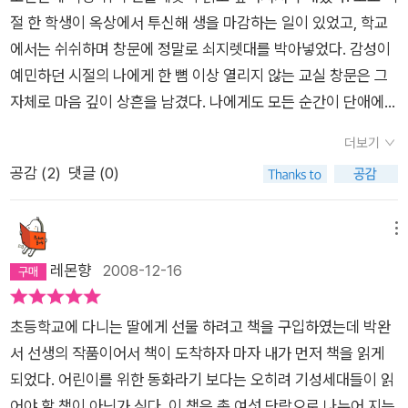
레처럼 진정한 용기를 배우기를 바라는 것이다. 투신자살을 하지
절 한 학생이 옥상에서 투신해 생을 마감하는 일이 있었고, 학교
못하도록 막는 것은 쇠창살이 아니라 한 줌도 안 되는 흙에서도
에서는 쉬쉬하며 창문에 정말로 쇠지렛대를 박아넣었다. 감성이
꽃을 피우는 민들레임을 깊이 공감한다. 여섯 편의 각기 다른 동
예민하던 시절의 나에게 한 뼘 이상 열리지 않는 교실 창문은 그
화이지만 이야기마다 민들레가 피어있는 것을 나는 볼 수 있었다.
자체로 마음 깊이 상흔을 남겼다. 나에게도 모든 순간이 단애에
이 책은 아이들에게 삶 속에서 민들레를 식별할 수 있는 맑은 눈
선 듯 느껴지던 때가 있었다. 한 발자국만 떼면 정말 끝날 것 같았
더보기
을 뜨게 해 줄 것이다.(초등 5~6학년, 중학생용으로 분류되어 있
는데, 거짓말처럼 친구에게서 전화가 걸려왔다. 잠시 망설이다 받
공감 (
2
)
댓글 (0)
지만 어른이라도 삶의 민들레를 발견하지 못해 답답한 사람이면
은 전화의 수화기 너머로 ‘사랑하는 아무개야, 뭐 하고 있었어?
읽기를 권한다.)
저녁은 뭐 먹었어?’라고 묻는 친구의 목소리에 꾹꾹 눌러담은 울
음이 담겨 있어서 나는 그날 죽지 않기로 결심했다.인간의 마음과
메뉴
건강을 연구하고 있는 지금, 나는 사회의 가장자리로 떠밀린 이들
레몬향
2008-12-16
을 보호하기 위해서는 사회적 제도적 안전망이 반드시 필요함을
말한다. 그러나 세상으로부터 멀어지려는 이들의 발걸음을 붙잡
초등학교에 다니는 딸에게 선물 하려고 책을 구입하였는데
박
완
아두는 것은 다정하게 건넨 따뜻한 말 한마디, 얼굴도 모르는 사
서
선생의 작품이어서 책이 도착하자 마자 내가 먼저 책을 읽게
람이 보인 작은 관심, 누군가가 오래전 전해온 마음일 수도 있다
되었다. 어린이를 위한 동화라기 보다는 오히려 기성세대들이 읽
는 것 또한 안다.
어야 할 책이 아닌가 싶다. 이 책은 총 여섯 단락으로 나누어 지는