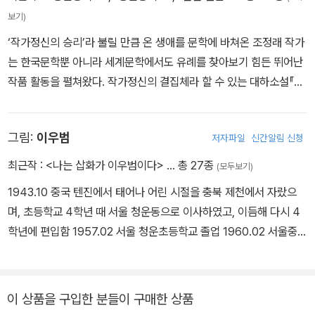
보기)
‘작가정신의 승리’라 불릴 만큼 온 생애를 문학에 바쳐온 조정래 작가
는 한국문학뿐 아니라 세계문학에서도 유례를 찾아보기 힘든 뛰어난
작품 활동을 펼쳐왔다. 작가정신의 결집체라 할 수 있는 대하소설『태
백산맥』『아리랑』『한강』은 ‘20세기 한국 현대사 3부 작’으로, 1천 5
백만 부 돌파라는 한국 출판사상 초유의 기록을 수립했다. 1943년
그림:
이우범
저자파일
신간알림 신청
전라남도 승주군 선암사에서 태어나 광주 서중학교, 서 울 보성고등
학교를 거쳐 동국대학교 국어국문학과를 졸업했다. 1970년 《현대문
최근작 :
<나는 삽화가 이우범이다>
… 총 27종
(모두보기)
학》으로 등단한 후, 왜곡된 민족사에서 개인이 처한 한계에 이르기까
1943.10 중국 텐진에서 태어나 어린 시절을 충북 제천에서 자랐으
지 다양한 영역을 아우르며 소설을 집필했다. 대하소설 3부작『태백산
며, 초등학교 4학년 때 서울 청운동으로 이사하였고, 이듬해 다시 4
맥』『아리랑』『한강』을 비롯해, 장편소설『천년의 질문』『풀꽃도 꽃이
학년에 편입함 1957.02 서울 청운초등학교 졸업 1960.02 서울중학
다』『정글만리』『허수아비춤』『사람의 탈』『인간 연습』『비탈진 음지』
교 졸업 1963.02 서울고등학교 졸업 1967.02 서울대학교 미술대학
『황토』『불놀이』『대장경』, 중단편소설집『그림자 접목』『외면하는 벽』
동양화과 졸업 2016.09.02 타계 고2 때부터 신문의 시사만평과 월
『유형의 땅』『상실의 풍경』『어떤 솔거의 죽음』등을 발표했다. 산문집
간지 <학원>,<아리랑> 및 <소설계>에 삽화를 그림, 병역을 마치고
이 상품을 구입한 분들이 구매한 상품
으로『누구나 홀로 선 나무』『황홀한 글감옥』『조정래의 시선』『조정래
부터 본격적으로 그림 활동을 시작하여 <주부생활>에서 미술직을 담