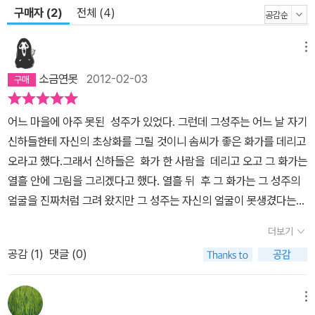
구매자 (2)
전체 (4)
메뉴
소금연못
2012-02-03
어느 마을에 아주 못된 성주가 있었다. 그런데 그성주는 어느 날 자기
신하들한테 자신의 초상화를 그릴 것이니 솜씨가 좋은 화가를 데리고
오라고 했다.그래서 신하들은 화가 한 사람을 데리고 오고 그 화가는
열흘 안에 그림을 그리겠다고 했다. 열흘 뒤 후 그 화가는 그 성주의
얼굴을 진짜처럼 그려 왔지만 그 성주는 자신의 얼굴이 못생겼다는
것을 믿지 못하고 그 화가를 감옥으로 보내고 다른 화가를 오게 하여
더보기
자신의 초상화를 그리게 했는데 그 이름이 바로 지루라는 화가 였다.
공감 (
1
)
댓글 (0)
지루는 옛날 감옥에간 화가와 같은 스승께 배웠다.그러나 지루는 자
신의 목숨을 건지기 위해 스승의 가르침을 버리고 실제 성주와 다른
모습을 그려 살았다. 진정한 예술가의 길을 가시밭길과 같다 . 예술
메뉴