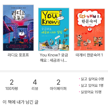
사진 여행: 길』과 함께, 문학 인생 50년을 담은『홀로 쓰고, 함께 살
당했다. 직장과 자신 일을 병행하기가 어려워 몇 년 후 프리랜서의 길
다』를 출간했다. 또한 고등학생 손자와 함께 집필한『할아버지와 손자
을 선택하였다. 여성지와 학생 잡지 등에 삽화를 그렸으며, 유수한 출
의 대화』와 청소년을 위한 위인전인『신채호』『안중근』『한용운』『김
판사의 동화집이나 위인전 등 아동출판물에 많은 그림을 그렸고, 초
구』『박태준』『세종대왕』『이순신』을 발표했다. 현대문학상, 대한민국
등학교 교과서와 고등학교 교과서의 일러스트를 담당해 왔다. 동시에
문학상, 단재문학상, 노신문학상, 광주문화예술상, 만해대상, 현대불
국내 주요 일간지에 계속적으로 많은 신문연재소설 삽화를 그렸으며,
교문학상, 심훈문학대상 등을 수상했고, 은관문화훈장을 수훈했다.
특히 최인호 작가와의 인연은 1972년 '바보들의 행진' 이후 30여 년
조정래 작가의 작품은 영어·프랑스어·독일어·일본어 등으로 세계 곳
간 계속되었다. 그간 삽화가 모임인 '무지개일러스트전', 미술대학 모
곳에서 번역 출간되었고, 영화·오페라·뮤지컬·만화로 만들어졌으며,
임 '6.3전', 고교 미술반 모임 '서미모전' 등에 여러 해 동안 많은 작품
TV 드라마 등으로도 제작되고 있다.
라디오 포포프
You Know? 궁금
따개비 한문숙어 1
을 출품하였고, 무지개일러스트와 출판문화진흥원 회원이었다.
해요 : 세금과 나라
살림
읽고 싶어요 0명
2
4
2
읽고 있어요 1명
100자평
리뷰
마이페이퍼
읽었어요 15명
이 책에 내가 남긴 글