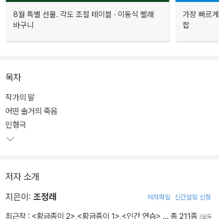
8월 특별 선물. 각도 조절 테이블 · 이동식 빨래
가장 빠르게
바구니
합
목차
작가의 말
어떤 솔거의 죽음
인형극
저자 소개
지은이:
조정래
저자파일
신간알림 신청
최근작 :
<황금종이 2>
,
<황금종이 1>
,
<인간 연습>
… 총 211종
(모두