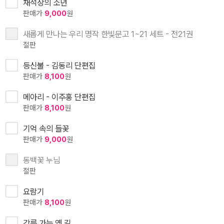
채석장의 소년
판매가
9,000
원
새롭게 만나는 우리 명작 한빛문고 1~21 세트 - 전21권
절판
등신불 - 김동리 단편집
판매가
8,100
원
메아리 - 이주홍 단편집
판매가
8,100
원
기억 속의 들꽃
판매가
9,000
원
동백꽃 누님
절판
요람기
판매가
8,100
원
강릉 가는 옛 길