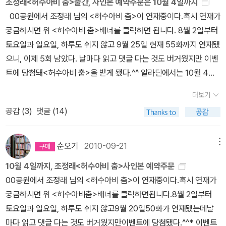
조정래<허수아비 춤>출간, 사인본 예약주문은 10월 4일까지
려오라는 숙제를 냈을 때도 솔거는 흐린 날씨로 인해 그림을 그리지
00공원에서 조정래 님의 <허수아비 춤>이 연재중이다.혹시 연재가
못하고 백지를 스승께 보여주었으나 친구는 상상력을 발휘하여 멋진
궁금하시면 위 <허수아비 춤>배너를 클릭하면 됩니다. 8월 2일부터
일출 그림을 스승에게 보여 주었던 일이 있었다. 두 친구의 상반된 행
토요일과 일요일, 하루도 쉬지 않고 9월 25일 현재 55화까지 연재됐
동을 통해서 진실한 삶을 살아가기 위해선 용기가 필요하다는 것을
으니, 이제 5회 남았다. 날마다 읽고 댓글 다는 것도 버거웠지만 이벤
새삼 깨닫는다. 초등 고학년용으로 다시 출간된 책이지만 조정래 문
트에 당첨돼<허수아비 춤>을 받게 됐다.^^ 알라딘에서는 10월 4일
학의 깊이를 그대로 느낄 수 있는 책이다.
까지 저자 사인본 예약주문을 받는다. http://www.aladin.co.kr/e
더보기
vents/wevent_detail_book.aspx?pn=100914_jo 알라딘 책
공감 (
3
)
댓글 (14)
소개에는 내가 웹진 연재에 단 댓글도 하나 올라 있다.^^ 박재우의
스카우트비가 입 소문으로만 전해지는데, 어떤 걸 믿어야 할지 난감
하네요. 하여간 윤실장이란 인물이 실권자라는 건 확실하네요. <삼성
순오기
2010-09-21
메뉴
을 생각한다>에서 본 이야기들 이 오버랩되네요. _ 순오기* *정치인,
10월 4일까지, 조정래<허수아비 춤>사인본 예약주문
공무원, 법조인, 학자들까지 2천명의 허수아비를 만들어 놓고 자기들
00공원에서 조정래 님의 <허수아비 춤>이 연재중이다.혹시 연재가
멋대로 돈의 권력을 휘두르는 일광그룹의 횡포를 보는 것이 씁쓸하지
궁금하시면 위 <허수아비춤>배너를 클릭하면됩니다.8월 2일부터
만, 이것이 우리의 현실이라는 걸 부인할 수 없다. 마치 <삼성을 생각
토요일과 일요일, 하루도 쉬지 않고9월 20일50화가 연재됐는데날
한다> 소설판 같은데, 조정래 선생님의 작품을 본 독자라면 공감할
마다 읽고 댓글 다는 것도 버거웠지만이벤트에 당첨됐다.^^* 이벤트