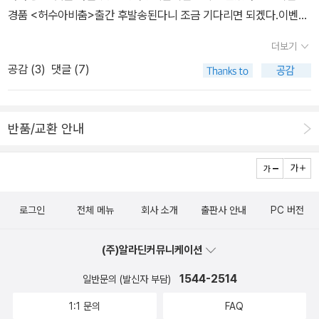
시원하고 명쾌한 해석과 글발에 압도당한다. 9월 30일까지 조정래
경품 <허수아비춤>출간 후발송된다니 조금 기다리면 되겠다.이벤트
샘 리뷰대회도 있는데... *양철나무구꾼님의 댓글을 보고 추가
1 : 조정래 작가에게 무엇이든 물어보세요! (댓글 이벤트)- 우수 댓글
하자면...1989년 2월 광주로 내려올 때는 한 5년만 살고 떠날 곳으로
더보기
: 조정래원고 액자 및 도서 - 10명알라딘에서 10월 4일까지 저자 사
생각했다.하지만 조정래 선생님의 <아리랑>을 읽고 광주살이에 정을
공감 (
3
)
댓글 (7)
인본 예약주문을 받는다.http://www.aladin.co.kr/events/weve
붙였다.심지어 '우리 애들을 자랑스런 호남인으로 키워야지' 불끈 다
nt_detail_book.aspx?pn=100914_jo알라딘 책 소개에 내가 웹
짐도 하고... 조정래 선생님은 박경리 선생님과 더불어 큰산맥으로 존
진 연재에 단 댓글도 하나 올라 있습니다.^^박재우의 스카우트비가
경하는 분이다. 조정래 선생님의 <인간연습> 작가 후기에 이런 글이
반품/교환 안내
입 소문으로만 전해지는데, 어떤 걸 믿어야 할지 난감하네요. 하여간
적혀 있다.'진정한 작가란 어느 시대, 어떤 정권하고든 불화할 수밖에
윤실장이란 인물이 실권자라는 건 확실하네요. <삼성을 생각한다>에
없다. 왜냐하며 모든 권력이란 오류를 저지르게 되어 있고, 진정한 작
서 본 이야기들 이 오버랩되네요. _ 순오기**정치인, 공무원, 법조인,
가는 그 오류들을 파헤치며 진실을 말하기 때문이다. 그러므로 작가
학자들까지 2천명의 허수아비를 만들어 놓고 자기들 멋대로 돈의 권
는 정치성과 전혀 관계없이 진보적인 존재일 수밖에 없으면, 진보성
로그인
전체 메뉴
회사 소개
출판사 안내
PC 버전
력을 휘두르는일광그룹의 횡포를 보는 것이 씁쓸하지만, 이것이 우리
을 띤 정치 세력이 배태하는 오류까지도 밝혀내야 하기 때문에 작가
의 현실이라는 걸 부인할 수 없다.마치<삼성을 생각한다> 소설판 같
는 끝없는 불화 속에서 외로울 수밖에 없다.'
(주)알라딘커뮤니케이션
은데, 조정래 선생님의 작품을 본 독자라면 공감할 시원하고 명쾌한
해석과 글발에 압도당한다.9월 30일까지 연재하는데, 설마 추석 연
1544-2514
일반문의 (발신자 부담)
휴에도 연재하는 건 아니겠지요?추석연휴에 바쁘지 않은 분들은 연
1:1 문의
FAQ
재를 보시라 추천한다.아래 배너를 클릭하면 바로 연결됩니다.추석에