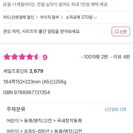
급월 +1개월까지는 전월 실적이 없어도 최대 1만원 혜택 제공
카드/간편결제 할인
무이자 할부
소득공제 370원
관심 저자, 시리즈의 출간 알림을 받아보세요
신청
9
100자평 2편
리뷰 4편
세일즈포인트
2,679
184쪽
152*223mm (A5신)
258g
ISBN 9788987721354
주제분류
신간알림 신청
어린이
>
동화/명작/고전
>
국내창작동화
어린이
>
초등5~6학년
>
동화/명작/고전