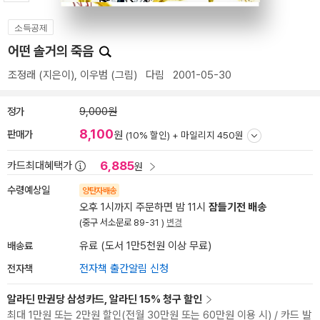
소득공제
어떤 솔거의 죽음
조정래
(지은이),
이우범
(그림)
다림
2001-05-30
정가
9,000원
8,100
판매가
원
(10% 할인) +
마일리지 450원
6,885
카드최대혜택가
원
수령예상일
양탄자배송
오후 1시까지 주문하면 밤 11시
잠들기전 배송
(중구 서소문로 89-31 )
변경
배송료
유료 (도서 1만5천원 이상 무료)
전자책
전자책 출간알림 신청
알라딘 만권당 삼성카드, 알라딘 15% 청구 할인
최대 1만원 또는 2만원 할인(전월 30만원 또는 60만원 이용 시) / 카드 발