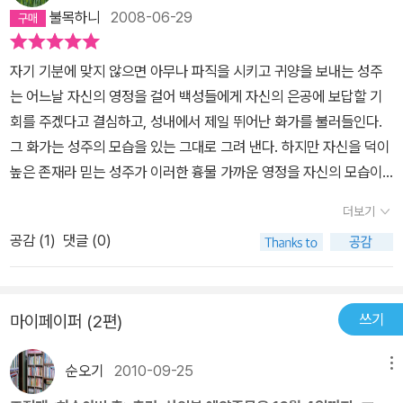
을 한다는 것은 권력과 자본, 세태로 부터 멀어져야 한다 . 그런 것을
불목하니
2008-06-29
동시에 누리고자 한다면 절대로 훌륭한 예술은 완성되지 않는다 . 아
이들이 읽기에는 조금 난해하지만 읽을 만한 소설.
자기 기분에 맞지 않으면 아무나 파직을 시키고 귀양을 보내는 성주
는 어느날 자신의 영정을 걸어 백성들에게 자신의 은공에 보답할 기
회를 주겠다고 결심하고, 성내에서 제일 뛰어난 화가를 불러들인다.
그 화가는 성주의 모습을 있는 그대로 그려 낸다. 하지만 자신을 덕이
높은 존재라 믿는 성주가 이러한 흉물 가까운 영정을 자신의 모습이
라고 인정하지 않고 분노한다. 그리고 신하들에게 자신의 모습이 이
더보기
러하냐고 묻는다. 신하들은 화가의 그림이 성주의 모습을 완벽하게
공감 (
1
)
댓글 (0)
재현했음을 알면서도 죽음이 두려워 그것을 인정하지 않는다. 성주는
그런 신하들의 비겁함과 왜곡된 가치관을 통해서 자신이 더할 나위
없이 덕이 높은 성주라고 믿게 되며, 자신의 비인간적인 행위를 반성
쓰기
마이페이퍼 (2편)
하기는커녕 덕한 악행을 저지르게 된다. 결국 있는 그대로의 사실을
왜곡 없이 그려 낸 화가만이 죽음을 당한다. 그러나 한 스승 밑에서 공
순오기
2010-09-25
메뉴
부하던 친구는 성주의 얼굴을 사실과 다른 인자하고 덕망있는 얼굴로
그려 성주로부터 칭찬과 상을 받는다. 과거에 스승이 일출그림을 그