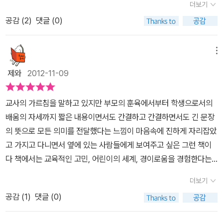
더보기
다. 또한 내 감성이 메마르고 동심이 사라졌다는 이유로 아이들이 체
공감 (
2
)
댓글 (0)
험하고 경험할 수 있는 분위기 마저 박탈해버렸던 지난날이 참 반성
이 된다. 몇일전 행복한 왕자를 읽어줄때 나의 내면의 아름다움과 감
성이 이야기 자체의 분위기와 잘 어우러졌던가... 그리고 그 책의 여운
메뉴
을 학생들에게 전해주고자 나또한 그런 분위기에 취할 줄 알았던가...
제와
2012-11-09
아니다.. 나는 충분히 지쳐서 나가떨어지고 허무해지며, 책을 읽어주
면서도 무슨 소용이 있어 하는 회의를 갖고 있었다. 내가 뭘가르치고
교사의 가르침을 말하고 있지만 부모의 훈육에서부터 학생으로서의
있는지 더이 상 알지 못하기 때문이었다. 가장 기억에 남는 문장.. 그
배움의 자세까지 짧은 내용이면서도 간결하고 간결하면서도 긴 문장
래서 우리는 어머니 , 아버지, 교사로서 부족하다는 죄의식을 가질 수
의 뜻으로 모든 의미를 전달했다는 느낌이 마음속에 진하게 자리잡았
밖에 없다. 하지만.. 어린이는 천부적으로 용서할 줄 안다. 부족함이
고 가지고 다니면서 옆에 있는 사람들에게 보여주고 싶은 그런 책이
있지만 교사와 부모들은 아이들을 지켜보고 함께 있으며 학생은 그런
다
책에서는 교육적인 고민, 어린이의 세계, 경이로움을 경험한다는
부모와 교사를 경험하고 성장하는 것이다. 그러나.. 중요한것은..나의
것, 본다는 것, 지켜본다는 것, 칭찬하는 것, 가르친다는 것, 훈육한다
감정에 책임을 갖고, 우리 학생들과 내 자녀에게 하는 말과 행동에 교
더보기
는 것, 교사를 경험하는 것, 분위기가 교육적인 것, 희망으로 사는 것,
육적 가치를 심어주는데 또 최선을 다해야겠다. 바램일뿐이지만... 넘
공감 (
1
)
댓글 (0)
어린이의 용서로 나누어 사회적 딜레마 사례를 통한 가르침에 대한
어져도 또 한번 희망한다.
방법과 함께 물음을 주고 있으면서 내용을 표현하자면 잔잔한 호수에