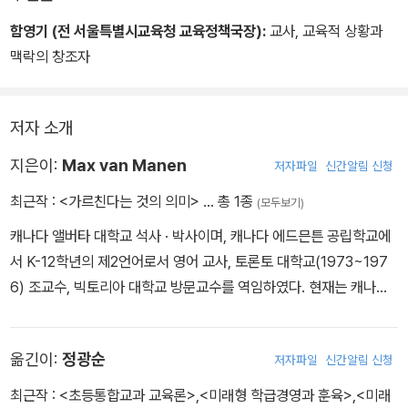
“이걸 다 어떻게 살리니?”
남자의 물음에 아이는 생명의 위협을 받고 있는 불가사리들을 응시하
함영기 (전 서울특별시교육청 교육정책국장):
교사, 교육적 상황과
며 대답했다.
맥락의 창조자
“그래도 요놈에게는 중요한 일이죠.”
저자 소개
이 이야기를 하는 이유는 과학 교육의 핵심은 인간에게 유용한 방식
으로 자료를 수집하고, 분류하는 것이 아니라는 것을 지적하려는 것
지은이:
Max van Manen
저자파일
신간알림 신청
이다. 진정한 과학자는 불가사리를 살리기 위해 바다로 그것을 ‘던지
최근작 :
<가르친다는 것의 의미>
… 총 1종
(모두보기)
는 사람’이다. 즉 보존하고 복구하는 사람이다. 자연을 지키고 생명을
보호하는 방식으로 자연의 본성을 이해하는 사람이다. 불가사리를 던
캐나다 앨버타 대학교 석사 · 박사이며, 캐나다 에드믄튼 공립학교에
지는 사람이 진정으로 교육받은 사람이다. 그는 불가사리의 말을 들
서 K-12학년의 제2언어로서 영어 교사, 토론토 대학교(1973~197
을 줄 아는 사람, 즉 불가사리의 본능을 이해하는 사람이다.
6) 조교수, 빅토리아 대학교 방문교수를 역임하였다. 현재는 캐나다
대부분의 교사는 학교나 교실에서, 교사와 학생 사이에서, 복도나 행
앨버타 대학교 교육학부 교수로 재작하고 있다. 관심분야는 현상학적
정실, 운동장과 같은 학교의 구석구석에서 말로 표현할 수 없는 교수
해석학, 교육고정과 교육이론, 현상학적 글쓰기다.
옮긴이:
정광순
저자파일
신간알림 신청
와 학습이 매일 일어나고 있다는 것을 알고 있다. 이것을 알아차리는
것은 교육학적 지식 때문이 아니라 그런 지식에 대한 경험 때문이다.
최근작 :
<초등통합교과 교육론>
,
<미래형 학급경영과 훈육>
,
<미래