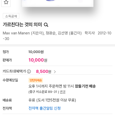
소득공제
가르친다는 것의 의미
Max van Manen
(지은이),
정광순
,
김선영
(옮긴이)
학지사
2012-10
-30
정가
10,000원
10,000
판매가
원
8,500
카드최대혜택가
원
수령예상일
양탄자배송
오후 1시까지 주문하면 밤 11시
잠들기전 배송
(중구 서소문로 89-31 )
변경
배송료
유료 (도서 1만5천원 이상 무료)
전자책
전자책 출간알림 신청