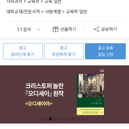
사회과학
>
교육학
>
교육 일반
대학교재/전문서적
>
사범계열
>
교육학 일반
선물하기
공유하기
중고
중고
중고 등록
알라딘에 팔기
회원에게 팔기
알림 신청