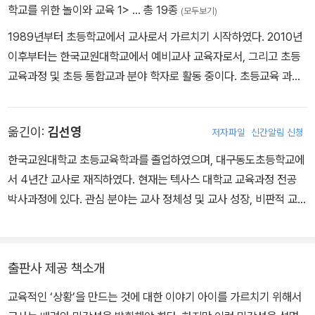
이것은 합리적이라기보다는 감각적이다. 즉, 느끼는 것이다.
학교를 위한 놀이와 교육 1>
… 총 19종
(모두보기)
1989년부터 초등학교에서 교사로서 가르치기 시작하였다. 2010년
연인 사이에는 사랑, 친구 사이에는 우정이 있듯이 교사에게는 교육
이후부터는 한국교원대학교에서 예비교사 교육자로서, 그리고 초등
이 있다. ‘진정한’교사는 ‘교육이란 무엇인가’, ‘교육한다는 것은 무엇
교육과정 및 초등 통합교과 분야 학자로 활동 중이다. 초등교육 과정
인가?’ 하는 식의 질문에 답하는 방식으로 행동한다. 사랑하는 연인
론, 초등 통합교과 교육론, 초등 교사의 교육과정 문해력 등을 강의하
들이 삶 속에서 살아 있는 교육의 의미를 계속 증명해야 한다. 하지만
며, 한국통합교육과정학회, 한국초등교육학회, 한국교육과정학회 회
교육의 문제는 대부분의 경우 사전에 그 상황을 알기도 힘들 뿐 더러
옮긴이:
김선영
저자파일
신간알림 신청
원으로 활동 중이다. 그동안 2007, 2009, 2015, 2022 개정 교육과
예측하기도 어렵다.
정(초등 통합교과) 개정 연구와 교과용 도서 개발에 참여해 왔다. 『2
한국교원대학교 초등교육학과를 졸업하였으며, 대구동도초등학교에
015 개정 교육과정에 따른 초등학교 통합교과 교육론』(학지사, 201
서 4년간 교사로 재직하였다. 현재는 텍사스 대학교 교육과정 전공
교사는 스스로 가르치기 적절한 상태로 만들어야 한다. 교사의 눈으
9) 등의 저서와 『가르친다는 것의 의미』(공역, 학지사, 2012) 등의
박사과정에 있다. 관심 분야는 교사 정체성 및 교사 성장, 비판적 교
로 어린이 책을 읽으려고 노력해야 한다. 이런 식으로 교육에 대한 감
역서가 있다.
육, 다문화 교육이다.
각을 습득하려고 노력해야 하고, 이렇게 습득한 감각을 교육행위가
필요한 순간에 발휘할 수 있어야 한다.
출판사 제공 책소개
교육적인 ‘상황’을 만드는 것에 대한 이야기 아이를 가르치기 위해서