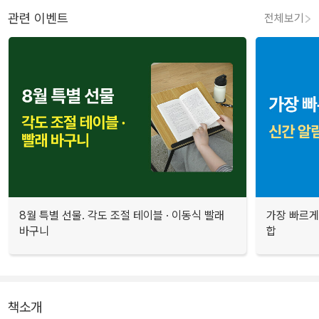
관련 이벤트
전체보기
8월 특별 선물. 각도 조절 테이블 · 이동식 빨래
가장 빠르게
바구니
합
책소개