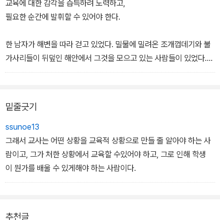
교육에 대한 감각을 습득하려 노력하고,
필요한 순간에 발휘할 수 있어야 한다.
한 남자가 해변을 따라 걷고 있었다. 밀물에 밀려온 조개껍데기와 불
가사리들이 뒤덮인 해안에서 그것을 모으고 있는 사람들이 있었다.
잠시 후, 사람들은 주워 모은 조개와 불가사리를 냄비 속에 넣어 끊였
다.
남자는 주변을 둘러보다가 저쪽에 혼자 있는 한 아이를 발견했다.
밑줄긋기
그 아이는 모래 속에 있는 뭔가를 응시하고 있었다. 그러더니 그 아이
는 부서지는 파도 너머로 무엇인가를 던졌다.
ssunoe13
남자는 가까이 가서 그 아이를 지켜보았다. 불가사리 한 마리가모래
그래서 교사는 어떤 상황을 교육적 상황으로 만들 줄 알아야 하는 사
웅덩이 안에서 헤어나려고 발버둥 치고 있었다.
람이고, 그가 처한 상황에서 교육할 수있어야 하고, 그로 인해 학생
아이는 빠르면서도 부드럽게 불가사리를 하나씩 집어서는 바다로 던
이 뭔가를 배울 수 있게해야 하는 사람이다.
지고 있었다.
“바닷물을 만나면 이 불가사리는 살지도 몰라요.”
아이가 남자에게 말했다. 남자는 좀 당황했다.
추천글