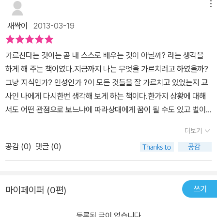
띄운 배위에서 들려주는 이야기 같은 분위기가 단숨에 읽고 다시 한
메뉴
번 보게 했다
교육적인 고민 중 교육자 편에 방과 후, 학교 현관문 열
새싹이
2013-03-19
쇠구멍으로 나무 조각을 끼워 넣고 있는 두 남학생이 있다. 마침 학교
주변을 살피던 교장이 이들을 발견했다. 두 남학생은 깜짝 놀라 도망
가르친다는 것이는 곧 내 스스로 배우는 것이 아닐까? 라는 생각을
쳤다. 다음날 교장은 두 남학생 중 한 명의 얼굴을 기억해내고, 교실을
하게 해 주는 책이였다.지금까지 나는 무엇을 가르치려고 하였을까?
방문해서 그 학생을 찾아냈다. 교장은 학생에게 어제의 일을 누구와
그냥 지식인가? 인성인가 ?이 모든 것들을 잘 가르치고 있었는지 교
했는지, 그 친구의 이름을 말 하라고 했다. 하지만 남 학생은 친구의
사인 나에게 다시한번 생각해 보게 하는 책이다.한가지 상황에 대해
이름을 대지 않고 버티고 서있다. 화가 난 교장은
공공시설이나 물건
서도 어떤 관점으로 보느냐에 따라상대에게 꿈이 될 수도 있고 벌이
을 파괴하는 것은 범죄이며, 공공의 재산을 축내서 납세자에게 세금
될수도 있는 내용들을 읽으면서 내가 만약 같은 상황, 비슷한 상황에
부담을 주는 아이는 가만 둘 수 없다고 말했다. 하지만 그 아이는 끝내
더보기
처하게 된다면상대에게 꿈을 줄 수 있도록 가르쳐 줘야지. 행동해야
교장에게 친구의 이름을 말하지 않았고, 결국 남 학생은 5일간의 정
공감 (
0
)
댓글 (0)
지 하는 것을 깨닫게 해 준 책이다.
학처벌을 받았다
이 교장이 남학생에게 한 행동은 과연 교육이라 할
수 있는가?
당신이라면 ‘밀고자’가 되기를 거부하는 남학생을 어떻게
할 것인가?
쓰기
마이페이퍼 (0편)
등록된 글이 없습니다