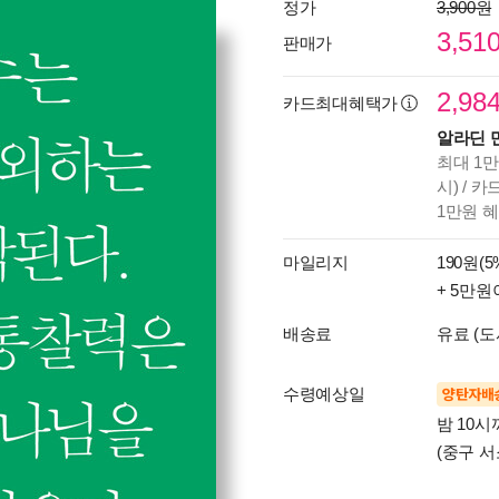
정가
3,900원
3,51
판매가
2,98
카드최대혜택가
알라딘 
최대 1만
시) / 
1만원 
마일리지
190원(5
+ 5만원
배송료
유료 (도
수령예상일
양탄자배
밤 10
(중구 서