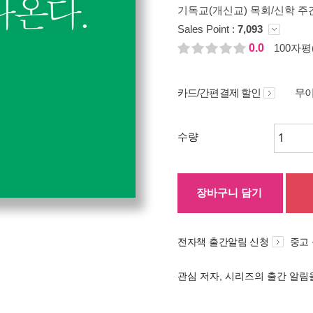
기독교(개신교) 목회/신학 주간
Sales Point :
7,093
0.0
100자평(
카드/간편결제 할인
무이
수량
장바구니 담기
전자책 출간알림 신청
중고
관심 저자, 시리즈의 출간 알