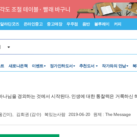
알라딘굿즈
온라인중고
중고매장
우주점
음반
블루레이
커피
서
스트
새로나온책
이벤트
정가인하도서
추천도서
작가와의 만남
북
 하나님을 경외하는 것에서 시작된다. 인생에 대한 통찰력은 거룩하신 
옮긴이),
김회권
(감수)
복있는사람
2019-06-20
원제 : The Message