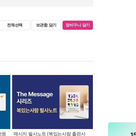
전체선택
보관함 담기
장바구니 담기
천원
메시지 필사노트 (복있는사람 출판사
8월 특별 선물. 각도 