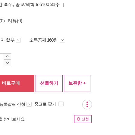
 35위
, 종교/역학 top100
31주
|
0)
리뷰(0)
자 할부
소득공제 160원
바로구매
선물하기
보관함 +
중고로 팔기
 등록알림 신청
림을 받아보세요
신청