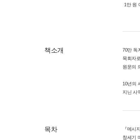
1만 원 
책소개
70만 
목회자로
원문의 
10년의 
지닌 사
목차
『메시지
창세기 