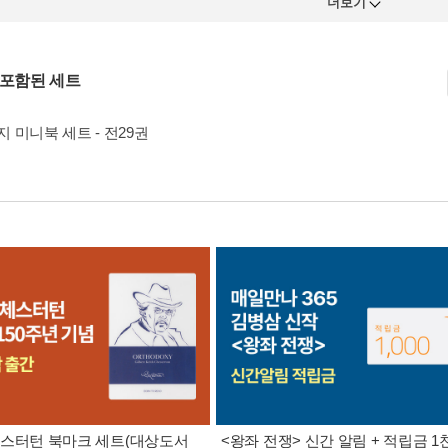
더보기
 포함된 세트
 미니북 세트 - 전29권
. 체스터턴 북마크 세트(대상도서
<왕좌 전쟁> 신간 알림 + 적립금 1