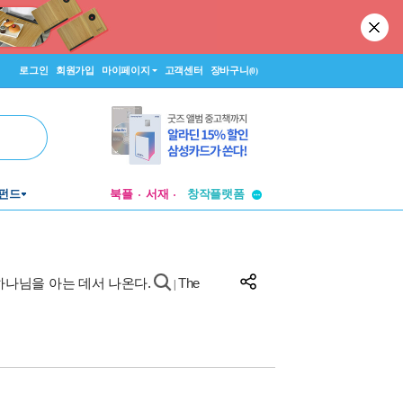
로그인
회원가입
마이페이지
고객센터
장바구니
(0)
투비컨티뉴드
펀드
북플
서재
창작플랫폼
투비컨티뉴드
하나님을 아는 데서 나온다.
The
|