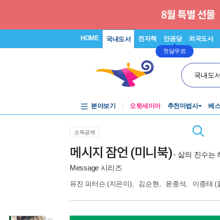
HOME
전자책
만권당
외국도서
국내도서
첫달무료
국내도
분야보기
오뒷세이아
추천마법사
베
소득공제
메시지 잠언 (미니북)
- 삶의 진수는
Message 시리즈
유진 피터슨
(지은이),
김순현
,
윤종석
,
이종태
(