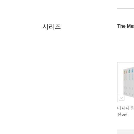
시리즈
The M
메시지 영
전5권