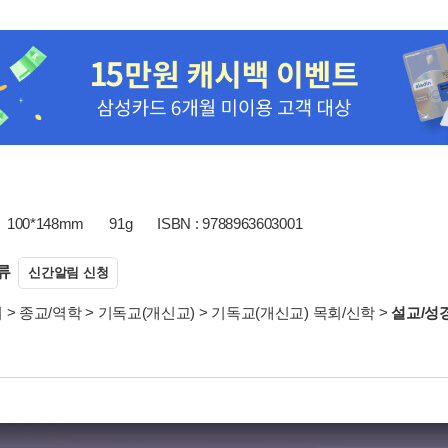
100*148mm
91g
ISBN : 9788963603001
류
신간알림 신청
서
>
종교/역학
>
기독교(개신교)
>
기독교(개신교) 목회/신학
>
설교/성