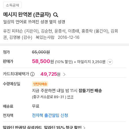
소득공제
메시지 완역본 (큰글자)
일상의 언어로 쓰여진 성경 옆의 성경
유진 피터슨
(지은이),
김순현
,
윤종석
,
이종태
,
홍종락
(옮긴이),
김회
권
,
김영봉
(감수)
복있는사람
2016-12-16
정가
65,000원
58,500
판매가
원
(10% 할인) +
마일리지 3,250원
49,725
카드최대혜택가
원
수령예상일
양탄자배송
지금 주문하면 내일 밤 11시
잠들기전 배송
(중구 서소문로 89-31 )
변경
배송료
무료
전자책
전자책 출간알림 신청
알라딘 만권당 삼성카드, 알라딘 15% 청구 할인