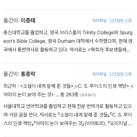
미국 골든게이트침례신학교에서 교육학(M.A.)을, 트리니티복음주의
받아들이는 것이, 바로 여러분이 그분을 위해 할 수 있는 최선의 일입
교회 ‘비밀의 정원’은 지친 이들의 쉼터, 고단한 이들의 해방구가 되었
신학교에서 상담학(M.A.)을 전공했다.
니다. 문화에 너무 잘 순응하여 아무 생각 없이 동화되어 버리는 일이
다. 국립수목원에서 발간한 《가장 가보고 싶은 정원 100》(국립수목
옮긴이:
이종태
저자파일
신간알림 신청
없도록 하십시오. 대신에, 여러분은 하나님께 시선을 고정하십시오.
원)에 선정되었고, 2018년에는 한국기독교교회협의회와 기독교환경
총신대학교를 졸업하고, 영국 브리스톨의 Trinity College와 Spurg
그러면 속에서부터 변화가 일어날 것입니다. 그분께서 여러분에게 바
연대가 갈릴리교회를 ‘녹색교회’로 선정했다. 감리교신학대학교와 같
eon's Bible College, 영국 Durham 대학에서 수학했으며, 현재 영
라시는 것을 흔쾌히 인정하고, 조금도 머뭇거리지 말고 거기에 응하
은 대학원을 졸업했다. “우주의 가장 깊은 신비에 능동적으로 참여하
국에서 통번역사로 활동하고 있다. 역서로는 <목회자 후보생들에게
십시오. 여러분을 둘러싸고 있는 문화는 늘 여러분을 미숙한 수준으
는 행위”로서의 정원 일을 기록한 《정원사의 사계》(늘봄)는 저자의
>, <마틴 루터의 생애>(생명의 말씀사) 등이 있다.
로 끌어 낮추려 하지만, 하나님께서는 언제나 여러분에게서 최선의
첫 책이자 2019년 우수출판콘텐츠 제작지원사업에 선정되었다. 옮
것을 이끌어 내시고 여러분 안에 멋진 성숙을 길러 주십니다.”
긴 책으로는 《공동체로 사는 이유》(비아토르), 《디트리히 본회퍼》,
옮긴이:
홍종락
저자파일
신간알림 신청
_로마서 12:1-2
《나를 따르라》, 《옥중서신》, 《안식》, 《메시지》(이상 복있는사람),
《디트리히 본회퍼》(포이에마), 《마이스터 엑카르트는 이렇게 말했
최근작 :
<소설이 내게 말해 준 것들>
,
<C. S. 루이스의 인생 책방>
,
<
다》(분도출판사), 《내가 알아야 할 모든 것은 창세기에서 배웠다》(IV
악마의 눈이 보여 주는 것>
… 총 283종
(모두보기)
P), 《루미 평전: 나는 바람, 그대는 불》(늘봄) 외 다수가 있다.
서울대학교 언어학과를 졸업하고 현재 전문 번역가로 활동하고 있으
며 가끔 글을 쓴다. 저서로는 『소설이 내게 말해 준 것들』『C. S. 루이
스의 인생 책방』『악마의 눈이 보여주는 것』(비아토르), 『오리지널 에
필로그』『나니아 나라를 찾아서』(홍성사)가 있으며, 옮긴 책으로는