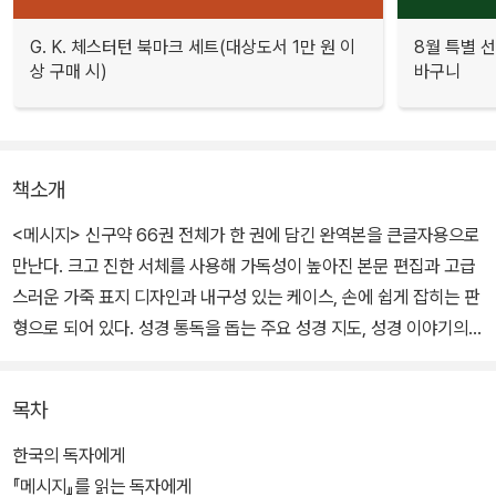
G. K. 체스터턴 북마크 세트(대상도서 1만 원 이
8월 특별 선
상 구매 시)
바구니
책소개
<메시지> 신구약 66권 전체가 한 권에 담긴 완역본을 큰글자용으로
만난다. 크고 진한 서체를 사용해 가독성이 높아진 본문 편집과 고급
스러운 가죽 표지 디자인과 내구성 있는 케이스, 손에 쉽게 잡히는 판
형으로 되어 있다. 성경 통독을 돕는 주요 성경 지도, 성경 이야기의
다섯 막 등 부록이 실려 있다.
목차
성경 원문을 오늘의 일상 언어로 옮긴 <메시지> 완역본. <메시지>는
영미권에서 1993년 신약 출간, 2002년 완역본이 출간된 이후, 1천
한국의 독자에게
만 독자들이 선택해서 읽고 있다. <메시지> 한국어판은 지난 2009
『메시지』를 읽는 독자에게