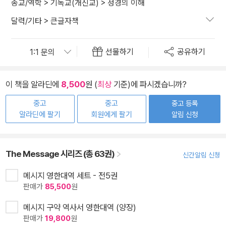
종교/역학
>
기독교(개신교)
>
성경의 이해
달력/기타
>
큰글자책
선물하기
공유하기
이 책을 알라딘에
8,500
원 (
최상
기준)에 파시겠습니까?
중고
중고
중고 등록
알라딘에 팔기
회원에게 팔기
알림 신청
The Message 시리즈 (총 63권)
신간알림 신청
메시지 영한대역 세트 - 전5권
판매가
85,500
원
메시지 구약 역사서 영한대역 (양장)
판매가
19,800
원