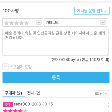
으로, 『메시지』는 성경 원어를 직접 한국 문화와 정서 그리고 우리말
100자평
게시물 운영 원칙
의 독특한 맛을 살려 번역하는 작업을 고대하게 한다. “『메시지』 한국
어판은 ‘한국판 더 메시지’가 나오기까지 그 길을 예비하는 세례 요한
카테고리
같은 역할을 수행하지 않을까 생각합니다”(이종태, 『메시지』 한국어
판 번역자). __________________________________________________
_________________________ 『메시지』는 일상의 언어로 쓰여진 읽는
성경입니다. 『메시지』는 교인들에게 성경을 읽게 해주려는 한 목회자
의 열정에서 시작되었습니다. “교인들이 성경을 원문으로 읽을 수 있
현재
0
/280byte (한글 140자 이내)
다면 얼마나 신선한 충격을 받을까……” 하는 고민을 하면서, 교인들
이 성경에 좀 더 다가갈 수 있도록 그들이 사용하는 일상의 언어로 '갈
스포일러 포함
라디아서'를 번역하기 시작했습니다. 1년에 걸쳐 완성된 그 번역을 읽
등록
은 교인들은, 성경이 능히 읽을 수 있고 이해할 수 있으며, 다른 도움
없이도 읽어 낼 수 있는 책이라는 것을 알게 되었습니다. 성경은 우리
구매자 (2)
전체 (2)
가 거리와 시장과 식탁에서 사용하는 언어, 가족과 친구와 동료들과
사용하는 일상의 언어로 쓰여졌기 때문입니다. 『메시지』는 성경 원문
sena900
2018-10-15
메뉴
을 학문적으로 충실히 옮긴 성경입니다. 『메시지』는 평생을 원어로