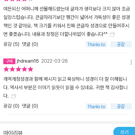
성경을 읽고 공부하고 가르쳐 온 학자이자 35년을 목회자로 살아온
여든되신 어머니께 선물해드렸는데 글자가 생각보다 크지 않아 조금
저자 유진 피터슨의 모든 것이 녹아든 평생의 결실입니다. 그는 이미
실망스럽습니다. 큰글자라기보단 행간이 넓어서 가독성이 좋은 성경
좋은 번역본이 많이 나와 있는 직역이 아니라, 원문의 의미를 좀 더 생
책인 것 같아요. 책 크기를 키워서 진짜 큰글자 성경으로 만들어주시
명력 있고 인상 깊게 전하는 데 적합한 오늘의 언어로 의역(paraphr
면 좋겠습니다. 내용과 장정은 더할나위없이 좋습니다^^
ase)했습니다. 10년의 세월 동안 주 5일 하루 6시간을 이 번역 작업
공감 (
5
)
댓글 (0)
에 들였던 것입니다. 이처럼 『메시지』는 한 개인의 신학과 목회적 배
경과 역사를 지닌 사역(私譯)이지만, 북미의 신뢰받는 신구약학 학
jhdream16
2022-03-28
자들의 감수를 통해 학문적으로 검증을 받았습니다. 『메시지』는 성경
메뉴
번역의 전통을 따른 성경입니다. 위대한 성경 번역가 중 한 명인 16세
개역개정성경과 함께 메시지 읽고 묵상하니 성경이 더 잘 이해됩니
기의 윌리엄 틴데일은 “쟁기로 밭을 가는 소년도 읽을 수 있게” 성경
다. 역사서 부분은 이야기 읽듯이 읽을 수 있네요. 귀한 책 감사합니
을 번역한다고 했습니다. 그 시대의 언어로 번역해서 누구나 읽을 수
다.
있어야 한다는 번역의 전통에 따라, 성경은 새로운 시대와 독자에 맞
공감 (
0
)
댓글 (0)
게 끊임없이 재번역되어 왔습니다. 모든 사람이 능히 읽을 수 있는 성
경으로 복음의 소식을 접할 수 있게 된 것은 그런 소중한 전통 때문이
었습니다. 그 오랜 성경 번역의 역사와 전통을 『메시지』도 따르고 있
습니다. 『메시지』는 1천만 독자가 선택한 성경입니다. 1993년 신약
쓰기
마이리뷰