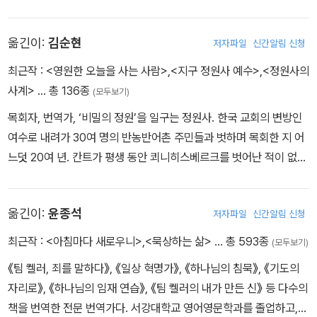
을 공부했다. 신학교 졸업 후 존스 홉킨스 대학교에서 셈어 연구로 석
떳떳한 이들 사이에 끼지 못하네.
사학위(M.A.)를 받았으며, 1958년 미국 장로교단(PCUSA)에서 목
옮긴이:
김순현
저자파일
신간알림 신청
사 안수를 받았다. 1959년부터 뉴욕 신학교에서 성경 원어와 성경을
그대의 길은 하나님께서 지도해 주시나,
가르치며, 뉴욕시 화이트 플레인스 장로교회 협동목사로 사역했다(이
최근작 :
<영원한 오늘을 사는 사람>
,
<지구 정원사 예수>
,
<정원사의
악인들의 종착지는 구렁텅이일 뿐.“
시기 동안 목회자로서의 정체성과 소명을 깨닫는다). 1962년, 교수
사계>
… 총 136종
(모두보기)
_시편 1편
직을 사임하고 메릴랜드주의 작은 마을 벨 에어에서 ‘그리스도 우리
목회자, 번역가, ‘비밀의 정원’을 일구는 정원사. 한국 교회의 변방인
왕 장로교회’를 시작하여 이후 29년간 목사로 섬겼다. 1993년부터 2
“너희는 피곤하고 지쳤느냐? 종교생활에 탈진했느냐? 나에게 오너
여수로 내려가 30여 명의 반농반어촌 주민들과 벗하며 목회한 지 어
006년까지 캐나다 밴쿠버에 있는 리젠트 칼리지에서 영성 신학을 가
라. 나와 함께 길을 나서면 너희 삶은 회복될 것이다. 내가 너희에게
느덧 20여 년. 칸트가 평생 동안 쾨니히스베르크를 벗어난 적이 없으
르쳤다. 2018년 10월 22일 “자, 이제 가자”(Let’s go)라는 마지막
제대로 쉬는 법을 가르쳐 주겠다. 나와 함께 걷고 나와 함께 일하여라.
면서도 인간의 가장 보편적인 도덕과 철학을 논구했다면, 저자는 여
말을 남기며 여든다섯의 나이로 이 땅에서의 ‘순례 여행’을 마감했다.
내가 어떻게 하는지 잘 보아라. 자연스런 은혜의 리듬을 배워라. 나는
수에 오롯이 정주하며 동서양의 위대한 스승들로부터 영성을 배우는
주요 저서로는 성경을 오늘의 일상의 언어로 번역한 『메시지』 외에,
옮긴이:
윤종석
저자파일
신간알림 신청
너희에게 무겁거나 맞지 않는 짐을 지우지 않는다. 나와 함께 있으면
한편 생명을 아끼시는 하나님의 마음을 깊이 체득한 정원사의 삶을
『물총새에 불이 붙듯』『일상, 부활을 살다』『사복음서 설교』『요한계시
자유롭고 가볍게 사는 법을 배울 것이다.”
살고 있다. 저자는 우리가 딛고 선 삶터와 우리를 둘러싼 환경을 하나
최근작 :
<아침마다 새로우니>
,
<묵상하는 삶>
… 총 593종
록 설교』『잘 산다는 것』『아침마다 새로우니』『길 위의 빛, 예수 그리
(모두보기)
_마태복음 11:28-30
님이 맡겨 주신 ‘주님의 밭(ager Domini)’으로 여기고, 그 밭을 정성
스도』(복 있는 사람), 『한 길 가는 순례자』『주와 함께 달려가리이다』
《팀 켈러, 죄를 말하다》, 《일상 혁명가》, 《하나님의 침묵》, 《기도의
껏 일구고 보살펴, 낙원을 얼핏 보여 주는 정원으로 만드는 것이 ‘정원
『다윗: 현실에 뿌리박은 영성』『유진 피터슨의 영성 시리즈』(IVP),
자리로》, 《하나님의 임재 연습》, 《팀 켈러의 내가 만든 신》 등 다수의
“여러분의 매일의 삶, 일상의 삶─자고 먹고 일하고 노는 모든 삶─을
사의 소임’이라 여긴다. “세계적으로 생각하고 지역적으로 행동하
『유진 피터슨 목회 멘토링 시리즈』(포이에마) 등이 있다.
책을 번역한 전문 번역가다. 서강대학교 영어영문학과를 졸업하고,
하나님께 헌물로 드리십시오. 하나님께서 여러분을 위해 하시는 일을
라”에 맞춤한 삶이다. 150평 정도의 교회 텃밭을 일구어 만든 갈릴리