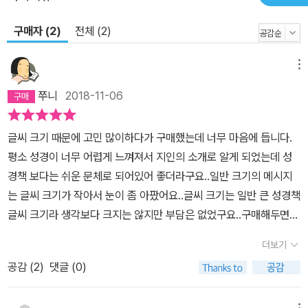
출간, 2002년 완역본이 출간된 이후, 영미권에서만 1천만 독자들이
『메시지』를 선택해서 읽고 있습니다. 기존의 성경을 돕고 탁월하게
구매자 (2)
전체 (2)
보완해 줄 뿐 아니라 본문의 의미를 살아나게 하는 ‘성경 옆의 성경’으
로, 『메시지』는 의미역 성경 가운데 가장 광범위하게 읽히고 인용되
메뉴
고 있습니다. 『메시지』는 당신을 위한 성경입니다. 성경을 처음 읽는
쭈니
2018-11-06
사람이나 오랫동안 읽어 왔기에 성경이 너무 익숙해서 오히려 낯선
사람들, 성경을 공부하려는 사람이나 홀로 말씀을 깊게 묵상하고픈
글씨 크기 때문에 고민 많이하다가 구매했는데 너무 마음에 듭니다.
사람들, 말씀을 전하는 설교자나 성경을 가르치는 주일학교 교사, 성
평소 성경이 너무 어렵게 느껴져서 지인의 소개로 알게 되었는데 성
경을 한번 읽어 봐야겠다는 마음을 갖고 있는 구도자나 믿지 않는 친
경책 보다는 쉬운 문체로 되어있어 좋더라구요..일반 크기의 메시지
구들…… 『메시지』는 바로 당신을 위한 성경입니다.
는 글씨 크기가 작아서 눈이 좀 아팠어요..글씨 크기는 일반 큰 성경책
글씨 크기라 생각보다 크지는 않지만 부담은 없었구요..구매해두면
엄마도 잘 보실 것 같아서 구매했는데 전 구경도 못하고 엄마가 보시
더보기
고 계십니다..잘 구매한 것 같아요..
공감 (
2
)
댓글 (0)
메뉴