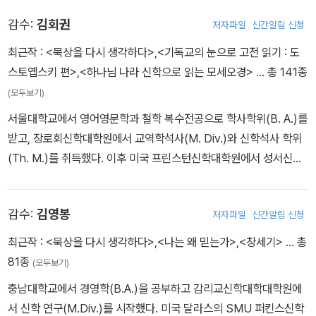
『세이빙 다빈치』『올 댓 바이블』『잘 산다는 것』『영적 가면을 벗어라』
감수:
김회권
저자파일
신간알림 신청
(복 있는 사람), 『영광의 무게』『피고석의 하나님』(홍성사), 『사랑과
정의』『한나의 아이』(IVP), 『어둠 속의 비밀』(비아토르) 등이 있다. 2
최근작 :
<묵상을 다시 생각하다>
,
<기독교의 눈으로 고전 읽기 : 도
009년 ‘CTK(크리스채너티투데이 한국판) 번역가 대상’과 2014년
스토옙스키 편>
,
<하나님 나라 신학으로 읽는 모세오경>
… 총 141종
한국기독교출판협회 선정 ‘올해의 역자상’을 수상했다.
(모두보기)
서울대학교에서 영어영문학과 철학 복수전공으로 학사학위(B. A.)를
받고, 장로회신학대학원에서 교역학석사(M. Div.)와 신학석사 학위
(Th. M.)를 취득했다. 이후 미국 프린스턴신학대학원에서 성서신학
석사(Th. M.) 및 철학박사(성서학 Ph. D.) 학위를 받았다. 그는 신학
에 입문한 이래 줄곧 문학의 이름으로 신학을 계속하고 있다. 그의 주
감수:
김영봉
저자파일
신간알림 신청
요 연구영역은 성서해석과 주석작업이다. 현재 숭실대학교 인문대 기
독교학과 교수로 재직하며 숭실대학교 교목실장 겸 가향교회 목사로
최근작 :
<묵상을 다시 생각하다>
,
<나는 왜 믿는가>
,
<창세기>
… 총
섬기고 있다. 주요 저서로는 『김회권 목사의 청년설교』 시리즈 1~4
81종
(모두보기)
권, 『하나님 나라 신학으로 읽는 모세오경』, 『하나님 나라 신학으로
충남대학교에서 경영학(B.A.)을 공부하고 감리교신학대학대학원에
읽는 다니엘서』, 『하나님 나라 신학으로 읽는 이사야 40-66장』, 『하
서 신학 연구(M.Div.)를 시작했다. 미국 달라스의 SMU 퍼킨스신학