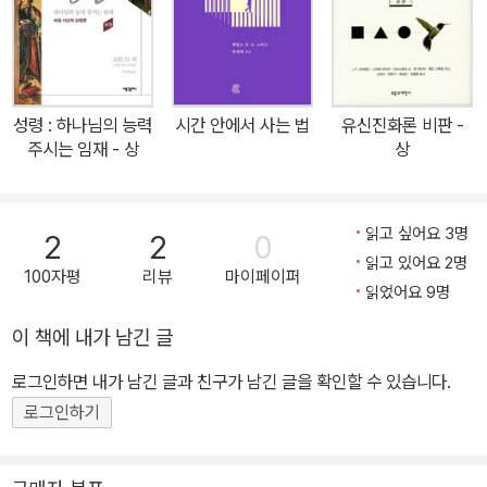
10년간 이어진 독자들의 한결같은 관심과 애정, 기다림의 결실이라
할 수 있다. “나는 지난 수년 동안 『메시지』를 읽어 왔습니다. 얼마나
쉽고 흥미까지 있는지요! 나는 성경에 흥미를 느끼며 성경을 독파할
다시없는 우리 시대의 대안으로, 단연 『메시지』를 추천하고 싶습니
성령 : 하나님의 능력
시간 안에서 사는 법
유신진화론 비판 -
다”(이동원, 지구촌교회 원로목사). 공역성경과 함께 ‘읽는 성경’으로
주시는 임재 - 상
상
자리매김한 『메시지』 『메시지』는 이 시대를 살아가는 그리스도인을
위한 ‘성경 옆의 성경’으로, 말씀에 목마른 한국교회 그리스도인들에
게 공역성경과 함께 ‘읽는 성경’으로 자리매김하고 있다. 『메시지』를
읽고 싶어요 3명
2
2
0
소개하는 가운데 ‘전교인 로마서 통독’을 위한 『메시지』 쪽복음 제작
읽고 있어요 2명
100자평
리뷰
마이페이퍼
을 제안하는 교회가 있는가 하면(정주채, 향상교회 은퇴목사), 『메시
읽었어요 9명
지』를 적극 추천하며 ‘신약성경 통독 캠페인’을 진행하는 교회도 있었
이 책에 내가 남긴 글
다. “우리 교회는 성경을 읽을 때 개역개정 성경과 『메시지』 두 가지
로그인하면 내가 남긴 글과 친구가 남긴 글을 확인할 수 있습니다.
번역본을 사용하려고 합니다. 특히, 『메시지』를 적극적으로 활용해
주시기를 바랍니다. 이미 성경을 여러 번 읽으신 분들은 성경의 새로
로그인하기
운 의미를 깨달을 수 있을 것이고, 처음 성경을 읽는 분들은 성경의 의
미를 쉽게 파악할 수 있을 것입니다“(정현구, 서울영동교회 담임목