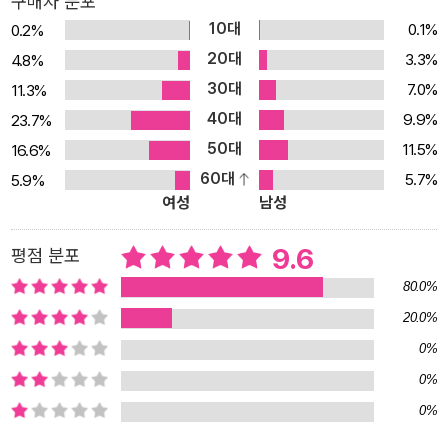
구매자 분포
사). 이 외에도 많은 교회와 단체에서 『메시지』를 추천하거나 통독성
10대
0.1%
0.2%
경으로 사용하고 있으며, 설교 및 성경공부 참조본문으로 활용하고
20대
3.3%
4.8%
있다. 『메시지』 완역본 출간이 갖는 의미 우선, 그동안 『메시지』 한국
30대
7.0%
11.3%
어판 시리즈 출간으로 다양한 성경 역본에 대한 독자의 관심과 기대
40대
9.9%
23.7%
를 확인할 수 있었다. 50만 독자가 『메시지』를 선택했다는 점이 이를
50대
11.5%
16.6%
증명한다. “『메시지』 성경의 뛰어난 가독성은, 하나님의 말씀인 성경
60대
5.7%
5.9%
이 이렇게 빨리 읽히고 이렇게 쉽게 이해되어도 괜찮나, 하는 생각이
여성
남성
들어 문득 독서를 멈출 정도이다. 일상의 언어와 시대의 문장에 담겨
우리를 찾아온 새로운 버전의 이 성경은 하나님의 말씀이 얼마나 친
9.6
평점 분포
근하고 가까운지를 새삼 상기시킨다”(이승우, 소설가, 조선대학교 문
80.0%
예창작학과 교수). 다음으로, 『메시지』가 품고 있는 새로운 접근을 한
20.0%
국 그리스도인들에게 직접적으로 소개하는 기회가 되었다. “『메시
0%
지』는 단순히 사건에 대한 기사를 읽고 아는 것에 그치지 않고 ‘거룩
한 독서’, ‘영적 독서’ 렉티오 디비나(lectio divina) 전통이 해온 것처
0%
럼 읽고, 묵상하고, 기도하고, 일상의 구체적 삶에서 말씀을 삶으로 살
0%
아 내도록 배려한다”(강영안, 서강대학교 철학과 명예교수). 마지막