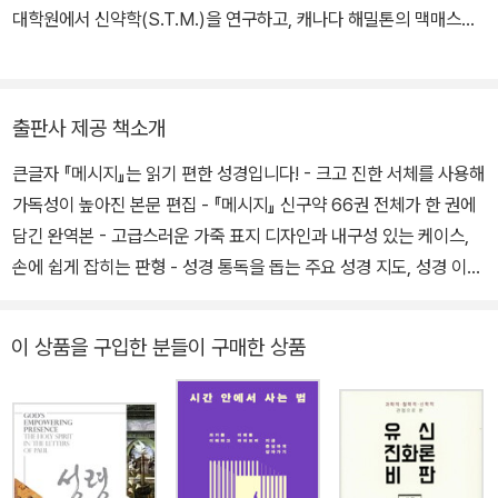
나님 나라 신학으로 읽는 요한복음』(복있는사람), 『하나님의 도성 그
대학원에서 신약학(S.T.M.)을 연구하고, 캐나다 해밀톤의 맥매스터
빛과 그림자』(비아토르), 『자비경제학』(한국장로교출판사), 『하나님
대학교에서 신약학 연구로 박사학위(Ph. D.)를 취득했다. 1992년부
나라 신학으로 읽는 사도행전』(2024년 수정증보판, 복있는사람) 등
터 2002년까지 협성대학교에서 신약학 교수로 봉직했으며, 2003년
이 있다.
부터 미국 연합감리교회에서 목회하고 있다. Drew University에서
출판사 제공 책소개
방문 교수로, University of Debuque Theological Seminary와
큰글자 『메시지』는 읽기 편한 성경입니다! - 크고 진한 서체를 사용해
United Theological Seminary에서 객원 교수로 가르쳤다. 현재는
가독성이 높아진 본문 편집 - 『메시지』 신구약 66권 전체가 한 권에
미국 버지니아 소재의 와싱톤사귐의교회를 섬기고 있다. 저서로는
담긴 완역본 - 고급스러운 가죽 표지 디자인과 내구성 있는 케이스,
『사귐의 기도』, 『바늘귀를 통과한 부자』, 『가장 위험한 기도 주기도』,
손에 쉽게 잡히는 판형 - 성경 통독을 돕는 주요 성경 지도, 성경 이야
『시편의 사람』, 『설교자의 일주일』, 『나는 왜 믿는가?』, 『그 사람 모
기의 다섯 막 등 부록 수록 10년의 대장정, 『메시지』 완역본 출간 성
세』, 『마태복음 주석 2』등이 있다.
경 원문을 오늘의 일상 언어로 옮긴 『메시지』 한국어판 완역본이 출
이 상품을 구입한 분들이 구매한 상품
간되었다. 『메시지』는 영미권에서 1993년 신약 출간, 2002년 완역
본이 출간된 이후, 1천만 독자들이 선택해서 읽고 있다. 『메시지』 한
국어판은 지난 2009년 신약을 시작으로 모세오경, 역사서, 예언서,
시가서 순으로 출간되었고, 마침내 신구약 66권 전체를 한 권에 담아
출간하게 되었다. 첫 기획 단계부터 고려하면, 『메시지』 완역본은 약