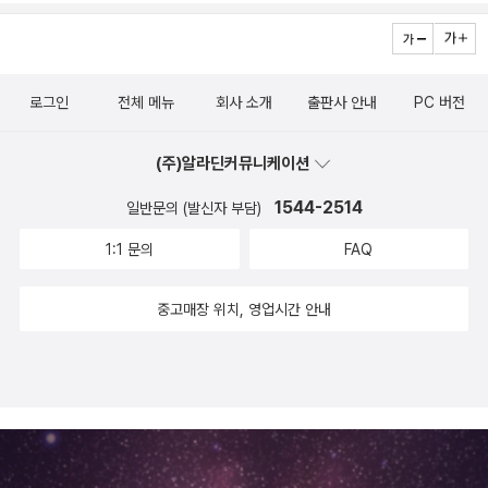
책들도 마찬가지겠지요.책장에 꽃아두는 것도 좋지만, 겨울 성탄절
시즌엔함께 장식할 수 있으니까요. *^^* The 12 Days of Christm
as: Anniversary Edition (Pop-Up) (Hardcover) 로버트 사부다
로그인
전체 메뉴
회사 소개
출판사 안내
PC 버전
지음 / Little Simon / 2006년 10월The Night Before Christma
s (Limited, Hardcover) Moore, Clement Clarke / Simon & S
(주)알라딘커뮤니케이션
chuster / 2002년 10월 The Twelve Days of Christmas: A P
1544-2514
일반문의 (발신자 부담)
op-Up Celebration (hardcover) 로버트 사부다 지음 / Little Si
mon / 1996년 10월 America the Beautiful (Pop-up, Hardco
1:1 문의
FAQ
ver) 캐서린 리 베이츠 지음, 로버트 사부다 그림 / Little Simon / 2
004년 10월 이 책도 멋질 것 같아요. 아빠가 공부했던 미국엔 꼭 가
중고매장 위치, 영업시간 안내
보고 싶다는 우리 아이에게 실제 미국의 다양한 건축물과 문화들을
입체로 경험할 수 있겠지요? 하하 당연히 간접경험일테지만요.상어
책이랑 공룡 책은 원서로 집에 있어요. 처음엔 그냥 환상적인 팝업에
반했지만이제는 책에 나오는 자잘한 글씨의 영어들을 모두 읽을 수
있을 것 같아요. We're Going on a Bear Hunt: A Celebratory P
op-up Edition (Hardcover)위에 있는 곰사냥을 떠나자 책은 둘 다