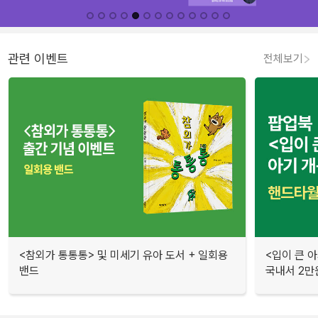
관련 이벤트
전체보기
<참외가 통통통> 및 미세기 유아 도서 + 일회용
<입이 큰 
밴드
국내서 2만