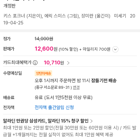
개정판
키스 포크너
(지은이),
에릭 스미스
(그림),
장미란
(옮긴이)
미세기
20
19-04-25
정가
14,000원
12,600
판매가
원
(10% 할인) +
마일리지 700원
10,710
카드최대혜택가
원
수령예상일
양탄자배송
오후 1시까지 주문하면 밤 11시
잠들기전 배송
(중구 서소문로 89-31 )
변경
배송료
유료 (도서 1만5천원 이상 무료)
전자책
전자책 출간알림 신청
알라딘 만권당 삼성카드, 알라딘 15% 청구 할인
최대 1만원 또는 2만원 할인(전월 30만원 또는 60만원 이용 시) / 카드 발
급월 +1개월까지는 전월 실적이 없어도 최대 1만원 혜택 제공