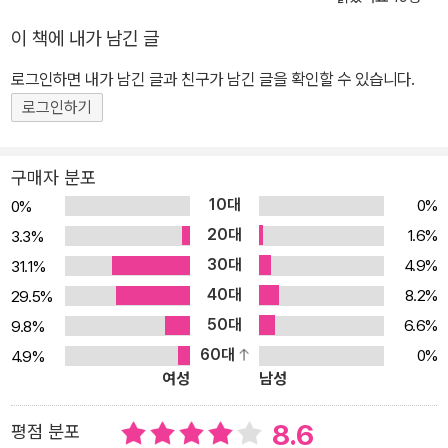
터져 나오는 일반 팝업북과는 다르게 이 책은 책장을 넘겨도 아무런
이 책에 내가 남긴 글
변화가 없습니다. 하지만 당황하지 말고 책의 오른쪽 면에 있는 잭의
로그인하면 내가 남긴 글과 친구가 남긴 글을 확인할 수 있습니다.
얼굴을 왼쪽으로 넘겨 보세요. 그러면 까불대던 잭의 얼굴이 개구쟁
로그인하기
이 원숭이로, 꾀죄죄한 강아지로, 엉터리 어릿광대로 바뀌게 됩니다.
페이지를 넘기면서, 직접 잭의 얼굴을 바꾸어 보는 재미가 있는 책입
니다. 또 잭의 바뀐 얼굴은 모두 팝업으로 되어 있습니다. 아이 스스로
구매자 분포
잭의 얼굴 페이지를 넘기는 재미와 함께 아기자기한 팝업을 들여다보
10대
0%
0%
는 재미까지 더해지지요. 개구쟁이 잭의 이야기에 유쾌한 팝업의 재
20대
1.6%
3.3%
미를 더한 놀라운 팝업북입니다.
30대
4.9%
31.1%
40대
8.2%
29.5%
50대
6.6%
9.8%
60대
0%
4.9%
여성
남성
8.6
평점 분포