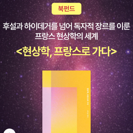
팝업궁이에요. 그런데 원서는 안타깝게도 품절이네요. 다시 입고가
될까요? 아니면 구하기 어려울까요? 원서도 꼭 소장하고 싶어요.팝
업북 중에는 아이들과 놀이할 수 있는 책이 정말 많아요. 새로 태어난
조카에게 선물하고 싶은 책들도 몇 권 담아보았네요. 키스 포크너의
하하 호호 시리즈 역시 굉장히 멋지다. 우리 아이가 무척이나 열광하
는 그 시리즈들... 여전히 소장하고 싶지만, 꼬마 친구들로 인해 이제
는 우리 집에서 사라진 그 책. 그렇지만 귀염둥이 꼬마 친구들이 계속
잘 보고 있을 줄 믿는다.
뒤로가