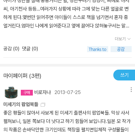
아이가 장난을 칠때 붕붕거리는 벌, 장난꾸러기 멍멍이, 삐에로 아저
씨, 아기천사 등등...여러가지 상황에 따라 그에 맞는 다른 얼굴로 변
하게 된다.몇번만 읽어주면 아이들이 스스로 책을 넘기면서 혼자 중
얼거린다.엄마인 나에게 읽어준다고 옆에 끌어다 앉혀놓구서는 말이
다.우리집엔 연년생 두딸이 있어서 이런 책을 가지고 놀때는 늘 쟁탈
더보기
전이다.큰애는 그래도 좀 컸다고(34개월) 책을 찢거나 하지는 않는
공감 (
0
)
댓글 (0)
데,작은애는 아직 두돌이 안되고 성질이 무지 급한 녀석이라언니가
보는 책은 무조건 뺏고보는 성격이 확 잡아당기다 찢어버리는게 다반
사다.하지만, 책 한권으로 두아이들에게 재미를 줄수 있는데 뭐 좀 찢
쓰기
마이페이퍼 (3편)
어지먼 어떠리...(사실 무지 아깝다. T.T)덕분에 이 책의 변신그림은
강아지는 귀다 다 떨어지고, 벌은 더듬이가 떨어지고,아기천사는 링
비로자나
2013-07-25
메뉴
이 반쪽이 났지만, 아직도 우리 아이들이 좋아하는 책중의 하나이다.
떨어진 조각들은 모아다 붙이기를 몇번하다가, 이젠 어디로 굴러갔는
미세기의 팝업북들
지 찾지도 못한다.아아... 이 게으른 엄마... 그래도 울 아이들을 위해
좋은 평들이 많아서 사보게 된 미세기 출판사의 팝업북들. 막상 사서
난 오늘도 책사기를 멈추지 않는다.화장도 별반 안하고, 옷도 대충이
펼쳐보니, 일본 쪽보다 더 낫다고 하기 힘들어 보입니다.일본 모 작가
내가 유일한 욕심이자 취미라면 책이니까...우리 애들에게도 많은 책
의 작품은 손바닥만한 크기인데도 책장을 펼치면입체적 구성물들이