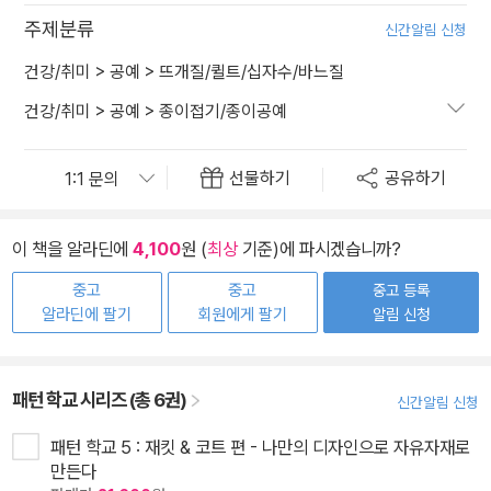
주제분류
신간알림 신청
건강/취미
>
공예
>
뜨개질/퀼트/십자수/바느질
건강/취미
>
공예
>
종이접기/종이공예
선물하기
공유하기
이 책을 알라딘에
4,100
원 (
최상
기준)에 파시겠습니까?
중고
중고
중고 등록
알라딘에 팔기
회원에게 팔기
알림 신청
패턴 학교 시리즈 (총 6권)
신간알림 신청
패턴 학교 5 : 재킷 & 코트 편 - 나만의 디자인으로 자유자재로
만든다