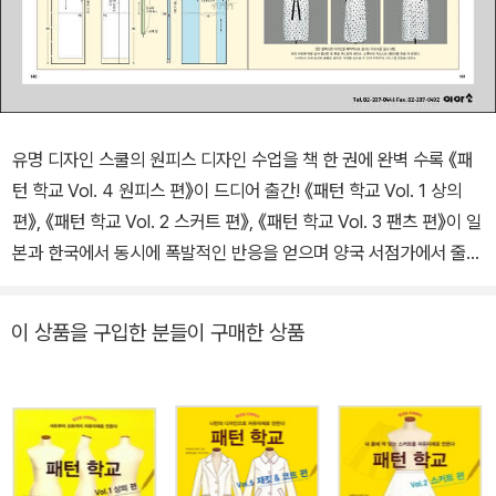
유명 디자인 스쿨의 원피스 디자인 수업을 책 한 권에 완벽 수록 《패
턴 학교 Vol. 4 원피스 편》이 드디어 출간! 《패턴 학교 Vol. 1 상의
편》, 《패턴 학교 Vol. 2 스커트 편》, 《패턴 학교 Vol. 3 팬츠 편》이 일
본과 한국에서 동시에 폭발적인 반응을 얻으며 양국 서점가에서 줄곧
베스트셀러로 자리매김하고 있다. “이 책 한 권이면 충분하다” “나이
들어서 공부하는 즐거움을 느끼게 해줘서 고맙다” “그동안 이런 책을
이 상품을 구입한 분들이 구매한 상품
기다렸다”는 뜨거운 리뷰와 함께 “Vol. 4 원피스 편, Vol 5 재킷 &
코트 편은 언제 우리나라에서 볼 수 있나?” 하고 발 빠르게 문의하는
독자들의 요청까지 엄청나게 쏟아졌다. 《패턴 학교 Vol. 4 원피스
편》은 원피스를 구성하는 3가지 파트인 몸판, 소매, 칼라의 디자인과
패턴을 소개한다. 몸판 72, 소매 29, 칼라 29가지 다양한 스타일 변