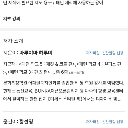
쉽게 패턴을 만들 수 있다. 또 길이 차이에 따른 외형 비교와 여유분
턴 제작에 필요한 제도 용구 / 패턴 제작에 사용하는 용어
증감 방법, 부분 박음질 등 원피스에 관해 알아야 하는 모든 항목을 총
망라했다. 옷을 만드는 사람이라면 꼭 소장할 가치가 있는 패턴 매뉴
기초 강의
얼 북이다.
예습1 몸판, 소매, 칼라의 각 부분 명칭
저자 소개
원피스를 만들 때 필요한 기본적인 박는 순서, 목둘레 안단 마무리(트
임 있는 경우, 숨김 지퍼 트임의 경우), 칼라 밴드 달린 셔츠 칼라와 셔
지은이:
마루야마 하루미
저자파일
신간알림 신청
츠 칼라 만드는 법, 슬래시 트임, 앞단 트임, 앞트임, 소매 만들고 다는
최근작 :
<패턴 학교 5 : 재킷 & 코트 편>
,
<패턴 학교 4 : 원피스 편
법, 소맷부리 마무리, 안감 넣는 법, 안감 패턴 만드는 법 등 반드시 알
>
,
<패턴 학교 3 : 팬츠 편>
… 총 6종
(모두보기)
아야 할 박음질 정보를 따로 모아서 꼼꼼하게 수록한 보존판 스페셜
부록도 처음 원피스 만들기에 도전하는 초보자에게 큰 도움이 될 것
문화복장학원 어패럴디자인과를 졸업한 뒤 동 학원 강사를 역임했다.
이다.
현재는 통신교육, BUNKA패션오픈칼리지 등 다수의 평생 교육센터
에서 활약하는 한편 잡지 《미세스 스타일 북》에서는 디자이너 겸 칼
럼니스트로 널리 명성을 떨치고 있다. ‘잘 만들어진 옷은 그 자체로 예
술’이라는 높은 자부심으로 오랜 실전 경험을 통해 익힌 노하우를 많
옮긴이:
황선영
저자파일
신간알림 신청
은 이들과 함께 공유하는 데 열정을 쏟고 있다. 특히 《패턴 학교》 시