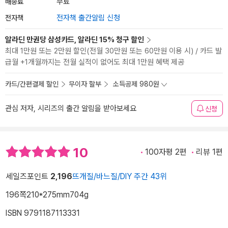
배송료
무료
전자책
전자책 출간알림 신청
알라딘 만권당 삼성카드, 알라딘 15% 청구 할인
최대 1만원 또는 2만원 할인(전월 30만원 또는 60만원 이용 시) / 카드 발
급월 +1개월까지는 전월 실적이 없어도 최대 1만원 혜택 제공
카드/간편결제 할인
무이자 할부
소득공제 980원
관심 저자, 시리즈의 출간 알림을 받아보세요
신청
10
100자평 2편
리뷰 1편
세일즈포인트
2,196
뜨개질/바느질/DIY 주간 43위
196쪽
210*275mm
704g
ISBN 9791187113331