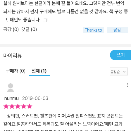
턴 만드는 과정을 배운다. 이때 자신이 만들고 싶은 원피스의 디자인
실히 원서보다는 한글이라 눈에 잘 들어오네요. 그렇지만 전부 번역
이 구체화되며, 패턴 만드는 순서가 머릿속에 체계적으로 그려진다.
되지는 않아서 원서 구매해도 별로 다를건 없을 것 같아요. 책 구성 좋
집중 강의에서는 다양한 디자인의 토대가 되는 몸판과 소매의 기본
고, 패턴도 좋습니다.
패턴 만드는 법과 정확한 패턴 제작에 꼭 필요한 ‘맞춤 표시’, ‘패턴 체
공감 (
0
)
댓글 (0)
크’, ‘시접 넣기’ 등 자세히 설명한다. 패턴 제작의 기초를 다질 수 있
다. 패턴에서 박는 법까지 원피스 제작의 모든 것을 총망라하고 있어
서 이 책의 패턴 만드는 노하우를 차근차근 따라 하다 보면 나도 어느
쓰기
마이리뷰
새 디자이너에 성큼 다가서 있다!
구매자 (0)
전체 (1)
메뉴
nunmu
2019-06-03
상의편, 스커트편, 팬츠편에 이어,4권 원피스편도 표지 콘셉트는
같아요.깔끔하면서도 제목과도 잘 어울리는 느낌이에요.'패턴 교과