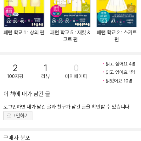
형을 소개하여 누구나 취향에 맞는 디자인을 연출할 수 있다. 이들의
조합 응용 방법에 따라 원피스 베리에이션이 무한대로 넓어진다. 원
형이 되는 몸판과 소매의 기본 패턴은 다양한 사이즈로 전개한 실물
대형 패턴(몸판은 WL에서 윗부분)을 수록. 대부분의 디자인은 이 기
패턴 학교 1 : 상의 편
패턴 학교 5 : 재킷 &
패턴 학교 2 : 스커트
본 패턴에서 전개해 손쉽게 패턴을 만들 수 있다. 또 길이 차이에 따른
코트 편
편
외형 비교와 여유분 증감 방법, 부분 박음질 등 원피스에 관해 알아야
하는 모든 항목을 총망라했다. 옷을 만드는 사람이라면 꼭 소장할 가
치가 있는 패턴 매뉴얼 북이다. 원피스를 만들 때 필요한 기본적인 박
읽고 싶어요 4명
2
1
0
는 순서, 목둘레 안단 마무리(트임 있는 경우, 숨김 지퍼 트임의 경
읽고 있어요 1명
100자평
리뷰
마이페이퍼
우), 칼라 밴드 달린 셔츠 칼라와 셔츠 칼라 만드는 법, 슬래시 트임,
읽었어요 10명
앞단 트임, 앞트임, 소매 만들고 다는 법, 소맷부리 마무리, 안감 넣는
이 책에 내가 남긴 글
법, 안감 패턴 만드는 법 등 반드시 알아야 할 박음질 정보를 따로 모
로그인하면 내가 남긴 글과 친구가 남긴 글을 확인할 수 있습니다.
아서 꼼꼼하게 수록한 보존판 스페셜 부록도 처음 원피스 만들기에
도전하는 초보자에게 큰 도움이 될 것이다. 디자인의 가능성은 무한
로그인하기
대! 몸판, 소매, 칼라 등 응용 방법에 따라 다양한 디자인의 원피스를
만들어볼 수 있다. 직접 천을 고르고 자신이 원하는 스타일을 골라 만
구매자 분포