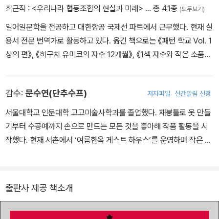
리즈는 그녀만의 전문적인 기술과 요령이 집약된 결과물로, 취미로
최근작 :
<우리나라 협동조합의 현실과 미래>
… 총 41종
(모두보기)
소잉에 처음 입문하는 사람은 물론 향후 프로를 지향하는 사람에게도
일어일문학을 전공하고 대한항공 국제선 파트에서 근무했다. 현재 실
큰 힘이 될 것이다.
용서 전문 번역가로 활동하고 있다. 옮긴 책으로는 《패턴 학교 Vol. 1
상의 편》, 《히구치 유미코의 자수 12개월》, 《1색 자수와 작은 소품》,
《2색으로 즐기는자수 생활》, 《하덴거 자수》, 《마끈과 리넨 실로 뜨는
백》,《산뜻하고 시원한 니트 손뜨개》, 《앤틱 스타일의 코바늘손뜨개》,
감수:
문수연(단추수프)
저자파일
신간알림 신청
《그린스무디를 시작하자》 등이 있다.
서울대학교 인문대학 고고미술사학과를 졸업했다. 재봉틀로 옷 만들
기부터 수공예까지 손으로 만드는 모든 것을 좋아해 작품 활동을 시
작했다. 현재 서촌에서 ‘여름한옥 게스트 하우스’를 운영하며 작은 수
공예 수업을 하고 있다. 그녀가 운영하는 인스타그램 ‘단추수프(htt
p://www.instagram.com/thebuttonsoup)’에서 보기만 해도 감
탄이 절로 나오는 다양한 작품을 만나볼 수 있다.
출판사 제공 책소개