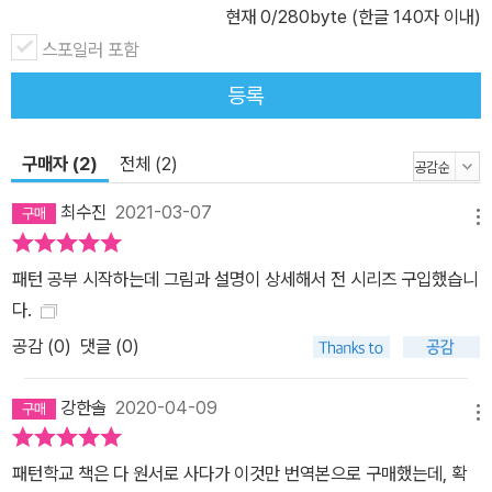
스타일 욕구를 자극하는 마법의 책 바느질이 익숙해지면 슬슬 직접
현재
0
/280byte (한글 140자 이내)
디자인해서 나만의 옷을 만들어보고 싶은 마음이 생긴다. ‘이 멋진 천
스포일러 포함
으로 패널라인 몸판에 퍼프 슬리브, 사랑스러운 셔츠 칼라를 달아 원
등록
피스를 만들면 좋겠다.’ ‘키가 작아서 매번 원피스 길이가 어정쩡한데,
사이즈와 모양을 내 맘에 쏙 들게 만들 수는 없을까?’ 《패턴 학교》는
바로 이런 많은 분들의 욕구를 실현시켜 주는 소중한 교과서다. 책에
구매자 (2)
전체 (2)
있는 기본적인 디자인과 패턴을 마스터하면 누구나 어엿한 디자이너
최수진
2021-03-07
가 될 수 있다! 세상에서 단 하나뿐인 개성 만점의 옷을 만들 수 있다!
메뉴
이보다 더 꼼꼼할 순 없다 《패턴 학교 Vol. 4 원피스 편》은 문화복장
패턴 공부 시작하는데 그림과 설명이 상세해서 전 시리즈 구입했습니
학원의 마루야마 하루미 선생이 디자인 제작을 위해 알아야 할 핵심
다.
사항을 콕콕 짚어 기초 강의, 특별 강의, 실습, 집중 강의로 나누어 설
명한다. 기초 강의에서는 원피스를 구성하는 몸판, 소매, 칼라의 디자
공감 (
0
)
댓글 (0)
인과 패턴을 학습한다. 여러 디자인을 익혀 다양한 스타일을 연출할
수 있다. 특별 강의에서는 기초 강의에서 배운 패턴을 토대로 응용하
강한솔
2020-04-09
메뉴
는 방법을 학습한다. 패턴 일부에 변화를 주고, 디자인 요소를 가미해
나만의 특별한 감각을 실현한다. 실습에서는 디자인 결정 방법과 패
패턴학교 책은 다 원서로 사다가 이것만 번역본으로 구매했는데, 확