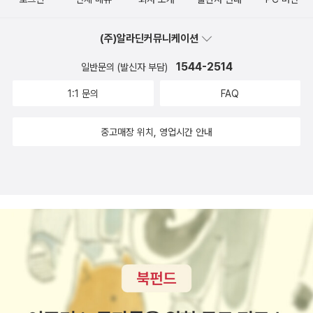
요. 책 전체 페이지가 컬러인 것도 정말 마음에 들어요.정말 많은 정보
를 담고 있어서 어찌 보면 복잡해보일 수도 있는데색 구분과 함께 설
(주)알라딘커뮤니케이션
명해주고 있어서 깔끔한 데다정보도 바로바로 찾을 수 있어 좋더라고
요. 예습 뒤에 본격 강의가 시작되는데요.원피스의 구성을 몸판 / 소
1544-2514
일반문의 (발신자 부담)
매 / 칼라 세 부분으로 나눠서 패턴 강의를 진행해요. 몸판 패턴은 총
1:1 문의
FAQ
15개를 소개하고 있어요.가장 기본인 박시 스타일에서 라인을 조금
씩 변형한 형태로 15가지가 소개되는데그 안에서도 밑단, 허리라인,
중고매장 위치, 영업시간 안내
가슴요크 등등에 변화를 줘총 70가지가 넘는 몸판 패턴 활용법을 배
울 수 있답니다! 기본 박시라인 패턴 모습과패턴을 활용해 옷을 만들
었을때의 완성본을 다양한 각도에서 보여주고 있어요.간단한 특징도
설명하고 있는데긴 설명 없이도 쏙쏙 이해가 될만큼 그림과 사진이
주는 게 크더라고요. 옷 만들기를 취미로 가지면서 항상 느끼는 거지
만,패턴을 이해하고 옷을 만드는 일 자체도 참 신기하고요.<패턴 학
교>를 보면서는 기본 패턴에서 조금씩 바뀔 뿐인데전혀 다른 스타일
이 탄생되는 게 참 재미있네요. 소매 패턴, 칼라 패턴도 마찬가지 구
성으로 소개 해요.가장 베이식한 라인에서 변형하면서, 그 안에서 또