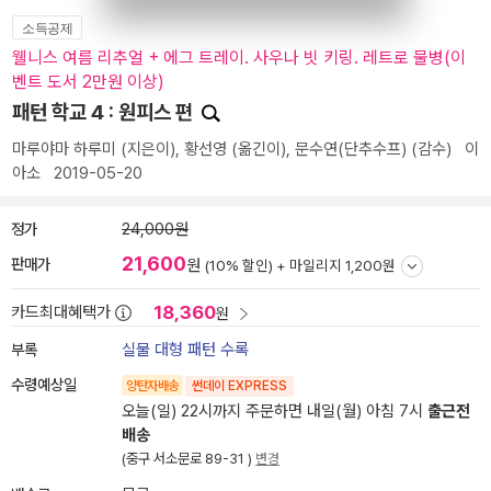
소득공제
웰니스 여름 리추얼 + 에그 트레이. 사우나 빗 키링. 레트로 물병(이
벤트 도서 2만원 이상)
패턴 학교 4 : 원피스 편
마루야마 하루미
(지은이),
황선영
(옮긴이),
문수연(단추수프)
(감수)
이
아소
2019-05-20
정가
24,000원
21,600
판매가
원
(10% 할인) +
마일리지 1,200원
18,360
카드최대혜택가
원
부록
실물 대형 패턴 수록
수령예상일
양탄자배송
썬데이 EXPRESS
오늘(일) 22시까지 주문하면 내일(월) 아침 7시
출근전
배송
(중구 서소문로 89-31 )
변경