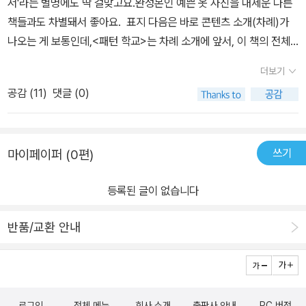
서'라는 별명에도 딱 걸맞고요.완성본인 예쁜 옷 사진을 내세운 다른
책들과도 차별돼서 좋아요. 표지 다음은 바로 콘텐츠 소개(차례)가
나오는 게 보통인데,<패턴 학교>는 차례 소개에 앞서, 이 책의 전체
흐름을 소개하고 있어요.어떤 순서로 책이 구성되는지, 각 파트가 어
더보기
떤 내용을 담고 있는지진짜 강의 커리클럼을 소개받으며 수업을 준비
공감 (
11
)
댓글 (0)
하는 느낌이 나요. :-) <패턴 학교 - 원피스 편>의 차례예요.정말 많
은 내용을 담고 있다는 게 느껴지네요.'패턴 교과서', '제도 입문서'라
는 수식어에 맞게정말 옷 패턴에 대한 모든 것을 상세하고 친절하게
쓰기
마이페이퍼 (0편)
소개하는 책입니다. 2권인 스커트 편도 가지고 있는데,평소 원피스를
즐겨 입고 좋아해서 이 원피스 편을 정말 정말 기다렸어요.원피스를
등록된 글이 없습니다
많이 사 입기도 하고 종종 패턴책 이용하거나 제멋대로 만들어 입기
도 하지만좀 더 제 마음에 맞는 옷을 갖고 싶은 욕심이 생기더라고요.
반품/교환 안내
그런데 차례만 봐도 세상의 모든 원피스를 다 만들 수 있을 것만 같은
기분이에요 이 책이 얼마나 친절한지 알 수 있는 또 한 부분이에요.
원피스라는 옷 각 부분부분의 명칭, 몸 각 부분 이름과 치수 재는 법,
패턴에 대한 기본 지식 등을정말 꼼꼼하게 챙겨서 일러주고 있어
로그인
전체 메뉴
회사 소개
출판사 안내
PC 버전