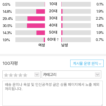
들면 한결 애착이 생기고 체형에 꼭 맞는 ‘나만의 옷’으로 완성된다.
10대
0.1%
0.5%
이 책을 활용해 나만의 독창적인 디자인으로 멋진 스타일을 연출해보
20대
1.9%
14.8%
자. “패턴의 교과서, 원피스 편” “이 한 권이면 당신도 디자이너가 될
30대
2.2%
29.4%
수 있다!” 세계 패션 스쿨 2위, 문화복장학원(Bunka Fashion Colle
40대
1.8%
30.5%
ge). 2015년 영국의 패션 전문 온라인 매체인 <비즈니스 오브 패션
50대
1.9%
14.3%
(BoF)>이 선정한 순위다. 이제 세계적인 명문 패션 스쿨 문화복장학
60대
0.7%
1.9%
원의 디자인 수업을 《패턴 학교》를 통해 직접 경험해보자! 전통의 학
여성
남성
교에서 오랜 시간 축적해온 옷 만들기 교육의 경험과 노하우가 이 한
권에 고스란히 담겨 있다. 명성은 이미 2016년 《패턴 학교 Vol. 1 상
의 편》, 2017년 《패턴 학교 Vol. 2 스커트 편》, 2018년 《패턴 학교
100자평
게시물 운영 원칙
Vol. 3 팬츠 편》이 국내에 첫선을 보이면서 널리 퍼져 지금까지 꾸준
히 양재 부문 베스트셀러로 독보적 존재감을 자랑하고 있다. 더불어
카테고리
“이 책 한 권으로 충분하다” “나이 들어서 공부하는 즐거움을 느끼게
해줘서 고맙다” “그동안 이런 책을 기다렸다”는 뜨거운 호응과 관심
이 쏟아졌다. 그 기세를 몰아 Vol. 4 원피스 편, Vol. 5 재킷 & 코트
편의 국내 출간을 문의하는 독자들의 요청이 이어지고 있다. 나만의